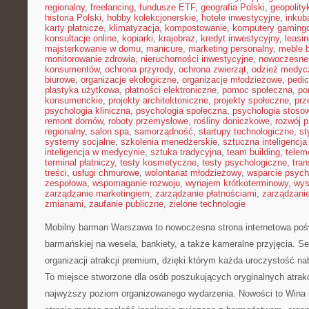
regionalny
,
freelancing
,
fundusze ETF
,
geografia Polski
,
geopolity
historia Polski
,
hobby kolekcjonerskie
,
hotele inwestycyjne
,
inkub
karty płatnicze
,
klimatyzacja
,
kompostowanie
,
komputery gaming
konsultacje online
,
kopiarki
,
krajobraz
,
kredyt inwestycyjny
,
leasi
majsterkowanie w domu
,
manicure
,
marketing personalny
,
meble 
monitorowanie zdrowia
,
nieruchomości inwestycyjne
,
nowoczesne
konsumentów
,
ochrona przyrody
,
ochrona zwierząt
,
odzież medyc
biurowe
,
organizacje ekologiczne
,
organizacje młodzieżowe
,
pedic
plastyka użytkowa
,
płatności elektroniczne
,
pomoc społeczna
,
po
konsumenckie
,
projekty architektoniczne
,
projekty społeczne
,
prz
psychologia kliniczna
,
psychologia społeczna
,
psychologia stoso
remont domów
,
roboty przemysłowe
,
rośliny doniczkowe
,
rozwój 
regionalny
,
salon spa
,
samorządność
,
startupy technologiczne
,
st
systemy socjalne
,
szkolenia menedżerskie
,
sztuczna inteligencja
inteligencja w medycynie
,
sztuka tradycyjna
,
team building
,
telem
terminal płatniczy
,
testy kosmetyczne
,
testy psychologiczne
,
tran
treści
,
usługi chmurowe
,
wolontariat młodzieżowy
,
wsparcie psych
zespołowa
,
wspomaganie rozwoju
,
wynajem krótkoterminowy
,
wys
zarządzanie marketingiem
,
zarządzanie płatnościami
,
zarządzani
zmianami
,
zaufanie publiczne
,
zielone technologie
Mobilny barman Warszawa to nowoczesna strona internetowa poś
barmańskiej na wesela, bankiety, a także kameralne przyjęcia. Se
organizacji atrakcji premium, dzięki którym każda uroczystość n
To miejsce stworzone dla osób poszukujących oryginalnych atrakc
najwyższy poziom organizowanego wydarzenia. Nowości to Wina 