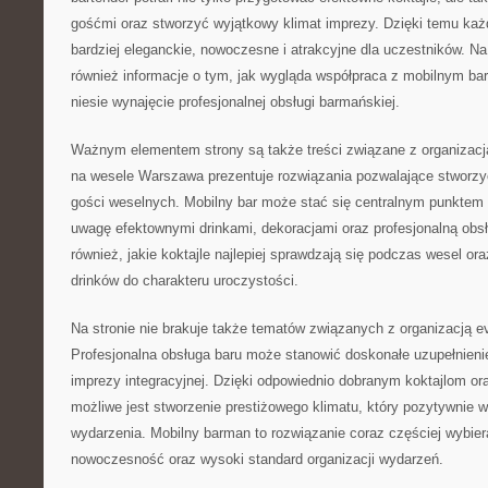
gośćmi oraz stworzyć wyjątkowy klimat imprezy. Dzięki temu ka
bardziej eleganckie, nowoczesne i atrakcyjne dla uczestników. N
również informacje o tym, jak wygląda współpraca z mobilnym bar
niesie wynajęcie profesjonalnej obsługi barmańskiej.
Ważnym elementem strony są także treści związane z organizacj
na wesele Warszawa prezentuje rozwiązania pozwalające stworzyć
gości weselnych. Mobilny bar może stać się centralnym punktem p
uwagę efektownymi drinkami, dekoracjami oraz profesjonalną obs
również, jakie koktajle najlepiej sprawdzają się podczas wesel o
drinków do charakteru uroczystości.
Na stronie nie brakuje także tematów związanych z organizacją 
Profesjonalna obsługa baru może stanowić doskonałe uzupełnienie 
imprezy integracyjnej. Dzięki odpowiednio dobranym koktajlom or
możliwe jest stworzenie prestiżowego klimatu, który pozytywnie w
wydarzenia. Mobilny barman to rozwiązanie coraz częściej wybier
nowoczesność oraz wysoki standard organizacji wydarzeń.