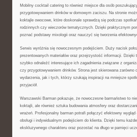
Mobilny cocktail catering to również miejsce dla osób poszukując
przygotowywaniem drinków w domowym zaciszu. Na stronie moż
koktajle owocowe, które doskonale sprawdzą się podczas spotka
rodzinnych czy wieczorów tematycznych. Dzięki praktycznym p
poznać podstawy mixologii oraz nauczyć się tworzenia efektow
Serwis wyróżnia się nowoczesnym podejściem. Duży nacisk poło
prezentowanych materiałów oraz przejrzystość informacji. Dzięk
szybko odnaleźć interesujące ich zagadnienia związane z organiz
czy przygotowywaniem drinków. Strona jest skierowana zarówno 
wydarzenia, jak i tych, którzy szukają inspiracji na mniejsze spot
przyjaciół.
Warszawski Barman pokazuje, że nowoczesne barmaństwo to nie
koktajli, ale również sztuka budowania atmosfery oraz dostarcza
wrażeń. Profesjonalny barman potrafi połączyć efektowny wygląd 
obsługi i indywidualnym podejściem do klienta. Dzięki temu każ
ekskluzywnego charakteru oraz pozostać na długo w pamięci ucz