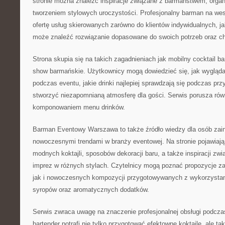
stronie można znaleźć inspiracje związane z barmaństwem, organ
tworzeniem stylowych uroczystości. Profesjonalny barman na wes
ofertę usług skierowanych zarówno do klientów indywidualnych, ja
może znaleźć rozwiązanie dopasowane do swoich potrzeb oraz ch
Strona skupia się na takich zagadnieniach jak mobilny cocktail ba
show barmańskie. Użytkownicy mogą dowiedzieć się, jak wygląda 
podczas eventu, jakie drinki najlepiej sprawdzają się podczas prz
stworzyć niezapomnianą atmosferę dla gości. Serwis porusza ró
komponowaniem menu drinków.
Barman Eventowy Warszawa to także źródło wiedzy dla osób zai
nowoczesnymi trendami w branży eventowej. Na stronie pojawiają
modnych koktajli, sposobów dekoracji baru, a także inspiracji zw
imprez w różnych stylach. Czytelnicy mogą poznać propozycje za
jak i nowoczesnych kompozycji przygotowywanych z wykorzysta
syropów oraz aromatycznych dodatków.
Serwis zwraca uwagę na znaczenie profesjonalnej obsługi podcza
bartender potrafi nie tylko przygotować efektowne koktajle, ale t