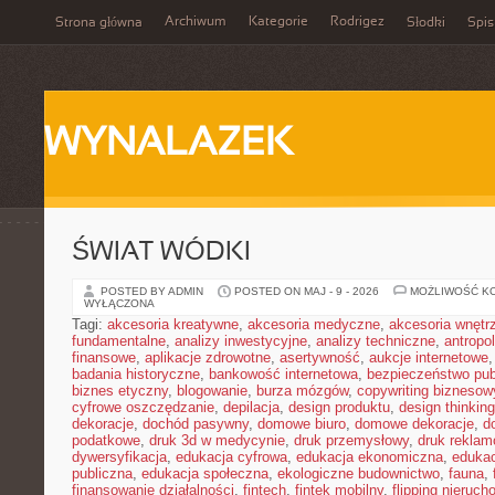
Archiwum
Kategorie
Rodrigez
Strona główna
Słodki
Spis
WYNALAZEK
ŚWIAT WÓDKI
POSTED BY ADMIN
POSTED ON MAJ - 9 - 2026
MOŻLIWOŚĆ K
WYŁĄCZONA
Tagi:
akcesoria kreatywne
,
akcesoria medyczne
,
akcesoria wnętr
fundamentalne
,
analizy inwestycyjne
,
analizy techniczne
,
antropo
finansowe
,
aplikacje zdrowotne
,
asertywność
,
aukcje internetowe
badania historyczne
,
bankowość internetowa
,
bezpieczeństwo pub
biznes etyczny
,
blogowanie
,
burza mózgów
,
copywriting biznesow
cyfrowe oszczędzanie
,
depilacja
,
design produktu
,
design thinking
dekoracje
,
dochód pasywny
,
domowe biuro
,
domowe dekoracje
,
d
podatkowe
,
druk 3d w medycynie
,
druk przemysłowy
,
druk rekla
dywersyfikacja
,
edukacja cyfrowa
,
edukacja ekonomiczna
,
edukac
publiczna
,
edukacja społeczna
,
ekologiczne budownictwo
,
fauna
,
finansowanie działalności
,
fintech
,
fintek mobilny
,
flipping nieruc