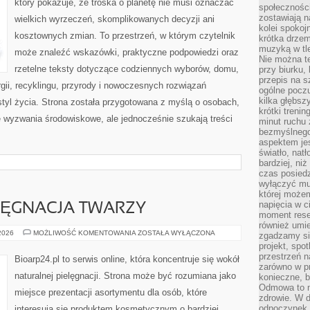
który pokazuje, że troska o planetę nie musi oznaczać
społeczności
zostawiają 
wielkich wyrzeczeń, skomplikowanych decyzji ani
kolei spokoj
kosztownych zmian. To przestrzeń, w którym czytelnik
krótka drzem
muzyką w tle
może znaleźć wskazówki, praktyczne podpowiedzi oraz
Nie można te
rzetelne teksty dotyczące codziennych wyborów, domu,
przy biurku,
przepis na s
gii, recyklingu, przyrody i nowoczesnych rozwiązań
ogólne poczu
kilka głębs
tyl życia. Strona została przygotowana z myślą o osobach,
krótki treni
wyzwania środowiskowe, ale jednocześnie szukają treści
minut ruchu 
bezmyślnego
aspektem je
światło, nat
bardziej, ni
czas posiedz
wyłączyć mu
której może
napięcia w ci
LĘGNACJA TWARZY
moment rese
również umie
NATURALNA
 2026
MOŻLIWOŚĆ KOMENTOWANIA
ZOSTAŁA WYŁĄCZONA
zgadzamy si
PIELĘGNACJA
projekt, spo
TWARZY
przestrzeń n
Bioarp24.pl to serwis online, która koncentruje się wokół
zarówno w pr
naturalnej pielęgnacji. Strona może być rozumiana jako
konieczne, 
Odmowa to n
miejsce prezentacji asortymentu dla osób, które
zdrowie. W 
odpoczynek s
interesują się produktem kosmetycznym o bardziej