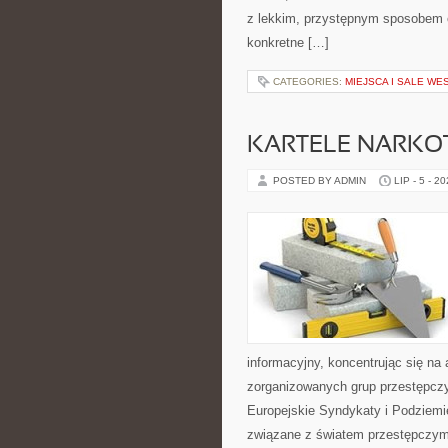
z lekkim, przystępnym sposobem 
konkretne […]
CATEGORIES:
MIEJSCA I SALE WE
KARTELE NARK
POSTED BY ADMIN
LIP - 5 - 2
informacyjny, koncentrując się na 
zorganizowanych grup przestępczy
Europejskie Syndykaty i Podziemie
związane z światem przestępczym