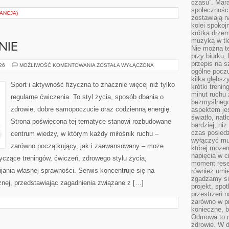
czasu”. Mara
społeczności
ANCJA)
zostawiają 
kolei spokoj
krótka drzem
muzyką w tle
NIE
Nie można te
przy biurku,
przepis na s
DIETA
026
MOŻLIWOŚĆ KOMENTOWANIA
ZOSTAŁA WYŁĄCZONA
I
ogólne poczu
ODŻYWIANIE
kilka głębs
Sport i aktywność fizyczna to znacznie więcej niż tylko
krótki treni
minut ruchu 
regularne ćwiczenia. To styl życia, sposób dbania o
bezmyślnego
zdrowie, dobre samopoczucie oraz codzienną energię.
aspektem je
światło, nat
Strona poświęcona tej tematyce stanowi rozbudowane
bardziej, ni
czas posiedz
centrum wiedzy, w którym każdy miłośnik ruchu –
wyłączyć mu
zarówno początkujący, jak i zaawansowany – może
której może
napięcia w ci
yczące treningów, ćwiczeń, zdrowego stylu życia,
moment rese
ania własnej sprawności. Serwis koncentruje się na
również umie
zgadzamy si
znej, przedstawiając zagadnienia związane z […]
projekt, spo
przestrzeń n
zarówno w pr
konieczne, 
Odmowa to n
zdrowie. W 