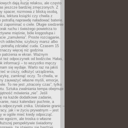
owych dają iluzję relaksu, ale często
nas jeszcze bardziej zmęczonych. Z
ny spacer, rozmowa z bliską osobą,
ka, lektura książki czy chwila z
 potrafią naprawdę naładować baterie.
ż zapominać o ciele. Długie siedzenie
 brak ruchu i świeżego powietrza to
ztywne mięśnie, bóle kręgosłupa i
cie „zamulenia”. Proste rozciąganie,
zych oddechów, szybszy marsz albo
ng potrafią zdziałać cuda. Czasem 15
znaczy więcej niż godzina
 patrzenia w ekran. Ważnym
st też odpoczynek od bodźców. Hałas,
łok informacji – to wszystko męczy
ż nam się wydaje. Warto raz na jakiś
ieć w ciszy, odłożyć urządzenia,
zykę, zamknąć oczy. To chwila, w
my zauważyć własne myśli, emocje,
ele. To nie jest „stracony czas”, tylko
tu. Sztuka zwalniania tempa obejmuje
jętność mówienia „nie”. Jeśli
ę na każde dodatkowe zadanie,
tkanie, nasz kalendarz puchnie, a
a odpoczynek znika. Ustalanie granic –
acy, jak i w życiu prywatnym – jest
by w ogóle mieć kiedy odpocząć.
ie egoizm, ale troska o własne
dłuższej perspektywie świadomy
prawia, że stajemy się bardziej