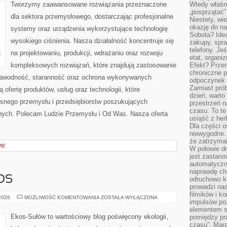
Tworzymy zaawansowane rozwiązania przeznaczone
Wtedy właśn
„posprzątać”
dla sektora przemysłowego, dostarczając profesjonalne
Niestety, wi
okazję do na
systemy oraz urządzenia wykorzystujące technologię
Sobota? Ide
wysokiego ciśnienia. Nasza działalność koncentruje się
zakupy, spr
telefony. Je
na projektowaniu, produkcji, wdrażaniu oraz rozwoju
etat, organi
kompleksowych rozwiązań, które znajdują zastosowanie
Efekt? Przem
chroniczne 
ezawodność, staranność oraz ochrona wykonywanych
odpoczynek 
Zamiast pró
 ofertę produktów, usług oraz technologii, które
dzień, warto
snego przemysłu i przedsiębiorstw poszukujących
przestrzeń 
czasu. To te
nych. Polecam Ludzie Przemysłu i Od Was. Nasza oferta
usiąść z her
Dla części o
niewygodne. 
że zatrzyma
IE
W połowie dr
jest zastano
automatyczn
naprawdę ch
OS
odruchowo 
prowadzi na
filmików i 
CZYTELNICZY
 2026
MOŻLIWOŚĆ KOMENTOWANIA
ZOSTAŁA WYŁĄCZONA
impulsów po
GŁOS
elementem sz
Ekos-Sułów to wartościowy blog poświęcony ekologii,
pomiędzy pr
czasu”. Mara