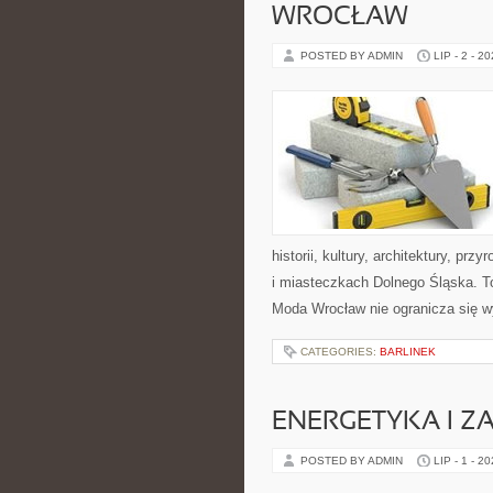
WROCŁAW
POSTED BY ADMIN
LIP - 2 - 2
historii, kultury, architektury, pr
i miasteczkach Dolnego Śląska. To
Moda Wrocław nie ogranicza się w
CATEGORIES:
BARLINEK
ENERGETYKA I Z
POSTED BY ADMIN
LIP - 1 - 2