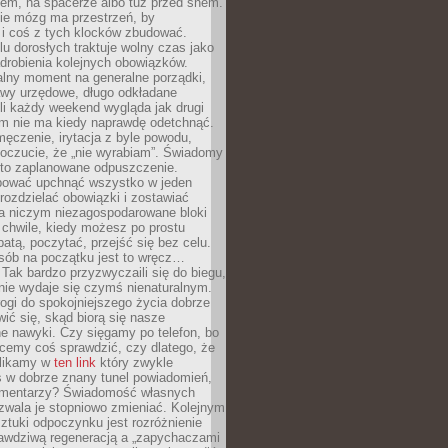
cem, na spacerze albo tuż przed snem.
ie mózg ma przestrzeń, by
 i coś z tych klocków zbudować.
elu dorosłych traktuje wolny czas jako
drobienia kolejnych obowiązków.
alny moment na generalne porządki,
awy urzędowe, długo odkładane
śli każdy weekend wygląda jak drugi
zm nie ma kiedy naprawdę odetchnąć.
ęczenie, irytacja z byle powodu,
poczucie, że „nie wyrabiam”. Świadomy
to zaplanowane odpuszczenie.
bować upchnąć wszystko w jeden
 rozdzielać obowiązki i zostawiać
na niczym niezagospodarowane bloki
 chwile, kiedy możesz po prostu
batą, poczytać, przejść się bez celu.
sób na początku jest to wręcz…
Tak bardzo przyzwyczaili się do biegu,
nie wydaje się czymś nienaturalnym.
ogi do spokojniejszego życia dobrze
wić się, skąd biorą się nasze
e nawyki. Czy sięgamy po telefon, bo
cemy coś sprawdzić, czy dlatego, że
klikamy w
ten link
który zwykle
s w dobrze znany tunel powiadomień,
komentarzy? Świadomość własnych
zwala je stopniowo zmieniać. Kolejnym
tuki odpoczynku jest rozróżnienie
awdziwą regeneracją a „zapychaczami