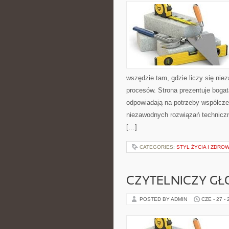
wszędzie tam, gdzie liczy się ni
procesów. Strona prezentuje bogatą
odpowiadają na potrzeby współcze
niezawodnych rozwiązań technicz
[…]
CATEGORIES:
STYL ŻYCIA I ZDROW
CZYTELNICZY GŁ
POSTED BY ADMIN
CZE - 27 -