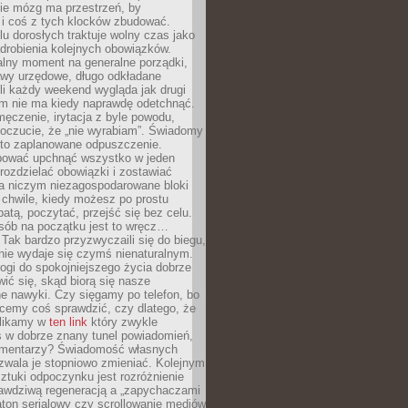
ie mózg ma przestrzeń, by
 i coś z tych klocków zbudować.
elu dorosłych traktuje wolny czas jako
drobienia kolejnych obowiązków.
alny moment na generalne porządki,
awy urzędowe, długo odkładane
śli każdy weekend wygląda jak drugi
zm nie ma kiedy naprawdę odetchnąć.
ęczenie, irytacja z byle powodu,
poczucie, że „nie wyrabiam”. Świadomy
to zaplanowane odpuszczenie.
bować upchnąć wszystko w jeden
 rozdzielać obowiązki i zostawiać
na niczym niezagospodarowane bloki
 chwile, kiedy możesz po prostu
batą, poczytać, przejść się bez celu.
sób na początku jest to wręcz…
Tak bardzo przyzwyczaili się do biegu,
nie wydaje się czymś nienaturalnym.
ogi do spokojniejszego życia dobrze
wić się, skąd biorą się nasze
e nawyki. Czy sięgamy po telefon, bo
cemy coś sprawdzić, czy dlatego, że
klikamy w
ten link
który zwykle
s w dobrze znany tunel powiadomień,
komentarzy? Świadomość własnych
zwala je stopniowo zmieniać. Kolejnym
tuki odpoczynku jest rozróżnienie
awdziwą regeneracją a „zapychaczami
ton serialowy czy scrollowanie mediów