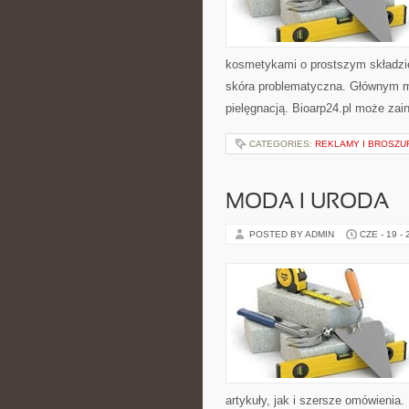
kosmetykami o prostszym składzi
skóra problematyczna. Głównym mo
pielęgnacją. Bioarp24.pl może zai
CATEGORIES:
REKLAMY I BROSZU
MODA I URODA
POSTED BY ADMIN
CZE - 19 -
artykuły, jak i szersze omówienia. 