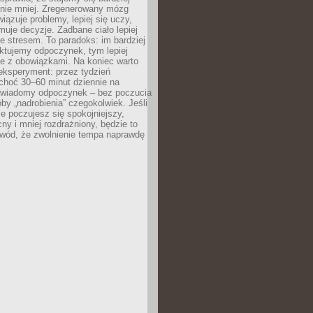
 nie mniej. Zregenerowany mózg
wiązuje problemy, lepiej się uczy,
jmuje decyzje. Zadbane ciało lepiej
ze stresem. To paradoks: im bardziej
ktujemy odpoczynek, tym lepiej
ie z obowiązkami. Na koniec warto
eksperyment: przez tydzień
choć 30–60 minut dziennie na
świadomy odpoczynek – bez poczucia
óby „nadrobienia” czegokolwiek. Jeśli
e poczujesz się spokojniejszy,
cny i mniej rozdrażniony, będzie to
owód, że zwolnienie tempa naprawdę