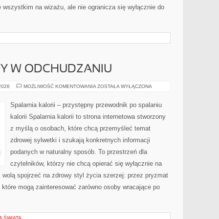
 wszystkim na wizażu, ale nie ogranicza się wyłącznie do
DY W ODCHUDZANIU
NOWINKI
 2026
MOŻLIWOŚĆ KOMENTOWANIA
ZOSTAŁA WYŁĄCZONA
I
TRENDY
W
Spalarnia kalorii – przystępny przewodnik po spalaniu
ODCHUDZANIU
kalorii Spalarnia kalorii to strona internetowa stworzony
z myślą o osobach, które chcą przemyśleć temat
zdrowej sylwetki i szukają konkretnych informacji
podanych w naturalny sposób. To przestrzeń dla
czytelników, którzy nie chcą opierać się wyłącznie na
z wolą spojrzeć na zdrowy styl życia szerzej: przez pryzmat
, które mogą zainteresować zarówno osoby wracające po
A ŚWIATA