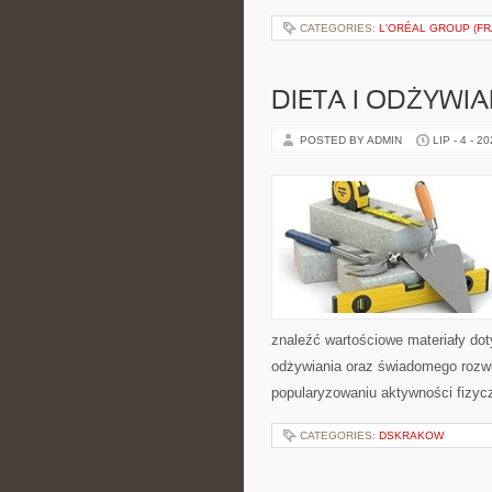
CATEGORIES:
L'ORÉAL GROUP (FR
DIETA I ODŻYWIA
POSTED BY ADMIN
LIP - 4 - 2
znaleźć wartościowe materiały dot
odżywiania oraz świadomego rozwij
popularyzowaniu aktywności fizyc
CATEGORIES:
DSKRAKOW