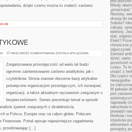
pod pryszni
Wtedy właśn
opowiadania, dzięki czemu można tu znaleźć zarówno
„posprzątać”
Niestety, wi
okazję do na
Sobota? Ide
SELNE
zakupy, spr
telefony. Je
etat, organi
Efekt? Przem
OTYKOWE
chroniczne 
odpoczynek 
KARTELE
026
MOŻLIWOŚĆ KOMENTOWANIA
ZOSTAŁA WYŁĄCZONA
Zamiast pró
NARKOTYKOWE
dzień, warto
przestrzeń 
Zorganizowana przestępczość od wielu lat budzi
czasu. To te
ogromne zainteresowanie zarówno analityków, jak i
usiąść z her
Dla części o
czytelników. Strona stanowi obszerne bazę artykułów
niewygodne. 
że zatrzyma
poświęcone organizacjom przestępczym, ich rozwojowi,
W połowie dr
organizacji, a także aktualnym wyzwaniom związanym z
jest zastano
automatyczn
bezpieczeństwem. Serwis prezentuje temat w sposób
naprawdę ch
analizie zjawisk związanych z działalnością
odruchowo 
prowadzi na
ch w Polsce, Europie oraz na całym globie. Polecam
filmików i 
impulsów po
 Finansowe. Portal opisuje najważniejsze zagadnienia
elementem sz
, przedstawiając […]
pomiędzy pr