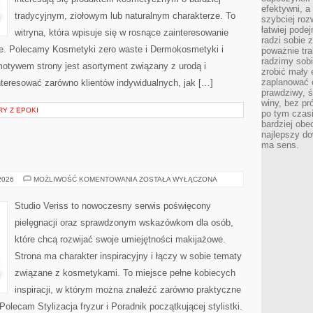
efektywni, a
tradycyjnym, ziołowym lub naturalnym charakterze. To
szybciej roz
łatwiej pode
witryna, która wpisuje się w rosnące zainteresowanie
radzi sobie 
e. Polecamy Kosmetyki zero waste i Dermokosmetyki i
poważnie tra
radzimy sob
tywem strony jest asortyment związany z urodą i
zrobić mały 
zaplanować 
nteresować zarówno klientów indywidualnych, jak […]
prawdziwy, 
winy, bez pr
RY Z EPOKI
po tym czasi
bardziej obe
najlepszy d
ma sens.
MODA
 2026
MOŻLIWOŚĆ KOMENTOWANIA
ZOSTAŁA WYŁĄCZONA
I
URODA
Studio Veriss to nowoczesny serwis poświęcony
pielęgnacji oraz sprawdzonym wskazówkom dla osób,
które chcą rozwijać swoje umiejętności makijażowe.
Strona ma charakter inspiracyjny i łączy w sobie tematy
związane z kosmetykami. To miejsce pełne kobiecych
inspiracji, w którym można znaleźć zarówno praktyczne
Polecam Stylizacja fryzur i Poradnik początkującej stylistki.