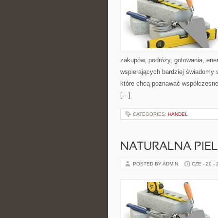
zakupów, podróży, gotowania, ener
wspierających bardziej świadomy s
które chcą poznawać współczesne 
[…]
CATEGORIES:
HANDEL
NATURALNA PIE
POSTED BY ADMIN
CZE - 20 -