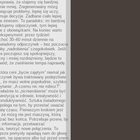
prawia, że stajemy się bardziej
 nie mniej. Zregenerowany mózg
wiązuje problemy, lepiej się uczy,
jmuje decyzje. Zadbane ciało lepiej
ze stresem. To paradoks: im bardziej
ktujemy odpoczynek, tym lepiej
ie z obowiązkami. Na koniec warto
eksperyment: przez tydzień
choć 30–60 minut dziennie na
świadomy odpoczynek – bez poczucia
óby „nadrobienia” czegokolwiek. Jeśli
e poczujesz się spokojniejszy,
cny i mniej rozdrażniony, będzie to
owód, że zwolnienie tempa naprawdę
która ceni „bycie zajętym” niemal jak
zynek bywa traktowany podejrzliwie.
z, że masz wolne popołudnie, szybko
pytanie: „A czemu nic nie robisz?”.
łaśnie to „nicnierobienie” może być
westycją w zdrowie, kreatywność i
 produktywność. Sztuka świadomego
polega na tym, by przestać uważać
atę czasu. Pierwszym krokiem jest
 że mózg nie jest maszyną, którą
żać bez końca. Potrzebuje przerw, by
 informacje, przetwarzać
ia, tworzyć nowe połączenia. To
lepsze pomysły wpadają nam do głowy
cem, na spacerze albo tuż przed snem.