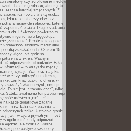
ton serialowy czy scrollowanie mediów
owych dają iluzję relaksu, ale często
nas jeszcze bardziej zmęczonych. Z
ny spacer, rozmowa z bliską osobą,
ka, lektura książki czy chwila z
 potrafią naprawdę naładować baterie.
ż zapominać o ciele. Długie siedzenie
 brak ruchu i świeżego powietrza to
ztywne mięśnie, bóle kręgosłupa i
cie „zamulenia”. Proste rozciąganie,
zych oddechów, szybszy marsz albo
ng potrafią zdziałać cuda. Czasem 15
znaczy więcej niż godzina
 patrzenia w ekran. Ważnym
st też odpoczynek od bodźców. Hałas,
łok informacji – to wszystko męczy
ż nam się wydaje. Warto raz na jakiś
ieć w ciszy, odłożyć urządzenia,
zykę, zamknąć oczy. To chwila, w
my zauważyć własne myśli, emocje,
ele. To nie jest „stracony czas”, tylko
tu. Sztuka zwalniania tempa obejmuje
jętność mówienia „nie”. Jeśli
ę na każde dodatkowe zadanie,
tkanie, nasz kalendarz puchnie, a
a odpoczynek znika. Ustalanie granic –
acy, jak i w życiu prywatnym – jest
by w ogóle mieć kiedy odpocząć.
ie egoizm, ale troska o własne
dłuższej perspektywie świadomy