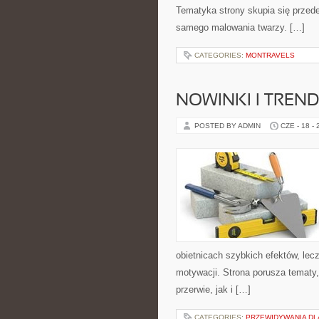
Tematyka strony skupia się przede
samego malowania twarzy. […]
CATEGORIES:
MONTRAVELS
NOWINKI I TREN
POSTED BY ADMIN
CZE - 18 -
obietnicach szybkich efektów, lec
motywacji. Strona porusza tematy
przerwie, jak i […]
CATEGORIES:
PRZEWIDYWANIA DL