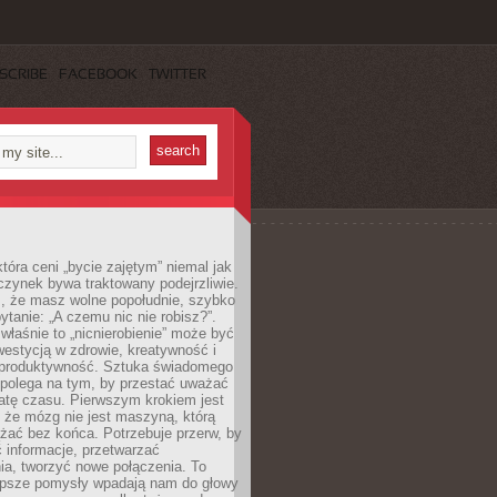
SCRIBE
FACEBOOK
TWITTER
która ceni „bycie zajętym” niemal jak
zynek bywa traktowany podejrzliwie.
z, że masz wolne popołudnie, szybko
pytanie: „A czemu nic nie robisz?”.
łaśnie to „nicnierobienie” może być
westycją w zdrowie, kreatywność i
 produktywność. Sztuka świadomego
polega na tym, by przestać uważać
atę czasu. Pierwszym krokiem jest
 że mózg nie jest maszyną, którą
żać bez końca. Potrzebuje przerw, by
 informacje, przetwarzać
ia, tworzyć nowe połączenia. To
lepsze pomysły wpadają nam do głowy