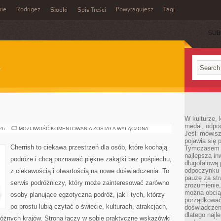
rie
Rodrigez
Powytagujesz
Tagi
Słodki
Spis Treści
SUB
W kulturze, 
medal, odpoc
AUSTRALIA
026
MOŻLIWOŚĆ KOMENTOWANIA
ZOSTAŁA WYŁĄCZONA
Jeśli mówis
pojawia się 
Cherrish to ciekawa przestrzeń dla osób, które kochają
Tymczasem w
najlepszą in
podróże i chcą poznawać piękne zakątki bez pośpiechu,
długofalową
odpoczynku 
z ciekawością i otwartością na nowe doświadczenia. To
pauzę za str
serwis podróżniczy, który może zainteresować zarówno
zrozumienie,
można obcią
osoby planujące egzotyczną podróż, jak i tych, którzy
porządkować
po prostu lubią czytać o świecie, kulturach, atrakcjach,
doświadczen
dlatego naj
i różnych krajów. Strona łączy w sobie praktyczne wskazówki