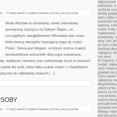
odpoczynek s
efektywni, a
szybciej roz
WROCŁAW
łatwiej pode
026
MOŻLIWOŚĆ KOMENTOWANIA
ZOSTAŁA WYŁĄCZONA
radzi sobie 
poważnie tra
Moda Wrocław to różnorodny serwis internetowy
radzimy sob
zrobić mały 
poświęcony turystyce na Dolnym Śląsku, ze
zaplanować 
szczególnym uwzględnieniem Wrocławia oraz miast,
prawdziwy, 
winy, bez pr
które tworzą niezwykle inspirującą mapę tej części
po tym czasi
Polski. Strona jest blogiem, w którym można znaleźć
bardziej obe
najlepszy d
przewodnikowe wskazówki dotyczące zwiedzania,
ma sens.
W kulturze, 
zyrody, wydarzeń, rekreacji oraz codziennego życia w miastach
medal, odpoc
 portal dla osób, które lubią szukać miejsc z charakterem.
Jeśli mówis
pojawia się 
yłącznie do najbardziej znanych […]
Tymczasem w
najlepszą in
długofalową
odpoczynku 
pauzę za str
zrozumienie,
ASOBY
można obcią
porządkować
doświadczen
ENERGETYKA
026
MOŻLIWOŚĆ KOMENTOWANIA
ZOSTAŁA WYŁĄCZONA
dlatego naj
I
ZASOBY
pod pryszni