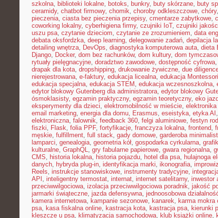
szkolna
,
biblioteki lokalne
,
botoks
,
bunkry
,
buty skórzane
,
buty s
ceramidy
,
chatbot firmowy
,
chomik
,
choroby odkleszczowe
,
chóry
pieczenia
,
ciasta bez pieczenia przepisy
,
cmentarze zabytkowe
,
coworking lokalny
,
cyberhigiena firmy
,
czujniki IoT
,
czujniki jakośc
uszu psa
,
czytanie dzieciom
,
czytanie ze zrozumieniem
,
data eng
debata oksfordzka
,
deep learning
,
delegowanie zadań
,
depilacja l
detailing wnętrza
,
DevOps
,
diagnostyka komputerowa auta
,
dieta
Django
,
Docker
,
dom bez rachunków
,
dom kultury
,
dom tymczasow
rytuały pielęgnacyjne
,
doradztwo zawodowe
,
dostępność cyfrowa
drapak dla kota
,
dropshipping
,
drukowanie żywiczne
,
due diligenc
nierejestrowana
,
e-faktury
,
edukacja licealna
,
edukacja Montessor
edukacja specjalna
,
edukacja STEM
,
edukacja wczesnoszkolna
,
edytor blokowy Gutenberg dla administratora
,
edytor blokowy Gut
ósmoklasisty
,
egzamin praktyczny
,
egzamin teoretyczny
,
eko jaz
eksperymenty dla dzieci
,
elektromobilność w mieście
,
elektronika
email marketing
,
energia dla domu
,
Erasmus
,
eseistyka
,
etyka AI
elektroniczna
,
falownik
,
feedback 360
,
felgi aluminiowe
,
festyn ro
fiszki
,
Flask
,
folia PPF
,
fortyfikacje
,
franczyza lokalna
,
frontend
,
męskie
,
fulfillment
,
full stack
,
gady domowe
,
garderoba minimalis
lamparci
,
genealogia
,
geometria kół
,
gospodarka cyrkularna
,
grafi
kulturalne
,
GraphQL
,
gry fabularne papierowe
,
gwara regionalna
,
g
CMS
,
historia lokalna
,
historia pojazdu
,
hotel dla psa
,
hulajnoga e
danych
,
hybryda plug-in
,
identyfikacja marki
,
ikonografia
,
improwiz
Reels
,
instrukcje stanowiskowe
,
instrumenty tradycyjne
,
integrac
API
,
inteligentny termostat
,
internat
,
internet satelitarny
,
inwestor 
przeciwwilgociowa
,
izolacja przeciwwilgociowa poradnik
,
jakość p
jarmarki świąteczne
,
jazda defensywna
,
jednoosobowa działalnoś
kamera internetowa
,
kampanie sezonowe
,
kanarek
,
karma mokra d
psa
,
kasa fiskalna online
,
kastracja kota
,
kastracja psa
,
kierunki 
kleszcze u psa
,
klimatyzacja samochodowa
,
klub książki online
,