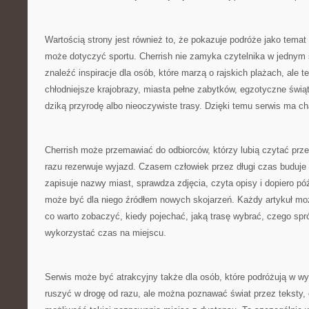
Wartością strony jest również to, że pokazuje podróże jako temat
może dotyczyć sportu. Cherrish nie zamyka czytelnika w jednym
znaleźć inspiracje dla osób, które marzą o rajskich plażach, ale te
chłodniejsze krajobrazy, miasta pełne zabytków, egzotyczne świąty
dziką przyrodę albo nieoczywiste trasy. Dzięki temu serwis ma ch
Cherrish może przemawiać do odbiorców, którzy lubią czytać prz
razu rezerwuje wyjazd. Czasem człowiek przez długi czas buduj
zapisuje nazwy miast, sprawdza zdjęcia, czyta opisy i dopiero póź
może być dla niego źródłem nowych skojarzeń. Każdy artykuł moż
co warto zobaczyć, kiedy pojechać, jaką trasę wybrać, czego spró
wykorzystać czas na miejscu.
Serwis może być atrakcyjny także dla osób, które podróżują w w
ruszyć w drogę od razu, ale można poznawać świat przez teksty, op