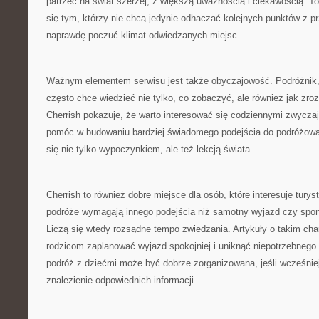
patrzeć na świat szerzej, z większą uważnością i ciekawością. 
się tym, którzy nie chcą jedynie odhaczać kolejnych punktów z p
naprawdę poczuć klimat odwiedzanych miejsc.
Ważnym elementem serwisu jest także obyczajowość. Podróżnik, 
często chce wiedzieć nie tylko, co zobaczyć, ale również jak zr
Cherrish pokazuje, że warto interesować się codziennymi zwyczaj
pomóc w budowaniu bardziej świadomego podejścia do podróżowan
się nie tylko wypoczynkiem, ale też lekcją świata.
Cherrish to również dobre miejsce dla osób, które interesuje tury
podróże wymagają innego podejścia niż samotny wyjazd czy spo
Liczą się wtedy rozsądne tempo zwiedzania. Artykuły o takim c
rodzicom zaplanować wyjazd spokojniej i uniknąć niepotrzebnego
podróż z dziećmi może być dobrze zorganizowana, jeśli wcześniej
znalezienie odpowiednich informacji.