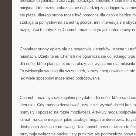
prowadzi czytelnika przez Azję, pokazując zarówno znane kierunki
miejsca, które często okazują się najbardziej zapadające w pami
się plaże, dlatego strona może być pomocna dla osób o bardzo r
szukają tu pomysłów na samotną podróż, inni interesują się obycz
rozpiętości tematycznej Cherrish może służyć jako internetowy n
Charakter strony opiera się na bogactwie kierunków. Można tu traf
miastach. Dzięki temu Cherrish nie ogranicza się do jednego typu t
dla osób, które planują leżeć na plaży, ani wyłącznie dla miłośn
To wielowątkowy blog dla wszystkich, którzy chcą dowiedzieć się 
jak wiele sposobów może mieć podróżowanie.
Cherrish może być szczególnie przydatne dla osób, które są dopi
kierunku. Gdy trudno zdecydować, czy lepiej wybrać daleki kraj
pomysły i spojrzeć na różne możliwości. Artykuły mogą podpowiad
klimat ma dane miejsce, jakie atrakcje mogą zainteresować turys
destynacja zasługuje na uwagę. Taki sposób prezentowania treści 
otrzymuje wyłącznie suchej listy punktów, ale podróżniczą opowi