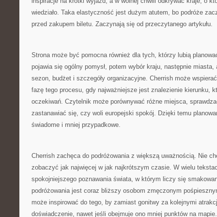
inspiracje na krótki wyjazd, a w wolnej chwili odkrywać kraje, o kt
wiedziało. Taka elastyczność jest dużym atutem, bo podróże zacz
przed zakupem biletu. Zaczynają się od przeczytanego artykułu.
Strona może być pomocna również dla tych, którzy lubią planowa
pojawia się ogólny pomysł, potem wybór kraju, następnie miasta, at
sezon, budżet i szczegóły organizacyjne. Cherrish może wspiera
fazę tego procesu, gdy najważniejsze jest znalezienie kierunku, 
oczekiwań. Czytelnik może porównywać różne miejsca, sprawdzać,
zastanawiać się, czy woli europejski spokój. Dzięki temu planowan
świadome i mniej przypadkowe.
Cherrish zachęca do podróżowania z większą uważnością. Nie cho
zobaczyć jak najwięcej w jak najkrótszym czasie. W wielu tekst
spokojniejszego poznawania świata, w którym liczy się smakowani
podróżowania jest coraz bliższy osobom zmęczonym pośpieszny
może inspirować do tego, by zamiast gonitwy za kolejnymi atrak
doświadczenie, nawet jeśli obejmuje ono mniej punktów na mapie.