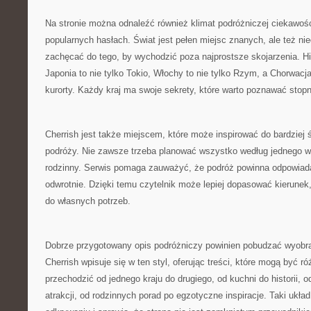
Na stronie można odnaleźć również klimat podróżniczej ciekawośc
popularnych hasłach. Świat jest pełen miejsc znanych, ale też n
zachęcać do tego, by wychodzić poza najprostsze skojarzenia. His
Japonia to nie tylko Tokio, Włochy to nie tylko Rzym, a Chorwacja
kurorty. Każdy kraj ma swoje sekrety, które warto poznawać stop
Cherrish jest także miejscem, które może inspirować do bardziej
podróży. Nie zawsze trzeba planować wszystko według jednego w
rodzinny. Serwis pomaga zauważyć, że podróż powinna odpowiada
odwrotnie. Dzięki temu czytelnik może lepiej dopasować kierunek
do własnych potrzeb.
Dobrze przygotowany opis podróżniczy powinien pobudzać wyobraź
Cherrish wpisuje się w ten styl, oferując treści, które mogą być 
przechodzić od jednego kraju do drugiego, od kuchni do historii, o
atrakcji, od rodzinnych porad po egzotyczne inspiracje. Taki ukł