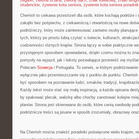
zegarki
,
zielona ściana
,
zielony dach
,
znak towarowy
,
znaki drog
studenckie
,
żywienie kota seniora
,
żywienie kota seniora poradnik
Cherrish to ciekawa przestrzeń dla osób, które kochają podróże 
zakątki bez pośpiechu, z ciekawością i otwartością na nowe dośw
podróżniczy, który może zainteresować zarówno osoby planujące 
tych, którzy po prostu lubią czytać o świecie, kulturach, atrakcjach
codzienności różnych krajów. Strona łączy w sobie praktyczne w
przystępnym sposobem opowiadania, dzięki czemu można tu zna
pomysły na wyjazd, jak i teksty pozwalające przenieść się myśla
Polecam
Szwecja
i Portugalia. To serwis, w którym podróżowanie 
wyłącznie jako przemieszczanie się z punktu do punktu. Cherris
być sposobem na poznawanie ludzi, smaków, tradycji, krajobrazów,
Każdy tekst może stać się małą inspiracją, a każda opisana des
by spakować plecak, walizkę albo choćby zanotować kolejne miej
planów. Strona jest skierowana do osób, które cenią swobodę podr
podróżnicze treści są pisane w sposób zrozumiały, obrazowy oraz
Na Cherrish można znaleźć poradniki poświęcone wielu krajom, r