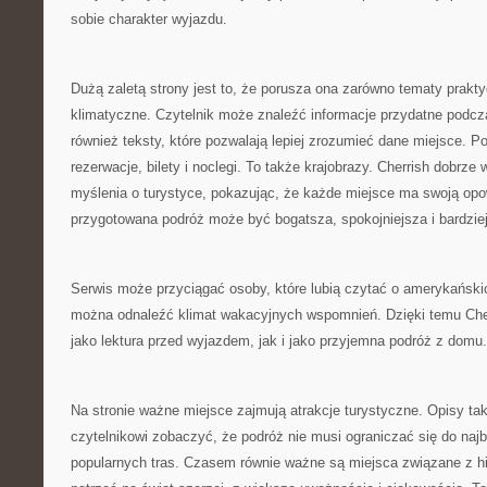
sobie charakter wyjazdu.
Dużą zaletą strony jest to, że porusza ona zarówno tematy praktyc
klimatyczne. Czytelnik może znaleźć informacje przydatne podcza
również teksty, które pozwalają lepiej zrozumieć dane miejsce. Po
rezerwacje, bilety i noclegi. To także krajobrazy. Cherrish dobrze 
myślenia o turystyce, pokazując, że każde miejsce ma swoją opo
przygotowana podróż może być bogatsza, spokojniejsza i bardzie
Serwis może przyciągać osoby, które lubią czytać o amerykański
można odnaleźć klimat wakacyjnych wspomnień. Dzięki temu Che
jako lektura przed wyjazdem, jak i jako przyjemna podróż z domu.
Na stronie ważne miejsce zajmują atrakcje turystyczne. Opisy ta
czytelnikowi zobaczyć, że podróż nie musi ograniczać się do naj
popularnych tras. Czasem równie ważne są miejsca związane z his