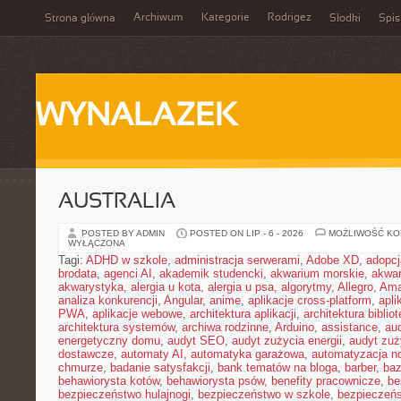
Archiwum
Kategorie
Rodrigez
Strona główna
Słodki
Spis
WYNALAZEK
AUSTRALIA
POSTED BY ADMIN
POSTED ON LIP - 6 - 2026
MOŻLIWOŚĆ K
WYŁĄCZONA
Tagi:
ADHD w szkole
,
administracja serwerami
,
Adobe XD
,
adopcj
brodata
,
agenci AI
,
akademik studencki
,
akwarium morskie
,
akwa
akwarystyka
,
alergia u kota
,
alergia u psa
,
algorytmy
,
Allegro
,
Ama
analiza konkurencji
,
Angular
,
anime
,
aplikacje cross-platform
,
apli
PWA
,
aplikacje webowe
,
architektura aplikacji
,
architektura biblio
architektura systemów
,
archiwa rodzinne
,
Arduino
,
assistance
,
aud
energetyczny domu
,
audyt SEO
,
audyt zużycia energii
,
audyt zuż
dostawcze
,
automaty AI
,
automatyka garażowa
,
automatyzacja n
chmurze
,
badanie satysfakcji
,
bank tematów na bloga
,
barber
,
ba
behawiorysta kotów
,
behawiorysta psów
,
benefity pracownicze
,
be
bezpieczeństwo hulajnogi
,
bezpieczeństwo w szkole
,
bezpieczeńs