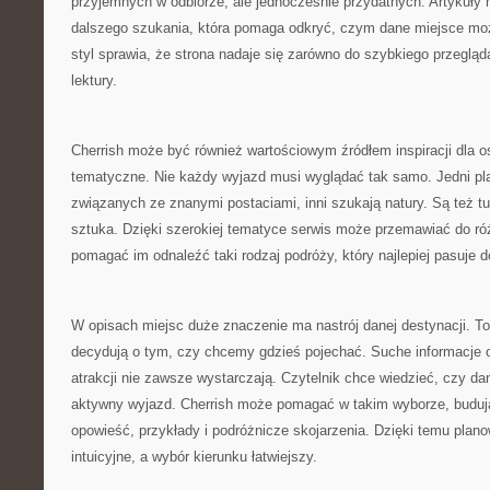
przyjemnych w odbiorze, ale jednocześnie przydatnych. Artykuły 
dalszego szukania, która pomaga odkryć, czym dane miejsce moż
styl sprawia, że strona nadaje się zarówno do szybkiego przegląda
lektury.
Cherrish może być również wartościowym źródłem inspiracji dla os
tematyczne. Nie każdy wyjazd musi wyglądać tak samo. Jedni pla
związanych ze znanymi postaciami, inni szukają natury. Są też tur
sztuka. Dzięki szerokiej tematyce serwis może przemawiać do ró
pomagać im odnaleźć taki rodzaj podróży, który najlepiej pasuje d
W opisach miejsc duże znaczenie ma nastrój danej destynacji. To
decydują o tym, czy chcemy gdzieś pojechać. Suche informacje o
atrakcji nie zawsze wystarczają. Czytelnik chce wiedzieć, czy da
aktywny wyjazd. Cherrish może pomagać w takim wyborze, buduj
opowieść, przykłady i podróżnicze skojarzenia. Dzięki temu planow
intuicyjne, a wybór kierunku łatwiejszy.