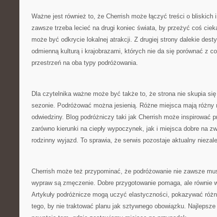
Ważne jest również to, że Cherrish może łączyć treści o bliskich i
zawsze trzeba lecieć na drugi koniec świata, by przeżyć coś cie
może być odkrycie lokalnej atrakcji. Z drugiej strony dalekie des
odmienną kulturą i krajobrazami, których nie da się porównać z co
przestrzeń na oba typy podróżowania.
Dla czytelnika ważne może być także to, że strona nie skupia si
sezonie. Podróżować można jesienią. Różne miejsca mają różny r
odwiedziny. Blog podróżniczy taki jak Cherrish może inspirować p
zarówno kierunki na ciepły wypoczynek, jak i miejsca dobre na zw
rodzinny wyjazd. To sprawia, że serwis pozostaje aktualny niezale
Cherrish może też przypominać, że podróżowanie nie zawsze mus
wypraw są zmęczenie. Dobre przygotowanie pomaga, ale równie w
Artykuły podróżnicze mogą uczyć elastyczności, pokazywać różn
tego, by nie traktować planu jak sztywnego obowiązku. Najlepsz