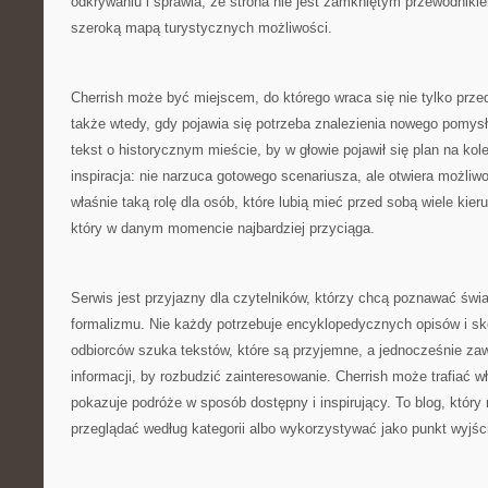
odkrywaniu i sprawia, że strona nie jest zamkniętym przewodnikie
szeroką mapą turystycznych możliwości.
Cherrish może być miejscem, do którego wraca się nie tylko prz
także wtedy, gdy pojawia się potrzeba znalezienia nowego pomy
tekst o historycznym mieście, by w głowie pojawił się plan na kol
inspiracja: nie narzuca gotowego scenariusza, ale otwiera możliw
właśnie taką rolę dla osób, które lubią mieć przed sobą wiele kier
który w danym momencie najbardziej przyciąga.
Serwis jest przyjazny dla czytelników, którzy chcą poznawać świ
formalizmu. Nie każdy potrzebuje encyklopedycznych opisów i sk
odbiorców szuka tekstów, które są przyjemne, a jednocześnie za
informacji, by rozbudzić zainteresowanie. Cherrish może trafiać w
pokazuje podróże w sposób dostępny i inspirujący. To blog, któr
przeglądać według kategorii albo wykorzystywać jako punkt wyjśc