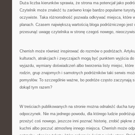
Duża liczba kierunków sprawia, że strona ma potencjał jako podr
Czytelnik może znaleźć tu zarówno kraje bardzo popularne turystyc
oczywiste. Taka różnorodność pozwala odkrywać miejsca, które wc
planach. Czasem największą wartością bloga podróżniczego jest wł
przesunąć uwagę czytelnika w stronę czegoś nowego, nieoczywis
Cherrish może również inspirować do rozmów o podróżach. Artyku
kulturach, atrakcjach i zwyczajach mogą być punktem wyjścia d
wyjazdu, wymiany doświadczeń albo tworzenia listy miejsc, które 
rodzin, grup znajomych i samotnych podróżników taki serwis moż
pomysłów. To szczególnie ważne, bo podróże często zaczynają si
dokąd tym razem?
W treściach publikowanych na stronie można odnaleźć ducha turys
odpoczynek. Nie ma jednego powodu, dla którego ludzie podróżują
przeżyć coś nowego, jeszcze inni poznać historię, zrobić piękne z
kuchni albo poczuć atmosferę innego miejsca. Cherrish może odp