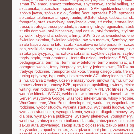
smart TV
,
smog
,
smycz treningowa
,
snycerstwo
,
social selling
,
so
szczeniaka
,
socrealizm
,
spacer z psem
,
SPF
,
spółdzielnia energ
spółka jawna
,
spółka z o.o.
,
Spring Boot
,
sprzedaż B2B
,
sprzeda
sprzedaż telefoniczna
,
sprzęt audio
,
SQLite
,
stacje ładowania
,
st
fotografie
,
staż zawodowy
,
sterylizacja kota
,
stłuczka
,
storytelling
treści
,
strategia treści poradnik
,
streaming
,
stroje regionalne
,
stru
studio domowe
,
styl biznesowy
,
styl casual
,
styl formalny
,
styl sm
sylwetki
,
stypendia
,
sukcesja firmy
,
SUV
,
Svelte
,
świadectwo ene
świetlica szkolna
,
świetlica wiejska
,
świnka morska
,
Symfony
,
sy
szafa kapsułowa na lato
,
szafa kapsułowa na lato poradnik
,
szcze
psa
,
szelki dla psa
,
szkoła demokratyczna
,
szkoła prywatna
,
szk
sztuka partycypacyjna
,
sztuka sakralna
,
szybkie czytanie
,
szyfr
taryfy prądu
,
teatr amatorski
,
teatr dla dzieci
,
techniczne SEO
,
te
pedagogiczna
,
terminal
,
terminal w telefonie
,
termomodernizacja
,
oprogramowania
,
testy integracyjne
,
testy jednostkowe
,
TikTok ma
tradycje rodzinne
,
transporter dla kota
,
trening całego ciała
,
trenin
tuning optyczny
,
typ urody
,
ubezpieczenie AC
,
ubezpieczenie OC
z lnu
,
ubrania z wełny
,
uczenie maszynowe
,
umowa najmu
,
umowa
umowa zlecenie
,
umowy B2B
,
upcykling
,
upskilling
,
uwierzytelni
writing
,
van rodzinny
,
VIN
,
vintage fashion
,
VPN
,
VR fitness
,
Vue
wartość klienta
,
WCAG
,
webhooki
,
wektorowe bazy danych
,
weter
Server
,
wizytówka Google
,
własność intelektualna
,
włosy kręcone
WooCommerce
,
WordPress development
,
workation
,
wspólnota e
rodzinne
,
wybór studiów
,
wycena startupu
,
wycinanki ludowe
,
wym
wymiana studencka
,
wynagrodzenia
,
wynajem długoterminowy
,
wy
dla psa
,
wystąpienia publiczne
,
wystawy plenerowe
,
youngtimery
,
węchowe
,
zabezpieczenie balkonu dla kota
,
zabezpieczenie lakie
zakup auta używanego
,
zakup auta z ogłoszenia
,
zakup auta z og
krzyżackie
,
zapachy unisex
,
zarządzanie małą firmą
,
zawieszeni