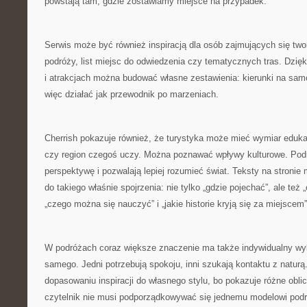
powstają tam, gdzie zostawiamy miejsce na przypadek.
Serwis może być również inspiracją dla osób zajmujących się tw
podróży, list miejsc do odwiedzenia czy tematycznych tras. Dzięk
i atrakcjach można budować własne zestawienia: kierunki na sam
więc działać jak przewodnik po marzeniach.
Cherrish pokazuje również, że turystyka może mieć wymiar eduka
czy region czegoś uczy. Można poznawać wpływy kulturowe. Pod
perspektywę i pozwalają lepiej rozumieć świat. Teksty na stroni
do takiego właśnie spojrzenia: nie tylko „gdzie pojechać”, ale te
„czego można się nauczyć” i „jakie historie kryją się za miejscem”
W podróżach coraz większe znaczenie ma także indywidualny wyb
samego. Jedni potrzebują spokoju, inni szukają kontaktu z natu
dopasowaniu inspiracji do własnego stylu, bo pokazuje różne oblic
czytelnik nie musi podporządkowywać się jednemu modelowi pod