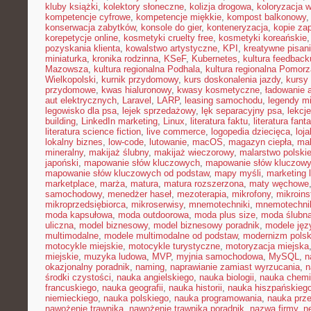
kluby książki
,
kolektory słoneczne
,
kolizja drogowa
,
koloryzacja 
kompetencje cyfrowe
,
kompetencje miękkie
,
kompost balkonowy
konserwacja zabytków
,
konsole do gier
,
konteneryzacja
,
kopie za
korepetycje online
,
kosmetyki cruelty free
,
kosmetyki koreańskie
pozyskania klienta
,
kowalstwo artystyczne
,
KPI
,
kreatywne pisan
miniaturka
,
kronika rodzinna
,
KSeF
,
Kubernetes
,
kultura feedback
Mazowsza
,
kultura regionalna Podhala
,
kultura regionalna Pomorz
Wielkopolski
,
kurnik przydomowy
,
kurs doskonalenia jazdy
,
kursy
przydomowe
,
kwas hialuronowy
,
kwasy kosmetyczne
,
ładowanie 
aut elektrycznych
,
Laravel
,
LARP
,
leasing samochodu
,
legendy mi
legowisko dla psa
,
lejek sprzedażowy
,
lęk separacyjny psa
,
lekcj
building
,
LinkedIn marketing
,
Linux
,
literatura faktu
,
literatura fant
literatura science fiction
,
live commerce
,
logopedia dziecięca
,
loj
lokalny biznes
,
low-code
,
lutowanie
,
macOS
,
magazyn ciepła
,
mak
mineralny
,
makijaż ślubny
,
makijaż wieczorowy
,
malarstwo polski
japoński
,
mapowanie słów kluczowych
,
mapowanie słów kluczowy
mapowanie słów kluczowych od podstaw
,
mapy myśli
,
marketing 
marketplace
,
marża
,
matura
,
matura rozszerzona
,
maty węchowe
samochodowy
,
menedżer haseł
,
mezoterapia
,
mikrofony
,
mikroins
mikroprzedsiębiorca
,
mikroserwisy
,
mnemotechniki
,
mnemotechnik
moda kapsułowa
,
moda outdoorowa
,
moda plus size
,
moda ślubn
uliczna
,
model biznesowy
,
model biznesowy poradnik
,
modele ję
multimodalne
,
modele multimodalne od podstaw
,
modernizm polsk
motocykle miejskie
,
motocykle turystyczne
,
motoryzacja miejska
miejskie
,
muzyka ludowa
,
MVP
,
myjnia samochodowa
,
MySQL
,
n
okazjonalny poradnik
,
naming
,
naprawianie zamiast wyrzucania
,
n
środki czystości
,
nauka angielskiego
,
nauka biologii
,
nauka chemi
francuskiego
,
nauka geografii
,
nauka historii
,
nauka hiszpańskieg
niemieckiego
,
nauka polskiego
,
nauka programowania
,
nauka prz
nawożenie trawnika
,
nawożenie trawnika poradnik
,
nazwa firmy
,
ne