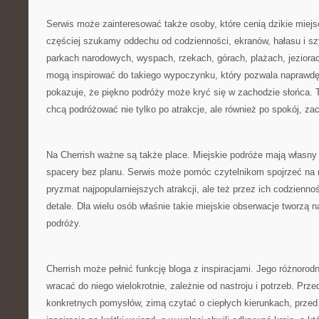
Serwis może zainteresować także osoby, które cenią dzikie miej
częściej szukamy oddechu od codzienności, ekranów, hałasu i sz
parkach narodowych, wyspach, rzekach, górach, plażach, jezior
mogą inspirować do takiego wypoczynku, który pozwala naprawdę
pokazuje, że piękno podróży może kryć się w zachodzie słońca. To
chcą podróżować nie tylko po atrakcje, ale również po spokój, za
Na Cherrish ważne są także place. Miejskie podróże mają własny
spacery bez planu. Serwis może pomóc czytelnikom spojrzeć na m
pryzmat najpopularniejszych atrakcji, ale też przez ich codzienność
detale. Dla wielu osób właśnie takie miejskie obserwacje tworzą 
podróży.
Cherrish może pełnić funkcję bloga z inspiracjami. Jego różnoro
wracać do niego wielokrotnie, zależnie od nastroju i potrzeb. P
konkretnych pomysłów, zimą czytać o ciepłych kierunkach, prz