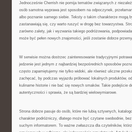
Jednocześnie Cherrish nie pomija tematów związanych z niezale
osób samotna wyprawa jest sposobem na odpoczynek, przełamani
albo poznanie samego siebie. Teksty o takim charakterze mogą być
zastanawiają się, czy warto ruszyć w drogę bez towarzystwa. S
zarówno zalety, jak i wyzwania takiego podróżowania, podpowiad
może być pełen nowych znajomości, jeśli zostanie dobrze przemy
W serwisie można dostrzec zainteresowanie tradycyjnymi potraw
jedzenie jest jednym z najbardziej bezpośrednich sposobów pozna
często zapamiętujemy nie tylko widoki, ale również uliczne przek
zachęcać, by podczas wyjazdu próbować lokalnych produktów, od
kulinarne historie i nie bać się nowych smaków. Takie podejście 
autentyczności i sprawia, że są bardziej wielowymiarowe.
Strona dobrze pasuje do osób, które nie lubią sztywnych, katalo
charakter podróżniczy, dlatego może być czytane swobodnie, bez 
suchym informatorem. To ważne zwłaszcza dla czytelników, którz