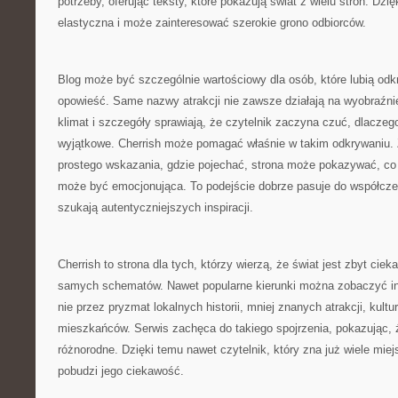
potrzeby, oferując teksty, które pokazują świat z wielu stron. Dzię
elastyczna i może zainteresować szerokie grono odbiorców.
Blog może być szczególnie wartościowy dla osób, które lubią od
opowieść. Same nazwy atrakcji nie zawsze działają na wyobraźnię
klimat i szczegóły sprawiają, że czytelnik zaczyna czuć, dlaczeg
wyjątkowe. Cherrish może pomagać właśnie w takim odkrywaniu. 
prostego wskazania, gdzie pojechać, strona może pokazywać, co
może być emocjonująca. To podejście dobrze pasuje do współcze
szukają autentyczniejszych inspiracji.
Cherrish to strona dla tych, którzy wierzą, że świat jest zbyt cie
samych schematów. Nawet popularne kierunki można zobaczyć inac
nie przez pryzmat lokalnych historii, mniej znanych atrakcji, kultu
mieszkańców. Serwis zachęca do takiego spojrzenia, pokazując,
różnorodne. Dzięki temu nawet czytelnik, który zna już wiele mie
pobudzi jego ciekawość.