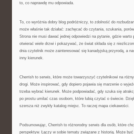
to, co naprawdę mu odpowiada.
To, co wyróżnia dobry blog podróżniczy, to zdolność do rozbudzan
może właśnie tak działać: zachęcać do czytania, szukania, porów
Strona nie musi dawać jednej odpowiedzi na pytanie, gdzie warto
otwierać wiele drzwi i pokazywać, że świat składa się z niezlicz
dnia czytelnik może zainteresować się kanadyjską przyrodą, a n
inny kierunek.
Cherrish to serwis, które może towarzyszyć czytelnikowi na różn
drogi. Może inspirować, gdy dopiero pojawia się marzenie o wyj
trzeba wybrać kierunek. Może podpowiadać, gdy szuka się atrakcj
po prostu umilać czas osobom, które lubią czytać o świecie. Dzięk
szersza niż zwykły katalog miejsc. To raczej mapa ciekawości.
Podsumowując, Cherrish to różnorodny serwis dla osób, które ch
perspektyw. Łączy w sobie tematy związane z historią. Może by