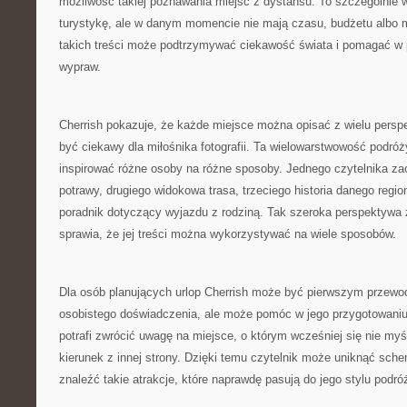
możliwość takiej poznawania miejsc z dystansu. To szczególnie w
turystykę, ale w danym momencie nie mają czasu, budżetu albo m
takich treści może podtrzymywać ciekawość świata i pomagać w 
wypraw.
Cherrish pokazuje, że każde miejsce można opisać z wielu persp
być ciekawy dla miłośnika fotografii. Ta wielowarstwowość podró
inspirować różne osoby na różne sposoby. Jednego czytelnika zac
potrawy, drugiego widokowa trasa, trzeciego historia danego regio
poradnik dotyczący wyjazdu z rodziną. Tak szeroka perspektywa 
sprawia, że jej treści można wykorzystywać na wiele sposobów.
Dla osób planujących urlop Cherrish może być pierwszym przewod
osobistego doświadczenia, ale może pomóc w jego przygotowaniu.
potrafi zwrócić uwagę na miejsce, o którym wcześniej się nie my
kierunek z innej strony. Dzięki temu czytelnik może uniknąć sch
znaleźć takie atrakcje, które naprawdę pasują do jego stylu podró