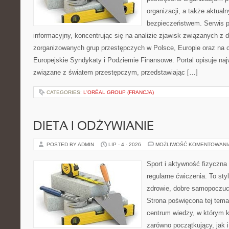
organizacji, a także aktu
bezpieczeństwem. Serwis p
informacyjny, koncentrując się na analizie zjawisk związanych z d
zorganizowanych grup przestępczych w Polsce, Europie oraz na 
Europejskie Syndykaty i Podziemie Finansowe. Portal opisuje na
związane z światem przestępczym, przedstawiając […]
CATEGORIES:
L'ORÉAL GROUP (FRANCJA)
DIETA I ODŻYWIANIE
POSTED BY ADMIN
LIP - 4 - 2026
MOŻLIWOŚĆ KOMENTOWAN
Sport i aktywność fizyczna 
regularne ćwiczenia. To sty
zdrowie, dobre samopoczuci
Strona poświęcona tej tem
centrum wiedzy, w którym k
zarówno początkujący, jak