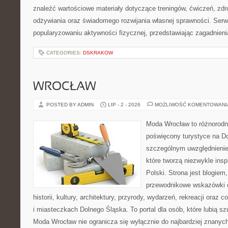
znaleźć wartościowe materiały dotyczące treningów, ćwiczeń, zdr
odżywiania oraz świadomego rozwijania własnej sprawności. Serwi
popularyzowaniu aktywności fizycznej, przedstawiając zagadnien
CATEGORIES:
DSKRAKOW
WROCŁAW
POSTED BY ADMIN
LIP - 2 - 2026
MOŻLIWOŚĆ KOMENTOWAN
Moda Wrocław to różnorodn
poświęcony turystyce na D
szczególnym uwzględnienie
które tworzą niezwykle insp
Polski. Strona jest blogie
przewodnikowe wskazówki 
historii, kultury, architektury, przyrody, wydarzeń, rekreacji oraz
i miasteczkach Dolnego Śląska. To portal dla osób, które lubią s
Moda Wrocław nie ogranicza się wyłącznie do najbardziej znanyc