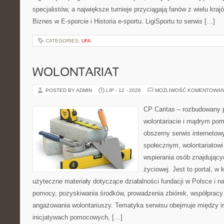
specjalistów, a największe turnieje przyciągają fanów z wielu kraj
Biznes w E-sporcie i Historia e-sportu. LigiSportu to serwis […]
CATEGORIES:
UFA
WOLONTARIAT
POSTED BY ADMIN
LIP - 12 - 2026
MOŻLIWOŚĆ KOMENTOWAN
CP Caritas – rozbudowany p
wolontariacie i mądrym pom
obszerny serwis internetow
społecznym, wolontariatow
wspierania osób znajdującyc
życiowej. Jest to portal, 
użyteczne materiały dotyczące działalności fundacji w Polsce i n
pomocy, pozyskiwania środków, prowadzenia zbiórek, współpracy
angażowania wolontariuszy. Tematyka serwisu obejmuje między i
inicjatywach pomocowych, […]