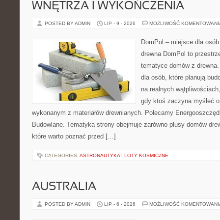
WNĘTRZA I WYKOŃCZENIA
POSTED BY ADMIN
LIP - 9 - 2026
MOŻLIWOŚĆ KOMENTOWAN
DomPol – miejsce dla osób
drewna DomPol to przestrz
tematyce domów z drewna. 
dla osób, które planują bu
na realnych wątpliwościach,
gdy ktoś zaczyna myśleć 
wykonanym z materiałów drewnianych. Polecamy Energooszczędno
Budowlane. Tematyka strony obejmuje zarówno plusy domów drewn
które warto poznać przed […]
CATEGORIES:
ASTRONAUTYKA I LOTY KOSMICZNE
AUSTRALIA
POSTED BY ADMIN
LIP - 6 - 2026
MOŻLIWOŚĆ KOMENTOWAN