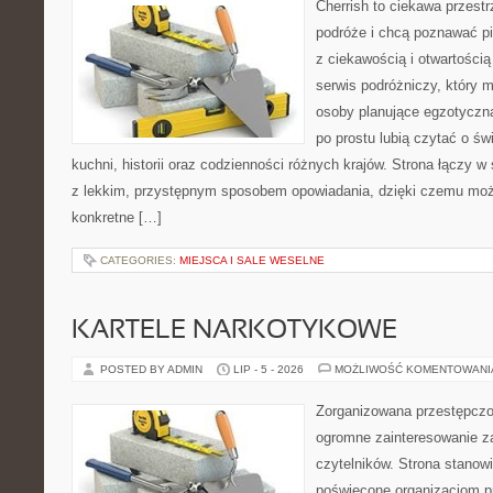
Cherrish to ciekawa przestr
podróże i chcą poznawać pi
z ciekawością i otwartości
serwis podróżniczy, który 
osoby planujące egzotyczną 
po prostu lubią czytać o świ
kuchni, historii oraz codzienności różnych krajów. Strona łączy 
z lekkim, przystępnym sposobem opowiadania, dzięki czemu moż
konkretne […]
CATEGORIES:
MIEJSCA I SALE WESELNE
KARTELE NARKOTYKOWE
POSTED BY ADMIN
LIP - 5 - 2026
MOŻLIWOŚĆ KOMENTOWAN
Zorganizowana przestępczoś
ogromne zainteresowanie za
czytelników. Strona stanow
poświęcone organizacjom p