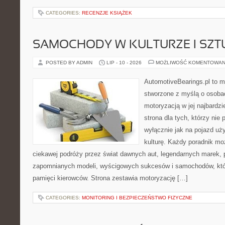
CATEGORIES:
RECENZJE KSIĄŻEK
SAMOCHODY W KULTURZE I SZT
POSTED BY ADMIN
LIP - 10 - 2026
MOŻLIWOŚĆ KOMENTOWAN
AutomotiveBearings.pl to 
stworzone z myślą o osobac
motoryzacją w jej najbardz
strona dla tych, którzy nie
wyłącznie jak na pojazd uż
kulturę. Każdy poradnik mo
ciekawej podróży przez świat dawnych aut, legendarnych marek, 
zapomnianych modeli, wyścigowych sukcesów i samochodów, które
pamięci kierowców. Strona zestawia motoryzację […]
CATEGORIES:
MONITORING I BEZPIECZEŃSTWO FIZYCZNE