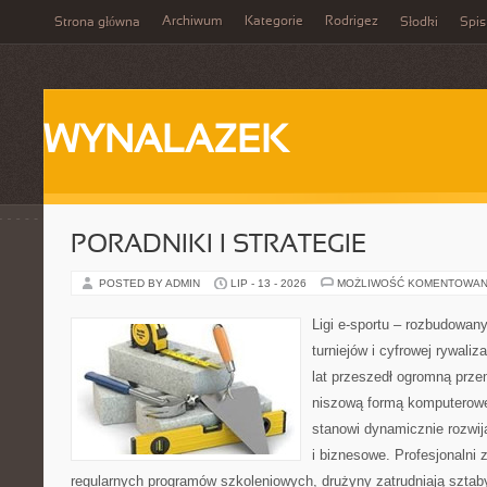
Archiwum
Kategorie
Rodrigez
Strona główna
Słodki
Spis
WYNALAZEK
PORADNIKI I STRATEGIE
POSTED BY ADMIN
LIP - 13 - 2026
MOŻLIWOŚĆ KOMENTOWAN
Ligi e-sportu – rozbudowany
turniejów i cyfrowej rywaliz
lat przeszedł ogromną prze
niszową formą komputerowej
stanowi dynamicznie rozwij
i biznesowe. Profesjonalni 
regularnych programów szkoleniowych, drużyny zatrudniają sztab