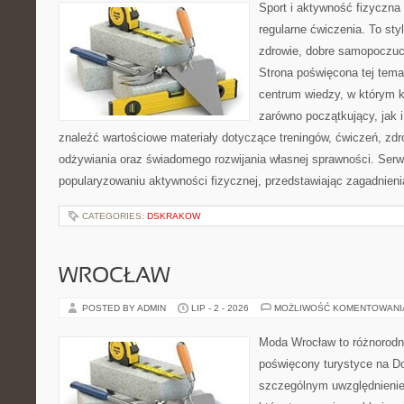
Sport i aktywność fizyczna 
regularne ćwiczenia. To sty
zdrowie, dobre samopoczuci
Strona poświęcona tej tem
centrum wiedzy, w którym k
zarówno początkujący, jak
znaleźć wartościowe materiały dotyczące treningów, ćwiczeń, zdr
odżywiania oraz świadomego rozwijania własnej sprawności. Serwi
popularyzowaniu aktywności fizycznej, przedstawiając zagadnien
CATEGORIES:
DSKRAKOW
WROCŁAW
POSTED BY ADMIN
LIP - 2 - 2026
MOŻLIWOŚĆ KOMENTOWAN
Moda Wrocław to różnorodn
poświęcony turystyce na D
szczególnym uwzględnienie