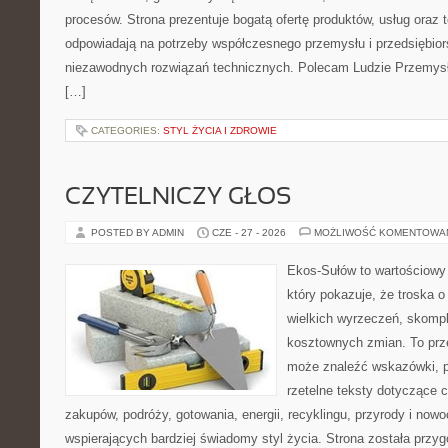
procesów. Strona prezentuje bogatą ofertę produktów, usług oraz t
odpowiadają na potrzeby współczesnego przemysłu i przedsiębio
niezawodnych rozwiązań technicznych. Polecam Ludzie Przemysł
[…]
CATEGORIES:
STYL ŻYCIA I ZDROWIE
CZYTELNICZY GŁOS
POSTED BY ADMIN
CZE - 27 - 2026
MOŻLIWOŚĆ KOMENTOWA
Ekos-Sułów to wartościowy 
który pokazuje, że troska 
wielkich wyrzeczeń, skompl
kosztownych zmian. To prze
może znaleźć wskazówki, p
rzetelne teksty dotyczące
zakupów, podróży, gotowania, energii, recyklingu, przyrody i no
wspierających bardziej świadomy styl życia. Strona została przy