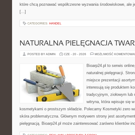
które chcą poznawać współczesne wyzwania środowiskowe, ale je
[…]
CATEGORIES:
HANDEL
NATURALNA PIELĘGNACJA TWAR
POSTED BY ADMIN
CZE - 20 - 2026
MOŻLIWOŚĆ KOMENTOWA
Bioarp24.pl to serwis online
naturalnej pielęgnacji. Str
miejsce prezentacji asortym
interesują się produktem k
tradycyjnym, ziołowym lub 
witryna, która wpisuje się 
kosmetykami o prostszym składzie. Polecamy Kosmetyki zero wa
skóra problematyczna. Głównym motywem strony jest asortyment 
pielęgnacją. Bioarp24.pl może zainteresować zarówno klientów in