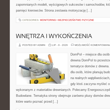
zapomnianych modeli, wyścigowych sukcesów i samochodów, które
pamięci kierowców. Strona zestawia motoryzację […]
CATEGORIES:
MONITORING I BEZPIECZEŃSTWO FIZYCZNE
WNĘTRZA I WYKOŃCZENIA
POSTED BY ADMIN
LIP - 9 - 2026
MOŻLIWOŚĆ KOMENTOWAN
DomPol – miejsce dla osób
drewna DomPol to przestrz
tematyce domów z drewna. 
dla osób, które planują bu
na realnych wątpliwościach,
gdy ktoś zaczyna myśleć 
wykonanym z materiałów drewnianych. Polecamy Energooszczędno
Budowlane. Tematyka strony obejmuje zarówno plusy domów drewn
które warto poznać przed […]