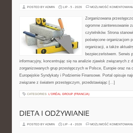
POSTED BY ADMIN
LIP - 5 - 2026
MOŻLIWOŚĆ KOMENTOWAN
Zorganizowana przestępczoś
ogromne zainteresowanie za
czytelników. Strona stanow
poświęcone organizacjom p
organizacji, a także aktu
bezpieczeństwem. Serwis p
informacyjny, koncentrując się na analizie zjawisk związanych z d
zorganizowanych grup przestępczych w Polsce, Europie oraz na 
Europejskie Syndykaty i Podziemie Finansowe. Portal opisuje na
związane z światem przestępczym, przedstawiając […]
CATEGORIES:
L'ORÉAL GROUP (FRANCJA)
DIETA I ODŻYWIANIE
POSTED BY ADMIN
LIP - 4 - 2026
MOŻLIWOŚĆ KOMENTOWAN