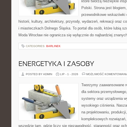
które tworzą niezwykle insp
Polski. Strona jest blogie
przewodnikowe wskazówki 
historii, kultury, architektury, przyrody, wydarzeń, rekreacji oraz
i miasteczkach Dolnego Śląska. To portal dla osób, które lubią s
Moda Wrocław nie ogranicza się wyłącznie do najbardziej znanyc
CATEGORIES:
BARLINEK
ENERGETYKA I ZASOBY
POSTED BY ADMIN
LIP - 1 - 2026
MOŻLIWOŚĆ KOMENTOWAN
Tworzymy zaawansowane ro
dla sektora przemysłowego,
systemy oraz urządzenia w
wysokiego ciśnienia. Nasza 
na projektowaniu, produkcji
kompleksowych rozwiązań, 
wszędzie tam, gdzie liczy się niezawodność, staranność oraz o