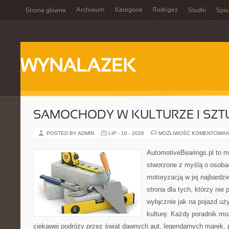
Archiwum
Kategorie
Rodrigez
Strona główna
Słodki
Spis
WYNALAZEK
SAMOCHODY W KULTURZE I SZT
POSTED BY ADMIN
LIP - 10 - 2026
MOŻLIWOŚĆ KOMENTOWAN
AutomotiveBearings.pl to 
stworzone z myślą o osobac
motoryzacją w jej najbardz
strona dla tych, którzy nie
wyłącznie jak na pojazd uż
kulturę. Każdy poradnik mo
ciekawej podróży przez świat dawnych aut, legendarnych marek, 