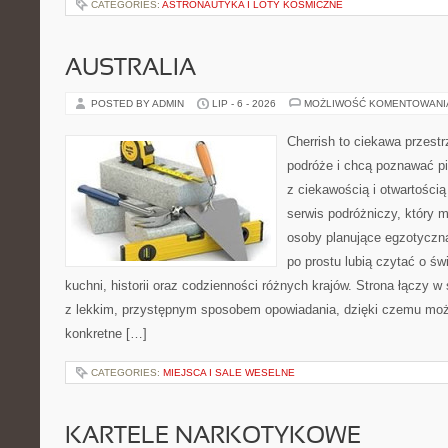
CATEGORIES:
ASTRONAUTYKA I LOTY KOSMICZNE
AUSTRALIA
POSTED BY ADMIN
LIP - 6 - 2026
MOŻLIWOŚĆ KOMENTOWAN
Cherrish to ciekawa przestr
podróże i chcą poznawać pi
z ciekawością i otwartości
serwis podróżniczy, który 
osoby planujące egzotyczną 
po prostu lubią czytać o świ
kuchni, historii oraz codzienności różnych krajów. Strona łączy 
z lekkim, przystępnym sposobem opowiadania, dzięki czemu moż
konkretne […]
CATEGORIES:
MIEJSCA I SALE WESELNE
KARTELE NARKOTYKOWE