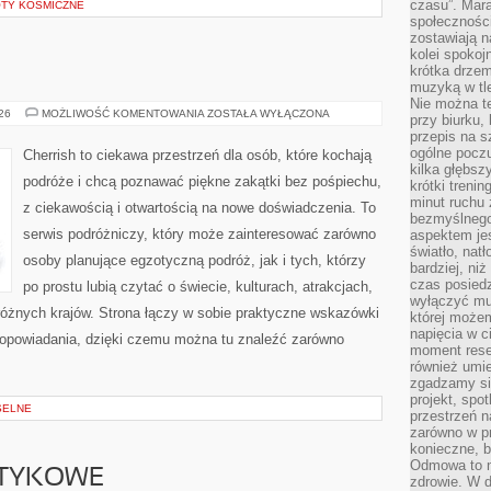
czasu”. Mara
OTY KOSMICZNE
społeczności
zostawiają 
kolei spokoj
krótka drzem
muzyką w tle
Nie można te
AUSTRALIA
026
MOŻLIWOŚĆ KOMENTOWANIA
ZOSTAŁA WYŁĄCZONA
przy biurku,
przepis na s
ogólne poczu
Cherrish to ciekawa przestrzeń dla osób, które kochają
kilka głębs
podróże i chcą poznawać piękne zakątki bez pośpiechu,
krótki treni
minut ruchu 
z ciekawością i otwartością na nowe doświadczenia. To
bezmyślnego
serwis podróżniczy, który może zainteresować zarówno
aspektem je
światło, nat
osoby planujące egzotyczną podróż, jak i tych, którzy
bardziej, ni
czas posiedz
po prostu lubią czytać o świecie, kulturach, atrakcjach,
wyłączyć mu
i różnych krajów. Strona łączy w sobie praktyczne wskazówki
której może
napięcia w ci
opowiadania, dzięki czemu można tu znaleźć zarówno
moment rese
również umie
zgadzamy si
projekt, spo
SELNE
przestrzeń n
zarówno w pr
konieczne, 
Odmowa to n
OTYKOWE
zdrowie. W 