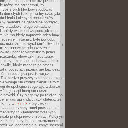
cem, na spacerze albo tuż przed snem.
ie mózg ma przestrzeń, by
 i coś z tych klocków zbudować.
elu dorosłych traktuje wolny czas jako
drobienia kolejnych obowiązków.
alny moment na generalne porządki,
awy urzędowe, długo odkładane
śli każdy weekend wygląda jak drugi
zm nie ma kiedy naprawdę odetchnąć.
ęczenie, irytacja z byle powodu,
poczucie, że „nie wyrabiam”. Świadomy
to zaplanowane odpuszczenie.
bować upchnąć wszystko w jeden
 rozdzielać obowiązki i zostawiać
na niczym niezagospodarowane bloki
 chwile, kiedy możesz po prostu
batą, poczytać, przejść się bez celu.
sób na początku jest to wręcz…
Tak bardzo przyzwyczaili się do biegu,
nie wydaje się czymś nienaturalnym.
ogi do spokojniejszego życia dobrze
wić się, skąd biorą się nasze
e nawyki. Czy sięgamy po telefon, bo
cemy coś sprawdzić, czy dlatego, że
klikamy w
ten link
który zwykle
s w dobrze znany tunel powiadomień,
komentarzy? Świadomość własnych
zwala je stopniowo zmieniać. Kolejnym
tuki odpoczynku jest rozróżnienie
awdziwą regeneracją a „zapychaczami