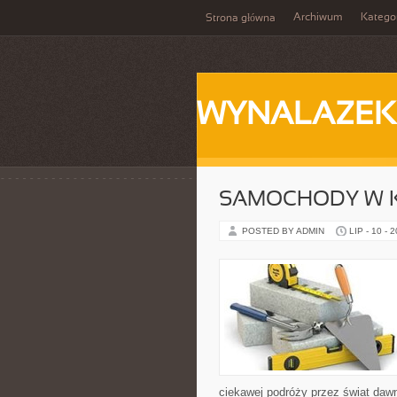
Archiwum
Katego
Strona główna
WYNALAZEK
SAMOCHODY W K
POSTED BY ADMIN
LIP - 10 - 
ciekawej podróży przez świat daw