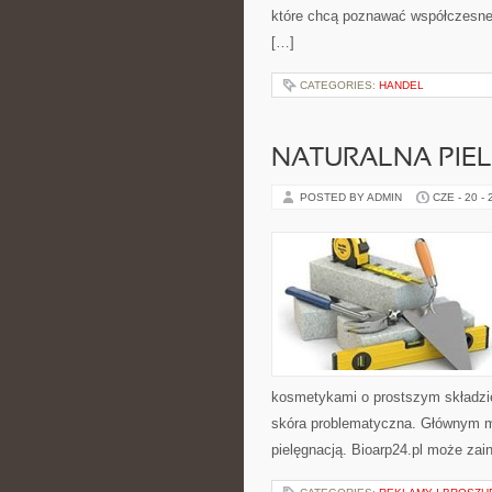
które chcą poznawać współczesne 
[…]
CATEGORIES:
HANDEL
NATURALNA PIE
POSTED BY ADMIN
CZE - 20 -
kosmetykami o prostszym składzi
skóra problematyczna. Głównym mo
pielęgnacją. Bioarp24.pl może zai