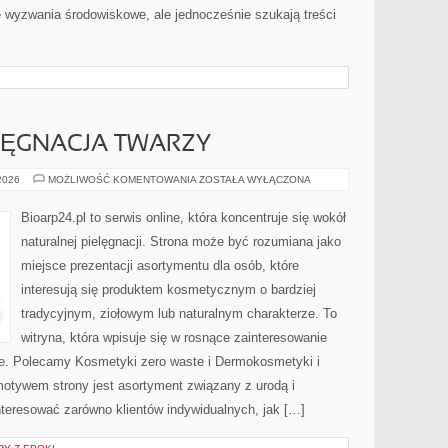
wyzwania środowiskowe, ale jednocześnie szukają treści
LĘGNACJA TWARZY
NATURALNA
 2026
MOŻLIWOŚĆ KOMENTOWANIA
ZOSTAŁA WYŁĄCZONA
PIELĘGNACJA
TWARZY
Bioarp24.pl to serwis online, która koncentruje się wokół
naturalnej pielęgnacji. Strona może być rozumiana jako
miejsce prezentacji asortymentu dla osób, które
interesują się produktem kosmetycznym o bardziej
tradycyjnym, ziołowym lub naturalnym charakterze. To
witryna, która wpisuje się w rosnące zainteresowanie
e. Polecamy Kosmetyki zero waste i Dermokosmetyki i
tywem strony jest asortyment związany z urodą i
nteresować zarówno klientów indywidualnych, jak […]