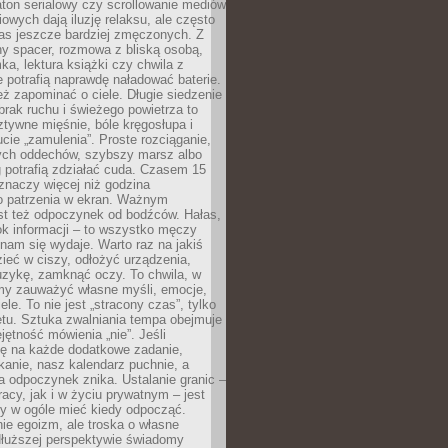
ton serialowy czy scrollowanie mediów
owych dają iluzję relaksu, ale często
nas jeszcze bardziej zmęczonych. Z
ny spacer, rozmowa z bliską osobą,
ka, lektura książki czy chwila z
 potrafią naprawdę naładować baterie.
ż zapominać o ciele. Długie siedzenie
 brak ruchu i świeżego powietrza to
ztywne mięśnie, bóle kręgosłupa i
cie „zamulenia”. Proste rozciąganie,
zych oddechów, szybszy marsz albo
ng potrafią zdziałać cuda. Czasem 15
znaczy więcej niż godzina
 patrzenia w ekran. Ważnym
st też odpoczynek od bodźców. Hałas,
łok informacji – to wszystko męczy
ż nam się wydaje. Warto raz na jakiś
ieć w ciszy, odłożyć urządzenia,
zykę, zamknąć oczy. To chwila, w
my zauważyć własne myśli, emocje,
ele. To nie jest „stracony czas”, tylko
tu. Sztuka zwalniania tempa obejmuje
jętność mówienia „nie”. Jeśli
ę na każde dodatkowe zadanie,
tkanie, nasz kalendarz puchnie, a
a odpoczynek znika. Ustalanie granic –
acy, jak i w życiu prywatnym – jest
by w ogóle mieć kiedy odpocząć.
ie egoizm, ale troska o własne
dłuższej perspektywie świadomy