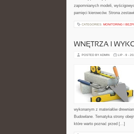
zapomnianych modeli, wyścigowych
pamięci kierowców. Strona zestaw
CATEGORIES:
MONITORING I BEZ
WNĘTRZA I WYK
POSTED BY ADMIN
LIP - 9 - 2
wykonanym z materiałów drewnian
Budowlane. Tematyka strony obejm
które warto poznać przed […]