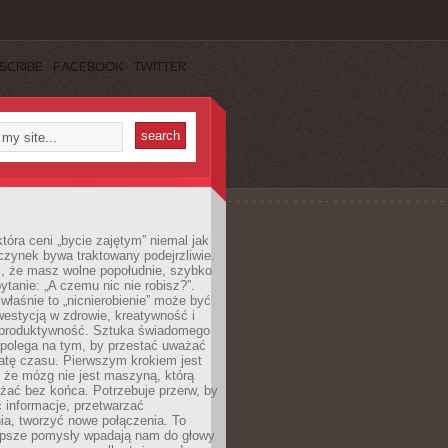
SCRIBE
FACEBOOK
TWITTER
która ceni „bycie zajętym” niemal jak
zynek bywa traktowany podejrzliwie.
z, że masz wolne popołudnie, szybko
pytanie: „A czemu nic nie robisz?”.
łaśnie to „nicnierobienie” może być
westycją w zdrowie, kreatywność i
 produktywność. Sztuka świadomego
polega na tym, by przestać uważać
atę czasu. Pierwszym krokiem jest
 że mózg nie jest maszyną, którą
żać bez końca. Potrzebuje przerw, by
 informacje, przetwarzać
ia, tworzyć nowe połączenia. To
lepsze pomysły wpadają nam do głowy