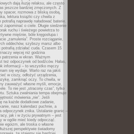
owych dają iluzję relaksu, ale często
nas jeszcze bardziej zmęczonych. Z
ny spacer, rozmowa z bliską osobą,
ka, lektura książki czy chwila z
 potrafią naprawdę naładować baterie.
ż zapominać o ciele. Długie siedzenie
 brak ruchu i świeżego powietrza to
ztywne mięśnie, bóle kręgosłupa i
cie „zamulenia”. Proste rozciąganie,
zych oddechów, szybszy marsz albo
ng potrafią zdziałać cuda. Czasem 15
znaczy więcej niż godzina
 patrzenia w ekran. Ważnym
st też odpoczynek od bodźców. Hałas,
łok informacji – to wszystko męczy
ż nam się wydaje. Warto raz na jakiś
ieć w ciszy, odłożyć urządzenia,
zykę, zamknąć oczy. To chwila, w
my zauważyć własne myśli, emocje,
ele. To nie jest „stracony czas”, tylko
tu. Sztuka zwalniania tempa obejmuje
jętność mówienia „nie”. Jeśli
ę na każde dodatkowe zadanie,
tkanie, nasz kalendarz puchnie, a
a odpoczynek znika. Ustalanie granic –
acy, jak i w życiu prywatnym – jest
by w ogóle mieć kiedy odpocząć.
ie egoizm, ale troska o własne
dłuższej perspektywie świadomy
prawia, że stajemy się bardziej