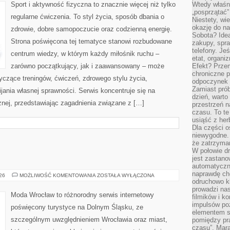
Sport i aktywność fizyczna to znacznie więcej niż tylko
Wtedy właśn
„posprzątać”
regularne ćwiczenia. To styl życia, sposób dbania o
Niestety, wi
okazję do na
zdrowie, dobre samopoczucie oraz codzienną energię.
Sobota? Ide
Strona poświęcona tej tematyce stanowi rozbudowane
zakupy, spr
telefony. Je
centrum wiedzy, w którym każdy miłośnik ruchu –
etat, organi
zarówno początkujący, jak i zaawansowany – może
Efekt? Przem
chroniczne 
yczące treningów, ćwiczeń, zdrowego stylu życia,
odpoczynek 
Zamiast pró
ania własnej sprawności. Serwis koncentruje się na
dzień, warto
znej, przedstawiając zagadnienia związane z […]
przestrzeń 
czasu. To te
usiąść z her
Dla części o
niewygodne. 
że zatrzyma
W połowie dr
jest zastano
automatyczn
naprawdę ch
WROCŁAW
026
MOŻLIWOŚĆ KOMENTOWANIA
ZOSTAŁA WYŁĄCZONA
odruchowo 
prowadzi na
Moda Wrocław to różnorodny serwis internetowy
filmików i 
impulsów po
poświęcony turystyce na Dolnym Śląsku, ze
elementem sz
szczególnym uwzględnieniem Wrocławia oraz miast,
pomiędzy pr
czasu”. Mara