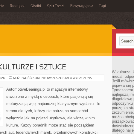
rie
Rodrigez
Powytagujesz
Tagi
Słodki
Spis Treści
SUB
ULTURZE I SZTUCE
W kulturze, 
medal, odpoc
SAMOCHODY
2026
MOŻLIWOŚĆ KOMENTOWANIA
ZOSTAŁA WYŁĄCZONA
Jeśli mówis
W
KULTURZE
pojawia się 
I
AutomotiveBearings.pl to magazyn internetowy
Tymczasem w
SZTUCE
najlepszą in
stworzone z myślą o osobach, które pasjonują się
długofalową
odpoczynku 
motoryzacją w jej najbardziej klasycznym wydaniu. To
pauzę za str
strona dla tych, którzy nie patrzą na samochód
zrozumienie,
można obcią
wyłącznie jak na pojazd użytkowy, ale widzą w nim
porządkować
kulturę. Każdy poradnik może stać się początkiem
doświadczen
dlatego naj
nych aut, legendarnych marek, przełomowych konstrukcji,