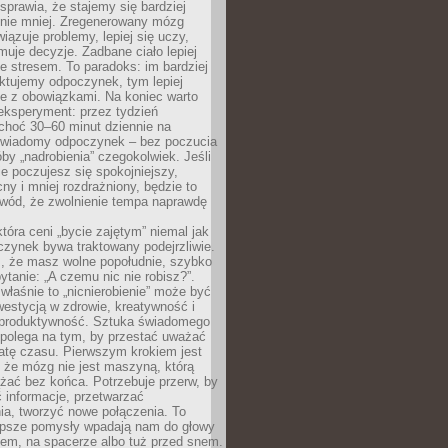
prawia, że stajemy się bardziej
 nie mniej. Zregenerowany mózg
wiązuje problemy, lepiej się uczy,
jmuje decyzje. Zadbane ciało lepiej
ze stresem. To paradoks: im bardziej
ktujemy odpoczynek, tym lepiej
ie z obowiązkami. Na koniec warto
eksperyment: przez tydzień
choć 30–60 minut dziennie na
świadomy odpoczynek – bez poczucia
óby „nadrobienia” czegokolwiek. Jeśli
e poczujesz się spokojniejszy,
cny i mniej rozdrażniony, będzie to
owód, że zwolnienie tempa naprawdę
która ceni „bycie zajętym” niemal jak
zynek bywa traktowany podejrzliwie.
z, że masz wolne popołudnie, szybko
pytanie: „A czemu nic nie robisz?”.
łaśnie to „nicnierobienie” może być
westycją w zdrowie, kreatywność i
 produktywność. Sztuka świadomego
polega na tym, by przestać uważać
atę czasu. Pierwszym krokiem jest
 że mózg nie jest maszyną, którą
żać bez końca. Potrzebuje przerw, by
 informacje, przetwarzać
ia, tworzyć nowe połączenia. To
lepsze pomysły wpadają nam do głowy
cem, na spacerze albo tuż przed snem.