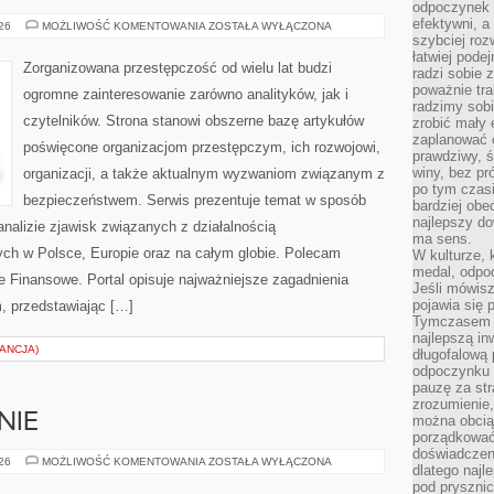
odpoczynek s
efektywni, a
KARTELE
026
MOŻLIWOŚĆ KOMENTOWANIA
ZOSTAŁA WYŁĄCZONA
NARKOTYKOWE
szybciej roz
łatwiej pode
Zorganizowana przestępczość od wielu lat budzi
radzi sobie 
poważnie tra
ogromne zainteresowanie zarówno analityków, jak i
radzimy sob
czytelników. Strona stanowi obszerne bazę artykułów
zrobić mały 
zaplanować 
poświęcone organizacjom przestępczym, ich rozwojowi,
prawdziwy, 
winy, bez pr
organizacji, a także aktualnym wyzwaniom związanym z
po tym czasi
bezpieczeństwem. Serwis prezentuje temat w sposób
bardziej obe
najlepszy d
analizie zjawisk związanych z działalnością
ma sens.
ch w Polsce, Europie oraz na całym globie. Polecam
W kulturze, 
medal, odpoc
 Finansowe. Portal opisuje najważniejsze zagadnienia
Jeśli mówis
pojawia się 
, przedstawiając […]
Tymczasem w
najlepszą in
ANCJA)
długofalową
odpoczynku 
pauzę za str
zrozumienie,
NIE
można obcią
porządkować
doświadczen
DIETA
026
MOŻLIWOŚĆ KOMENTOWANIA
ZOSTAŁA WYŁĄCZONA
dlatego naj
I
ODŻYWIANIE
pod pryszni