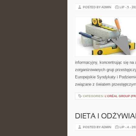
POSTED BY ADMIN
LIP - 5 - 2
informacyjny, koncentrując się na 
zorganizowanych grup przestępczy
Europejskie Syndykaty i Podziemie
związane z światem przestępczym
CATEGORIES:
L'ORÉAL GROUP (FR
DIETA I ODŻYWIA
POSTED BY ADMIN
LIP - 4 - 2