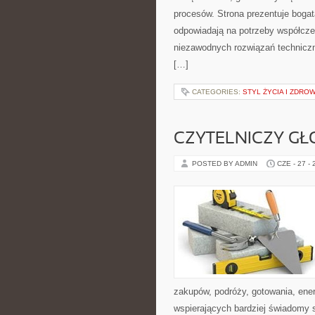
procesów. Strona prezentuje bogatą
odpowiadają na potrzeby współcze
niezawodnych rozwiązań technicz
[…]
CATEGORIES:
STYL ŻYCIA I ZDROW
CZYTELNICZY GŁ
POSTED BY ADMIN
CZE - 27 -
zakupów, podróży, gotowania, ener
wspierających bardziej świadomy s