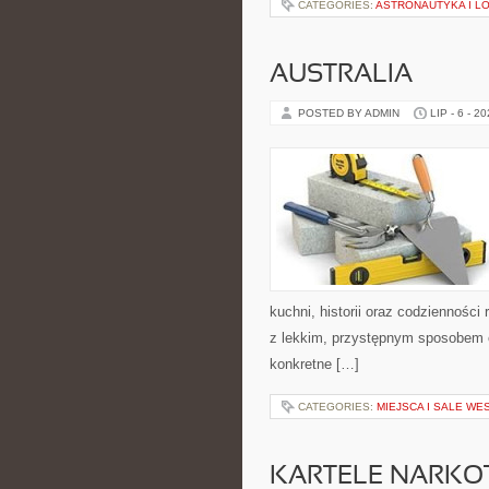
CATEGORIES:
ASTRONAUTYKA I L
AUSTRALIA
POSTED BY ADMIN
LIP - 6 - 2
kuchni, historii oraz codziennośc
z lekkim, przystępnym sposobem 
konkretne […]
CATEGORIES:
MIEJSCA I SALE WE
KARTELE NARK