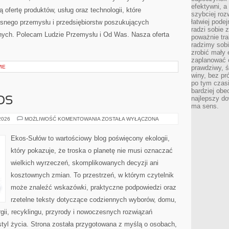
efektywni, a
 ofertę produktów, usług oraz technologii, które
szybciej roz
łatwiej pode
snego przemysłu i przedsiębiorstw poszukujących
radzi sobie 
nych. Polecam Ludzie Przemysłu i Od Was. Nasza oferta
poważnie tra
radzimy sob
zrobić mały 
zaplanować 
IE
prawdziwy, 
winy, bez pr
po tym czasi
bardziej obe
najlepszy d
OS
ma sens.
CZYTELNICZY
 2026
MOŻLIWOŚĆ KOMENTOWANIA
ZOSTAŁA WYŁĄCZONA
GŁOS
Ekos-Sułów to wartościowy blog poświęcony ekologii,
który pokazuje, że troska o planetę nie musi oznaczać
wielkich wyrzeczeń, skomplikowanych decyzji ani
kosztownych zmian. To przestrzeń, w którym czytelnik
może znaleźć wskazówki, praktyczne podpowiedzi oraz
rzetelne teksty dotyczące codziennych wyborów, domu,
gii, recyklingu, przyrody i nowoczesnych rozwiązań
tyl życia. Strona została przygotowana z myślą o osobach,