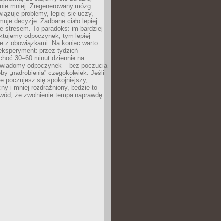
 nie mniej. Zregenerowany mózg
wiązuje problemy, lepiej się uczy,
jmuje decyzje. Zadbane ciało lepiej
ze stresem. To paradoks: im bardziej
ktujemy odpoczynek, tym lepiej
ie z obowiązkami. Na koniec warto
eksperyment: przez tydzień
choć 30–60 minut dziennie na
świadomy odpoczynek – bez poczucia
óby „nadrobienia” czegokolwiek. Jeśli
e poczujesz się spokojniejszy,
cny i mniej rozdrażniony, będzie to
owód, że zwolnienie tempa naprawdę