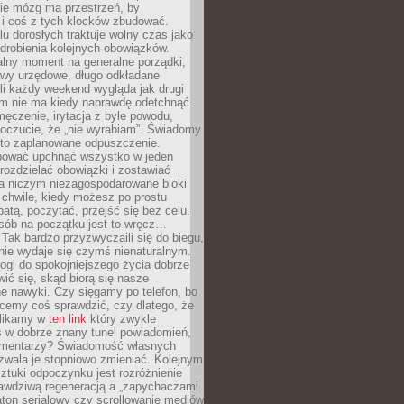
ie mózg ma przestrzeń, by
 i coś z tych klocków zbudować.
elu dorosłych traktuje wolny czas jako
drobienia kolejnych obowiązków.
alny moment na generalne porządki,
awy urzędowe, długo odkładane
śli każdy weekend wygląda jak drugi
zm nie ma kiedy naprawdę odetchnąć.
ęczenie, irytacja z byle powodu,
poczucie, że „nie wyrabiam”. Świadomy
to zaplanowane odpuszczenie.
bować upchnąć wszystko w jeden
 rozdzielać obowiązki i zostawiać
na niczym niezagospodarowane bloki
 chwile, kiedy możesz po prostu
batą, poczytać, przejść się bez celu.
sób na początku jest to wręcz…
Tak bardzo przyzwyczaili się do biegu,
nie wydaje się czymś nienaturalnym.
ogi do spokojniejszego życia dobrze
wić się, skąd biorą się nasze
e nawyki. Czy sięgamy po telefon, bo
cemy coś sprawdzić, czy dlatego, że
klikamy w
ten link
który zwykle
s w dobrze znany tunel powiadomień,
komentarzy? Świadomość własnych
zwala je stopniowo zmieniać. Kolejnym
tuki odpoczynku jest rozróżnienie
awdziwą regeneracją a „zapychaczami
ton serialowy czy scrollowanie mediów