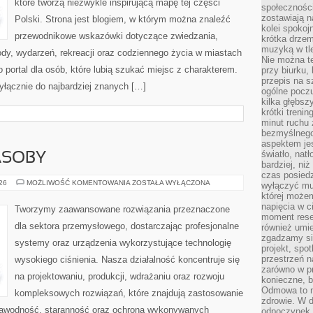
które tworzą niezwykle inspirującą mapę tej części
społeczności
zostawiają 
Polski. Strona jest blogiem, w którym można znaleźć
kolei spokoj
przewodnikowe wskazówki dotyczące zwiedzania,
krótka drzem
muzyką w tle
zyrody, wydarzeń, rekreacji oraz codziennego życia w miastach
Nie można te
 portal dla osób, które lubią szukać miejsc z charakterem.
przy biurku,
przepis na s
yłącznie do najbardziej znanych […]
ogólne poczu
kilka głębs
krótki treni
minut ruchu 
bezmyślnego
aspektem je
światło, nat
ASOBY
bardziej, ni
czas posiedz
ENERGETYKA
026
MOŻLIWOŚĆ KOMENTOWANIA
ZOSTAŁA WYŁĄCZONA
wyłączyć mu
I
której może
ZASOBY
napięcia w ci
Tworzymy zaawansowane rozwiązania przeznaczone
moment rese
dla sektora przemysłowego, dostarczając profesjonalne
również umie
zgadzamy si
systemy oraz urządzenia wykorzystujące technologię
projekt, spo
przestrzeń n
wysokiego ciśnienia. Nasza działalność koncentruje się
zarówno w pr
na projektowaniu, produkcji, wdrażaniu oraz rozwoju
konieczne, 
Odmowa to n
kompleksowych rozwiązań, które znajdują zastosowanie
zdrowie. W 
ezawodność, staranność oraz ochrona wykonywanych
odpoczynek s