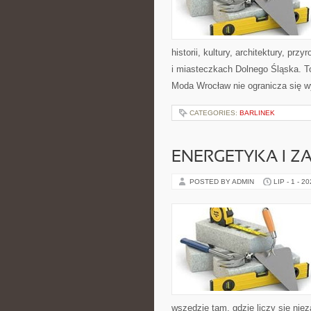
historii, kultury, architektury, pr
i miasteczkach Dolnego Śląska. To
Moda Wrocław nie ogranicza się w
CATEGORIES:
BARLINEK
ENERGETYKA I Z
POSTED BY ADMIN
LIP - 1 - 2
wszędzie tam, gdzie liczy się ni