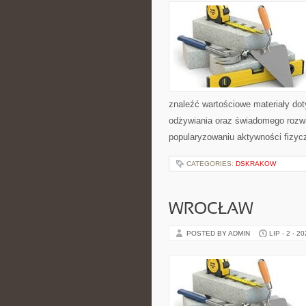
znaleźć wartościowe materiały dot
odżywiania oraz świadomego rozwij
popularyzowaniu aktywności fizyc
CATEGORIES:
DSKRAKOW
WROCŁAW
POSTED BY ADMIN
LIP - 2 - 2