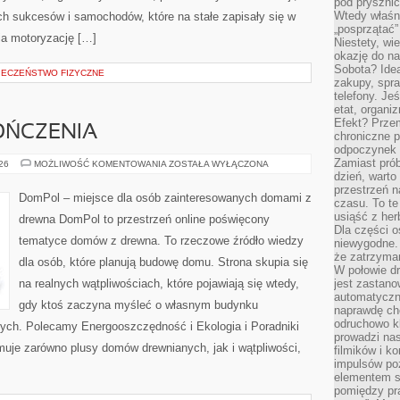
pod pryszni
Wtedy właśn
 sukcesów i samochodów, które na stałe zapisały się w
„posprzątać”
ia motoryzację […]
Niestety, wi
okazję do na
Sobota? Ide
PIECZEŃSTWO FIZYCZNE
zakupy, spr
telefony. Je
etat, organi
Efekt? Przem
OŃCZENIA
chroniczne 
odpoczynek 
Zamiast pró
WNĘTRZA
026
MOŻLIWOŚĆ KOMENTOWANIA
ZOSTAŁA WYŁĄCZONA
I
dzień, warto
WYKOŃCZENIA
przestrzeń 
DomPol – miejsce dla osób zainteresowanych domami z
czasu. To te
usiąść z her
drewna DomPol to przestrzeń online poświęcony
Dla części o
tematyce domów z drewna. To rzeczowe źródło wiedzy
niewygodne. 
że zatrzyma
dla osób, które planują budowę domu. Strona skupia się
W połowie dr
na realnych wątpliwościach, które pojawiają się wtedy,
jest zastano
automatyczn
gdy ktoś zaczyna myśleć o własnym budynku
naprawdę ch
odruchowo 
ych. Polecamy Energooszczędność i Ekologia i Poradniki
prowadzi na
uje zarówno plusy domów drewnianych, jak i wątpliwości,
filmików i 
impulsów po
elementem sz
pomiędzy pr