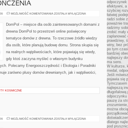
odpoczynek s
OŃCZENIA
efektywni, a
szybciej roz
WNĘTRZA
026
MOŻLIWOŚĆ KOMENTOWANIA
ZOSTAŁA WYŁĄCZONA
łatwiej pode
I
radzi sobie 
WYKOŃCZENIA
poważnie tra
DomPol – miejsce dla osób zainteresowanych domami z
radzimy sob
drewna DomPol to przestrzeń online poświęcony
zrobić mały 
zaplanować 
tematyce domów z drewna. To rzeczowe źródło wiedzy
prawdziwy, 
winy, bez pr
dla osób, które planują budowę domu. Strona skupia się
po tym czasi
na realnych wątpliwościach, które pojawiają się wtedy,
bardziej obe
najlepszy d
gdy ktoś zaczyna myśleć o własnym budynku
ma sens.
ych. Polecamy Energooszczędność i Ekologia i Poradniki
W kulturze, 
medal, odpoc
uje zarówno plusy domów drewnianych, jak i wątpliwości,
Jeśli mówis
pojawia się 
Tymczasem w
najlepszą in
OTY KOSMICZNE
długofalową
odpoczynku 
pauzę za str
zrozumienie,
można obcią
porządkować
doświadczen
AUSTRALIA
026
MOŻLIWOŚĆ KOMENTOWANIA
ZOSTAŁA WYŁĄCZONA
dlatego naj
pod pryszni