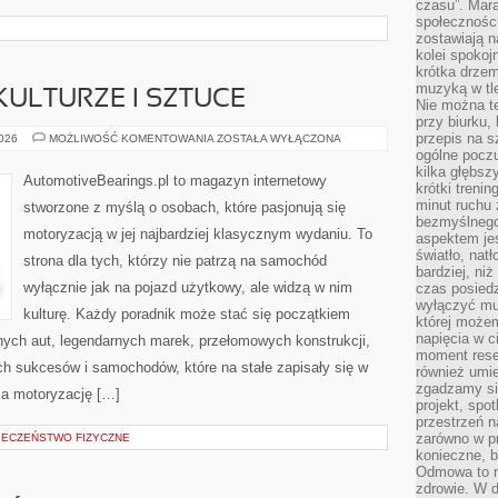
czasu”. Mara
społeczności
zostawiają 
kolei spokoj
krótka drzem
muzyką w tle
ULTURZE I SZTUCE
Nie można te
przy biurku,
przepis na s
SAMOCHODY
2026
MOŻLIWOŚĆ KOMENTOWANIA
ZOSTAŁA WYŁĄCZONA
W
ogólne poczu
KULTURZE
kilka głębs
I
AutomotiveBearings.pl to magazyn internetowy
SZTUCE
krótki treni
minut ruchu 
stworzone z myślą o osobach, które pasjonują się
bezmyślnego
motoryzacją w jej najbardziej klasycznym wydaniu. To
aspektem je
światło, nat
strona dla tych, którzy nie patrzą na samochód
bardziej, ni
wyłącznie jak na pojazd użytkowy, ale widzą w nim
czas posiedz
wyłączyć mu
kulturę. Każdy poradnik może stać się początkiem
której może
napięcia w ci
nych aut, legendarnych marek, przełomowych konstrukcji,
moment rese
 sukcesów i samochodów, które na stałe zapisały się w
również umie
zgadzamy si
ia motoryzację […]
projekt, spo
przestrzeń n
zarówno w pr
PIECZEŃSTWO FIZYCZNE
konieczne, 
Odmowa to n
zdrowie. W 