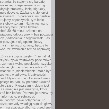
prawia, że stajemy się bardziej
 nie mniej. Zregenerowany mózg
wiązuje problemy, lepiej się uczy,
jmuje decyzje. Zadbane ciało lepiej
ze stresem. To paradoks: im bardziej
ktujemy odpoczynek, tym lepiej
ie z obowiązkami. Na koniec warto
eksperyment: przez tydzień
choć 30–60 minut dziennie na
świadomy odpoczynek – bez poczucia
óby „nadrobienia” czegokolwiek. Jeśli
e poczujesz się spokojniejszy,
cny i mniej rozdrażniony, będzie to
owód, że zwolnienie tempa naprawdę
która ceni „bycie zajętym” niemal jak
zynek bywa traktowany podejrzliwie.
z, że masz wolne popołudnie, szybko
pytanie: „A czemu nic nie robisz?”.
łaśnie to „nicnierobienie” może być
westycją w zdrowie, kreatywność i
 produktywność. Sztuka świadomego
polega na tym, by przestać uważać
atę czasu. Pierwszym krokiem jest
 że mózg nie jest maszyną, którą
żać bez końca. Potrzebuje przerw, by
 informacje, przetwarzać
ia, tworzyć nowe połączenia. To
lepsze pomysły wpadają nam do głowy
cem, na spacerze albo tuż przed snem.