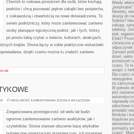
Cherrish to ciekawa przestrzeń dla osób, które kochają
Wtedy właśn
„posprzątać”
podróże i chcą poznawać piękne zakątki bez pośpiechu,
Niestety, wi
z ciekawością i otwartością na nowe doświadczenia. To
okazję do na
Sobota? Ide
serwis podróżniczy, który może zainteresować zarówno
zakupy, spr
telefony. Je
osoby planujące egzotyczną podróż, jak i tych, którzy
etat, organi
po prostu lubią czytać o świecie, kulturach, atrakcjach,
Efekt? Przem
chroniczne 
i różnych krajów. Strona łączy w sobie praktyczne wskazówki
odpoczynek 
opowiadania, dzięki czemu można tu znaleźć zarówno
Zamiast pró
dzień, warto
przestrzeń 
czasu. To te
usiąść z her
SELNE
Dla części o
niewygodne. 
że zatrzyma
W połowie dr
OTYKOWE
jest zastano
automatyczn
KARTELE
026
MOŻLIWOŚĆ KOMENTOWANIA
ZOSTAŁA WYŁĄCZONA
naprawdę ch
NARKOTYKOWE
odruchowo 
prowadzi na
Zorganizowana przestępczość od wielu lat budzi
filmików i 
ogromne zainteresowanie zarówno analityków, jak i
impulsów po
elementem sz
czytelników. Strona stanowi obszerne bazę artykułów
pomiędzy pr
czasu”. Mara
poświęcone organizacjom przestępczym, ich rozwojowi,