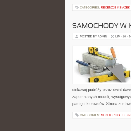
CATEGORIES:
RECENZJE KSIĄŻEK
SAMOCHODY W K
POSTED BY ADMIN
LIP - 10 - 
ciekawej podróży przez świat daw
zapomnianych modeli, wyścigowych
pamięci kierowców. Strona zestaw
CATEGORIES:
MONITORING I BEZ