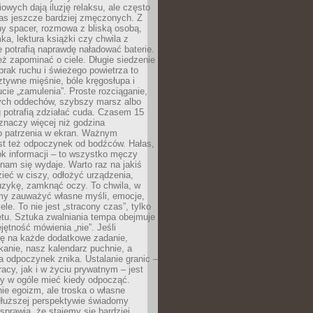
owych dają iluzję relaksu, ale często
nas jeszcze bardziej zmęczonych. Z
ny spacer, rozmowa z bliską osobą,
ka, lektura książki czy chwila z
 potrafią naprawdę naładować baterie.
ż zapominać o ciele. Długie siedzenie
 brak ruchu i świeżego powietrza to
ztywne mięśnie, bóle kręgosłupa i
cie „zamulenia”. Proste rozciąganie,
zych oddechów, szybszy marsz albo
ng potrafią zdziałać cuda. Czasem 15
znaczy więcej niż godzina
 patrzenia w ekran. Ważnym
st też odpoczynek od bodźców. Hałas,
łok informacji – to wszystko męczy
ż nam się wydaje. Warto raz na jakiś
ieć w ciszy, odłożyć urządzenia,
zykę, zamknąć oczy. To chwila, w
my zauważyć własne myśli, emocje,
ele. To nie jest „stracony czas”, tylko
tu. Sztuka zwalniania tempa obejmuje
jętność mówienia „nie”. Jeśli
ę na każde dodatkowe zadanie,
tkanie, nasz kalendarz puchnie, a
a odpoczynek znika. Ustalanie granic –
acy, jak i w życiu prywatnym – jest
by w ogóle mieć kiedy odpocząć.
ie egoizm, ale troska o własne
dłuższej perspektywie świadomy
prawia, że stajemy się bardziej