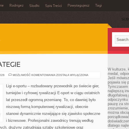
rie
Rodrigez
Powytagujesz
Tagi
Słodki
Spis Treści
SUB
ATEGIE
W kulturze, 
medal, odpoc
PORADNIKI
2026
MOŻLIWOŚĆ KOMENTOWANIA
ZOSTAŁA WYŁĄCZONA
Jeśli mówis
I
STRATEGIE
pojawia się 
Ligi e-sportu – rozbudowany przewodnik po świecie gier,
Tymczasem w
najlepszą in
turniejów i cyfrowej rywalizacji E-sport w ciągu ostatnich
długofalową
odpoczynku 
lat przeszedł ogromną przemianę. To, co dawniej było
pauzę za str
niszową formą komputerowej rywalizacji, obecnie
zrozumienie,
można obcią
stanowi dynamicznie rozwijające się zjawisko społeczne
porządkować
i biznesowe. Profesjonalni zawodnicy trenują według
doświadczen
dlatego naj
ych, drużyny zatrudniają sztaby szkoleniowe oraz