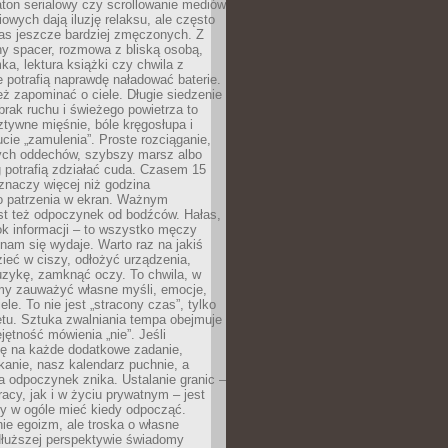
ton serialowy czy scrollowanie mediów
owych dają iluzję relaksu, ale często
nas jeszcze bardziej zmęczonych. Z
ny spacer, rozmowa z bliską osobą,
ka, lektura książki czy chwila z
 potrafią naprawdę naładować baterie.
ż zapominać o ciele. Długie siedzenie
 brak ruchu i świeżego powietrza to
ztywne mięśnie, bóle kręgosłupa i
cie „zamulenia”. Proste rozciąganie,
zych oddechów, szybszy marsz albo
ng potrafią zdziałać cuda. Czasem 15
znaczy więcej niż godzina
 patrzenia w ekran. Ważnym
st też odpoczynek od bodźców. Hałas,
łok informacji – to wszystko męczy
ż nam się wydaje. Warto raz na jakiś
ieć w ciszy, odłożyć urządzenia,
zykę, zamknąć oczy. To chwila, w
my zauważyć własne myśli, emocje,
ele. To nie jest „stracony czas”, tylko
tu. Sztuka zwalniania tempa obejmuje
jętność mówienia „nie”. Jeśli
ę na każde dodatkowe zadanie,
tkanie, nasz kalendarz puchnie, a
a odpoczynek znika. Ustalanie granic –
acy, jak i w życiu prywatnym – jest
by w ogóle mieć kiedy odpocząć.
ie egoizm, ale troska o własne
dłuższej perspektywie świadomy