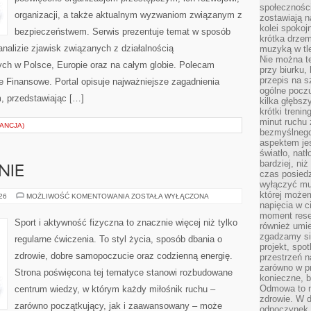
społeczności
organizacji, a także aktualnym wyzwaniom związanym z
zostawiają 
kolei spokoj
bezpieczeństwem. Serwis prezentuje temat w sposób
krótka drzem
analizie zjawisk związanych z działalnością
muzyką w tle
Nie można te
ch w Polsce, Europie oraz na całym globie. Polecam
przy biurku,
przepis na s
 Finansowe. Portal opisuje najważniejsze zagadnienia
ogólne poczu
, przedstawiając […]
kilka głębs
krótki treni
minut ruchu 
ANCJA)
bezmyślnego
aspektem je
światło, nat
bardziej, ni
NIE
czas posiedz
wyłączyć mu
której może
DIETA
026
MOŻLIWOŚĆ KOMENTOWANIA
ZOSTAŁA WYŁĄCZONA
I
napięcia w ci
ODŻYWIANIE
moment rese
Sport i aktywność fizyczna to znacznie więcej niż tylko
również umie
zgadzamy si
regularne ćwiczenia. To styl życia, sposób dbania o
projekt, spo
zdrowie, dobre samopoczucie oraz codzienną energię.
przestrzeń n
zarówno w pr
Strona poświęcona tej tematyce stanowi rozbudowane
konieczne, 
Odmowa to n
centrum wiedzy, w którym każdy miłośnik ruchu –
zdrowie. W 
zarówno początkujący, jak i zaawansowany – może
odpoczynek s