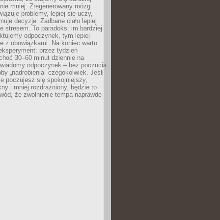
 nie mniej. Zregenerowany mózg
wiązuje problemy, lepiej się uczy,
jmuje decyzje. Zadbane ciało lepiej
ze stresem. To paradoks: im bardziej
ktujemy odpoczynek, tym lepiej
ie z obowiązkami. Na koniec warto
eksperyment: przez tydzień
choć 30–60 minut dziennie na
świadomy odpoczynek – bez poczucia
óby „nadrobienia” czegokolwiek. Jeśli
e poczujesz się spokojniejszy,
cny i mniej rozdrażniony, będzie to
owód, że zwolnienie tempa naprawdę