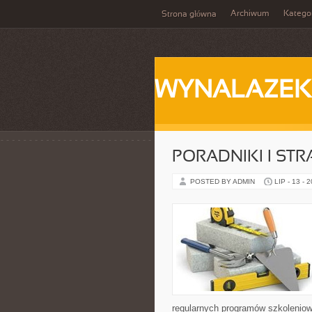
Archiwum
Katego
Strona główna
WYNALAZEK
PORADNIKI I STR
POSTED BY ADMIN
LIP - 13 - 
regularnych programów szkoleniow