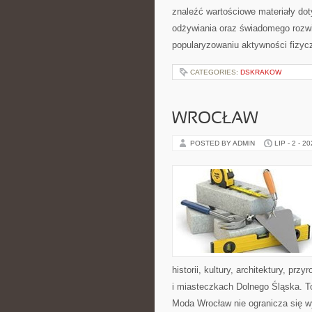
znaleźć wartościowe materiały dot
odżywiania oraz świadomego rozwij
popularyzowaniu aktywności fizyc
CATEGORIES:
DSKRAKOW
WROCŁAW
POSTED BY ADMIN
LIP - 2 - 2
historii, kultury, architektury, pr
i miasteczkach Dolnego Śląska. To
Moda Wrocław nie ogranicza się w