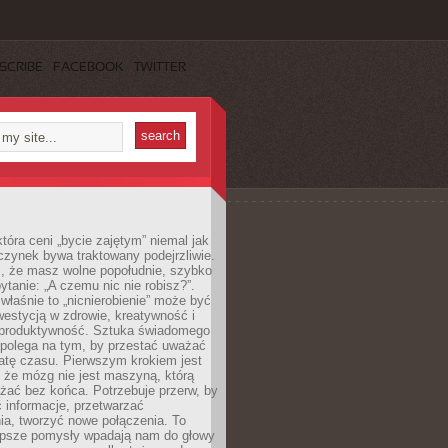
SCRIBE
FACEBOOK
TWITTER
która ceni „bycie zajętym” niemal jak
zynek bywa traktowany podejrzliwie.
z, że masz wolne popołudnie, szybko
pytanie: „A czemu nic nie robisz?”.
łaśnie to „nicnierobienie” może być
westycją w zdrowie, kreatywność i
 produktywność. Sztuka świadomego
polega na tym, by przestać uważać
atę czasu. Pierwszym krokiem jest
 że mózg nie jest maszyną, którą
żać bez końca. Potrzebuje przerw, by
 informacje, przetwarzać
ia, tworzyć nowe połączenia. To
lepsze pomysły wpadają nam do głowy