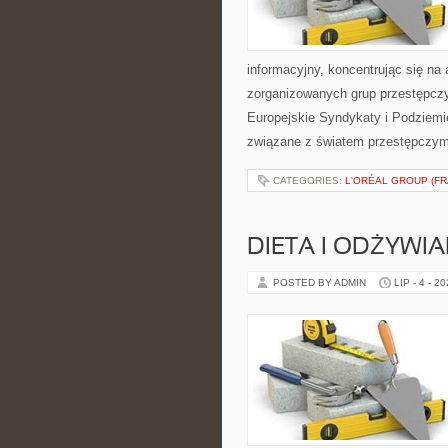
informacyjny, koncentrując się na 
zorganizowanych grup przestępczy
Europejskie Syndykaty i Podziemie
związane z światem przestępczym
CATEGORIES:
L'ORÉAL GROUP (FR
DIETA I ODŻYWIA
POSTED BY ADMIN
LIP - 4 - 2