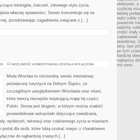
efektywni, a
yczące treningów, ćwiczeń, zdrowego stylu życia,
szybciej roz
ania własnej sprawności. Serwis koncentruje się na
łatwiej pode
radzi sobie 
znej, przedstawiając zagadnienia związane z […]
poważnie tra
radzimy sob
zrobić mały 
zaplanować 
prawdziwy, 
winy, bez pr
po tym czasi
bardziej obe
najlepszy d
WROCŁAW
026
MOŻLIWOŚĆ KOMENTOWANIA
ZOSTAŁA WYŁĄCZONA
ma sens.
Moda Wrocław to różnorodny serwis internetowy
poświęcony turystyce na Dolnym Śląsku, ze
szczególnym uwzględnieniem Wrocławia oraz miast,
które tworzą niezwykle inspirującą mapę tej części
Polski. Strona jest blogiem, w którym można znaleźć
przewodnikowe wskazówki dotyczące zwiedzania,
zyrody, wydarzeń, rekreacji oraz codziennego życia w miastach
 portal dla osób, które lubią szukać miejsc z charakterem.
yłącznie do najbardziej znanych […]