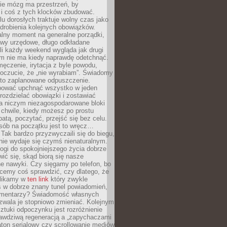
ie mózg ma przestrzeń, by
 i coś z tych klocków zbudować.
elu dorosłych traktuje wolny czas jako
drobienia kolejnych obowiązków.
alny moment na generalne porządki,
awy urzędowe, długo odkładane
śli każdy weekend wygląda jak drugi
zm nie ma kiedy naprawdę odetchnąć.
ęczenie, irytacja z byle powodu,
poczucie, że „nie wyrabiam”. Świadomy
to zaplanowane odpuszczenie.
bować upchnąć wszystko w jeden
 rozdzielać obowiązki i zostawiać
na niczym niezagospodarowane bloki
 chwile, kiedy możesz po prostu
batą, poczytać, przejść się bez celu.
sób na początku jest to wręcz…
Tak bardzo przyzwyczaili się do biegu,
nie wydaje się czymś nienaturalnym.
ogi do spokojniejszego życia dobrze
wić się, skąd biorą się nasze
e nawyki. Czy sięgamy po telefon, bo
cemy coś sprawdzić, czy dlatego, że
klikamy w
ten link
który zwykle
s w dobrze znany tunel powiadomień,
komentarzy? Świadomość własnych
zwala je stopniowo zmieniać. Kolejnym
tuki odpoczynku jest rozróżnienie
awdziwą regeneracją a „zapychaczami
ton serialowy czy scrollowanie mediów