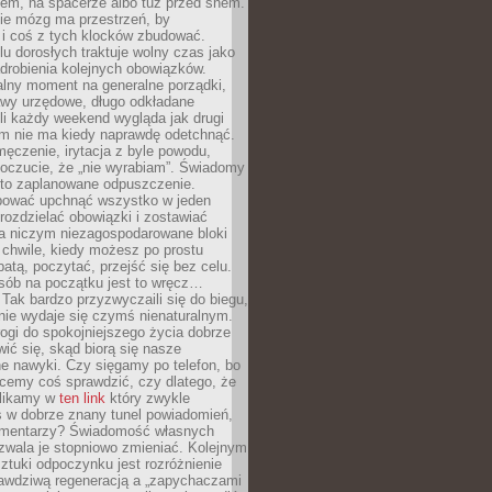
cem, na spacerze albo tuż przed snem.
ie mózg ma przestrzeń, by
 i coś z tych klocków zbudować.
elu dorosłych traktuje wolny czas jako
drobienia kolejnych obowiązków.
alny moment na generalne porządki,
awy urzędowe, długo odkładane
śli każdy weekend wygląda jak drugi
zm nie ma kiedy naprawdę odetchnąć.
ęczenie, irytacja z byle powodu,
poczucie, że „nie wyrabiam”. Świadomy
to zaplanowane odpuszczenie.
bować upchnąć wszystko w jeden
 rozdzielać obowiązki i zostawiać
na niczym niezagospodarowane bloki
 chwile, kiedy możesz po prostu
batą, poczytać, przejść się bez celu.
sób na początku jest to wręcz…
Tak bardzo przyzwyczaili się do biegu,
nie wydaje się czymś nienaturalnym.
ogi do spokojniejszego życia dobrze
wić się, skąd biorą się nasze
e nawyki. Czy sięgamy po telefon, bo
cemy coś sprawdzić, czy dlatego, że
klikamy w
ten link
który zwykle
s w dobrze znany tunel powiadomień,
komentarzy? Świadomość własnych
zwala je stopniowo zmieniać. Kolejnym
tuki odpoczynku jest rozróżnienie
awdziwą regeneracją a „zapychaczami