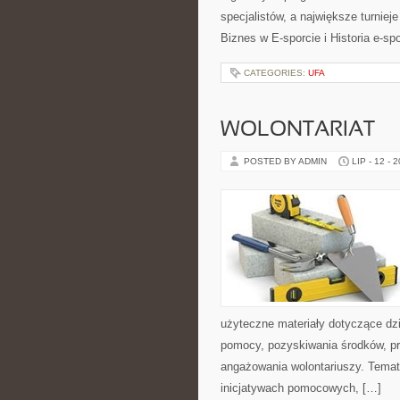
specjalistów, a największe turniej
Biznes w E-sporcie i Historia e-spo
CATEGORIES:
UFA
WOLONTARIAT
POSTED BY ADMIN
LIP - 12 - 
użyteczne materiały dotyczące dzi
pomocy, pozyskiwania środków, pr
angażowania wolontariuszy. Temat
inicjatywach pomocowych, […]