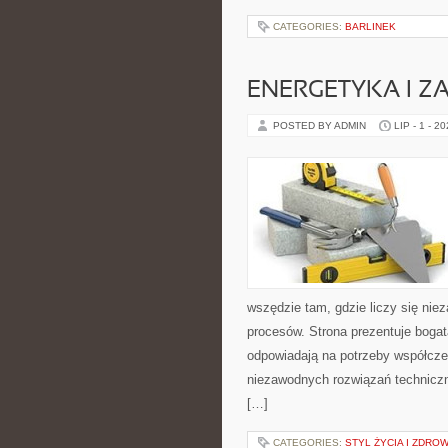
CATEGORIES:
BARLINEK
ENERGETYKA I Z
POSTED BY ADMIN
LIP - 1 - 2
wszędzie tam, gdzie liczy się ni
procesów. Strona prezentuje bogatą
odpowiadają na potrzeby współcze
niezawodnych rozwiązań technicz
[…]
CATEGORIES:
STYL ŻYCIA I ZDROW