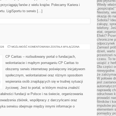
pod pryszni
Wtedy właśn
e przyciągają fanów z wielu krajów. Polecamy Kariera i
„posprzątać”
rtu. LigiSportu to serwis […]
Niestety, wi
okazję do na
Sobota? Ide
zakupy, spr
telefony. Je
etat, organi
Efekt? Przem
chroniczne 
odpoczynek 
WOLONTARIAT
2026
MOŻLIWOŚĆ KOMENTOWANIA
ZOSTAŁA WYŁĄCZONA
Zamiast pró
dzień, warto
przestrzeń 
CP Caritas – rozbudowany portal o fundacjach,
czasu. To te
wolontariacie i mądrym pomaganiu CP Caritas to
usiąść z her
Dla części o
obszerny serwis internetowy poświęcony inicjatywom
niewygodne. 
że zatrzyma
społecznym, wolontariatowi oraz różnym sposobom
W połowie dr
wspierania osób znajdujących się w trudnej sytuacji
jest zastano
automatyczn
życiowej. Jest to portal, w którym można znaleźć
naprawdę ch
ałalności fundacji w Polsce i na świecie, organizowania
odruchowo 
prowadzi na
owadzenia zbiórek, współpracy z darczyńcami oraz
filmików i 
impulsów po
yka serwisu obejmuje między innymi informacje o
elementem sz
pomiędzy pr