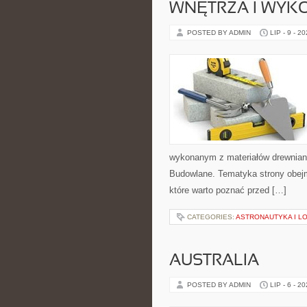
WNĘTRZA I WYK
POSTED BY ADMIN
LIP - 9 - 2
wykonanym z materiałów drewnian
Budowlane. Tematyka strony obejm
które warto poznać przed […]
CATEGORIES:
ASTRONAUTYKA I L
AUSTRALIA
POSTED BY ADMIN
LIP - 6 - 2