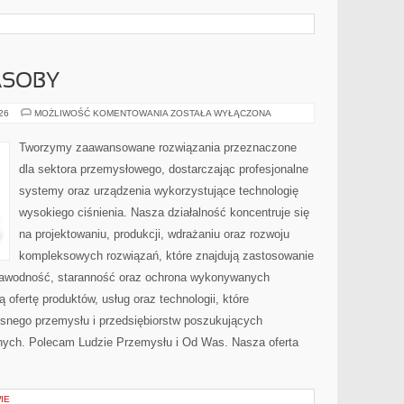
ASOBY
ENERGETYKA
026
MOŻLIWOŚĆ KOMENTOWANIA
ZOSTAŁA WYŁĄCZONA
I
ZASOBY
Tworzymy zaawansowane rozwiązania przeznaczone
dla sektora przemysłowego, dostarczając profesjonalne
systemy oraz urządzenia wykorzystujące technologię
wysokiego ciśnienia. Nasza działalność koncentruje się
na projektowaniu, produkcji, wdrażaniu oraz rozwoju
kompleksowych rozwiązań, które znajdują zastosowanie
ezawodność, staranność oraz ochrona wykonywanych
 ofertę produktów, usług oraz technologii, które
snego przemysłu i przedsiębiorstw poszukujących
nych. Polecam Ludzie Przemysłu i Od Was. Nasza oferta
IE