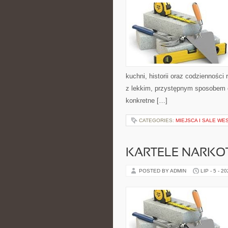
kuchni, historii oraz codziennośc
z lekkim, przystępnym sposobem 
konkretne […]
CATEGORIES:
MIEJSCA I SALE WE
KARTELE NARK
POSTED BY ADMIN
LIP - 5 - 2