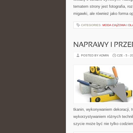
tematem strony jest fotografia, r
migawki, ale również jako forma o
CATEGORIES:
MODA CIĄŻOWA I D
NAPRAWY I PRZE
POSTED BY ADMIN
CZE - 5 - 2
tkanin, wykonywaniem dekoracji, 
wykorzystywaniem różnych technik 
szycie może być nie tylko codzie