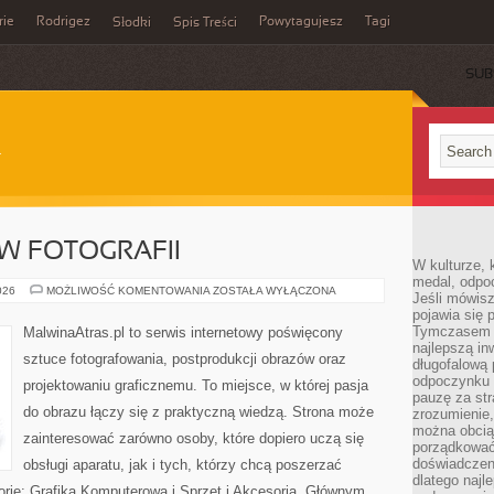
rie
Rodrigez
Powytagujesz
Tagi
Słodki
Spis Treści
SUB
 W FOTOGRAFII
W kulturze, 
medal, odpoc
ZAWÓD
026
MOŻLIWOŚĆ KOMENTOWANIA
ZOSTAŁA WYŁĄCZONA
Jeśli mówis
I
pojawia się 
BIZNES
W
Tymczasem w
MalwinaAtras.pl to serwis internetowy poświęcony
FOTOGRAFII
najlepszą in
sztuce fotografowania, postprodukcji obrazów oraz
długofalową
odpoczynku 
projektowaniu graficznemu. To miejsce, w której pasja
pauzę za str
do obrazu łączy się z praktyczną wiedzą. Strona może
zrozumienie,
można obcią
zainteresować zarówno osoby, które dopiero uczą się
porządkować
doświadczen
obsługi aparatu, jak i tych, którzy chcą poszerzać
dlatego naj
orie: Grafika Komputerowa i Sprzęt i Akcesoria. Głównym