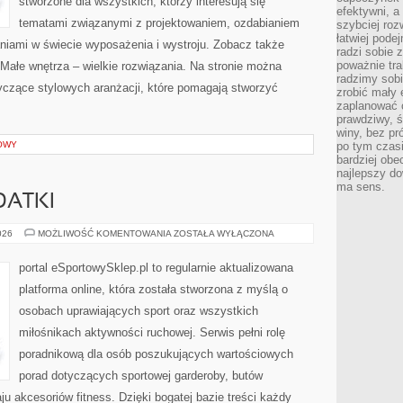
stworzone dla wszystkich, którzy interesują się
efektywni, a
tematami związanymi z projektowaniem, ozdabianiem
szybciej roz
łatwiej pode
niami w świecie wyposażenia i wystroju. Zobacz także
radzi sobie 
poważnie tra
 Małe wnętrza – wielkie rozwiązania. Na stronie można
radzimy sob
yczące stylowych aranżacji, które pomagają stworzyć
zrobić mały 
zaplanować 
prawdziwy, 
winy, bez pr
OWY
po tym czasi
bardziej obe
najlepszy d
ma sens.
DATKI
AKCESORIA
026
MOŻLIWOŚĆ KOMENTOWANIA
ZOSTAŁA WYŁĄCZONA
I
DODATKI
portal eSportowySklep.pl to regularnie aktualizowana
platforma online, która została stworzona z myślą o
osobach uprawiających sport oraz wszystkich
miłośnikach aktywności ruchowej. Serwis pełni rolę
poradnikową dla osób poszukujących wartościowych
porad dotyczących sportowej garderoby, butów
u akcesoriów fitness. Dzięki bogatej bazie treści każdy