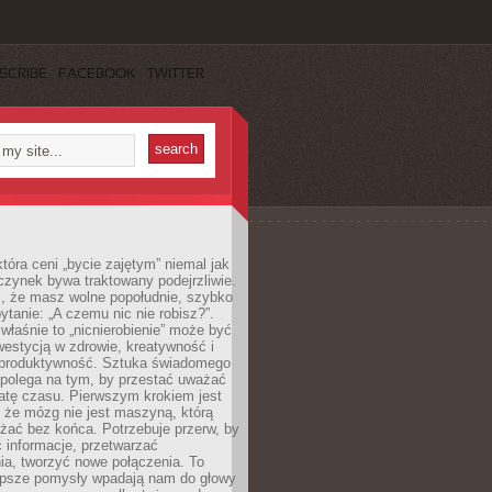
SCRIBE
FACEBOOK
TWITTER
która ceni „bycie zajętym” niemal jak
zynek bywa traktowany podejrzliwie.
z, że masz wolne popołudnie, szybko
pytanie: „A czemu nic nie robisz?”.
łaśnie to „nicnierobienie” może być
westycją w zdrowie, kreatywność i
 produktywność. Sztuka świadomego
polega na tym, by przestać uważać
atę czasu. Pierwszym krokiem jest
 że mózg nie jest maszyną, którą
żać bez końca. Potrzebuje przerw, by
 informacje, przetwarzać
ia, tworzyć nowe połączenia. To
lepsze pomysły wpadają nam do głowy