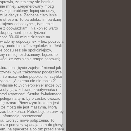
prawia, że stajemy się bardziej
 nie mniej. Zregenerowany mózg
wiązuje problemy, lepiej się uczy,
jmuje decyzje. Zadbane ciało lepiej
ze stresem. To paradoks: im bardziej
ktujemy odpoczynek, tym lepiej
ie z obowiązkami. Na koniec warto
eksperyment: przez tydzień
choć 30–60 minut dziennie na
świadomy odpoczynek – bez poczucia
óby „nadrobienia” czegokolwiek. Jeśli
e poczujesz się spokojniejszy,
cny i mniej rozdrażniony, będzie to
owód, że zwolnienie tempa naprawdę
która ceni „bycie zajętym” niemal jak
zynek bywa traktowany podejrzliwie.
z, że masz wolne popołudnie, szybko
pytanie: „A czemu nic nie robisz?”.
łaśnie to „nicnierobienie” może być
westycją w zdrowie, kreatywność i
 produktywność. Sztuka świadomego
polega na tym, by przestać uważać
atę czasu. Pierwszym krokiem jest
 że mózg nie jest maszyną, którą
żać bez końca. Potrzebuje przerw, by
 informacje, przetwarzać
ia, tworzyć nowe połączenia. To
lepsze pomysły wpadają nam do głowy
cem, na spacerze albo tuż przed snem.