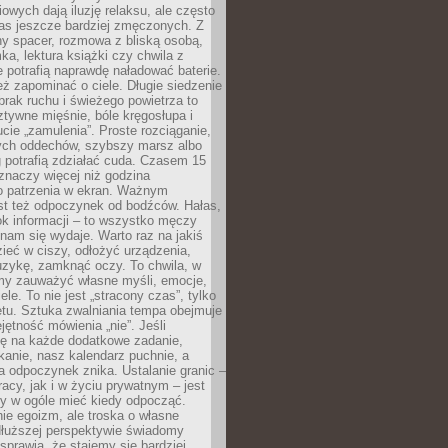
owych dają iluzję relaksu, ale często
nas jeszcze bardziej zmęczonych. Z
ny spacer, rozmowa z bliską osobą,
ka, lektura książki czy chwila z
 potrafią naprawdę naładować baterie.
ż zapominać o ciele. Długie siedzenie
 brak ruchu i świeżego powietrza to
ztywne mięśnie, bóle kręgosłupa i
cie „zamulenia”. Proste rozciąganie,
zych oddechów, szybszy marsz albo
ng potrafią zdziałać cuda. Czasem 15
znaczy więcej niż godzina
 patrzenia w ekran. Ważnym
st też odpoczynek od bodźców. Hałas,
łok informacji – to wszystko męczy
ż nam się wydaje. Warto raz na jakiś
ieć w ciszy, odłożyć urządzenia,
zykę, zamknąć oczy. To chwila, w
my zauważyć własne myśli, emocje,
ele. To nie jest „stracony czas”, tylko
tu. Sztuka zwalniania tempa obejmuje
jętność mówienia „nie”. Jeśli
ę na każde dodatkowe zadanie,
tkanie, nasz kalendarz puchnie, a
a odpoczynek znika. Ustalanie granic –
acy, jak i w życiu prywatnym – jest
by w ogóle mieć kiedy odpocząć.
ie egoizm, ale troska o własne
dłuższej perspektywie świadomy
prawia, że stajemy się bardziej