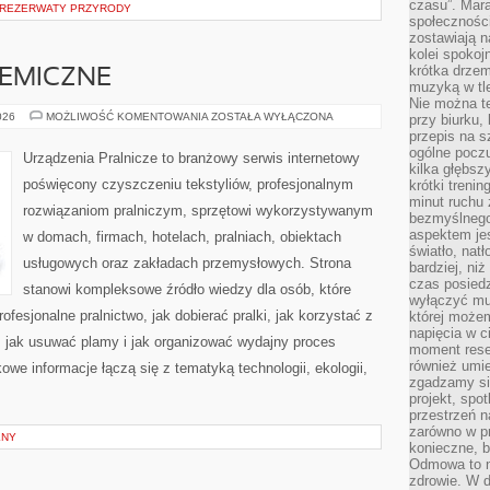
czasu”. Mara
 REZERWATY PRZYRODY
społeczności
zostawiają 
kolei spokoj
krótka drzem
HEMICZNE
muzyką w tle
Nie można te
CZYSZCZENIE
026
MOŻLIWOŚĆ KOMENTOWANIA
ZOSTAŁA WYŁĄCZONA
przy biurku,
CHEMICZNE
przepis na s
ogólne poczu
Urządzenia Pralnicze to branżowy serwis internetowy
kilka głębs
poświęcony czyszczeniu tekstyliów, profesjonalnym
krótki treni
minut ruchu 
rozwiązaniom pralniczym, sprzętowi wykorzystywanym
bezmyślnego
aspektem je
w domach, firmach, hotelach, pralniach, obiektach
światło, nat
usługowych oraz zakładach przemysłowych. Strona
bardziej, ni
czas posiedz
stanowi kompleksowe źródło wiedzy dla osób, które
wyłączyć mu
rofesjonalne pralnictwo, jak dobierać pralki, jak korzystać z
której może
napięcia w ci
, jak usuwać plamy i jak organizować wydajny proces
moment rese
również umie
owe informacje łączą się z tematyką technologii, ekologii,
zgadzamy si
projekt, spo
przestrzeń n
zarówno w pr
LNY
konieczne, 
Odmowa to n
zdrowie. W 