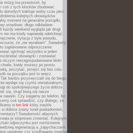
ie mózg ma przestrzeń, by
 i coś z tych klocków zbudować.
elu dorosłych traktuje wolny czas jako
drobienia kolejnych obowiązków.
alny moment na generalne porządki,
awy urzędowe, długo odkładane
śli każdy weekend wygląda jak drugi
zm nie ma kiedy naprawdę odetchnąć.
ęczenie, irytacja z byle powodu,
poczucie, że „nie wyrabiam”. Świadomy
to zaplanowane odpuszczenie.
bować upchnąć wszystko w jeden
 rozdzielać obowiązki i zostawiać
na niczym niezagospodarowane bloki
 chwile, kiedy możesz po prostu
batą, poczytać, przejść się bez celu.
sób na początku jest to wręcz…
Tak bardzo przyzwyczaili się do biegu,
nie wydaje się czymś nienaturalnym.
ogi do spokojniejszego życia dobrze
wić się, skąd biorą się nasze
e nawyki. Czy sięgamy po telefon, bo
cemy coś sprawdzić, czy dlatego, że
klikamy w
ten link
który zwykle
s w dobrze znany tunel powiadomień,
komentarzy? Świadomość własnych
zwala je stopniowo zmieniać. Kolejnym
tuki odpoczynku jest rozróżnienie
awdziwą regeneracją a „zapychaczami
ton serialowy czy scrollowanie mediów