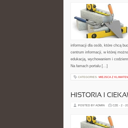
informacji dla osób, które chcą b
centrum informacji, w której możn
edukacją, wychowaniem i codzien
Na łamach portalu […]
CATEGORIES:
MIEJSCA Z KLIMATE
HISTORIA I CIEK
POSTED BY ADMIN
CZE - 2 - 2