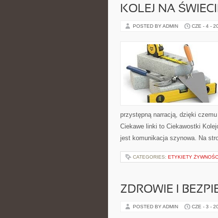
KOLEJ NA ŚWIECI
POSTED BY ADMIN
CZE - 4 - 2
przystępną narracją, dzięki czem
Ciekawe linki to Ciekawostki Kol
jest komunikacja szynowa. Na str
CATEGORIES:
ETYKIETY ŻYWNOŚC
ZDROWIE I BEZP
POSTED BY ADMIN
CZE - 3 - 2