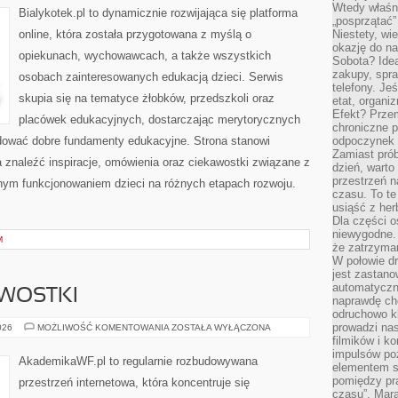
Wtedy właśn
Bialykotek.pl to dynamicznie rozwijająca się platforma
„posprzątać”
online, która została przygotowana z myślą o
Niestety, wi
okazję do na
opiekunach, wychowawcach, a także wszystkich
Sobota? Ide
zakupy, spr
osobach zainteresowanych edukacją dzieci. Serwis
telefony. Je
skupia się na tematyce żłobków, przedszkoli oraz
etat, organi
Efekt? Przem
placówek edukacyjnych, dostarczając merytorycznych
chroniczne 
udować dobre fundamenty edukacyjne. Strona stanowi
odpoczynek 
Zamiast pró
a znaleźć inspiracje, omówienia oraz ciekawostki związane z
dzień, warto
przestrzeń 
nym funkcjonowaniem dzieci na różnych etapach rozwoju.
czasu. To te
usiąść z her
Dla części o
niewygodne. 
M
że zatrzyma
W połowie dr
jest zastano
automatyczn
AWOSTKI
naprawdę ch
odruchowo 
prowadzi na
HISTORIA
026
MOŻLIWOŚĆ KOMENTOWANIA
ZOSTAŁA WYŁĄCZONA
I
filmików i 
CIEKAWOSTKI
impulsów po
AkademikaWF.pl to regularnie rozbudowywana
elementem sz
pomiędzy pr
przestrzeń internetowa, która koncentruje się
czasu”. Mara