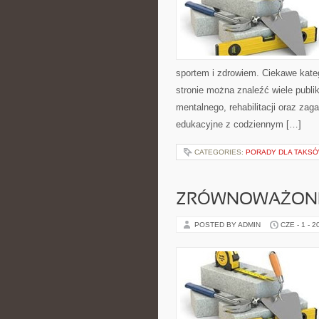
sportem i zdrowiem. Ciekawe kategor
stronie można znaleźć wiele publ
mentalnego, rehabilitacji oraz zag
edukacyjne z codziennym […]
CATEGORIES:
PORADY DLA TAKS
ZRÓWNOWAŻONE
POSTED BY ADMIN
CZE - 1 - 2