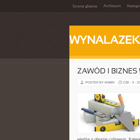
Archiwum
Katego
Strona główna
WYNALAZEK
ZAWÓD I BIZNES
POSTED BY ADMIN
CZE - 5 - 2
wiedzę o obrazie cyfrowym. Kateg