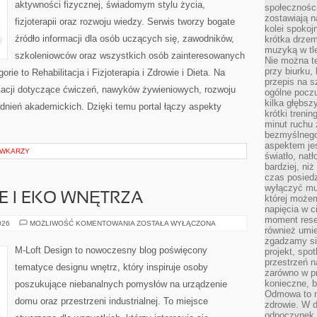
aktywności fizycznej, świadomym stylu życia,
społeczności
zostawiają 
fizjoterapii oraz rozwoju wiedzy. Serwis tworzy bogate
kolei spokoj
źródło informacji dla osób uczących się, zawodników,
krótka drzem
muzyką w tle
szkoleniowców oraz wszystkich osób zainteresowanych
Nie można te
przy biurku,
ie to Rehabilitacja i Fizjoterapia i Zdrowie i Dieta. Na
przepis na s
ikacji dotyczące ćwiczeń, nawyków żywieniowych, rozwoju
ogólne poczu
kilka głębs
adnień akademickich. Dzięki temu portal łączy aspekty
krótki treni
minut ruchu 
bezmyślnego
aspektem je
ÓWKARZY
światło, nat
bardziej, ni
czas posiedz
wyłączyć mu
 I EKO WNĘTRZA
której może
napięcia w ci
moment rese
ZRÓWNOWAŻONE
026
MOŻLIWOŚĆ KOMENTOWANIA
ZOSTAŁA WYŁĄCZONA
również umie
I
EKO
zgadzamy si
WNĘTRZA
M-Loft Design to nowoczesny blog poświęcony
projekt, spo
przestrzeń n
tematyce designu wnętrz, który inspiruje osoby
zarówno w pr
konieczne, 
poszukujące niebanalnych pomysłów na urządzenie
Odmowa to n
domu oraz przestrzeni industrialnej. To miejsce
zdrowie. W 
odpoczynek s