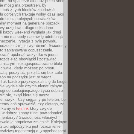
cem, na spacerze albo tuż przed snem.
ie mózg ma przestrzeń, by
 i coś z tych klocków zbudować.
elu dorosłych traktuje wolny czas jako
drobienia kolejnych obowiązków.
alny moment na generalne porządki,
awy urzędowe, długo odkładane
śli każdy weekend wygląda jak drugi
zm nie ma kiedy naprawdę odetchnąć.
ęczenie, irytacja z byle powodu,
poczucie, że „nie wyrabiam”. Świadomy
to zaplanowane odpuszczenie.
bować upchnąć wszystko w jeden
 rozdzielać obowiązki i zostawiać
na niczym niezagospodarowane bloki
 chwile, kiedy możesz po prostu
batą, poczytać, przejść się bez celu.
sób na początku jest to wręcz…
Tak bardzo przyzwyczaili się do biegu,
nie wydaje się czymś nienaturalnym.
ogi do spokojniejszego życia dobrze
wić się, skąd biorą się nasze
e nawyki. Czy sięgamy po telefon, bo
cemy coś sprawdzić, czy dlatego, że
klikamy w
ten link
który zwykle
s w dobrze znany tunel powiadomień,
komentarzy? Świadomość własnych
zwala je stopniowo zmieniać. Kolejnym
tuki odpoczynku jest rozróżnienie
awdziwą regeneracją a „zapychaczami