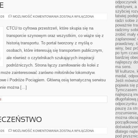
odpoczynek s
E
efektywni, a
szybciej roz
łatwiej pode
KOLEJ
026
MOŻLIWOŚĆ KOMENTOWANIA
ZOSTAŁA WYŁĄCZONA
NA
radzi sobie 
ŚWIECIE
poważnie tra
CTCU to cyfrowa przestrzeń, które skupia się na
radzimy sob
zrobić mały 
transporcie szynowym oraz wszystkim, co wiąże się z
zaplanować 
historią transportu. To portal tworzony z myślą o
prawdziwy, 
winy, bez pr
osobach, które interesują się transportem publicznym,
po tym czasi
bardziej obe
ale również o czytelnikach szukających inspiracji
najlepszy d
podróżniczych. Strona łączy zamiłowanie do kolei z
ma sens.
W kulturze, 
u może zainteresować zarówno miłośników lokomotyw.
medal, odpoc
ejowe i Podróże Pociągiem. Główną osią tematyczną serwisu
Jeśli mówis
pojawia się 
onie można […]
Tymczasem w
najlepszą in
długofalową
I
odpoczynku 
pauzę za str
zrozumienie,
można obcią
IECZEŃSTWO
porządkować
doświadczen
ZDROWIE
026
MOŻLIWOŚĆ KOMENTOWANIA
ZOSTAŁA WYŁĄCZONA
dlatego naj
I
pod pryszni
BEZPIECZEŃSTWO