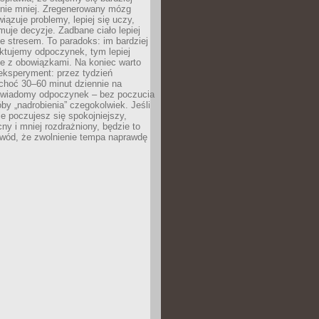
 nie mniej. Zregenerowany mózg
wiązuje problemy, lepiej się uczy,
jmuje decyzje. Zadbane ciało lepiej
ze stresem. To paradoks: im bardziej
ktujemy odpoczynek, tym lepiej
ie z obowiązkami. Na koniec warto
eksperyment: przez tydzień
choć 30–60 minut dziennie na
świadomy odpoczynek – bez poczucia
óby „nadrobienia” czegokolwiek. Jeśli
e poczujesz się spokojniejszy,
cny i mniej rozdrażniony, będzie to
owód, że zwolnienie tempa naprawdę