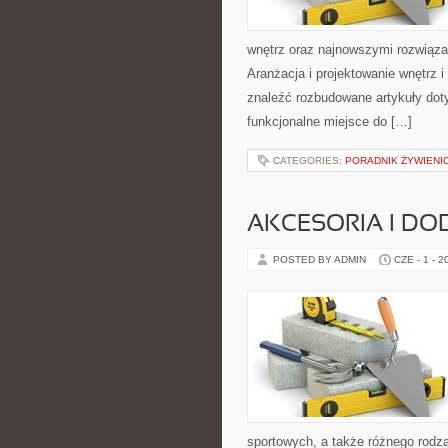
wnętrz oraz najnowszymi rozwiąza
Aranżacja i projektowanie wnętrz i
znaleźć rozbudowane artykuły dot
funkcjonalne miejsce do […]
CATEGORIES:
PORADNIK ŻYWIENI
AKCESORIA I DO
POSTED BY ADMIN
CZE - 1 - 2
sportowych, a także różnego rodzaj