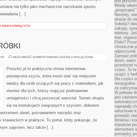
pod pryszni
Wtedy właśn
ozumiana nie tylko jako mechaniczne naciskanie spustu
„posprzątać”
powiadania […]
Niestety, wi
okazję do na
Sobota? Ide
LA MAM KARMIĄCYCH
zakupy, spr
telefony. Je
etat, organi
Efekt? Przem
RÓBKI
chroniczne 
odpoczynek 
Zamiast pró
NAPRAWY
026
MOŻLIWOŚĆ KOMENTOWANIA
ZOSTAŁA WYŁĄCZONA
dzień, warto
I
PRZERÓBKI
przestrzeń 
Proszkic.pl to praktyczna strona internetowa
czasu. To te
usiąść z her
poświęcona szyciu, która może stać się miejscem
Dla części o
wiedzy dla osób uczących się pracy z materiałami, jak
niewygodne. 
że zatrzyma
również dla tych, którzy mają już podstawowe
W połowie dr
jest zastano
umiejętności i chcą poszerzać warsztat. Serwis skupia
automatyczn
się na instrukcjach związanych z szyciem, doborem
naprawdę ch
odruchowo 
tworzeniem ubrań, poznawaniem narzędzi oraz
prowadzi na
krawieckich w praktyce. To portal, który pokazuje, że
filmików i 
impulsów po
nnym zajęciem, lecz także […]
elementem sz
pomiędzy pr