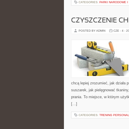
CATEGORIES:
PARKI NARODOWE I
CZYSZCZENIE C
POSTED BY ADMIN
CZE - 4 - 2
chcą lepiej zrozumieć, jak działa p
suszarek, jak pielęgnować tkaniny
prania. To miejsce, w którym użytk
[…]
CATEGORIES:
TRENING PERSONA