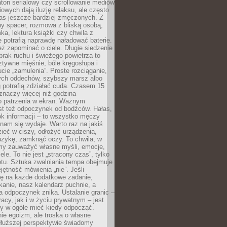
ton serialowy czy scrollowanie mediów
owych dają iluzję relaksu, ale często
nas jeszcze bardziej zmęczonych. Z
ny spacer, rozmowa z bliską osobą,
ka, lektura książki czy chwila z
 potrafią naprawdę naładować baterie.
ż zapominać o ciele. Długie siedzenie
 brak ruchu i świeżego powietrza to
ztywne mięśnie, bóle kręgosłupa i
cie „zamulenia”. Proste rozciąganie,
zych oddechów, szybszy marsz albo
ng potrafią zdziałać cuda. Czasem 15
znaczy więcej niż godzina
 patrzenia w ekran. Ważnym
st też odpoczynek od bodźców. Hałas,
łok informacji – to wszystko męczy
ż nam się wydaje. Warto raz na jakiś
ieć w ciszy, odłożyć urządzenia,
zykę, zamknąć oczy. To chwila, w
my zauważyć własne myśli, emocje,
ele. To nie jest „stracony czas”, tylko
tu. Sztuka zwalniania tempa obejmuje
jętność mówienia „nie”. Jeśli
ę na każde dodatkowe zadanie,
tkanie, nasz kalendarz puchnie, a
a odpoczynek znika. Ustalanie granic –
acy, jak i w życiu prywatnym – jest
by w ogóle mieć kiedy odpocząć.
ie egoizm, ale troska o własne
dłuższej perspektywie świadomy