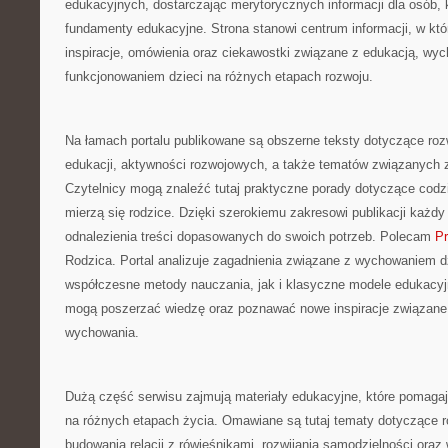
edukacyjnych, dostarczając merytorycznych informacji dla osób,
fundamenty edukacyjne. Strona stanowi centrum informacji, w kt
inspiracje, omówienia oraz ciekawostki związane z edukacją, w
funkcjonowaniem dzieci na różnych etapach rozwoju.
Na łamach portalu publikowane są obszerne teksty dotyczące roz
edukacji, aktywności rozwojowych, a także tematów związanych z
Czytelnicy mogą znaleźć tutaj praktyczne porady dotyczące cod
mierzą się rodzice. Dzięki szerokiemu zakresowi publikacji każ
odnalezienia treści dopasowanych do swoich potrzeb. Polecam
Pr
Rodzica. Portal analizuje zagadnienia związane z wychowaniem d
współczesne metody nauczania, jak i klasyczne modele edukacyj
mogą poszerzać wiedzę oraz poznawać nowe inspiracje związane 
wychowania.
Dużą część serwisu zajmują materiały edukacyjne, które pomagaj
na różnych etapach życia. Omawiane są tutaj tematy dotyczące r
budowania relacji z rówieśnikami, rozwijania samodzielności ora