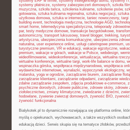
systemy ERP w firmie
,
systemy inteligentnego domu
,
systemy IT
systemy płatnicze
,
systemy zabezpieczeń domowych
,
szkoła fil
muzyczna
,
szkoła tańca
,
szkolenia kulinarne
,
szkolenie psów
,
szk
gotowania
,
sztuka kulinarna regionalna
,
sztuka negocjacji
,
sztuka
użytkowa domowa
,
sztuka w internecie
,
taniec nowoczesny
,
targi
building event
,
technologia medyczna
,
technologie AGD
,
technolo
smart home
,
telemedycyna specjalistyczna
,
teleporady zdrowotne
par
,
testy medyczne domowe
,
transakcje bezgotówkowe
,
transfo
autonomiczny
,
transport luksusowy
,
travel blogger
,
trekking
,
turys
artystyczna
,
ubezpieczenia komunikacyjne
,
ubezpieczenia zdrow
naturalna
,
user experience online
,
usługi cateringowe premium
,
us
turystyczne premium
,
VR w edukacji
,
wakacje egzotyczne
,
wakac
premium
,
wakacje w górach
,
wakacje w Polsce
,
webdesign
,
werni
wideofilmowanie
,
wideokonferencje
,
wirtualizacja
,
wirtualna rzecz
wirtualne konferencje
,
wirtualne targi
,
work-life balance w domu
,
w
wspinaczka górska
,
współpraca międzynarodowa
,
współpraca onl
wydawnictwo internetowe
,
wynalazki
,
wypoczynek ekologiczny
,
w
malarska
,
yoga w ogrodzie
,
zarządzanie biurem
,
zarządzanie flotą
zarządzanie klientami
,
zarządzanie odpadami
,
zarządzanie wiedz
zdalne zarządzanie zespołem
,
zdjęcia produktowe e-commerce
,
z
psychiczne dorosłych
,
zdrowie publiczne
,
zdrowie skóry
,
zdrowie 
ziołolecznictwo
,
zmiany klimatyczne
,
zwiedzanie z dziećmi
,
zwie
hodowlane
,
żywienie zwierząt domowych
,
żywność BIO
,
żywność 
żywność funkcjonalna
Bialykotek.pl to dynamicznie rozwijająca się platforma online, kt
myślą o opiekunach, wychowawcach, a także wszystkich osobac
edukacją dzieci. Serwis skupia się na tematyce żłobków, przedsz