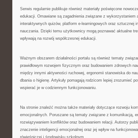
Serwis regularnie publikuje również materiały poświęcone nowoc
edukacji. Omawiane są zagadnienia związane z wykorzystaniem a
interaktywnych quizów, platform e-learningowych oraz sztucznej in
nauczania. Dzięki temu użytkownicy mogą poznawać aktualne tren
wpływają na rozwój współczesnej edukacji.
Ważnym obszarem działalności portalu są również tematy związa
prawidłowym rozwojem fizycznym oraz budowaniem zdrowych naw
między innymi aktywności ruchowej, ergonomii stanowiska do na
dbania o higienę. Artykuły pomagają rodzicom lepiej zrozumieć po
wspierać je w codziennym funkcjonowaniu.
Na stronie znaleźć można także materiały dotyczące rozwoju kom
emocjonalnych. Poruszane są tematy związane z komunikacją, em
rozwiązywaniem konfliktów oraz budowaniem relacji. Autorzy publ
znaczenie inteligencji emocjonalnej oraz jej wpływ na funkcjonow
rówieśniczej i środowisku szkolnym.