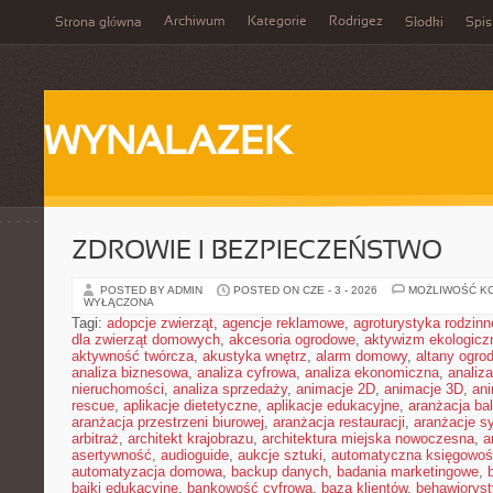
Archiwum
Kategorie
Rodrigez
Strona główna
Słodki
Spis
WYNALAZEK
ZDROWIE I BEZPIECZEŃSTWO
POSTED BY ADMIN
POSTED ON CZE - 3 - 2026
MOŻLIWOŚĆ K
WYŁĄCZONA
Tagi:
adopcje zwierząt
,
agencje reklamowe
,
agroturystyka rodzinn
dla zwierząt domowych
,
akcesoria ogrodowe
,
aktywizm ekologicz
aktywność twórcza
,
akustyka wnętrz
,
alarm domowy
,
altany ogro
analiza biznesowa
,
analiza cyfrowa
,
analiza ekonomiczna
,
analiz
nieruchomości
,
analiza sprzedaży
,
animacje 2D
,
animacje 3D
,
an
rescue
,
aplikacje dietetyczne
,
aplikacje edukacyjne
,
aranżacja ba
aranżacja przestrzeni biurowej
,
aranżacja restauracji
,
aranżacje sy
arbitraż
,
architekt krajobrazu
,
architektura miejska nowoczesna
,
a
asertywność
,
audioguide
,
aukcje sztuki
,
automatyczna księgowo
automatyzacja domowa
,
backup danych
,
badania marketingowe
,
bajki edukacyjne
,
bankowość cyfrowa
,
baza klientów
,
behawiorys