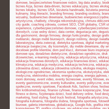
domowe
,
bezpieczeństwo finansowe rodzin
,
big data analizy
,
biod
biznes Azja
,
biznes data-driven
,
biznes edukacyjny
,
biznes ekolo
biznes lokalny
,
biznes USA
,
bizuteria handmade
,
biżuteria premi
kulinarny
,
blog literacki
,
branding firmowy
,
branding osobisty
,
brand
wizualny
,
budownictwo drewniane
,
budownictwo energooszczędne
artystyczna
,
chatboty
,
chirurgia rekonstrukcyjna
,
chmura obliczen
city guide
,
coaching zdrowia
,
content SEO
,
CSR globalny
,
CSR st
experience
,
cyberbezpieczeństwo domowe
,
cyberbezpieczeństwo
dorosłych
,
czas wolny dzieci
,
data center
,
degustacja win
,
degust
dla gastronomii
,
design firmowy
,
design funkcjonalny
,
design grafi
meblarski
,
design mebli biurowych
,
design roślinny
,
design światła
laboratoryjna
,
dieta zwierząt
,
dietetyka sportowa
,
digital marketing
dekoracje świąteczne
,
diy kosmetyki
,
diy meble drewniane
,
diy w
docelowe profile klientów
,
dom pod klucz
,
domowe biuro inspiracje
domowe spa
,
doradztwo dietetyczne
,
doradztwo ogrodnicze
,
druk
drzewnictwo
,
e-learning medyczny
,
edukacja artystyczna
,
edukacj
edukacja finansowa dorosłych
,
edukacja finansowa dzieci
,
edukac
klimatyczna
,
edukacja medyczna
,
edukacja techniczna
,
edukacj
zdrowotna dzieci
,
edukacja zdrowotna szkolna
,
ekologia miejska
,
ekologiczne ogrodnictwo
,
ekonomia społeczna
,
ekoturystyka
,
ele
medyczna
,
elektronika mobilna
,
energia cieplna
,
energia jądrowa
,
room domowy
,
event video
,
eventy biznesowe
,
eventy filmowe
,
ev
eventy gastronomiczne
,
eventy kulturalne
,
eventy polityczne
,
eve
społeczne
,
eventy sportowe
,
Facebook Ads
,
fashion show
,
festiw
film krótkometrażowy
,
finanse cyfrowe
,
finanse korporacyjne
,
fina
fitness w domu
,
fizjoterapia dzieci
,
food delivery online
,
food desi
marketing
,
food styling
,
food truck festival
,
fotografia artystyczna
fotografia kulinarna
,
fotografia ślubna
,
fotografia sportowa
,
fotowol
biurowe
,
galeria internetowa
,
globalizacja
,
Google Ads
,
grafika int
komputerowa 3D
,
grafika użytkowa
,
gry edukacyjne mobilne
,
gry 