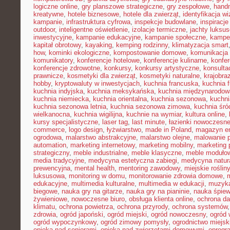
logiczne online
,
gry planszowe strategiczne
,
gry zespołowe
,
hand
kreatywne
,
hotele biznesowe
,
hotele dla zwierząt
,
identyfikacja w
kampanie
,
infrastruktura cyfrowa
,
inspekcje budowlane
,
inspiracje
outdoor
,
inteligentne oświetlenie
,
izolacje termiczne
,
jachty luksu
inwestycyjne
,
kampanie edukacyjne
,
kampanie społeczne
,
kampe
kapitał obrotowy
,
kayaking
,
kemping rodzinny
,
klimatyzacja smart
how
,
kominki ekologiczne
,
kompostowanie domowe
,
komunikacja 
komunikatory
,
konferencje hotelowe
,
konferencje kulinarne
,
konfe
konferencje zdrowotne
,
konkursy
,
konkursy artystyczne
,
konsulta
prawnicze
,
kosmetyki dla zwierząt
,
kosmetyki naturalne
,
krajobra
hobby
,
kryptowaluty w inwestycjach
,
kuchnia francuska
,
kuchnia f
kuchnia indyjska
,
kuchnia meksykańska
,
kuchnia międzynarodow
kuchnia niemiecka
,
kuchnia orientalna
,
kuchnia sezonowa
,
kuchni
kuchnia sezonowa letnia
,
kuchnia sezonowa zimowa
,
kuchnia śr
wielkanocna
,
kuchnia wigilijna
,
kuchnie na wymiar
,
kultura online
,
kursy specjalistyczne
,
laser tag
,
last minute
,
łazienki nowoczesn
commerce
,
logo design
,
łyżwiarstwo
,
made in Poland
,
magazyn en
ogrodowa
,
malarstwo abstrakcyjne
,
malarstwo olejne
,
malowanie 
automation
,
marketing internetowy
,
marketing mobilny
,
marketing 
strategiczny
,
meble industrialne
,
meble klasyczne
,
meble moduło
media tradycyjne
,
medycyna estetyczna zabiegi
,
medycyna natur
prewencyjna
,
mental health
,
mentoring zawodowy
,
miejskie rośliny
luksusowa
,
monitoring w domu
,
monitorowanie zdrowia domowe
,
edukacyjne
,
multimedia kulturalne
,
multimedia w edukacji
,
muzyka
biegowe
,
nauka gry na gitarze
,
nauka gry na pianinie
,
nauka śpie
żywieniowe
,
nowoczesne biuro
,
obsługa klienta online
,
ochrona d
klimatu
,
ochrona powietrza
,
ochrona przyrody
,
ochrona systemów
zdrowia
,
ogród japoński
,
ogród miejski
,
ogród nowoczesny
,
ogród 
ogród wypoczynkowy
,
ogród zimowy pomysły
,
ogrodnictwo miejsk
opieka nad seniorami
,
opieka nad zwierzętami domowymi
,
oprogr