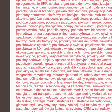
oprogramowanie ERP
,
optyka
,
organizacja domowa
,
organizacja k
humanitarne
,
origami
,
oświetlenie domowe
,
paintball
,
paleniska o
patenty
,
personal branding
,
piekarnictwo domowe
,
pielęgnacja nat
platformy chmurowe
,
platformy edukacyjne
,
płatności mobilne
,
po
aktywne
,
podróże biznesowe
,
podróże budżetowe
,
podróże ekspe
podróże objazdowe
,
podróże z przyczepą
,
pokazy filmowe
,
pomoc
prawna
,
pomoc psychologiczna
,
pompy ciepła w domu
,
porady p
porównywarka lotów
,
portfolio artysty
,
pośrednictwo biznesowe
,
po
hybrydowa
,
praca zespołowa online
,
prasa cyfrowa
,
prawo cywiln
spadkowe
,
produkcja muzyczna
,
produkcja telewizyjna
,
produkty 
laktozy
,
produkty tradycyjne
,
produkty wegańskie
,
profile zawodo
projektowanie ogrodzeń
,
projektowanie światła
,
projektowanie ubr
projektowanie UX
,
projektowanie wnętrz biurowych
,
projekty dom
ekologiczne społeczne
,
projekty graficzne firmowe
,
projekty huma
inwestycyjne
,
projekty krajobrazowe wertykalne
,
projekty kultural
projekty parkowe
,
projekty społeczne edukacyjne
,
projekty wnętrz
przestrzeń coworkingowa
,
przestrzeń kreatywna
,
przestrzeń otwar
przyjazna przestrzeń pracy
,
psy profilaktyka
,
psychoterapia
,
puzz
profilaktyka
,
rehabilitacja domowa
,
reklama natywna
,
relacje medi
w ogrodzie
,
remarketing
,
restauracje premium
,
roboty domowe
,
ro
finanse
,
rośliny doniczkowe pielęgnacja
,
rośliny egzotyczne
,
rowe
domowa
,
rozwój osobisty online
,
rynek lokalny
,
rynek sztuki
,
rynk
techniczny
,
rzeźba
,
scrapbooking
,
SEO techniczne
,
serowarstwo
neuronowe
,
skincare routine
,
składanie modeli
,
smart budynki
,
sma
energia
,
smart transport
,
spacer w lesie
,
sponsoring wydarzeń
,
sp
biznesowe
,
sprzęt medyczny przenośny
,
sprzęt telekonferencyjny
stolarstwo
,
strategia marki
,
strategia PR
,
strategie marketingowe
,
glamour
,
styl klasyczny
,
styl pracy zdalnej
,
styl rustykalny
,
suplem
naturalne
,
survival
,
święta kulinarne
,
systemy CRM w sprzedaży
,