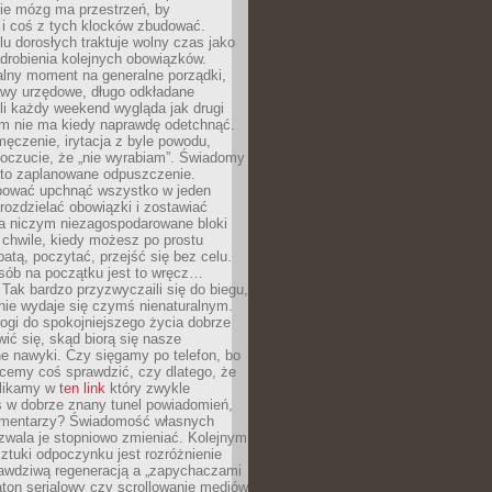
ie mózg ma przestrzeń, by
 i coś z tych klocków zbudować.
elu dorosłych traktuje wolny czas jako
drobienia kolejnych obowiązków.
alny moment na generalne porządki,
awy urzędowe, długo odkładane
śli każdy weekend wygląda jak drugi
zm nie ma kiedy naprawdę odetchnąć.
ęczenie, irytacja z byle powodu,
poczucie, że „nie wyrabiam”. Świadomy
to zaplanowane odpuszczenie.
bować upchnąć wszystko w jeden
 rozdzielać obowiązki i zostawiać
na niczym niezagospodarowane bloki
 chwile, kiedy możesz po prostu
batą, poczytać, przejść się bez celu.
sób na początku jest to wręcz…
Tak bardzo przyzwyczaili się do biegu,
nie wydaje się czymś nienaturalnym.
ogi do spokojniejszego życia dobrze
wić się, skąd biorą się nasze
e nawyki. Czy sięgamy po telefon, bo
cemy coś sprawdzić, czy dlatego, że
klikamy w
ten link
który zwykle
s w dobrze znany tunel powiadomień,
komentarzy? Świadomość własnych
zwala je stopniowo zmieniać. Kolejnym
tuki odpoczynku jest rozróżnienie
awdziwą regeneracją a „zapychaczami
ton serialowy czy scrollowanie mediów