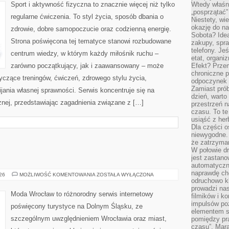
Sport i aktywność fizyczna to znacznie więcej niż tylko
Wtedy właśn
„posprzątać”
regularne ćwiczenia. To styl życia, sposób dbania o
Niestety, wi
okazję do na
zdrowie, dobre samopoczucie oraz codzienną energię.
Sobota? Ide
Strona poświęcona tej tematyce stanowi rozbudowane
zakupy, spr
telefony. Je
centrum wiedzy, w którym każdy miłośnik ruchu –
etat, organi
zarówno początkujący, jak i zaawansowany – może
Efekt? Przem
chroniczne 
yczące treningów, ćwiczeń, zdrowego stylu życia,
odpoczynek 
Zamiast pró
ania własnej sprawności. Serwis koncentruje się na
dzień, warto
znej, przedstawiając zagadnienia związane z […]
przestrzeń 
czasu. To te
usiąść z her
Dla części o
niewygodne. 
że zatrzyma
W połowie dr
jest zastano
automatyczn
naprawdę ch
WROCŁAW
026
MOŻLIWOŚĆ KOMENTOWANIA
ZOSTAŁA WYŁĄCZONA
odruchowo 
prowadzi na
Moda Wrocław to różnorodny serwis internetowy
filmików i 
impulsów po
poświęcony turystyce na Dolnym Śląsku, ze
elementem sz
szczególnym uwzględnieniem Wrocławia oraz miast,
pomiędzy pr
czasu”. Mara