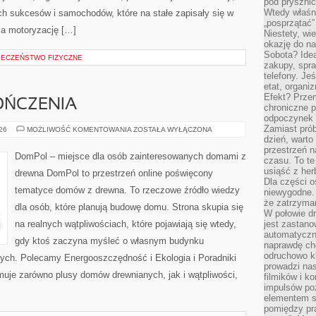
pod pryszni
Wtedy właśn
 sukcesów i samochodów, które na stałe zapisały się w
„posprzątać”
ia motoryzację […]
Niestety, wi
okazję do na
Sobota? Ide
PIECZEŃSTWO FIZYCZNE
zakupy, spr
telefony. Je
etat, organi
Efekt? Przem
OŃCZENIA
chroniczne 
odpoczynek 
Zamiast pró
WNĘTRZA
026
MOŻLIWOŚĆ KOMENTOWANIA
ZOSTAŁA WYŁĄCZONA
I
dzień, warto
WYKOŃCZENIA
przestrzeń 
DomPol – miejsce dla osób zainteresowanych domami z
czasu. To te
usiąść z her
drewna DomPol to przestrzeń online poświęcony
Dla części o
tematyce domów z drewna. To rzeczowe źródło wiedzy
niewygodne. 
że zatrzyma
dla osób, które planują budowę domu. Strona skupia się
W połowie dr
na realnych wątpliwościach, które pojawiają się wtedy,
jest zastano
automatyczn
gdy ktoś zaczyna myśleć o własnym budynku
naprawdę ch
odruchowo 
ych. Polecamy Energooszczędność i Ekologia i Poradniki
prowadzi na
uje zarówno plusy domów drewnianych, jak i wątpliwości,
filmików i 
impulsów po
elementem sz
pomiędzy pr