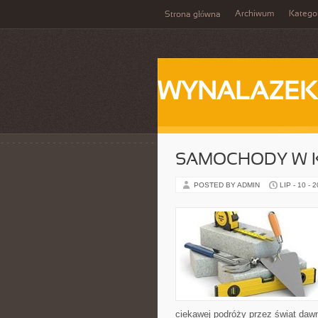
Archiwum
Katego
Strona główna
WYNALAZEK
SAMOCHODY W K
POSTED BY ADMIN
LIP - 10 - 
ciekawej podróży przez świat daw