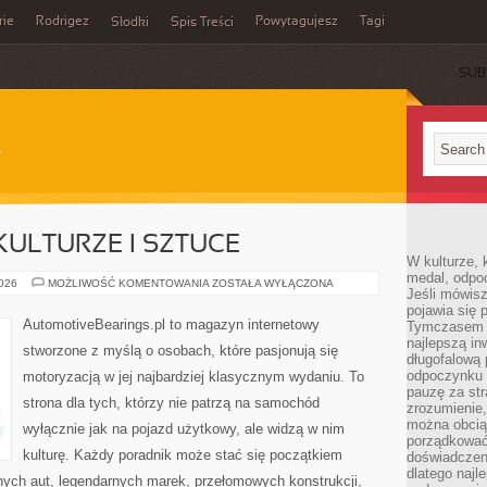
rie
Rodrigez
Powytagujesz
Tagi
Słodki
Spis Treści
SUB
ULTURZE I SZTUCE
W kulturze, 
medal, odpoc
SAMOCHODY
2026
MOŻLIWOŚĆ KOMENTOWANIA
ZOSTAŁA WYŁĄCZONA
Jeśli mówis
W
KULTURZE
pojawia się 
I
AutomotiveBearings.pl to magazyn internetowy
Tymczasem w
SZTUCE
najlepszą in
stworzone z myślą o osobach, które pasjonują się
długofalową
odpoczynku 
motoryzacją w jej najbardziej klasycznym wydaniu. To
pauzę za str
strona dla tych, którzy nie patrzą na samochód
zrozumienie,
można obcią
wyłącznie jak na pojazd użytkowy, ale widzą w nim
porządkować
kulturę. Każdy poradnik może stać się początkiem
doświadczen
dlatego naj
nych aut, legendarnych marek, przełomowych konstrukcji,