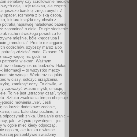
ton serialowy czy scrollowanie mediów
owych dają iluzję relaksu, ale często
nas jeszcze bardziej zmęczonych. Z
ny spacer, rozmowa z bliską osobą,
ka, lektura książki czy chwila z
 potrafią naprawdę naładować baterie.
ż zapominać o ciele. Długie siedzenie
 brak ruchu i świeżego powietrza to
ztywne mięśnie, bóle kręgosłupa i
cie „zamulenia”. Proste rozciąganie,
zych oddechów, szybszy marsz albo
ng potrafią zdziałać cuda. Czasem 15
znaczy więcej niż godzina
 patrzenia w ekran. Ważnym
st też odpoczynek od bodźców. Hałas,
łok informacji – to wszystko męczy
ż nam się wydaje. Warto raz na jakiś
ieć w ciszy, odłożyć urządzenia,
zykę, zamknąć oczy. To chwila, w
my zauważyć własne myśli, emocje,
ele. To nie jest „stracony czas”, tylko
tu. Sztuka zwalniania tempa obejmuje
jętność mówienia „nie”. Jeśli
ę na każde dodatkowe zadanie,
tkanie, nasz kalendarz puchnie, a
a odpoczynek znika. Ustalanie granic –
acy, jak i w życiu prywatnym – jest
by w ogóle mieć kiedy odpocząć.
ie egoizm, ale troska o własne
dłuższej perspektywie świadomy