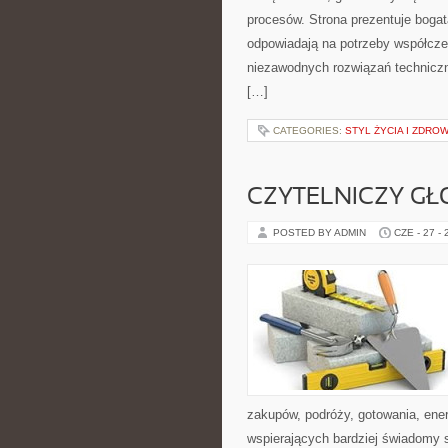
procesów. Strona prezentuje bogatą
odpowiadają na potrzeby współcze
niezawodnych rozwiązań technicz
[…]
CATEGORIES:
STYL ŻYCIA I ZDROW
CZYTELNICZY GŁ
POSTED BY ADMIN
CZE - 27 -
zakupów, podróży, gotowania, ener
wspierających bardziej świadomy s