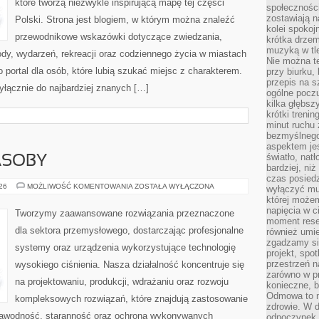
które tworzą niezwykle inspirującą mapę tej części
społeczności
zostawiają 
Polski. Strona jest blogiem, w którym można znaleźć
kolei spokoj
przewodnikowe wskazówki dotyczące zwiedzania,
krótka drzem
muzyką w tle
zyrody, wydarzeń, rekreacji oraz codziennego życia w miastach
Nie można te
 portal dla osób, które lubią szukać miejsc z charakterem.
przy biurku,
przepis na s
yłącznie do najbardziej znanych […]
ogólne poczu
kilka głębs
krótki treni
minut ruchu 
bezmyślnego
aspektem je
światło, nat
ASOBY
bardziej, ni
czas posiedz
ENERGETYKA
026
MOŻLIWOŚĆ KOMENTOWANIA
ZOSTAŁA WYŁĄCZONA
wyłączyć mu
I
której może
ZASOBY
napięcia w ci
Tworzymy zaawansowane rozwiązania przeznaczone
moment rese
dla sektora przemysłowego, dostarczając profesjonalne
również umie
zgadzamy si
systemy oraz urządzenia wykorzystujące technologię
projekt, spo
przestrzeń n
wysokiego ciśnienia. Nasza działalność koncentruje się
zarówno w pr
na projektowaniu, produkcji, wdrażaniu oraz rozwoju
konieczne, 
Odmowa to n
kompleksowych rozwiązań, które znajdują zastosowanie
zdrowie. W 
ezawodność, staranność oraz ochrona wykonywanych
odpoczynek s