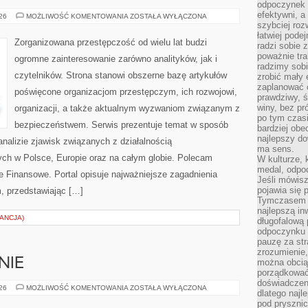
odpoczynek s
efektywni, a
KARTELE
026
MOŻLIWOŚĆ KOMENTOWANIA
ZOSTAŁA WYŁĄCZONA
NARKOTYKOWE
szybciej roz
łatwiej pode
Zorganizowana przestępczość od wielu lat budzi
radzi sobie 
poważnie tra
ogromne zainteresowanie zarówno analityków, jak i
radzimy sob
czytelników. Strona stanowi obszerne bazę artykułów
zrobić mały 
zaplanować 
poświęcone organizacjom przestępczym, ich rozwojowi,
prawdziwy, 
winy, bez pr
organizacji, a także aktualnym wyzwaniom związanym z
po tym czasi
bezpieczeństwem. Serwis prezentuje temat w sposób
bardziej obe
najlepszy d
analizie zjawisk związanych z działalnością
ma sens.
ch w Polsce, Europie oraz na całym globie. Polecam
W kulturze, 
medal, odpoc
 Finansowe. Portal opisuje najważniejsze zagadnienia
Jeśli mówis
pojawia się 
, przedstawiając […]
Tymczasem w
najlepszą in
ANCJA)
długofalową
odpoczynku 
pauzę za str
zrozumienie,
NIE
można obcią
porządkować
doświadczen
DIETA
026
MOŻLIWOŚĆ KOMENTOWANIA
ZOSTAŁA WYŁĄCZONA
dlatego naj
I
ODŻYWIANIE
pod pryszni