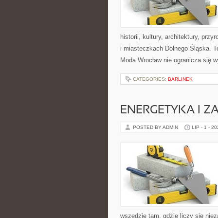
historii, kultury, architektury, pr
i miasteczkach Dolnego Śląska. To
Moda Wrocław nie ogranicza się w
CATEGORIES:
BARLINEK
ENERGETYKA I Z
POSTED BY ADMIN
LIP - 1 - 2
wszędzie tam, gdzie liczy się ni