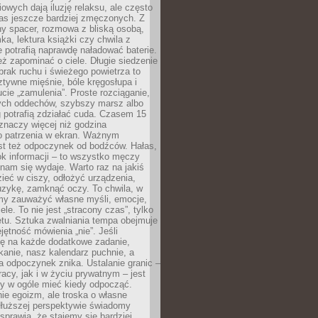
owych dają iluzję relaksu, ale często
nas jeszcze bardziej zmęczonych. Z
ny spacer, rozmowa z bliską osobą,
ka, lektura książki czy chwila z
 potrafią naprawdę naładować baterie.
ż zapominać o ciele. Długie siedzenie
 brak ruchu i świeżego powietrza to
ztywne mięśnie, bóle kręgosłupa i
cie „zamulenia”. Proste rozciąganie,
zych oddechów, szybszy marsz albo
ng potrafią zdziałać cuda. Czasem 15
znaczy więcej niż godzina
 patrzenia w ekran. Ważnym
st też odpoczynek od bodźców. Hałas,
łok informacji – to wszystko męczy
ż nam się wydaje. Warto raz na jakiś
ieć w ciszy, odłożyć urządzenia,
zykę, zamknąć oczy. To chwila, w
my zauważyć własne myśli, emocje,
ele. To nie jest „stracony czas”, tylko
tu. Sztuka zwalniania tempa obejmuje
jętność mówienia „nie”. Jeśli
ę na każde dodatkowe zadanie,
tkanie, nasz kalendarz puchnie, a
a odpoczynek znika. Ustalanie granic –
acy, jak i w życiu prywatnym – jest
by w ogóle mieć kiedy odpocząć.
ie egoizm, ale troska o własne
dłuższej perspektywie świadomy
prawia, że stajemy się bardziej