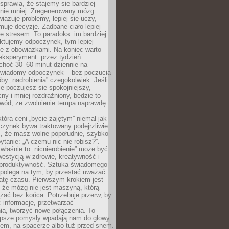
prawia, że stajemy się bardziej
 nie mniej. Zregenerowany mózg
wiązuje problemy, lepiej się uczy,
jmuje decyzje. Zadbane ciało lepiej
ze stresem. To paradoks: im bardziej
ktujemy odpoczynek, tym lepiej
ie z obowiązkami. Na koniec warto
eksperyment: przez tydzień
choć 30–60 minut dziennie na
świadomy odpoczynek – bez poczucia
óby „nadrobienia” czegokolwiek. Jeśli
e poczujesz się spokojniejszy,
cny i mniej rozdrażniony, będzie to
owód, że zwolnienie tempa naprawdę
która ceni „bycie zajętym” niemal jak
zynek bywa traktowany podejrzliwie.
z, że masz wolne popołudnie, szybko
pytanie: „A czemu nic nie robisz?”.
łaśnie to „nicnierobienie” może być
westycją w zdrowie, kreatywność i
 produktywność. Sztuka świadomego
polega na tym, by przestać uważać
atę czasu. Pierwszym krokiem jest
 że mózg nie jest maszyną, którą
żać bez końca. Potrzebuje przerw, by
 informacje, przetwarzać
ia, tworzyć nowe połączenia. To
lepsze pomysły wpadają nam do głowy
cem, na spacerze albo tuż przed snem.