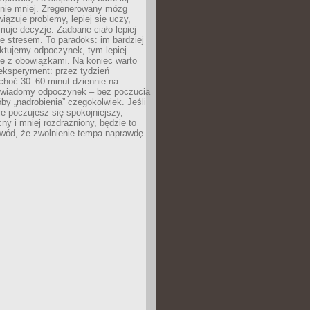
 nie mniej. Zregenerowany mózg
wiązuje problemy, lepiej się uczy,
jmuje decyzje. Zadbane ciało lepiej
ze stresem. To paradoks: im bardziej
ktujemy odpoczynek, tym lepiej
ie z obowiązkami. Na koniec warto
eksperyment: przez tydzień
choć 30–60 minut dziennie na
świadomy odpoczynek – bez poczucia
óby „nadrobienia” czegokolwiek. Jeśli
e poczujesz się spokojniejszy,
cny i mniej rozdrażniony, będzie to
owód, że zwolnienie tempa naprawdę