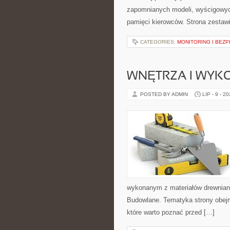
zapomnianych modeli, wyścigowych
pamięci kierowców. Strona zestaw
CATEGORIES:
MONITORING I BEZ
WNĘTRZA I WYK
POSTED BY ADMIN
LIP - 9 - 2
wykonanym z materiałów drewnian
Budowlane. Tematyka strony obejm
które warto poznać przed […]