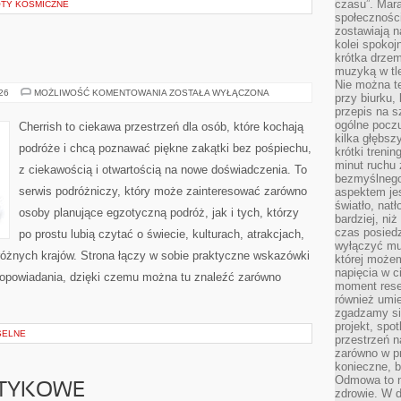
czasu”. Mara
OTY KOSMICZNE
społeczności
zostawiają 
kolei spokoj
krótka drzem
muzyką w tle
Nie można te
AUSTRALIA
026
MOŻLIWOŚĆ KOMENTOWANIA
ZOSTAŁA WYŁĄCZONA
przy biurku,
przepis na s
ogólne poczu
Cherrish to ciekawa przestrzeń dla osób, które kochają
kilka głębs
podróże i chcą poznawać piękne zakątki bez pośpiechu,
krótki treni
minut ruchu 
z ciekawością i otwartością na nowe doświadczenia. To
bezmyślnego
serwis podróżniczy, który może zainteresować zarówno
aspektem je
światło, nat
osoby planujące egzotyczną podróż, jak i tych, którzy
bardziej, ni
czas posiedz
po prostu lubią czytać o świecie, kulturach, atrakcjach,
wyłączyć mu
i różnych krajów. Strona łączy w sobie praktyczne wskazówki
której może
napięcia w ci
opowiadania, dzięki czemu można tu znaleźć zarówno
moment rese
również umie
zgadzamy si
projekt, spo
SELNE
przestrzeń n
zarówno w pr
konieczne, 
Odmowa to n
OTYKOWE
zdrowie. W 