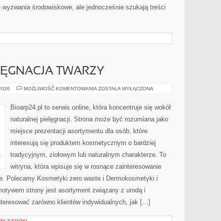
wyzwania środowiskowe, ale jednocześnie szukają treści
LĘGNACJA TWARZY
NATURALNA
 2026
MOŻLIWOŚĆ KOMENTOWANIA
ZOSTAŁA WYŁĄCZONA
PIELĘGNACJA
TWARZY
Bioarp24.pl to serwis online, która koncentruje się wokół
naturalnej pielęgnacji. Strona może być rozumiana jako
miejsce prezentacji asortymentu dla osób, które
interesują się produktem kosmetycznym o bardziej
tradycyjnym, ziołowym lub naturalnym charakterze. To
witryna, która wpisuje się w rosnące zainteresowanie
e. Polecamy Kosmetyki zero waste i Dermokosmetyki i
tywem strony jest asortyment związany z urodą i
nteresować zarówno klientów indywidualnych, jak […]