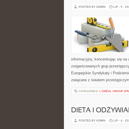
POSTED BY ADMIN
LIP - 5 - 2
informacyjny, koncentrując się na 
zorganizowanych grup przestępczy
Europejskie Syndykaty i Podziemie
związane z światem przestępczym
CATEGORIES:
L'ORÉAL GROUP (FR
DIETA I ODŻYWIA
POSTED BY ADMIN
LIP - 4 - 2