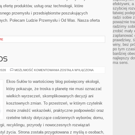
efektywni, a
 ofertę produktów, usług oraz technologii, które
szybciej roz
łatwiej pode
snego przemysłu i przedsiębiorstw poszukujących
radzi sobie 
nych. Polecam Ludzie Przemysłu i Od Was. Nasza oferta
poważnie tra
radzimy sob
zrobić mały 
zaplanować 
IE
prawdziwy, 
winy, bez pr
po tym czasi
bardziej obe
najlepszy d
OS
ma sens.
CZYTELNICZY
 2026
MOŻLIWOŚĆ KOMENTOWANIA
ZOSTAŁA WYŁĄCZONA
GŁOS
Ekos-Sułów to wartościowy blog poświęcony ekologii,
który pokazuje, że troska o planetę nie musi oznaczać
wielkich wyrzeczeń, skomplikowanych decyzji ani
kosztownych zmian. To przestrzeń, w którym czytelnik
może znaleźć wskazówki, praktyczne podpowiedzi oraz
rzetelne teksty dotyczące codziennych wyborów, domu,
gii, recyklingu, przyrody i nowoczesnych rozwiązań
tyl życia. Strona została przygotowana z myślą o osobach,