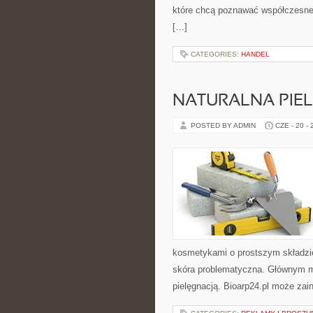
które chcą poznawać współczesne 
[…]
CATEGORIES:
HANDEL
NATURALNA PIE
POSTED BY ADMIN
CZE - 20 -
kosmetykami o prostszym składzi
skóra problematyczna. Głównym mo
pielęgnacją. Bioarp24.pl może zai