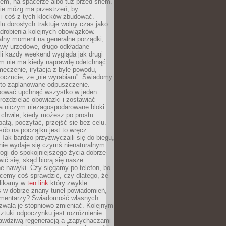
cem, na spacerze albo tuż przed snem.
ie mózg ma przestrzeń, by
 i coś z tych klocków zbudować.
elu dorosłych traktuje wolny czas jako
drobienia kolejnych obowiązków.
alny moment na generalne porządki,
awy urzędowe, długo odkładane
śli każdy weekend wygląda jak drugi
zm nie ma kiedy naprawdę odetchnąć.
ęczenie, irytacja z byle powodu,
poczucie, że „nie wyrabiam”. Świadomy
to zaplanowane odpuszczenie.
bować upchnąć wszystko w jeden
 rozdzielać obowiązki i zostawiać
na niczym niezagospodarowane bloki
 chwile, kiedy możesz po prostu
batą, poczytać, przejść się bez celu.
sób na początku jest to wręcz…
Tak bardzo przyzwyczaili się do biegu,
nie wydaje się czymś nienaturalnym.
ogi do spokojniejszego życia dobrze
wić się, skąd biorą się nasze
e nawyki. Czy sięgamy po telefon, bo
cemy coś sprawdzić, czy dlatego, że
klikamy w
ten link
który zwykle
s w dobrze znany tunel powiadomień,
komentarzy? Świadomość własnych
zwala je stopniowo zmieniać. Kolejnym
tuki odpoczynku jest rozróżnienie
awdziwą regeneracją a „zapychaczami