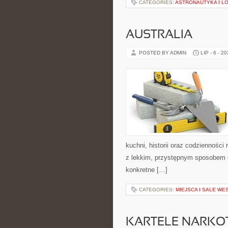
CATEGORIES:
ASTRONAUTYKA I L
AUSTRALIA
POSTED BY ADMIN
LIP - 6 - 2
kuchni, historii oraz codziennośc
z lekkim, przystępnym sposobem 
konkretne […]
CATEGORIES:
MIEJSCA I SALE WE
KARTELE NARK