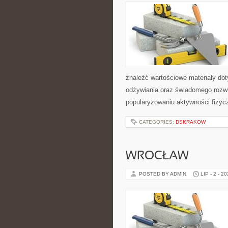
znaleźć wartościowe materiały dot
odżywiania oraz świadomego rozwij
popularyzowaniu aktywności fizyc
CATEGORIES:
DSKRAKOW
WROCŁAW
POSTED BY ADMIN
LIP - 2 - 2