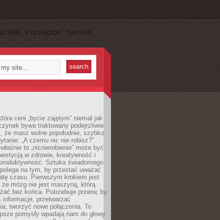
SCRIBE
FACEBOOK
TWITTER
która ceni „bycie zajętym” niemal jak
zynek bywa traktowany podejrzliwie.
z, że masz wolne popołudnie, szybko
pytanie: „A czemu nic nie robisz?”.
łaśnie to „nicnierobienie” może być
westycją w zdrowie, kreatywność i
 produktywność. Sztuka świadomego
polega na tym, by przestać uważać
atę czasu. Pierwszym krokiem jest
 że mózg nie jest maszyną, którą
żać bez końca. Potrzebuje przerw, by
 informacje, przetwarzać
ia, tworzyć nowe połączenia. To
lepsze pomysły wpadają nam do głowy