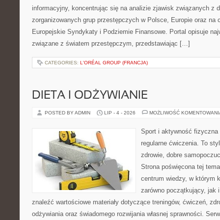
informacyjny, koncentrując się na analizie zjawisk związanych z d
zorganizowanych grup przestępczych w Polsce, Europie oraz na 
Europejskie Syndykaty i Podziemie Finansowe. Portal opisuje na
związane z światem przestępczym, przedstawiając […]
CATEGORIES:
L'ORÉAL GROUP (FRANCJA)
DIETA I ODŻYWIANIE
POSTED BY ADMIN
LIP - 4 - 2026
MOŻLIWOŚĆ KOMENTOWAN
Sport i aktywność fizyczna 
regularne ćwiczenia. To sty
zdrowie, dobre samopoczuci
Strona poświęcona tej tem
centrum wiedzy, w którym k
zarówno początkujący, jak
znaleźć wartościowe materiały dotyczące treningów, ćwiczeń, zdr
odżywiania oraz świadomego rozwijania własnej sprawności. Serwi