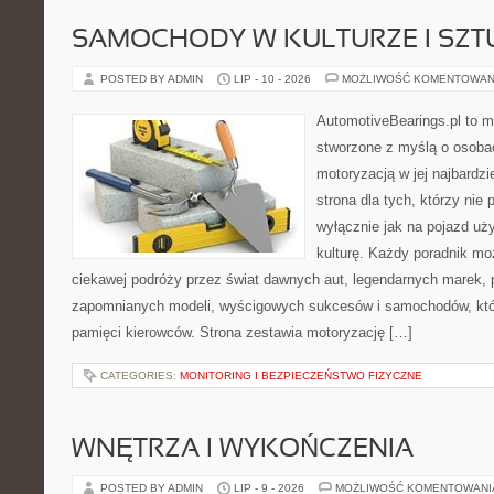
SAMOCHODY W KULTURZE I SZT
POSTED BY ADMIN
LIP - 10 - 2026
MOŻLIWOŚĆ KOMENTOWAN
AutomotiveBearings.pl to 
stworzone z myślą o osobac
motoryzacją w jej najbardz
strona dla tych, którzy nie
wyłącznie jak na pojazd uż
kulturę. Każdy poradnik mo
ciekawej podróży przez świat dawnych aut, legendarnych marek, 
zapomnianych modeli, wyścigowych sukcesów i samochodów, które
pamięci kierowców. Strona zestawia motoryzację […]
CATEGORIES:
MONITORING I BEZPIECZEŃSTWO FIZYCZNE
WNĘTRZA I WYKOŃCZENIA
POSTED BY ADMIN
LIP - 9 - 2026
MOŻLIWOŚĆ KOMENTOWAN