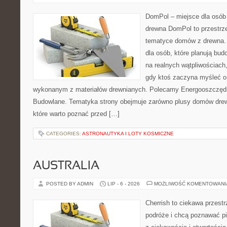
DomPol – miejsce dla osób
drewna DomPol to przestrz
tematyce domów z drewna. 
dla osób, które planują bu
na realnych wątpliwościach,
gdy ktoś zaczyna myśleć 
wykonanym z materiałów drewnianych. Polecamy Energooszczędno
Budowlane. Tematyka strony obejmuje zarówno plusy domów drewn
które warto poznać przed […]
CATEGORIES:
ASTRONAUTYKA I LOTY KOSMICZNE
AUSTRALIA
POSTED BY ADMIN
LIP - 6 - 2026
MOŻLIWOŚĆ KOMENTOWAN
Cherrish to ciekawa przestr
podróże i chcą poznawać pi