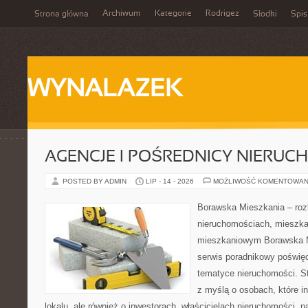
Archiwum
Kategorie
Rodrigez
Strona główna
Słodki
Spis
WYNALAZEK
AGENCJE I POŚREDNICY NIERUC
POSTED BY ADMIN
LIP - 14 - 2026
MOŻLIWOŚĆ KOMENTOWAN
Borawska Mieszkania – roz
nieruchomościach, mieszka
mieszkaniowym Borawska M
serwis poradnikowy poświę
tematyce nieruchomości. S
z myślą o osobach, które i
lokalu, ale również o inwestorach, właścicielach nieruchomości, 