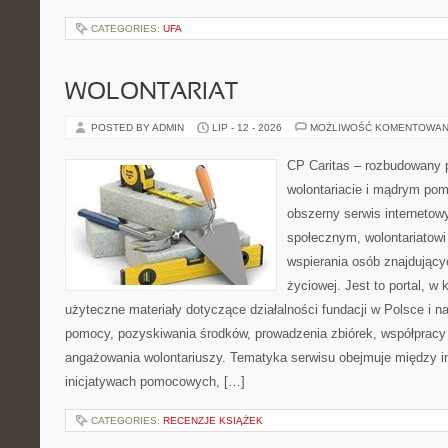
CATEGORIES:
UFA
WOLONTARIAT
POSTED BY ADMIN
LIP - 12 - 2026
MOŻLIWOŚĆ KOMENTOWAN
CP Caritas – rozbudowany p
wolontariacie i mądrym pom
obszerny serwis internetow
społecznym, wolontariatow
wspierania osób znajdującyc
życiowej. Jest to portal, 
użyteczne materiały dotyczące działalności fundacji w Polsce i n
pomocy, pozyskiwania środków, prowadzenia zbiórek, współpracy
angażowania wolontariuszy. Tematyka serwisu obejmuje między i
inicjatywach pomocowych, […]
CATEGORIES:
RECENZJE KSIĄŻEK