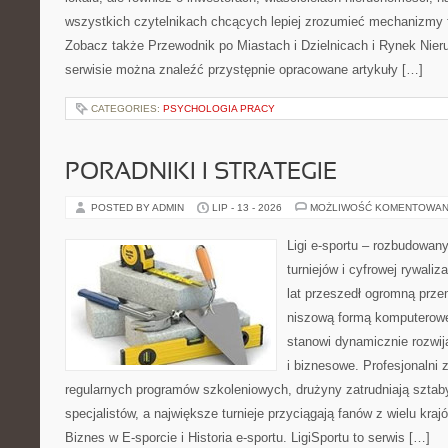
wszystkich czytelnikach chcących lepiej zrozumieć mechanizmy 
Zobacz także Przewodnik po Miastach i Dzielnicach i Rynek Nie
serwisie można znaleźć przystępnie opracowane artykuły […]
CATEGORIES:
PSYCHOLOGIA PRACY
PORADNIKI I STRATEGIE
POSTED BY ADMIN
LIP - 13 - 2026
MOŻLIWOŚĆ KOMENTOWAN
Ligi e-sportu – rozbudowany
turniejów i cyfrowej rywaliz
lat przeszedł ogromną prze
niszową formą komputerowej
stanowi dynamicznie rozwij
i biznesowe. Profesjonalni 
regularnych programów szkoleniowych, drużyny zatrudniają sztab
specjalistów, a największe turnieje przyciągają fanów z wielu kraj
Biznes w E-sporcie i Historia e-sportu. LigiSportu to serwis […]