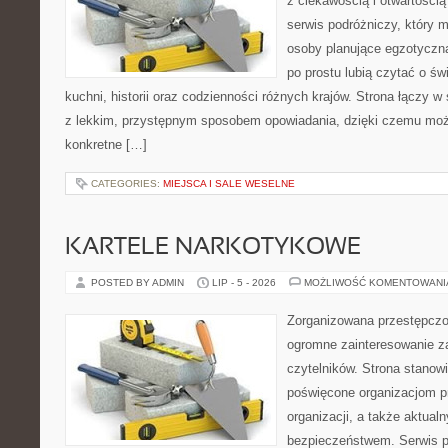
z ciekawością i otwartości
serwis podróżniczy, który 
osoby planujące egzotyczną 
po prostu lubią czytać o świ
kuchni, historii oraz codzienności różnych krajów. Strona łączy 
z lekkim, przystępnym sposobem opowiadania, dzięki czemu moż
konkretne […]
CATEGORIES:
MIEJSCA I SALE WESELNE
KARTELE NARKOTYKOWE
POSTED BY ADMIN
LIP - 5 - 2026
MOŻLIWOŚĆ KOMENTOWAN
Zorganizowana przestępczoś
ogromne zainteresowanie za
czytelników. Strona stanow
poświęcone organizacjom p
organizacji, a także aktu
bezpieczeństwem. Serwis p