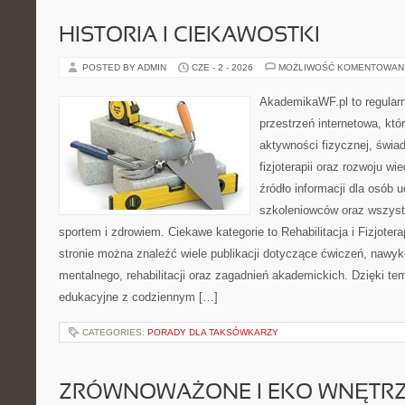
HISTORIA I CIEKAWOSTKI
POSTED BY ADMIN
CZE - 2 - 2026
MOŻLIWOŚĆ KOMENTOWAN
AkademikaWF.pl to regular
przestrzeń internetowa, któ
aktywności fizycznej, świa
fizjoterapii oraz rozwoju w
źródło informacji dla osób 
szkoleniowców oraz wszyst
sportem i zdrowiem. Ciekawe kategorie to Rehabilitacja i Fizjoterap
stronie można znaleźć wiele publikacji dotyczące ćwiczeń, nawy
mentalnego, rehabilitacji oraz zagadnień akademickich. Dzięki te
edukacyjne z codziennym […]
CATEGORIES:
PORADY DLA TAKSÓWKARZY
ZRÓWNOWAŻONE I EKO WNĘTR