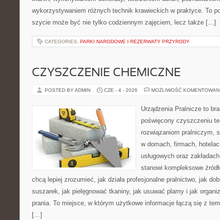
wykorzystywaniem różnych technik krawieckich w praktyce. To por
szycie może być nie tylko codziennym zajęciem, lecz także […]
CATEGORIES:
PARKI NARODOWE I REZERWATY PRZYRODY
CZYSZCZENIE CHEMICZNE
POSTED BY ADMIN
CZE - 4 - 2026
MOŻLIWOŚĆ KOMENTOWAN
Urządzenia Pralnicze to br
poświęcony czyszczeniu tek
rozwiązaniom pralniczym, 
w domach, firmach, hotelach
usługowych oraz zakładach
stanowi kompleksowe źródło
chcą lepiej zrozumieć, jak działa profesjonalne pralnictwo, jak dob
suszarek, jak pielęgnować tkaniny, jak usuwać plamy i jak organ
prania. To miejsce, w którym użytkowe informacje łączą się z tema
[…]