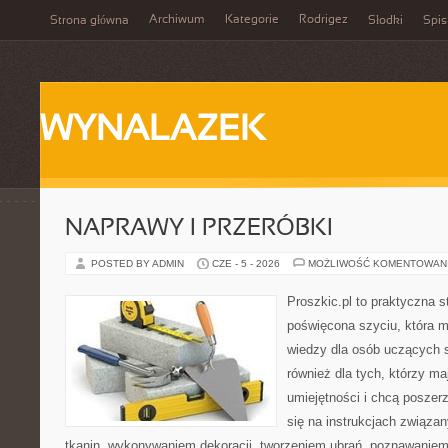
Archiwum
Kategorie
Rodrigez
Strona główna
Słodki
Spis
WYNALAZEK
NAPRAWY I PRZERÓBKI
POSTED BY ADMIN
CZE - 5 - 2026
MOŻLIWOŚĆ KOMENTOWAN
Proszkic.pl to praktyczna s
poświęcona szyciu, która 
wiedzy dla osób uczących s
również dla tych, którzy m
umiejętności i chcą poszer
się na instrukcjach związa
tkanin, wykonywaniem dekoracji, tworzeniem ubrań, poznawaniem