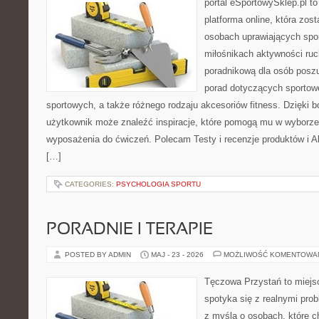
portal eSportowySklep.pl to
platforma online, która zos
osobach uprawiających spor
miłośnikach aktywności ruch
poradnikową dla osób posz
porad dotyczących sportowe
sportowych, a także różnego rodzaju akcesoriów fitness. Dzięki b
użytkownik może znaleźć inspiracje, które pomogą mu w wyborz
wyposażenia do ćwiczeń. Polecam Testy i recenzje produktów i Akc
[…]
CATEGORIES:
PSYCHOLOGIA SPORTU
PORADNIE I TERAPIE
POSTED BY ADMIN
MAJ - 23 - 2026
MOŻLIWOŚĆ KOMENTOWA
Tęczowa Przystań to miejs
spotyka się z realnymi pro
z myślą o osobach, które c