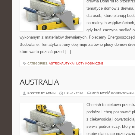
drewna DomPol to przestrz
tematyce domów z drewna. 
dla osób, które planują bu
na realnych wątpliwościach,
gdy ktoś zaczyna myśleć 
wykonanym z materiałów drewnianych. Polecamy Energooszczędno
Budowlane. Tematyka strony obejmuje zarówno plusy domów drewn
które warto poznać przed […]
CATEGORIES:
ASTRONAUTYKA I LOTY KOSMICZNE
AUSTRALIA
POSTED BY ADMIN
LIP - 6 - 2026
MOŻLIWOŚĆ KOMENTOWAN
Cherrish to ciekawa przestr
podróże i chcą poznawać pi
z ciekawością i otwartości
serwis podróżniczy, który 
osoby planujące egzotyczną 