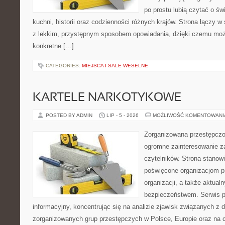
po prostu lubią czytać o świ
kuchni, historii oraz codzienności różnych krajów. Strona łączy 
z lekkim, przystępnym sposobem opowiadania, dzięki czemu moż
konkretne […]
CATEGORIES:
MIEJSCA I SALE WESELNE
KARTELE NARKOTYKOWE
POSTED BY ADMIN
LIP - 5 - 2026
MOŻLIWOŚĆ KOMENTOWAN
Zorganizowana przestępczoś
ogromne zainteresowanie za
czytelników. Strona stanow
poświęcone organizacjom p
organizacji, a także aktu
bezpieczeństwem. Serwis p
informacyjny, koncentrując się na analizie zjawisk związanych z d
zorganizowanych grup przestępczych w Polsce, Europie oraz na 