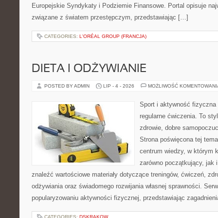
Europejskie Syndykaty i Podziemie Finansowe. Portal opisuje na
związane z światem przestępczym, przedstawiając […]
CATEGORIES:
L'ORÉAL GROUP (FRANCJA)
DIETA I ODŻYWIANIE
POSTED BY ADMIN
LIP - 4 - 2026
MOŻLIWOŚĆ KOMENTOWAN
Sport i aktywność fizyczna 
regularne ćwiczenia. To sty
zdrowie, dobre samopoczuci
Strona poświęcona tej tem
centrum wiedzy, w którym k
zarówno początkujący, jak
znaleźć wartościowe materiały dotyczące treningów, ćwiczeń, zdr
odżywiania oraz świadomego rozwijania własnej sprawności. Serwi
popularyzowaniu aktywności fizycznej, przedstawiając zagadnien
CATEGORIES:
DSKRAKOW