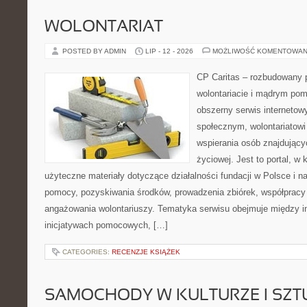
WOLONTARIAT
POSTED BY ADMIN
LIP - 12 - 2026
MOŻLIWOŚĆ KOMENTOWAN
CP Caritas – rozbudowany p
wolontariacie i mądrym pom
obszerny serwis internetow
społecznym, wolontariatow
wspierania osób znajdującyc
życiowej. Jest to portal, 
użyteczne materiały dotyczące działalności fundacji w Polsce i n
pomocy, pozyskiwania środków, prowadzenia zbiórek, współpracy
angażowania wolontariuszy. Tematyka serwisu obejmuje między i
inicjatywach pomocowych, […]
CATEGORIES:
RECENZJE KSIĄŻEK
SAMOCHODY W KULTURZE I SZT