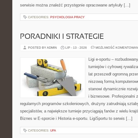
serwisie można znaleźć przystępnie opracowane artykuły […]
CATEGORIES:
PSYCHOLOGIA PRACY
PORADNIKI I STRATEGIE
POSTED BY ADMIN
LIP - 13 - 2026
MOŻLIWOŚĆ KOMENTOWAN
Ligi e-sportu – rozbudowany
turniejów i cyfrowej rywaliz
lat przeszedł ogromną prze
niszową formą komputerowej
stanowi dynamicznie rozwij
i biznesowe. Profesjonalni 
regularnych programów szkoleniowych, drużyny zatrudniają sztab
specjalistów, a największe turnieje przyciągają fanów z wielu kraj
Biznes w E-sporcie i Historia e-sportu. LigiSportu to serwis […]
CATEGORIES:
UFA