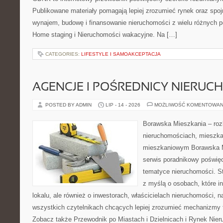
Publikowane materiały pomagają lepiej zrozumieć rynek oraz spoj
wynajem, budowę i finansowanie nieruchomości z wielu różnych 
Home staging i Nieruchomości wakacyjne. Na […]
CATEGORIES:
LIFESTYLE I SAMOAKCEPTACJA
AGENCJE I POŚREDNICY NIERUC
POSTED BY ADMIN
LIP - 14 - 2026
MOŻLIWOŚĆ KOMENTOWAN
Borawska Mieszkania – roz
nieruchomościach, mieszka
mieszkaniowym Borawska M
serwis poradnikowy poświę
tematyce nieruchomości. S
z myślą o osobach, które i
lokalu, ale również o inwestorach, właścicielach nieruchomości, 
wszystkich czytelnikach chcących lepiej zrozumieć mechanizmy 
Zobacz także Przewodnik po Miastach i Dzielnicach i Rynek Nie