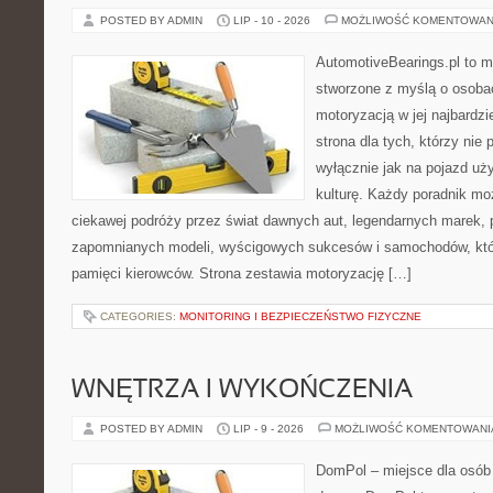
POSTED BY ADMIN
LIP - 10 - 2026
MOŻLIWOŚĆ KOMENTOWAN
AutomotiveBearings.pl to 
stworzone z myślą o osobac
motoryzacją w jej najbardz
strona dla tych, którzy nie
wyłącznie jak na pojazd uż
kulturę. Każdy poradnik mo
ciekawej podróży przez świat dawnych aut, legendarnych marek, 
zapomnianych modeli, wyścigowych sukcesów i samochodów, które
pamięci kierowców. Strona zestawia motoryzację […]
CATEGORIES:
MONITORING I BEZPIECZEŃSTWO FIZYCZNE
WNĘTRZA I WYKOŃCZENIA
POSTED BY ADMIN
LIP - 9 - 2026
MOŻLIWOŚĆ KOMENTOWAN
DomPol – miejsce dla osób