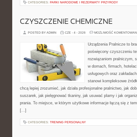
CATEGORIES:
PARKI NARODOWE I REZERWATY PRZYRODY
CZYSZCZENIE CHEMICZNE
POSTED BY ADMIN
CZE - 4 - 2026
MOŻLIWOŚĆ KOMENTOWAN
Urządzenia Pralnicze to br
poświęcony czyszczeniu tek
rozwiązaniom pralniczym, 
w domach, firmach, hotelach
usługowych oraz zakładach
stanowi kompleksowe źródło
chcą lepiej zrozumieć, jak działa profesjonalne pralnictwo, jak dob
suszarek, jak pielęgnować tkaniny, jak usuwać plamy i jak organ
prania. To miejsce, w którym użytkowe informacje łączą się z tema
[…]
CATEGORIES:
TRENING PERSONALNY