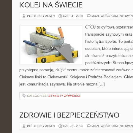
KOLEJ NA ŚWIECIE
POSTED BY ADMIN
CZE - 4 - 2026
MOŻLIWOŚĆ KOMENTOWAN
CTCU to cyfrowa przestrzeń
transporcie szynowym oraz
historią transportu. To port
osobach, które interesują s
ale również o czytelnikach 
podróżniczych. Strona łącz
przystępną narracją, dzięki czemu może zainteresować zarówno 
Ciekawe linki to Ciekawostki Kolejowe i Podróże Pociągiem. Głó
jest komunikacja szynowa. Na stronie można […]
CATEGORIES:
ETYKIETY ŻYWNOŚCI
ZDROWIE I BEZPIECZEŃSTWO
POSTED BY ADMIN
CZE - 3 - 2026
MOŻLIWOŚĆ KOMENTOWAN