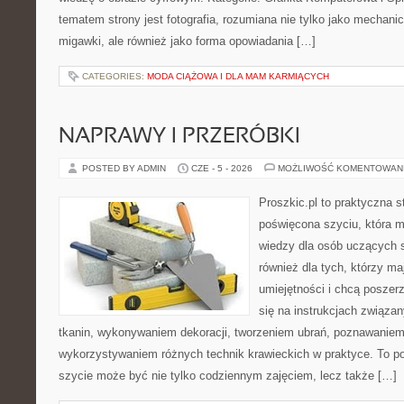
tematem strony jest fotografia, rozumiana nie tylko jako mechani
migawki, ale również jako forma opowiadania […]
CATEGORIES:
MODA CIĄŻOWA I DLA MAM KARMIĄCYCH
NAPRAWY I PRZERÓBKI
POSTED BY ADMIN
CZE - 5 - 2026
MOŻLIWOŚĆ KOMENTOWAN
Proszkic.pl to praktyczna s
poświęcona szyciu, która 
wiedzy dla osób uczących s
również dla tych, którzy m
umiejętności i chcą poszer
się na instrukcjach związa
tkanin, wykonywaniem dekoracji, tworzeniem ubrań, poznawaniem
wykorzystywaniem różnych technik krawieckich w praktyce. To por
szycie może być nie tylko codziennym zajęciem, lecz także […]