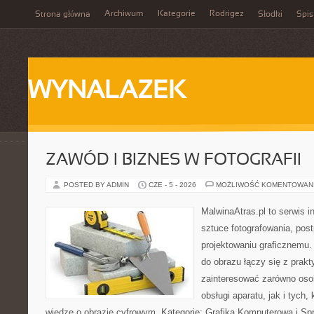
Archiwum
Kategorie
Rodrigez
Strona główna
Słodki
Spis
WYNALAZEK
ZAWÓD I BIZNES W FOTOGRAFII
POSTED BY ADMIN
CZE - 5 - 2026
MOŻLIWOŚĆ KOMENTOWAN
MalwinaAtras.pl to serwis 
sztuce fotografowania, pos
projektowaniu graficznemu. 
do obrazu łączy się z prak
zainteresować zarówno osob
obsługi aparatu, jak i tych
wiedzę o obrazie cyfrowym. Kategorie: Grafika Komputerowa i Sp