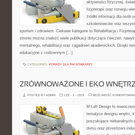
aktywności fizycznej, świa
fizjoterapii oraz rozwoju w
źródło informacji dla osób 
szkoleniowców oraz wszyst
sportem i zdrowiem. Ciekawe kategorie to Rehabilitacja i Fizjoterap
stronie można znaleźć wiele publikacji dotyczące ćwiczeń, nawy
mentalnego, rehabilitacji oraz zagadnień akademickich. Dzięki te
edukacyjne z codziennym […]
CATEGORIES:
PORADY DLA TAKSÓWKARZY
ZRÓWNOWAŻONE I EKO WNĘTR
POSTED BY ADMIN
CZE - 1 - 2026
MOŻLIWOŚĆ KOMENTOWAN
M-Loft Design to nowoczes
tematyce designu wnętrz, kt
poszukujące niebanalnych 
domu oraz przestrzeni indus