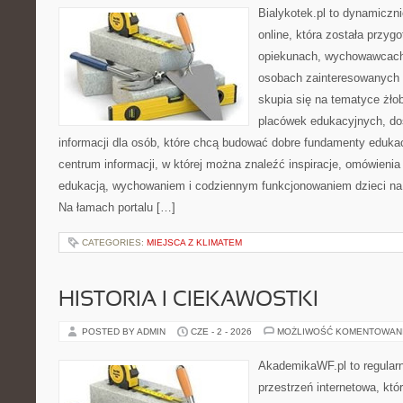
Bialykotek.pl to dynamiczni
online, która została przyg
opiekunach, wychowawcach
osobach zainteresowanych 
skupia się na tematyce żło
placówek edukacyjnych, do
informacji dla osób, które chcą budować dobre fundamenty eduka
centrum informacji, w której można znaleźć inspiracje, omówienia
edukacją, wychowaniem i codziennym funkcjonowaniem dzieci na
Na łamach portalu […]
CATEGORIES:
MIEJSCA Z KLIMATEM
HISTORIA I CIEKAWOSTKI
POSTED BY ADMIN
CZE - 2 - 2026
MOŻLIWOŚĆ KOMENTOWAN
AkademikaWF.pl to regular
przestrzeń internetowa, któ