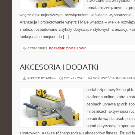
stworzone dla wszystkich, k
tematami związanymi z pro
wnętrz oraz najnowszymi rozwiązaniami w świecie wyposażenia i 
Aranżacja i projektowanie wnętrz i Małe wnętrza – wielkie rozwią
znaleźć rozbudowane artykuły dotyczące stylowych aranżacji, kt
funkcjonalne miejsce do […]
CATEGORIES:
PORADNIK ŻYWIENIOWY
AKCESORIA I DODATKI
POSTED BY ADMIN
CZE - 1 - 2026
MOŻLIWOŚĆ KOMENTOWAN
portal eSportowySklep.pl to
platforma online, która zos
osobach uprawiających spor
miłośnikach aktywności ruch
poradnikową dla osób posz
porad dotyczących sportowe
sportowych, a także różnego rodzaju akcesoriów fitness. Dzięki b