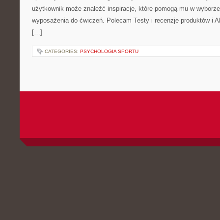
użytkownik może znaleźć inspiracje, które pomogą mu w wyborz
wyposażenia do ćwiczeń. Polecam Testy i recenzje produktów i Akc
[…]
CATEGORIES:
PSYCHOLOGIA SPORTU