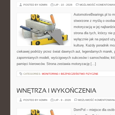
POSTED BY ADMIN
LIP - 10 - 2026
MOŻLIWOŚĆ KOMENTOWAN
AutomotiveBearings.pl to 
stworzone z myślą o osobac
motoryzacją w jej najbardz
strona dla tych, którzy nie
wyłącznie jak na pojazd uż
kulturę. Każdy poradnik mo
ciekawej podróży przez świat dawnych aut, legendarnych marek, 
zapomnianych modeli, wyścigowych sukcesów i samochodów, które
pamięci kierowców. Strona zestawia motoryzację […]
CATEGORIES:
MONITORING I BEZPIECZEŃSTWO FIZYCZNE
WNĘTRZA I WYKOŃCZENIA
POSTED BY ADMIN
LIP - 9 - 2026
MOŻLIWOŚĆ KOMENTOWAN
DomPol – miejsce dla osób