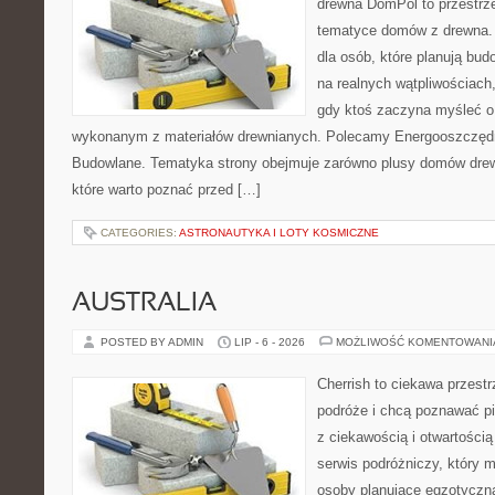
drewna DomPol to przestrz
tematyce domów z drewna. 
dla osób, które planują bu
na realnych wątpliwościach,
gdy ktoś zaczyna myśleć 
wykonanym z materiałów drewnianych. Polecamy Energooszczędno
Budowlane. Tematyka strony obejmuje zarówno plusy domów drewn
które warto poznać przed […]
CATEGORIES:
ASTRONAUTYKA I LOTY KOSMICZNE
AUSTRALIA
POSTED BY ADMIN
LIP - 6 - 2026
MOŻLIWOŚĆ KOMENTOWAN
Cherrish to ciekawa przestr
podróże i chcą poznawać pi
z ciekawością i otwartości
serwis podróżniczy, który 
osoby planujące egzotyczną 