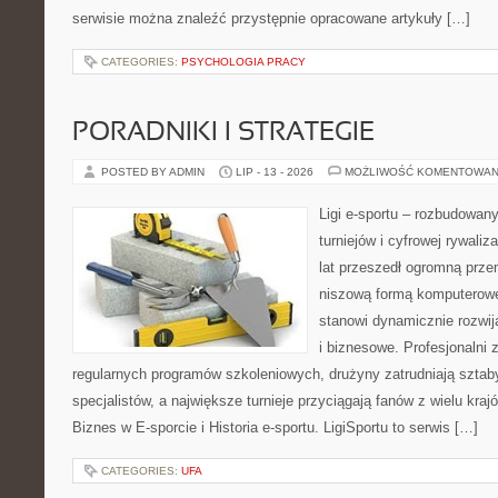
serwisie można znaleźć przystępnie opracowane artykuły […]
CATEGORIES:
PSYCHOLOGIA PRACY
PORADNIKI I STRATEGIE
POSTED BY ADMIN
LIP - 13 - 2026
MOŻLIWOŚĆ KOMENTOWAN
Ligi e-sportu – rozbudowany
turniejów i cyfrowej rywaliz
lat przeszedł ogromną prze
niszową formą komputerowej
stanowi dynamicznie rozwij
i biznesowe. Profesjonalni 
regularnych programów szkoleniowych, drużyny zatrudniają sztab
specjalistów, a największe turnieje przyciągają fanów z wielu kraj
Biznes w E-sporcie i Historia e-sportu. LigiSportu to serwis […]
CATEGORIES:
UFA