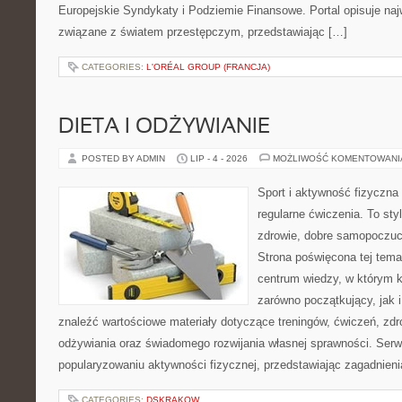
Europejskie Syndykaty i Podziemie Finansowe. Portal opisuje na
związane z światem przestępczym, przedstawiając […]
CATEGORIES:
L'ORÉAL GROUP (FRANCJA)
DIETA I ODŻYWIANIE
POSTED BY ADMIN
LIP - 4 - 2026
MOŻLIWOŚĆ KOMENTOWAN
Sport i aktywność fizyczna 
regularne ćwiczenia. To sty
zdrowie, dobre samopoczuci
Strona poświęcona tej tem
centrum wiedzy, w którym k
zarówno początkujący, jak
znaleźć wartościowe materiały dotyczące treningów, ćwiczeń, zdr
odżywiania oraz świadomego rozwijania własnej sprawności. Serwi
popularyzowaniu aktywności fizycznej, przedstawiając zagadnien
CATEGORIES:
DSKRAKOW