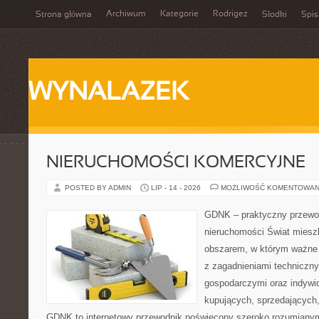
Archiwum
Kategorie
Rodrigez
Strona główna
Słodki
Spis
WYNALAZEK
NIERUCHOMOŚCI KOMERCYJNE
POSTED BY ADMIN
LIP - 14 - 2026
MOŻLIWOŚĆ KOMENTOWAN
GDNK – praktyczny przewod
nieruchomości Świat miesz
obszarem, w którym ważne 
z zagadnieniami techniczn
gospodarczymi oraz indywi
kupujących, sprzedających, 
GDNK to internetowy przewodnik poświęcony szeroko rozumiany