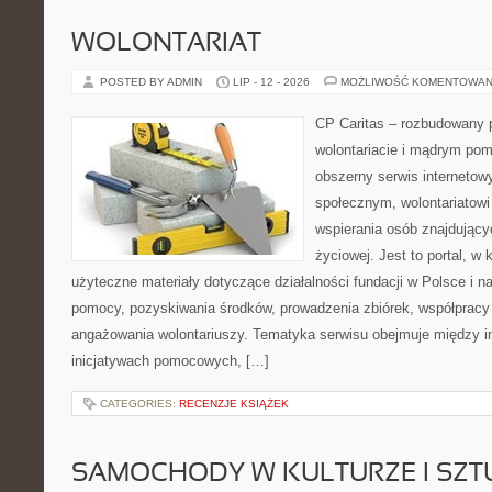
WOLONTARIAT
POSTED BY ADMIN
LIP - 12 - 2026
MOŻLIWOŚĆ KOMENTOWAN
CP Caritas – rozbudowany p
wolontariacie i mądrym pom
obszerny serwis internetow
społecznym, wolontariatow
wspierania osób znajdującyc
życiowej. Jest to portal, 
użyteczne materiały dotyczące działalności fundacji w Polsce i n
pomocy, pozyskiwania środków, prowadzenia zbiórek, współpracy
angażowania wolontariuszy. Tematyka serwisu obejmuje między i
inicjatywach pomocowych, […]
CATEGORIES:
RECENZJE KSIĄŻEK
SAMOCHODY W KULTURZE I SZT