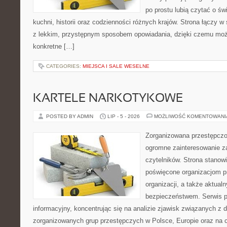
po prostu lubią czytać o świ
kuchni, historii oraz codzienności różnych krajów. Strona łączy 
z lekkim, przystępnym sposobem opowiadania, dzięki czemu moż
konkretne […]
CATEGORIES:
MIEJSCA I SALE WESELNE
KARTELE NARKOTYKOWE
POSTED BY ADMIN
LIP - 5 - 2026
MOŻLIWOŚĆ KOMENTOWAN
Zorganizowana przestępczoś
ogromne zainteresowanie za
czytelników. Strona stanow
poświęcone organizacjom p
organizacji, a także aktu
bezpieczeństwem. Serwis p
informacyjny, koncentrując się na analizie zjawisk związanych z d
zorganizowanych grup przestępczych w Polsce, Europie oraz na 