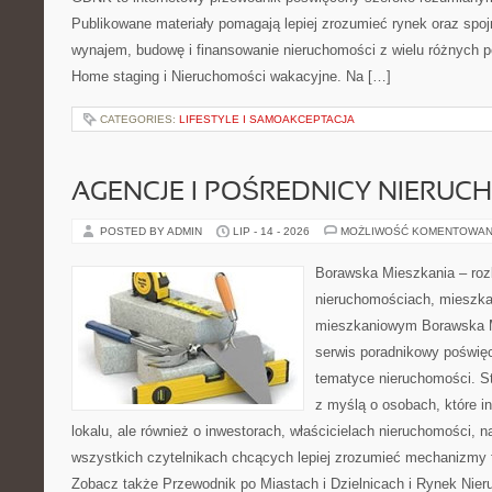
Publikowane materiały pomagają lepiej zrozumieć rynek oraz spoj
wynajem, budowę i finansowanie nieruchomości z wielu różnych 
Home staging i Nieruchomości wakacyjne. Na […]
CATEGORIES:
LIFESTYLE I SAMOAKCEPTACJA
AGENCJE I POŚREDNICY NIERUC
POSTED BY ADMIN
LIP - 14 - 2026
MOŻLIWOŚĆ KOMENTOWAN
Borawska Mieszkania – roz
nieruchomościach, mieszka
mieszkaniowym Borawska M
serwis poradnikowy poświę
tematyce nieruchomości. S
z myślą o osobach, które i
lokalu, ale również o inwestorach, właścicielach nieruchomości, 
wszystkich czytelnikach chcących lepiej zrozumieć mechanizmy 
Zobacz także Przewodnik po Miastach i Dzielnicach i Rynek Nie