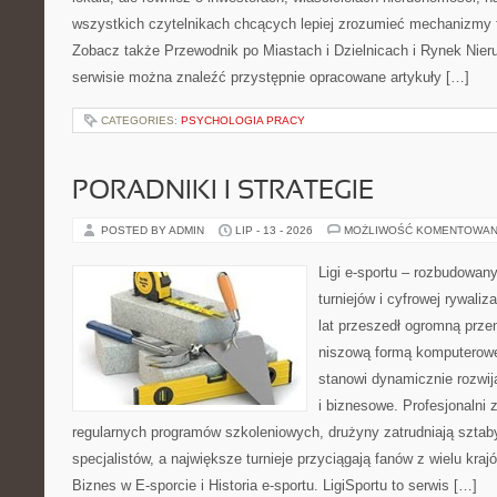
wszystkich czytelnikach chcących lepiej zrozumieć mechanizmy 
Zobacz także Przewodnik po Miastach i Dzielnicach i Rynek Nie
serwisie można znaleźć przystępnie opracowane artykuły […]
CATEGORIES:
PSYCHOLOGIA PRACY
PORADNIKI I STRATEGIE
POSTED BY ADMIN
LIP - 13 - 2026
MOŻLIWOŚĆ KOMENTOWAN
Ligi e-sportu – rozbudowany
turniejów i cyfrowej rywaliz
lat przeszedł ogromną prze
niszową formą komputerowej
stanowi dynamicznie rozwij
i biznesowe. Profesjonalni 
regularnych programów szkoleniowych, drużyny zatrudniają sztab
specjalistów, a największe turnieje przyciągają fanów z wielu kraj
Biznes w E-sporcie i Historia e-sportu. LigiSportu to serwis […]