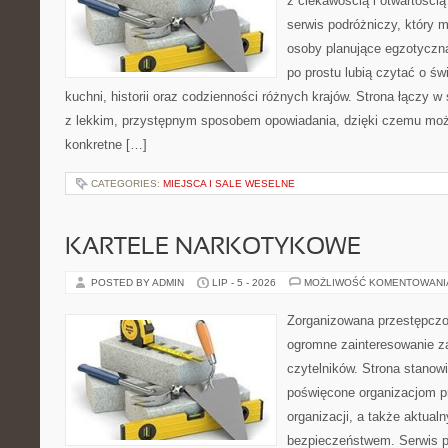
z ciekawością i otwartości
serwis podróżniczy, który 
osoby planujące egzotyczną 
po prostu lubią czytać o świ
kuchni, historii oraz codzienności różnych krajów. Strona łączy 
z lekkim, przystępnym sposobem opowiadania, dzięki czemu moż
konkretne […]
CATEGORIES:
MIEJSCA I SALE WESELNE
KARTELE NARKOTYKOWE
POSTED BY ADMIN
LIP - 5 - 2026
MOŻLIWOŚĆ KOMENTOWAN
Zorganizowana przestępczoś
ogromne zainteresowanie za
czytelników. Strona stanow
poświęcone organizacjom p
organizacji, a także aktu
bezpieczeństwem. Serwis p