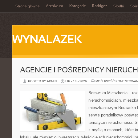
Archiwum
Kategorie
Rodrigez
Strona główna
Słodki
Spis
WYNALAZEK
AGENCJE I POŚREDNICY NIERUC
POSTED BY ADMIN
LIP - 14 - 2026
MOŻLIWOŚĆ KOMENTOWAN
Borawska Mieszkania – roz
nieruchomościach, mieszka
mieszkaniowym Borawska M
serwis poradnikowy poświę
tematyce nieruchomości. S
z myślą o osobach, które i
lokalu, ale również o inwestorach, właścicielach nieruchomości, 