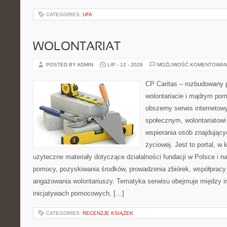
CATEGORIES:
UFA
WOLONTARIAT
POSTED BY ADMIN
LIP - 12 - 2026
MOŻLIWOŚĆ KOMENTOWAN
CP Caritas – rozbudowany p
wolontariacie i mądrym pom
obszerny serwis internetow
społecznym, wolontariatow
wspierania osób znajdującyc
życiowej. Jest to portal, 
użyteczne materiały dotyczące działalności fundacji w Polsce i n
pomocy, pozyskiwania środków, prowadzenia zbiórek, współpracy
angażowania wolontariuszy. Tematyka serwisu obejmuje między i
inicjatywach pomocowych, […]
CATEGORIES:
RECENZJE KSIĄŻEK