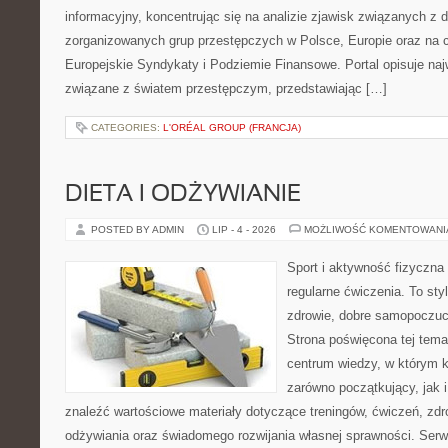
informacyjny, koncentrując się na analizie zjawisk związanych z d
zorganizowanych grup przestępczych w Polsce, Europie oraz na 
Europejskie Syndykaty i Podziemie Finansowe. Portal opisuje na
związane z światem przestępczym, przedstawiając […]
CATEGORIES:
L'ORÉAL GROUP (FRANCJA)
DIETA I ODŻYWIANIE
POSTED BY ADMIN
LIP - 4 - 2026
MOŻLIWOŚĆ KOMENTOWAN
Sport i aktywność fizyczna 
regularne ćwiczenia. To sty
zdrowie, dobre samopoczuci
Strona poświęcona tej tem
centrum wiedzy, w którym k
zarówno początkujący, jak
znaleźć wartościowe materiały dotyczące treningów, ćwiczeń, zdr
odżywiania oraz świadomego rozwijania własnej sprawności. Serwi