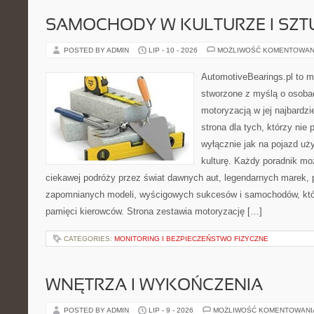
SAMOCHODY W KULTURZE I SZT
POSTED BY ADMIN
LIP - 10 - 2026
MOŻLIWOŚĆ KOMENTOWAN
AutomotiveBearings.pl to 
stworzone z myślą o osobac
motoryzacją w jej najbardz
strona dla tych, którzy nie
wyłącznie jak na pojazd uż
kulturę. Każdy poradnik mo
ciekawej podróży przez świat dawnych aut, legendarnych marek, 
zapomnianych modeli, wyścigowych sukcesów i samochodów, które
pamięci kierowców. Strona zestawia motoryzację […]
CATEGORIES:
MONITORING I BEZPIECZEŃSTWO FIZYCZNE
WNĘTRZA I WYKOŃCZENIA
POSTED BY ADMIN
LIP - 9 - 2026
MOŻLIWOŚĆ KOMENTOWAN