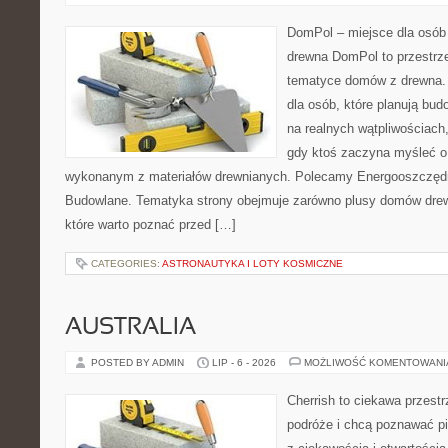
DomPol – miejsce dla osób
drewna DomPol to przestrz
tematyce domów z drewna. 
dla osób, które planują bu
na realnych wątpliwościach,
gdy ktoś zaczyna myśleć 
wykonanym z materiałów drewnianych. Polecamy Energooszczędno
Budowlane. Tematyka strony obejmuje zarówno plusy domów drewn
które warto poznać przed […]
CATEGORIES:
ASTRONAUTYKA I LOTY KOSMICZNE
AUSTRALIA
POSTED BY ADMIN
LIP - 6 - 2026
MOŻLIWOŚĆ KOMENTOWAN
Cherrish to ciekawa przestr
podróże i chcą poznawać pi