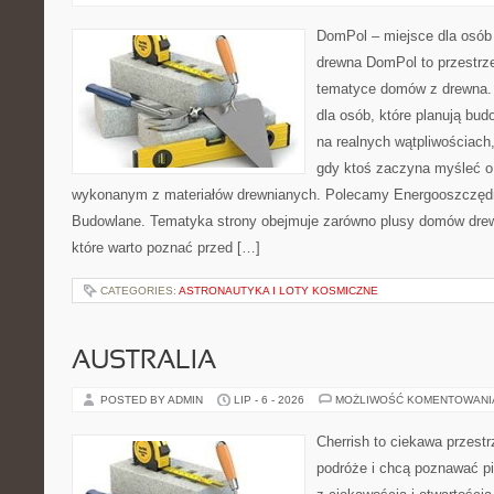
DomPol – miejsce dla osób
drewna DomPol to przestrz
tematyce domów z drewna. 
dla osób, które planują bu
na realnych wątpliwościach,
gdy ktoś zaczyna myśleć 
wykonanym z materiałów drewnianych. Polecamy Energooszczędno
Budowlane. Tematyka strony obejmuje zarówno plusy domów drewn
które warto poznać przed […]
CATEGORIES:
ASTRONAUTYKA I LOTY KOSMICZNE
AUSTRALIA
POSTED BY ADMIN
LIP - 6 - 2026
MOŻLIWOŚĆ KOMENTOWAN
Cherrish to ciekawa przestr
podróże i chcą poznawać pi