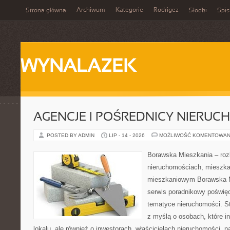
Archiwum
Kategorie
Rodrigez
Strona główna
Słodki
Spis
WYNALAZEK
AGENCJE I POŚREDNICY NIERUC
POSTED BY ADMIN
LIP - 14 - 2026
MOŻLIWOŚĆ KOMENTOWAN
Borawska Mieszkania – roz
nieruchomościach, mieszka
mieszkaniowym Borawska M
serwis poradnikowy poświę
tematyce nieruchomości. S
z myślą o osobach, które i
lokalu, ale również o inwestorach, właścicielach nieruchomości, 