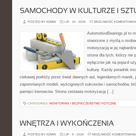
SAMOCHODY W KULTURZE I SZT
POSTED BY ADMIN
LIP - 10 - 2026
MOŻLIWOŚĆ KOMENTOWAN
AutomotiveBearings.pl to 
stworzone z myślą o osobac
motoryzacją w jej najbardz
strona dla tych, którzy nie
wyłącznie jak na pojazd uż
kulturę. Każdy poradnik mo
ciekawej podróży przez świat dawnych aut, legendarnych marek, 
zapomnianych modeli, wyścigowych sukcesów i samochodów, które
pamięci kierowców. Strona zestawia motoryzację […]
CATEGORIES:
MONITORING I BEZPIECZEŃSTWO FIZYCZNE
WNĘTRZA I WYKOŃCZENIA
POSTED BY ADMIN
LIP - 9 - 2026
MOŻLIWOŚĆ KOMENTOWAN