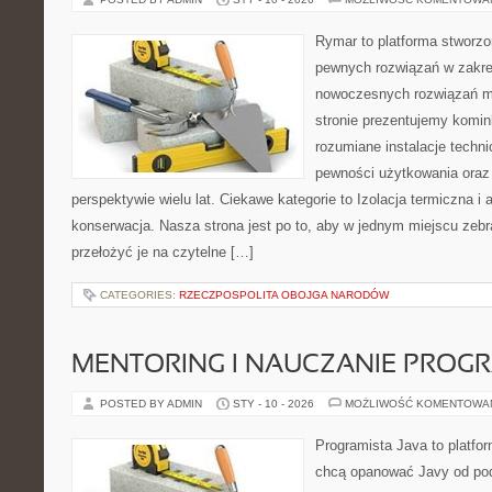
Rymar to platforma stworzo
pewnych rozwiązań w zakre
nowoczesnych rozwiązań m
stronie prezentujemy komin
rozumiane instalacje techn
pewności użytkowania ora
perspektywie wielu lat. Ciekawe kategorie to Izolacja termiczna i 
konserwacja. Nasza strona jest po to, aby w jednym miejscu zeb
przełożyć je na czytelne […]
CATEGORIES:
RZECZPOSPOLITA OBOJGA NARODÓW
MENTORING I NAUCZANIE PRO
POSTED BY ADMIN
STY - 10 - 2026
MOŻLIWOŚĆ KOMENTOWA
Programista Java to platfo
chcą opanować Javy od pod