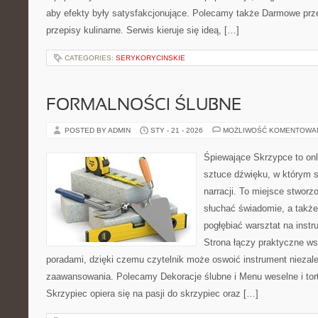
aby efekty były satysfakcjonujące. Polecamy także Darmowe prze
przepisy kulinarne. Serwis kieruje się ideą, […]
CATEGORIES:
SERYKORYCINSKIE
FORMALNOŚCI ŚLUBNE
POSTED BY ADMIN
STY - 21 - 2026
MOŻLIWOŚĆ KOMENTOWA
Śpiewające Skrzypce to onl
sztuce dźwięku, w którym s
narracji. To miejsce stworz
słuchać świadomie, a także 
pogłębiać warsztat na ins
Strona łączy praktyczne w
poradami, dzięki czemu czytelnik może oswoić instrument niezal
zaawansowania. Polecamy Dekoracje ślubne i Menu weselne i tor
Skrzypiec opiera się na pasji do skrzypiec oraz […]