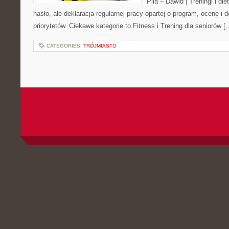
Piła – Dawid | Treningi i die
hasło, ale deklaracja regularnej pracy opartej o program, ocenę i
priorytetów. Ciekawe kategorie to Fitness i Trening dla seniorów [
CATEGORIES:
TRÓJMIASTO