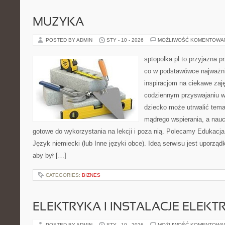
MUZYKA
POSTED BY ADMIN
STY - 10 - 2026
MOŻLIWOŚĆ KOMENTOWA
sptopolka.pl to przyjazna 
co w podstawówce najważnie
inspiracjom na ciekawe zaj
codziennym przyswajaniu w
dziecko może utrwalić temat
mądrego wspierania, a nauc
gotowe do wykorzystania na lekcji i poza nią. Polecamy Edukacja
Język niemiecki (lub Inne języki obce). Ideą serwisu jest uporząd
aby był […]
CATEGORIES:
BIZNES
ELEKTRYKA I INSTALACJE ELEKT
POSTED BY ADMIN
STY - 10 - 2026
MOŻLIWOŚĆ KOMENTOWA