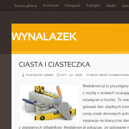
Archiwum
Kategorie
Rodrigez
Strona główna
Słodki
Spis
WYNALAZEK
CIASTA I CIASTECZKA
POSTED BY ADMIN
STY - 22 - 2026
MOŻLIWOŚĆ KOMENTOWA
Mediaknorr.pl to przystępny
z myślą o osobach szukaj
rozwiązań w kuchni. To miej
gotować bez zbędnych kompl
cenią smak domowych potra
inspiracje na klasyczne da
z popularnych składników. Mediaknorr.pl pokazuje, że gotowanie