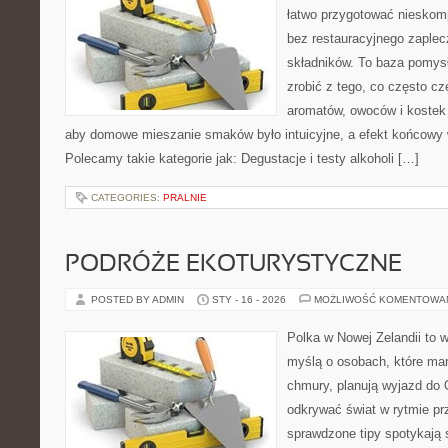
łatwo przygotować nieskom
bez restauracyjnego zaplec
składników. To baza pomysłó
zrobić z tego, co często cz
aromatów, owoców i kostek 
aby domowe mieszanie smaków było intuicyjne, a efekt końcowy w
Polecamy takie kategorie jak: Degustacje i testy alkoholi […]
CATEGORIES:
PRALNIE
PODRÓŻE EKOTURYSTYCZNE
POSTED BY ADMIN
STY - 16 - 2026
MOŻLIWOŚĆ KOMENTOWA
Polka w Nowej Zelandii to 
myślą o osobach, które marz
chmury, planują wyjazd do 
odkrywać świat w rytmie pr
sprawdzone tipy spotykają s