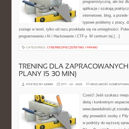
programistyczną, ale też dl
aplikacje i szukają praktyc
internetowe, blog, a przede
typowe problemy z pracy, d
zostaje w teorii, tylko od razu przekłada się na umiejętności. Po
programowaniu i AI i Hackowanie i CTF-y. W centrum tej […]
CATEGORIES:
CYBERBEZPIECZEŃSTWO I PRAWO
TRENING DLA ZAPRACOWANYCH 
PLANY 15–30 MIN)
POSTED BY ADMIN
STY - 10 - 2026
MOŻLIWOŚĆ KOMENTOWA
Cześć! Jeśli szukasz miejs
dietą i konkretnym wsparcie
www.dawidulinski.pl została
aby prowadzić osoby z Piły 
w podróży do wyższej spraw