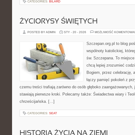
CATEGORIES:
BILARD
ŻYCIORYSY ŚWIĘTYCH
POSTED BY ADMIN
STY - 20 - 2026
MOŻLIWOŚĆ KOMENTOWA
Szczepan.org.pl to blog po
wspólnoty katolickiej, które
św. Szczepana. To miejsce 
chcą lepiej zrozumieć codz
Bogiem, przez celebrację, 
łączy pamięć pokoleń z przy
czemu treści trafiają zarówno do osób głęboko zaangażowanych, ja
stawiają pierwsze kroki. Polecamy także: Świadectwa wiary i Teolog
chrześcijańska. […]
CATEGORIES:
SEAT
HISTORIA ŻYCIA NA ZIEMI