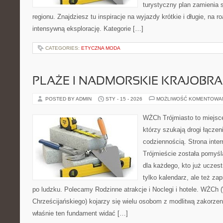
turystyczny plan zamienia 
regionu. Znajdziesz tu inspiracje na wyjazdy krótkie i długie, na ro
intensywną eksplorację. Kategorie […]
CATEGORIES:
ETYCZNA MODA
PLAŻE I NADMORSKIE KRAJOBR
POSTED BY ADMIN
STY - 15 - 2026
MOŻLIWOŚĆ KOMENTOWA
WŻCh Trójmiasto to miejsce
którzy szukają drogi łącze
codziennością. Strona inter
Trójmieście została pomyś
dla każdego, kto już uczest
tylko kalendarz, ale też za
po ludzku. Polecamy Rodzinne atrakcje i Noclegi i hotele. WŻCh 
Chrześcijańskiego) kojarzy się wielu osobom z modlitwą zakorzen
właśnie ten fundament widać […]