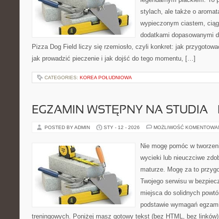
stylach, ale także o aromat
wypieczonym ciastem, ciąg
dodatkami dopasowanymi do
Pizza Dog Field liczy się rzemiosło, czyli konkret: jak przygotowa
jak prowadzić pieczenie i jak dojść do tego momentu, […]
CATEGORIES:
KOREA POŁUDNIOWA
EGZAMIN WSTĘPNY NA STUDIA – 
POSTED BY ADMIN
STY - 12 - 2026
MOŻLIWOŚĆ KOMENTOWA
Nie mogę pomóc w tworzeniu
wycieki lub nieuczciwe zdo
maturze. Mogę za to przygo
Twojego serwisu w bezpieczn
miejsca do solidnych powtó
podstawie wymagań egzami
treningowych. Poniżej masz gotowy tekst (bez HTML, bez linków