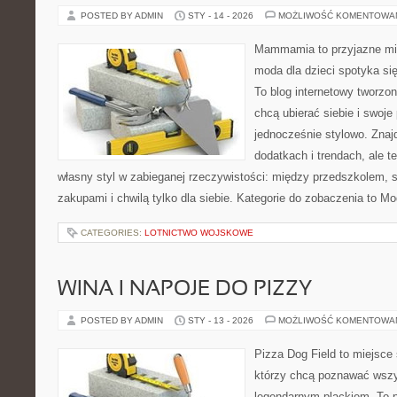
POSTED BY ADMIN
STY - 14 - 2026
MOŻLIWOŚĆ KOMENTOWA
Mammamia to przyjazne mie
moda dla dzieci spotyka si
To blog internetowy tworzon
chcą ubierać siebie i swoje
jednocześnie stylowo. Znajd
dodatkach i trendach, ale t
własny styl w zabieganej rzeczywistości: między przedszkolem, 
zakupami i chwilą tylko dla siebie. Kategorie do zobaczenia to M
CATEGORIES:
LOTNICTWO WOJSKOWE
WINA I NAPOJE DO PIZZY
POSTED BY ADMIN
STY - 13 - 2026
MOŻLIWOŚĆ KOMENTOWA
Pizza Dog Field to miejsce 
którzy chcą poznawać wszy
legendarnym plackiem. To p