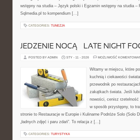
wstępny na studia – Język polski i Egzamin wstępny na studia – 
Sqlmedia.pl to kompendium […]
CATEGORIES:
TUNEZJA
JEDZENIE NOCĄ – LATE NIGHT F
POSTED BY ADMIN
STY - 11 - 2026
MOŻLIWOŚĆ KOMENTOWA
Witamy w miejscu, które p
kuchnią i ciekawości świat
przewodnik po restauracjac
zakątkach świata. Jeśli lub
nowości, cenisz rzetelność 
w sposób przystępny, to tra
stronie to Restauracje w Europie i Kulinarne Podróże Solo (Solo Din
„ładnych zdjęć i paru zdań”. To relacja z […]
CATEGORIES:
TURYSTYKA