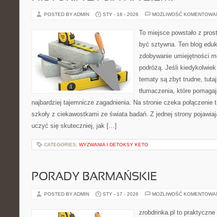
POSTED BY ADMIN
STY - 18 - 2026
MOŻLIWOŚĆ KOMENTOWA
To miejsce powstało z prost
być sztywna. Ten blog eduk
zdobywanie umiejętności m
podróżą. Jeśli kiedykolwiek
tematy są zbyt trudne, tuta
tłumaczenia, które pomaga
najbardziej tajemnicze zagadnienia. Na stronie czeka połączenie tr
szkoły z ciekawostkami ze świata badań. Z jednej strony pojawiają
uczyć się skuteczniej, jak […]
CATEGORIES:
WYZWANIA I DETOKSY KETO
PORADY BARMAŃSKIE
POSTED BY ADMIN
STY - 17 - 2026
MOŻLIWOŚĆ KOMENTOWA
zrobdrinka.pl to praktyczne