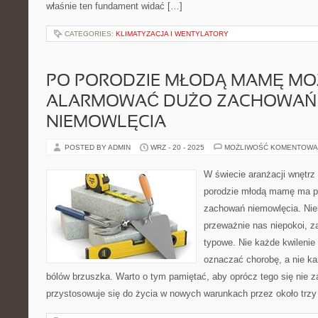
właśnie ten fundament widać […]
CATEGORIES:
KLIMATYZACJA I WENTYLATORY
PO PORODZIE MŁODĄ MAMĘ MO
ALARMOWAĆ DUŻO ZACHOWAŃ
NIEMOWLĘCIA
POSTED BY ADMIN
WRZ - 20 - 2025
MOŻLIWOŚĆ KOMENTOWA
W świecie aranżacji wnętrz
porodzie młodą mamę ma p
zachowań niemowlęcia. Niem
przeważnie nas niepokoi, z
typowe. Nie każde kwileni
oznaczać chorobę, a nie k
bólów brzuszka. Warto o tym pamiętać, aby oprócz tego się nie 
przystosowuje się do życia w nowych warunkach przez około trzy 