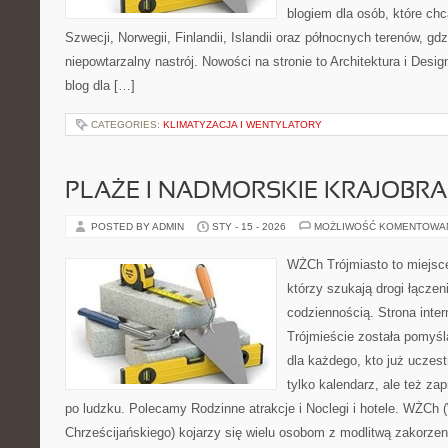
blogiem dla osób, które chc
Szwecji, Norwegii, Finlandii, Islandii oraz północnych terenów, gd
niepowtarzalny nastrój. Nowości na stronie to Architektura i Design
blog dla […]
CATEGORIES:
KLIMATYZACJA I WENTYLATORY
PLAŻE I NADMORSKIE KRAJOBR
POSTED BY ADMIN
STY - 15 - 2026
MOŻLIWOŚĆ KOMENTOWA
WŻCh Trójmiasto to miejsce
którzy szukają drogi łącze
codziennością. Strona inter
Trójmieście została pomyś
dla każdego, kto już uczest
tylko kalendarz, ale też za
po ludzku. Polecamy Rodzinne atrakcje i Noclegi i hotele. WŻCh 
Chrześcijańskiego) kojarzy się wielu osobom z modlitwą zakorzen