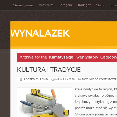
Archiwum
Kategorie
Rodrigez
Strona główna
Słodki
Spis
WYNALAZEK
Archive for the ‘Klimatyzacja i wentylatory’ Categor
KULTURA I TRADYCJE
POSTED BY ADMIN
MAJ - 21 - 2026
MOŻLIWOŚĆ KOMENTOWA
kraje nordyckie to region, k
ciekawe świata. To północn
krajobrazy spotyka się z n
podróż może stać się wyj
Strona poświęcona tej tema