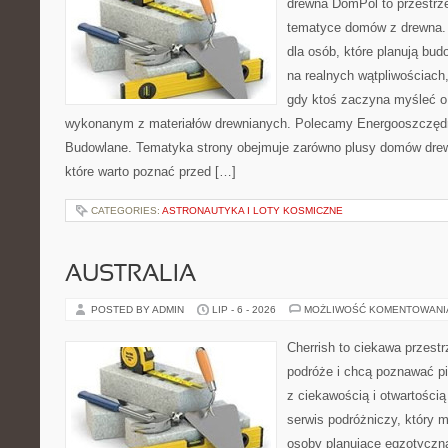
drewna DomPol to przestrz
tematyce domów z drewna. 
dla osób, które planują bu
na realnych wątpliwościach,
gdy ktoś zaczyna myśleć 
wykonanym z materiałów drewnianych. Polecamy Energooszczędno
Budowlane. Tematyka strony obejmuje zarówno plusy domów drewn
które warto poznać przed […]
CATEGORIES:
ASTRONAUTYKA I LOTY KOSMICZNE
AUSTRALIA
POSTED BY ADMIN
LIP - 6 - 2026
MOŻLIWOŚĆ KOMENTOWAN
Cherrish to ciekawa przestr
podróże i chcą poznawać pi
z ciekawością i otwartości
serwis podróżniczy, który 
osoby planujące egzotyczną 