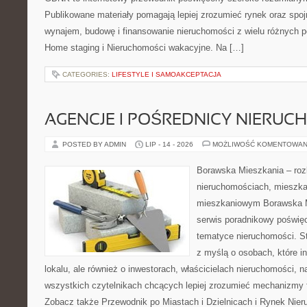
Publikowane materiały pomagają lepiej zrozumieć rynek oraz spoj
wynajem, budowę i finansowanie nieruchomości z wielu różnych 
Home staging i Nieruchomości wakacyjne. Na […]
CATEGORIES:
LIFESTYLE I SAMOAKCEPTACJA
AGENCJE I POŚREDNICY NIERUC
POSTED BY ADMIN
LIP - 14 - 2026
MOŻLIWOŚĆ KOMENTOWAN
Borawska Mieszkania – roz
nieruchomościach, mieszka
mieszkaniowym Borawska M
serwis poradnikowy poświę
tematyce nieruchomości. S
z myślą o osobach, które i
lokalu, ale również o inwestorach, właścicielach nieruchomości, 
wszystkich czytelnikach chcących lepiej zrozumieć mechanizmy 
Zobacz także Przewodnik po Miastach i Dzielnicach i Rynek Nie