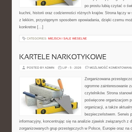
po prostu lubią czytać o świ
kuchni, historii oraz codzienności różnych krajów. Strona łączy 
z lekkim, przystępnym sposobem opowiadania, dzięki czemu moż
konkretne […]
CATEGORIES:
MIEJSCA I SALE WESELNE
KARTELE NARKOTYKOWE
POSTED BY ADMIN
LIP - 5 - 2026
MOŻLIWOŚĆ KOMENTOWAN
Zorganizowana przestępczoś
ogromne zainteresowanie za
czytelników. Strona stanow
poświęcone organizacjom p
organizacji, a także aktu
bezpieczeństwem. Serwis p
informacyjny, koncentrując się na analizie zjawisk związanych z d
zorganizowanych grup przestępczych w Polsce, Europie oraz na 