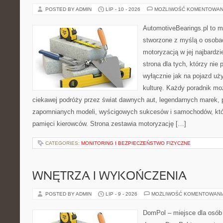
POSTED BY ADMIN
LIP - 10 - 2026
MOŻLIWOŚĆ KOMENTOWAN
AutomotiveBearings.pl to 
stworzone z myślą o osobac
motoryzacją w jej najbardz
strona dla tych, którzy nie
wyłącznie jak na pojazd uż
kulturę. Każdy poradnik mo
ciekawej podróży przez świat dawnych aut, legendarnych marek, 
zapomnianych modeli, wyścigowych sukcesów i samochodów, które
pamięci kierowców. Strona zestawia motoryzację […]
CATEGORIES:
MONITORING I BEZPIECZEŃSTWO FIZYCZNE
WNĘTRZA I WYKOŃCZENIA
POSTED BY ADMIN
LIP - 9 - 2026
MOŻLIWOŚĆ KOMENTOWAN
DomPol – miejsce dla osób