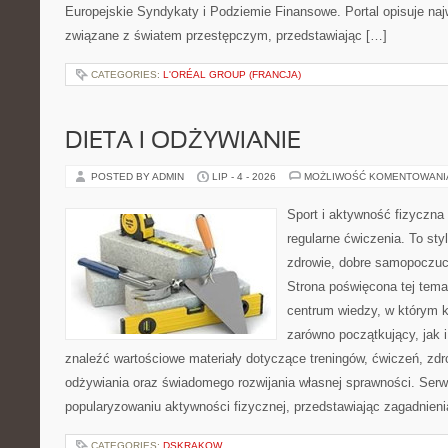
Europejskie Syndykaty i Podziemie Finansowe. Portal opisuje na
związane z światem przestępczym, przedstawiając […]
CATEGORIES:
L'ORÉAL GROUP (FRANCJA)
DIETA I ODŻYWIANIE
POSTED BY ADMIN
LIP - 4 - 2026
MOŻLIWOŚĆ KOMENTOWAN
Sport i aktywność fizyczna 
regularne ćwiczenia. To sty
zdrowie, dobre samopoczuci
Strona poświęcona tej tem
centrum wiedzy, w którym k
zarówno początkujący, jak
znaleźć wartościowe materiały dotyczące treningów, ćwiczeń, zdr
odżywiania oraz świadomego rozwijania własnej sprawności. Serwi
popularyzowaniu aktywności fizycznej, przedstawiając zagadnien
CATEGORIES:
DSKRAKOW