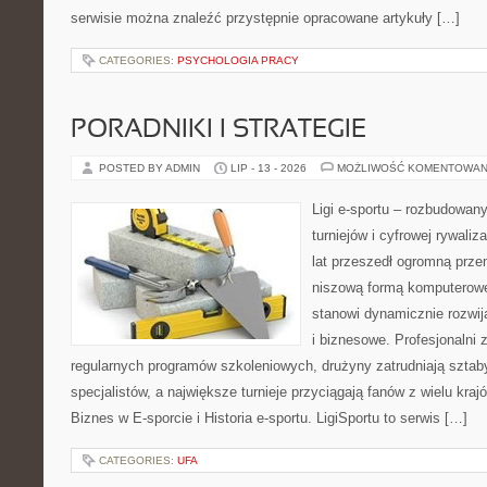
serwisie można znaleźć przystępnie opracowane artykuły […]
CATEGORIES:
PSYCHOLOGIA PRACY
PORADNIKI I STRATEGIE
POSTED BY ADMIN
LIP - 13 - 2026
MOŻLIWOŚĆ KOMENTOWAN
Ligi e-sportu – rozbudowany
turniejów i cyfrowej rywaliz
lat przeszedł ogromną prze
niszową formą komputerowej
stanowi dynamicznie rozwij
i biznesowe. Profesjonalni 
regularnych programów szkoleniowych, drużyny zatrudniają sztab
specjalistów, a największe turnieje przyciągają fanów z wielu kraj
Biznes w E-sporcie i Historia e-sportu. LigiSportu to serwis […]
CATEGORIES:
UFA