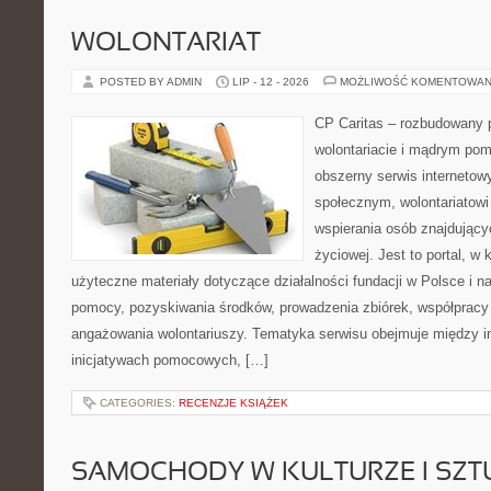
WOLONTARIAT
POSTED BY ADMIN
LIP - 12 - 2026
MOŻLIWOŚĆ KOMENTOWAN
CP Caritas – rozbudowany p
wolontariacie i mądrym pom
obszerny serwis internetow
społecznym, wolontariatow
wspierania osób znajdującyc
życiowej. Jest to portal, 
użyteczne materiały dotyczące działalności fundacji w Polsce i n
pomocy, pozyskiwania środków, prowadzenia zbiórek, współpracy
angażowania wolontariuszy. Tematyka serwisu obejmuje między i
inicjatywach pomocowych, […]
CATEGORIES:
RECENZJE KSIĄŻEK
SAMOCHODY W KULTURZE I SZT