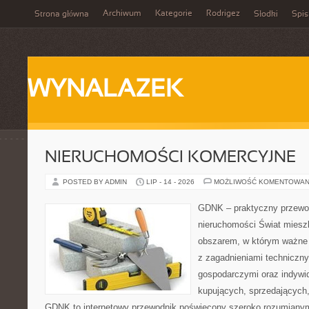
Archiwum
Kategorie
Rodrigez
Strona główna
Słodki
Spis
WYNALAZEK
NIERUCHOMOŚCI KOMERCYJNE
POSTED BY ADMIN
LIP - 14 - 2026
MOŻLIWOŚĆ KOMENTOWAN
GDNK – praktyczny przewod
nieruchomości Świat miesz
obszarem, w którym ważne 
z zagadnieniami techniczn
gospodarczymi oraz indywi
kupujących, sprzedających, 
GDNK to internetowy przewodnik poświęcony szeroko rozumiany