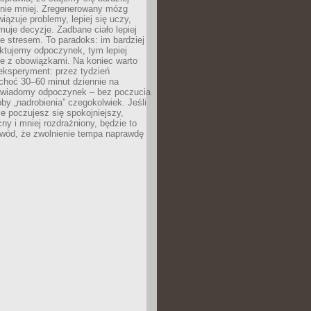
 nie mniej. Zregenerowany mózg
wiązuje problemy, lepiej się uczy,
jmuje decyzje. Zadbane ciało lepiej
ze stresem. To paradoks: im bardziej
ktujemy odpoczynek, tym lepiej
ie z obowiązkami. Na koniec warto
eksperyment: przez tydzień
choć 30–60 minut dziennie na
świadomy odpoczynek – bez poczucia
óby „nadrobienia” czegokolwiek. Jeśli
e poczujesz się spokojniejszy,
cny i mniej rozdrażniony, będzie to
owód, że zwolnienie tempa naprawdę