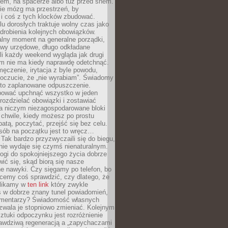
cem, na spacerze albo tuż przed snem.
ie mózg ma przestrzeń, by
 i coś z tych klocków zbudować.
elu dorosłych traktuje wolny czas jako
drobienia kolejnych obowiązków.
alny moment na generalne porządki,
awy urzędowe, długo odkładane
śli każdy weekend wygląda jak drugi
zm nie ma kiedy naprawdę odetchnąć.
ęczenie, irytacja z byle powodu,
poczucie, że „nie wyrabiam”. Świadomy
to zaplanowane odpuszczenie.
bować upchnąć wszystko w jeden
 rozdzielać obowiązki i zostawiać
na niczym niezagospodarowane bloki
 chwile, kiedy możesz po prostu
batą, poczytać, przejść się bez celu.
sób na początku jest to wręcz…
Tak bardzo przyzwyczaili się do biegu,
nie wydaje się czymś nienaturalnym.
ogi do spokojniejszego życia dobrze
wić się, skąd biorą się nasze
e nawyki. Czy sięgamy po telefon, bo
cemy coś sprawdzić, czy dlatego, że
klikamy w
ten link
który zwykle
s w dobrze znany tunel powiadomień,
komentarzy? Świadomość własnych
zwala je stopniowo zmieniać. Kolejnym
tuki odpoczynku jest rozróżnienie
awdziwą regeneracją a „zapychaczami