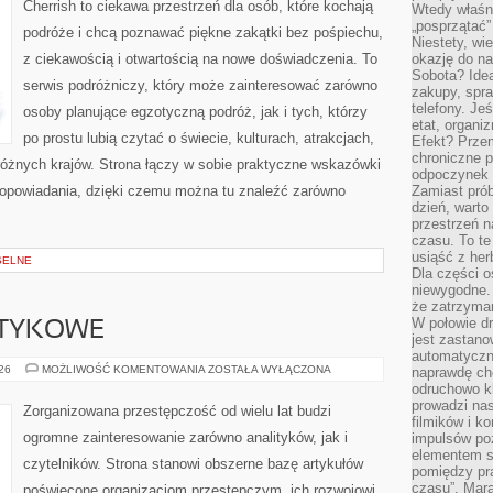
Cherrish to ciekawa przestrzeń dla osób, które kochają
Wtedy właśn
„posprzątać”
podróże i chcą poznawać piękne zakątki bez pośpiechu,
Niestety, wi
z ciekawością i otwartością na nowe doświadczenia. To
okazję do na
Sobota? Ide
serwis podróżniczy, który może zainteresować zarówno
zakupy, spr
telefony. Je
osoby planujące egzotyczną podróż, jak i tych, którzy
etat, organi
po prostu lubią czytać o świecie, kulturach, atrakcjach,
Efekt? Przem
chroniczne 
i różnych krajów. Strona łączy w sobie praktyczne wskazówki
odpoczynek 
opowiadania, dzięki czemu można tu znaleźć zarówno
Zamiast pró
dzień, warto
przestrzeń 
czasu. To te
usiąść z her
SELNE
Dla części o
niewygodne. 
że zatrzyma
W połowie dr
OTYKOWE
jest zastano
automatyczn
KARTELE
026
MOŻLIWOŚĆ KOMENTOWANIA
ZOSTAŁA WYŁĄCZONA
naprawdę ch
NARKOTYKOWE
odruchowo 
prowadzi na
Zorganizowana przestępczość od wielu lat budzi
filmików i 
ogromne zainteresowanie zarówno analityków, jak i
impulsów po
elementem sz
czytelników. Strona stanowi obszerne bazę artykułów
pomiędzy pr
czasu”. Mara
poświęcone organizacjom przestępczym, ich rozwojowi,