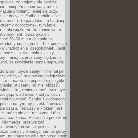
prawia, że stajemy się bardziej
 nie mniej. Zregenerowany mózg
wiązuje problemy, lepiej się uczy,
jmuje decyzje. Zadbane ciało lepiej
ze stresem. To paradoks: im bardziej
ktujemy odpoczynek, tym lepiej
ie z obowiązkami. Na koniec warto
eksperyment: przez tydzień
choć 30–60 minut dziennie na
świadomy odpoczynek – bez poczucia
óby „nadrobienia” czegokolwiek. Jeśli
e poczujesz się spokojniejszy,
cny i mniej rozdrażniony, będzie to
owód, że zwolnienie tempa naprawdę
która ceni „bycie zajętym” niemal jak
zynek bywa traktowany podejrzliwie.
z, że masz wolne popołudnie, szybko
pytanie: „A czemu nic nie robisz?”.
łaśnie to „nicnierobienie” może być
westycją w zdrowie, kreatywność i
 produktywność. Sztuka świadomego
polega na tym, by przestać uważać
atę czasu. Pierwszym krokiem jest
 że mózg nie jest maszyną, którą
żać bez końca. Potrzebuje przerw, by
 informacje, przetwarzać
ia, tworzyć nowe połączenia. To
lepsze pomysły wpadają nam do głowy
cem, na spacerze albo tuż przed snem.