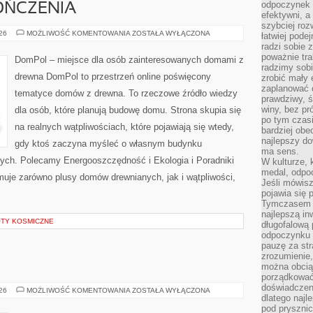
odpoczynek s
OŃCZENIA
efektywni, a
szybciej roz
WNĘTRZA
026
MOŻLIWOŚĆ KOMENTOWANIA
ZOSTAŁA WYŁĄCZONA
łatwiej pode
I
radzi sobie 
WYKOŃCZENIA
poważnie tra
DomPol – miejsce dla osób zainteresowanych domami z
radzimy sob
drewna DomPol to przestrzeń online poświęcony
zrobić mały 
zaplanować 
tematyce domów z drewna. To rzeczowe źródło wiedzy
prawdziwy, 
winy, bez pr
dla osób, które planują budowę domu. Strona skupia się
po tym czasi
na realnych wątpliwościach, które pojawiają się wtedy,
bardziej obe
najlepszy d
gdy ktoś zaczyna myśleć o własnym budynku
ma sens.
ych. Polecamy Energooszczędność i Ekologia i Poradniki
W kulturze, 
medal, odpoc
uje zarówno plusy domów drewnianych, jak i wątpliwości,
Jeśli mówis
pojawia się 
Tymczasem w
najlepszą in
OTY KOSMICZNE
długofalową
odpoczynku 
pauzę za str
zrozumienie,
można obcią
porządkować
doświadczen
AUSTRALIA
026
MOŻLIWOŚĆ KOMENTOWANIA
ZOSTAŁA WYŁĄCZONA
dlatego naj
pod pryszni