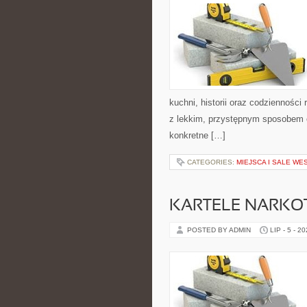
kuchni, historii oraz codziennośc
z lekkim, przystępnym sposobem 
konkretne […]
CATEGORIES:
MIEJSCA I SALE WE
KARTELE NARK
POSTED BY ADMIN
LIP - 5 - 2