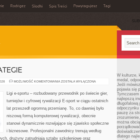
rie
Rodrigez
Powytagujesz
Tagi
Słodki
Spis Treści
SUB
ATEGIE
W kulturze, 
medal, odpoc
PORADNIKI
2026
MOŻLIWOŚĆ KOMENTOWANIA
ZOSTAŁA WYŁĄCZONA
Jeśli mówis
I
STRATEGIE
pojawia się 
Ligi e-sportu – rozbudowany przewodnik po świecie gier,
Tymczasem w
najlepszą in
turniejów i cyfrowej rywalizacji E-sport w ciągu ostatnich
długofalową
odpoczynku 
lat przeszedł ogromną przemianę. To, co dawniej było
pauzę za str
niszową formą komputerowej rywalizacji, obecnie
zrozumienie,
można obcią
stanowi dynamicznie rozwijające się zjawisko społeczne
porządkować
i biznesowe. Profesjonalni zawodnicy trenują według
doświadczen
dlatego naj
ych, drużyny zatrudniają sztaby szkoleniowe oraz