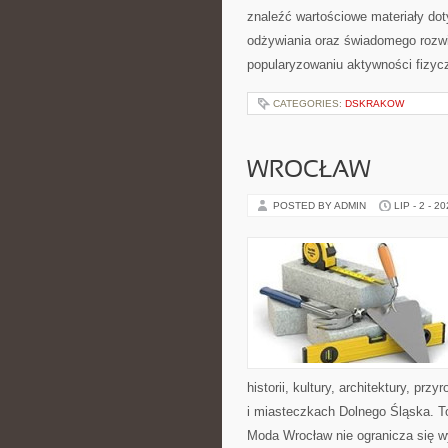
znaleźć wartościowe materiały dot
odżywiania oraz świadomego rozwij
popularyzowaniu aktywności fizyc
CATEGORIES:
DSKRAKOW
WROCŁAW
POSTED BY ADMIN
LIP - 2 - 2
historii, kultury, architektury, pr
i miasteczkach Dolnego Śląska. To
Moda Wrocław nie ogranicza się w