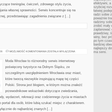
efektywni, a
yczące treningów, ćwiczeń, zdrowego stylu życia,
szybciej roz
ania własnej sprawności. Serwis koncentruje się na
łatwiej pode
radzi sobie 
znej, przedstawiając zagadnienia związane z […]
poważnie tra
radzimy sob
zrobić mały 
zaplanować 
prawdziwy, 
winy, bez pr
po tym czasi
bardziej obe
najlepszy d
WROCŁAW
026
MOŻLIWOŚĆ KOMENTOWANIA
ZOSTAŁA WYŁĄCZONA
ma sens.
Moda Wrocław to różnorodny serwis internetowy
poświęcony turystyce na Dolnym Śląsku, ze
szczególnym uwzględnieniem Wrocławia oraz miast,
które tworzą niezwykle inspirującą mapę tej części
Polski. Strona jest blogiem, w którym można znaleźć
przewodnikowe wskazówki dotyczące zwiedzania,
zyrody, wydarzeń, rekreacji oraz codziennego życia w miastach
 portal dla osób, które lubią szukać miejsc z charakterem.
yłącznie do najbardziej znanych […]