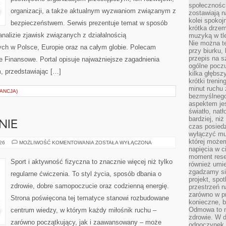
społeczności
organizacji, a także aktualnym wyzwaniom związanym z
zostawiają 
kolei spokoj
bezpieczeństwem. Serwis prezentuje temat w sposób
krótka drzem
analizie zjawisk związanych z działalnością
muzyką w tle
Nie można te
ch w Polsce, Europie oraz na całym globie. Polecam
przy biurku,
przepis na s
 Finansowe. Portal opisuje najważniejsze zagadnienia
ogólne poczu
, przedstawiając […]
kilka głębs
krótki treni
minut ruchu 
ANCJA)
bezmyślnego
aspektem je
światło, nat
bardziej, ni
NIE
czas posiedz
wyłączyć mu
której może
DIETA
026
MOŻLIWOŚĆ KOMENTOWANIA
ZOSTAŁA WYŁĄCZONA
I
napięcia w ci
ODŻYWIANIE
moment rese
Sport i aktywność fizyczna to znacznie więcej niż tylko
również umie
zgadzamy si
regularne ćwiczenia. To styl życia, sposób dbania o
projekt, spo
zdrowie, dobre samopoczucie oraz codzienną energię.
przestrzeń n
zarówno w pr
Strona poświęcona tej tematyce stanowi rozbudowane
konieczne, 
Odmowa to n
centrum wiedzy, w którym każdy miłośnik ruchu –
zdrowie. W 
zarówno początkujący, jak i zaawansowany – może
odpoczynek s