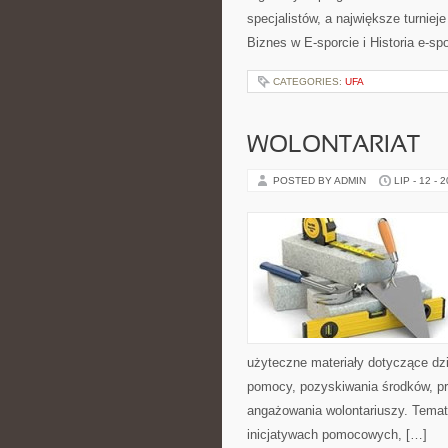
specjalistów, a największe turniej
Biznes w E-sporcie i Historia e-spo
CATEGORIES:
UFA
WOLONTARIAT
POSTED BY ADMIN
LIP - 12 - 
użyteczne materiały dotyczące dzi
pomocy, pozyskiwania środków, pr
angażowania wolontariuszy. Temat
inicjatywach pomocowych, […]