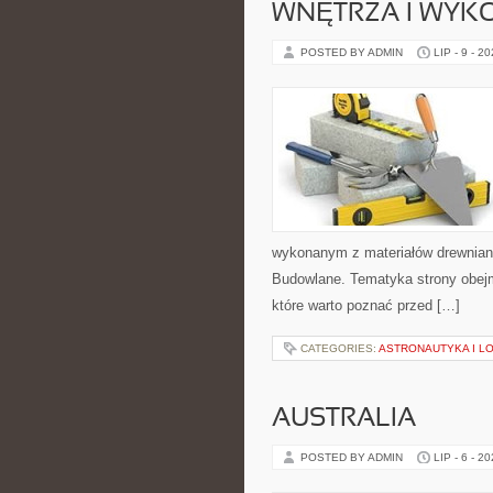
WNĘTRZA I WYK
POSTED BY ADMIN
LIP - 9 - 2
wykonanym z materiałów drewnian
Budowlane. Tematyka strony obejm
które warto poznać przed […]
CATEGORIES:
ASTRONAUTYKA I L
AUSTRALIA
POSTED BY ADMIN
LIP - 6 - 2