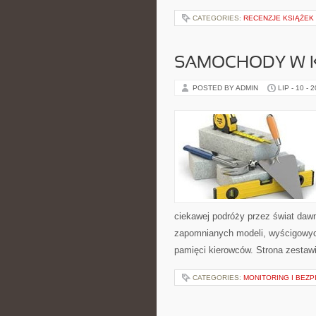
CATEGORIES:
RECENZJE KSIĄŻEK
SAMOCHODY W K
POSTED BY ADMIN
LIP - 10 - 
ciekawej podróży przez świat daw
zapomnianych modeli, wyścigowych
pamięci kierowców. Strona zestaw
CATEGORIES:
MONITORING I BEZ