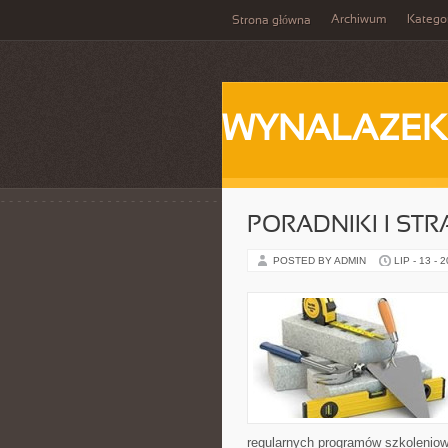
Archiwum
Katego
Strona główna
WYNALAZEK
PORADNIKI I STR
POSTED BY ADMIN
LIP - 13 - 
regularnych programów szkoleniow