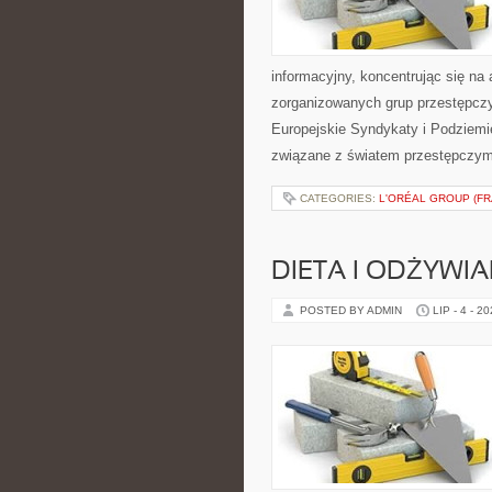
informacyjny, koncentrując się na 
zorganizowanych grup przestępczy
Europejskie Syndykaty i Podziemie
związane z światem przestępczym
CATEGORIES:
L'ORÉAL GROUP (FR
DIETA I ODŻYWIA
POSTED BY ADMIN
LIP - 4 - 2