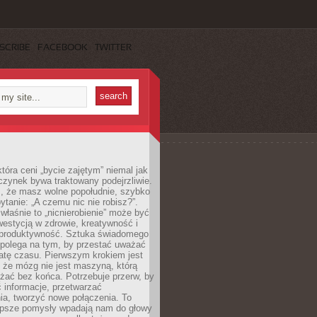
SCRIBE
FACEBOOK
TWITTER
która ceni „bycie zajętym” niemal jak
zynek bywa traktowany podejrzliwie.
z, że masz wolne popołudnie, szybko
pytanie: „A czemu nic nie robisz?”.
łaśnie to „nicnierobienie” może być
westycją w zdrowie, kreatywność i
 produktywność. Sztuka świadomego
polega na tym, by przestać uważać
atę czasu. Pierwszym krokiem jest
 że mózg nie jest maszyną, którą
żać bez końca. Potrzebuje przerw, by
 informacje, przetwarzać
ia, tworzyć nowe połączenia. To
lepsze pomysły wpadają nam do głowy