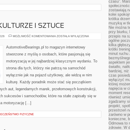
czasu”. Mara
społeczności
zostawiają 
kolei spokoj
krótka drzem
muzyką w tle
ULTURZE I SZTUCE
Nie można te
przy biurku,
przepis na s
SAMOCHODY
2026
MOŻLIWOŚĆ KOMENTOWANIA
ZOSTAŁA WYŁĄCZONA
W
ogólne poczu
KULTURZE
kilka głębs
I
AutomotiveBearings.pl to magazyn internetowy
SZTUCE
krótki treni
minut ruchu 
stworzone z myślą o osobach, które pasjonują się
bezmyślnego
motoryzacją w jej najbardziej klasycznym wydaniu. To
aspektem je
światło, nat
strona dla tych, którzy nie patrzą na samochód
bardziej, ni
wyłącznie jak na pojazd użytkowy, ale widzą w nim
czas posiedz
wyłączyć mu
kulturę. Każdy poradnik może stać się początkiem
której może
napięcia w ci
nych aut, legendarnych marek, przełomowych konstrukcji,
moment rese
 sukcesów i samochodów, które na stałe zapisały się w
również umie
zgadzamy si
ia motoryzację […]
projekt, spo
przestrzeń n
zarówno w pr
PIECZEŃSTWO FIZYCZNE
konieczne, 
Odmowa to n
zdrowie. W 