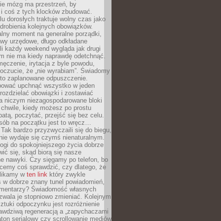
ie mózg ma przestrzeń, by
 i coś z tych klocków zbudować.
elu dorosłych traktuje wolny czas jako
drobienia kolejnych obowiązków.
alny moment na generalne porządki,
awy urzędowe, długo odkładane
śli każdy weekend wygląda jak drugi
zm nie ma kiedy naprawdę odetchnąć.
ęczenie, irytacja z byle powodu,
poczucie, że „nie wyrabiam”. Świadomy
to zaplanowane odpuszczenie.
bować upchnąć wszystko w jeden
 rozdzielać obowiązki i zostawiać
na niczym niezagospodarowane bloki
 chwile, kiedy możesz po prostu
batą, poczytać, przejść się bez celu.
sób na początku jest to wręcz…
Tak bardzo przyzwyczaili się do biegu,
nie wydaje się czymś nienaturalnym.
ogi do spokojniejszego życia dobrze
wić się, skąd biorą się nasze
e nawyki. Czy sięgamy po telefon, bo
cemy coś sprawdzić, czy dlatego, że
klikamy w
ten link
który zwykle
s w dobrze znany tunel powiadomień,
komentarzy? Świadomość własnych
zwala je stopniowo zmieniać. Kolejnym
tuki odpoczynku jest rozróżnienie
awdziwą regeneracją a „zapychaczami
ton serialowy czy scrollowanie mediów