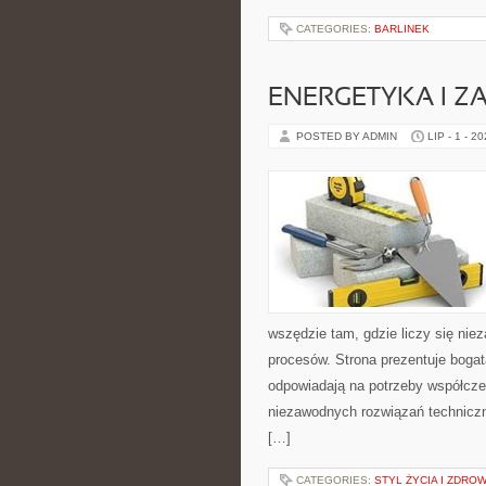
CATEGORIES:
BARLINEK
ENERGETYKA I Z
POSTED BY ADMIN
LIP - 1 - 2
wszędzie tam, gdzie liczy się ni
procesów. Strona prezentuje bogatą
odpowiadają na potrzeby współcze
niezawodnych rozwiązań technicz
[…]
CATEGORIES:
STYL ŻYCIA I ZDROW