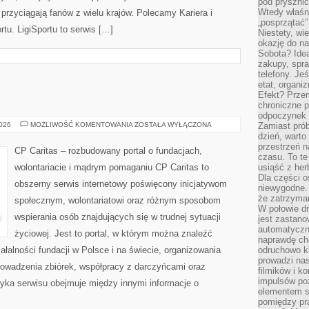
pod pryszni
Wtedy właśn
e przyciągają fanów z wielu krajów. Polecamy Kariera i
„posprzątać”
rtu. LigiSportu to serwis […]
Niestety, wi
okazję do na
Sobota? Ide
zakupy, spr
telefony. Je
etat, organi
Efekt? Przem
chroniczne 
odpoczynek 
WOLONTARIAT
2026
MOŻLIWOŚĆ KOMENTOWANIA
ZOSTAŁA WYŁĄCZONA
Zamiast pró
dzień, warto
przestrzeń 
CP Caritas – rozbudowany portal o fundacjach,
czasu. To te
wolontariacie i mądrym pomaganiu CP Caritas to
usiąść z her
Dla części o
obszerny serwis internetowy poświęcony inicjatywom
niewygodne. 
że zatrzyma
społecznym, wolontariatowi oraz różnym sposobom
W połowie dr
wspierania osób znajdujących się w trudnej sytuacji
jest zastano
automatyczn
życiowej. Jest to portal, w którym można znaleźć
naprawdę ch
ałalności fundacji w Polsce i na świecie, organizowania
odruchowo 
prowadzi na
owadzenia zbiórek, współpracy z darczyńcami oraz
filmików i 
impulsów po
yka serwisu obejmuje między innymi informacje o
elementem sz
pomiędzy pr