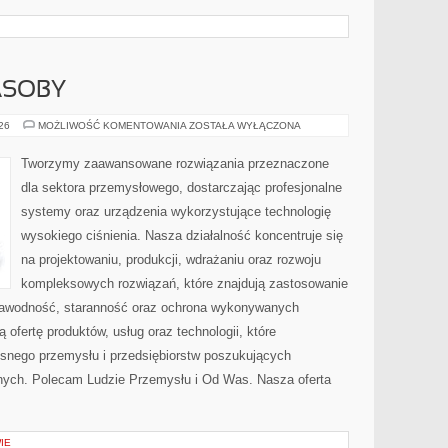
ASOBY
ENERGETYKA
026
MOŻLIWOŚĆ KOMENTOWANIA
ZOSTAŁA WYŁĄCZONA
I
ZASOBY
Tworzymy zaawansowane rozwiązania przeznaczone
dla sektora przemysłowego, dostarczając profesjonalne
systemy oraz urządzenia wykorzystujące technologię
wysokiego ciśnienia. Nasza działalność koncentruje się
na projektowaniu, produkcji, wdrażaniu oraz rozwoju
kompleksowych rozwiązań, które znajdują zastosowanie
ezawodność, staranność oraz ochrona wykonywanych
 ofertę produktów, usług oraz technologii, które
snego przemysłu i przedsiębiorstw poszukujących
nych. Polecam Ludzie Przemysłu i Od Was. Nasza oferta
IE