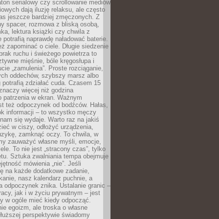
ton serialowy czy scrollowanie mediów
owych dają iluzję relaksu, ale często
nas jeszcze bardziej zmęczonych. Z
ny spacer, rozmowa z bliską osobą,
ka, lektura książki czy chwila z
 potrafią naprawdę naładować baterie.
ż zapominać o ciele. Długie siedzenie
 brak ruchu i świeżego powietrza to
ztywne mięśnie, bóle kręgosłupa i
cie „zamulenia”. Proste rozciąganie,
zych oddechów, szybszy marsz albo
ng potrafią zdziałać cuda. Czasem 15
znaczy więcej niż godzina
 patrzenia w ekran. Ważnym
st też odpoczynek od bodźców. Hałas,
łok informacji – to wszystko męczy
ż nam się wydaje. Warto raz na jakiś
ieć w ciszy, odłożyć urządzenia,
zykę, zamknąć oczy. To chwila, w
my zauważyć własne myśli, emocje,
ele. To nie jest „stracony czas”, tylko
tu. Sztuka zwalniania tempa obejmuje
jętność mówienia „nie”. Jeśli
ę na każde dodatkowe zadanie,
tkanie, nasz kalendarz puchnie, a
a odpoczynek znika. Ustalanie granic –
acy, jak i w życiu prywatnym – jest
by w ogóle mieć kiedy odpocząć.
ie egoizm, ale troska o własne
dłuższej perspektywie świadomy