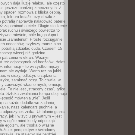
owych dają iluzję relaksu, ale często
nas jeszcze bardziej zmęczonych. Z
ny spacer, rozmowa z bliską osobą,
ka, lektura książki czy chwila z
 potrafią naprawdę naładować baterie.
ż zapominać o ciele. Długie siedzenie
 brak ruchu i świeżego powietrza to
ztywne mięśnie, bóle kręgosłupa i
cie „zamulenia”. Proste rozciąganie,
zych oddechów, szybszy marsz albo
ng potrafią zdziałać cuda. Czasem 15
znaczy więcej niż godzina
 patrzenia w ekran. Ważnym
st też odpoczynek od bodźców. Hałas,
łok informacji – to wszystko męczy
ż nam się wydaje. Warto raz na jakiś
ieć w ciszy, odłożyć urządzenia,
zykę, zamknąć oczy. To chwila, w
my zauważyć własne myśli, emocje,
ele. To nie jest „stracony czas”, tylko
tu. Sztuka zwalniania tempa obejmuje
jętność mówienia „nie”. Jeśli
ę na każde dodatkowe zadanie,
tkanie, nasz kalendarz puchnie, a
a odpoczynek znika. Ustalanie granic –
acy, jak i w życiu prywatnym – jest
by w ogóle mieć kiedy odpocząć.
ie egoizm, ale troska o własne
dłuższej perspektywie świadomy
prawia, że stajemy się bardziej