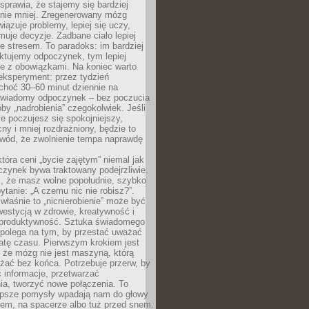
prawia, że stajemy się bardziej
 nie mniej. Zregenerowany mózg
wiązuje problemy, lepiej się uczy,
jmuje decyzje. Zadbane ciało lepiej
ze stresem. To paradoks: im bardziej
ktujemy odpoczynek, tym lepiej
ie z obowiązkami. Na koniec warto
eksperyment: przez tydzień
choć 30–60 minut dziennie na
świadomy odpoczynek – bez poczucia
óby „nadrobienia” czegokolwiek. Jeśli
e poczujesz się spokojniejszy,
cny i mniej rozdrażniony, będzie to
owód, że zwolnienie tempa naprawdę
która ceni „bycie zajętym” niemal jak
zynek bywa traktowany podejrzliwie.
z, że masz wolne popołudnie, szybko
pytanie: „A czemu nic nie robisz?”.
łaśnie to „nicnierobienie” może być
westycją w zdrowie, kreatywność i
 produktywność. Sztuka świadomego
polega na tym, by przestać uważać
atę czasu. Pierwszym krokiem jest
 że mózg nie jest maszyną, którą
żać bez końca. Potrzebuje przerw, by
 informacje, przetwarzać
ia, tworzyć nowe połączenia. To
lepsze pomysły wpadają nam do głowy
cem, na spacerze albo tuż przed snem.