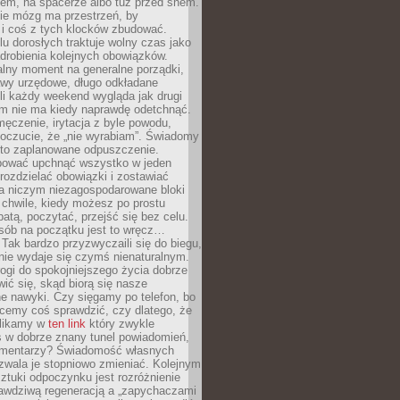
cem, na spacerze albo tuż przed snem.
ie mózg ma przestrzeń, by
 i coś z tych klocków zbudować.
elu dorosłych traktuje wolny czas jako
drobienia kolejnych obowiązków.
alny moment na generalne porządki,
awy urzędowe, długo odkładane
śli każdy weekend wygląda jak drugi
zm nie ma kiedy naprawdę odetchnąć.
ęczenie, irytacja z byle powodu,
poczucie, że „nie wyrabiam”. Świadomy
to zaplanowane odpuszczenie.
bować upchnąć wszystko w jeden
 rozdzielać obowiązki i zostawiać
na niczym niezagospodarowane bloki
 chwile, kiedy możesz po prostu
batą, poczytać, przejść się bez celu.
sób na początku jest to wręcz…
Tak bardzo przyzwyczaili się do biegu,
nie wydaje się czymś nienaturalnym.
ogi do spokojniejszego życia dobrze
wić się, skąd biorą się nasze
e nawyki. Czy sięgamy po telefon, bo
cemy coś sprawdzić, czy dlatego, że
klikamy w
ten link
który zwykle
s w dobrze znany tunel powiadomień,
komentarzy? Świadomość własnych
zwala je stopniowo zmieniać. Kolejnym
tuki odpoczynku jest rozróżnienie
awdziwą regeneracją a „zapychaczami