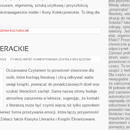
pod pryszni
Wtedy właśn
uksusem, ergonomią, sztuką użytkową i przyszłością
„posprzątać”
kstrawaganckie meble i Ikony Kolekcjonerskie. To blog dla
Niestety, wi
okazję do na
Sobota? Ide
zakupy, spr
ZENIA KULTURALNE
telefony. Je
etat, organi
Efekt? Przem
chroniczne 
TERACKIE
odpoczynek 
Zamiast pró
dzień, warto
CIEKAWOSTKI
 2026
MOŻLIWOŚĆ KOMENTOWANIA
ZOSTAŁA WYŁĄCZONA
przestrzeń 
LITERACKIE
czasu. To te
Oczarowana Czytaniem to przestrzeń stworzone dla
usiąść z her
Dla części o
osób, które kochają literaturę i chcą odkrywać warte
niewygodne. 
że zatrzyma
uwagi książki, powracać do ponadczasowych dzieł oraz
W połowie dr
szukać literackich zachęt. Sama nazwa strony buduje
jest zastano
automatyczn
atmosferę zanurzenia w lekturze, sugerując, że kontakt
naprawdę ch
z literaturą może być czymś więcej niż tylko sposobem
odruchowo 
prowadzi na
ównież forma przeżywania emocji, która łączy przyjemność
filmików i 
impulsów po
 Zobacz także Klasyka Literacka i Książki Ekranizowane.
elementem sz
pomiędzy pr