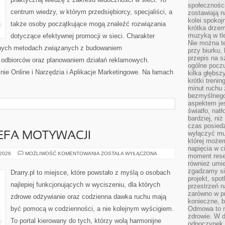
społeczności
centrum wiedzy, w którym przedsiębiorcy, specjaliści, a
zostawiają 
kolei spokoj
także osoby początkujące mogą znaleźć rozwiązania
krótka drzem
muzyką w tle
dotyczące efektywnej promocji w sieci. Charakter
Nie można te
etnych metodach związanych z budowaniem
przy biurku,
przepis na s
 odbiorców oraz planowaniem działań reklamowych.
ogólne poczu
ie Online i Narzędzia i Aplikacje Marketingowe. Na łamach
kilka głębs
krótki treni
minut ruchu 
bezmyślnego
aspektem je
światło, nat
bardziej, ni
czas posiedz
wyłączyć mu
EFA MOTYWACJI
której może
napięcia w ci
BEZPIECZNA
 2026
MOŻLIWOŚĆ KOMENTOWANIA
ZOSTAŁA WYŁĄCZONA
moment rese
STREFA
również umie
MOTYWACJI
zgadzamy si
Drarry.pl to miejsce, które powstało z myślą o osobach
projekt, spo
najlepiej funkcjonujących w wyciszeniu, dla których
przestrzeń n
zarówno w pr
zdrowe odżywianie oraz codzienna dawka ruchu mają
konieczne, 
być pomocą w codzienności, a nie kolejnym wyścigiem.
Odmowa to n
zdrowie. W 
To portal kierowany do tych, którzy wolą harmonijne
odpoczynek s