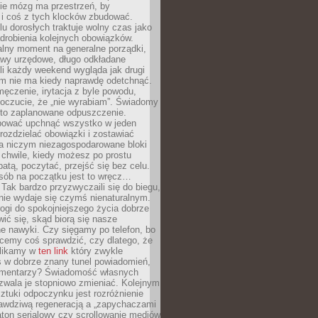
ie mózg ma przestrzeń, by
 i coś z tych klocków zbudować.
elu dorosłych traktuje wolny czas jako
drobienia kolejnych obowiązków.
alny moment na generalne porządki,
awy urzędowe, długo odkładane
śli każdy weekend wygląda jak drugi
zm nie ma kiedy naprawdę odetchnąć.
ęczenie, irytacja z byle powodu,
poczucie, że „nie wyrabiam”. Świadomy
to zaplanowane odpuszczenie.
bować upchnąć wszystko w jeden
 rozdzielać obowiązki i zostawiać
na niczym niezagospodarowane bloki
 chwile, kiedy możesz po prostu
batą, poczytać, przejść się bez celu.
sób na początku jest to wręcz…
Tak bardzo przyzwyczaili się do biegu,
nie wydaje się czymś nienaturalnym.
ogi do spokojniejszego życia dobrze
wić się, skąd biorą się nasze
e nawyki. Czy sięgamy po telefon, bo
cemy coś sprawdzić, czy dlatego, że
klikamy w
ten link
który zwykle
s w dobrze znany tunel powiadomień,
komentarzy? Świadomość własnych
zwala je stopniowo zmieniać. Kolejnym
tuki odpoczynku jest rozróżnienie
awdziwą regeneracją a „zapychaczami
ton serialowy czy scrollowanie mediów