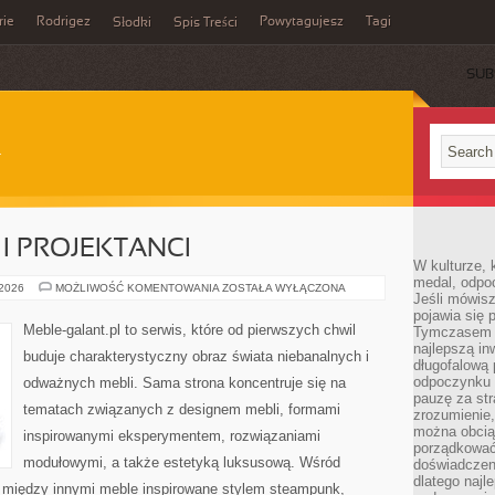
rie
Rodrigez
Powytagujesz
Tagi
Słodki
Spis Treści
SUB
I PROJEKTANCI
W kulturze, 
medal, odpoc
KULTOWE
 2026
MOŻLIWOŚĆ KOMENTOWANIA
ZOSTAŁA WYŁĄCZONA
Jeśli mówis
MARKI
I
pojawia się 
PROJEKTANCI
Meble-galant.pl to serwis, które od pierwszych chwil
Tymczasem w
najlepszą in
buduje charakterystyczny obraz świata niebanalnych i
długofalową
odpoczynku 
odważnych mebli. Sama strona koncentruje się na
pauzę za str
tematach związanych z designem mebli, formami
zrozumienie,
można obcią
inspirowanymi eksperymentem, rozwiązaniami
porządkować
modułowymi, a także estetyką luksusową. Wśród
doświadczen
dlatego naj
 między innymi meble inspirowane stylem steampunk,