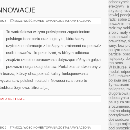
odpoczynek s
efektywni, a
INNOWACJE
szybciej roz
łatwiej pode
radzi sobie 
TECHNOLOGIE
 2026
MOŻLIWOŚĆ KOMENTOWANIA
ZOSTAŁA WYŁĄCZONA
poważnie tra
I
INNOWACJE
radzimy sob
To wartościowa witryna poświęcona zagadnieniom
zrobić mały 
zaplanować 
polskiego transportu oraz logistyki, która łączy
prawdziwy, 
winy, bez pr
użyteczne informacje z bieżącymi zmianami na przewóz
po tym czasi
osób i towarów. To przestrzeń, w którym odbiorca
bardziej obe
najlepszy d
znajdzie rzetelne opracowania dotyczące różnych gałęzi
ma sens.
przewozu i organizacji dostaw. Portal został stworzony z
W kulturze, 
medal, odpoc
 branżą, którzy chcą poznać kulisy funkcjonowania
Jeśli mówis
pojawia się 
wyzwania w polskich realiach. Nowości na stronie to
Tymczasem w
astruktura Szynowa. Strona […]
najlepszą in
długofalową
odpoczynku 
ATURZE I FILMIE
pauzę za str
zrozumienie,
można obcią
porządkować
doświadczen
dlatego naj
KURTKI
 2026
MOŻLIWOŚĆ KOMENTOWANIA
ZOSTAŁA WYŁĄCZONA
pod pryszni