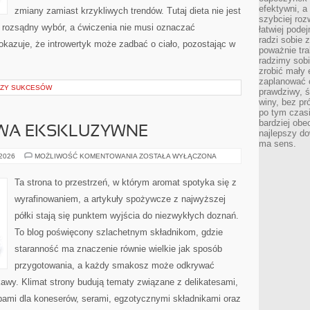
efektywni, a
zmiany zamiast krzykliwych trendów. Tutaj dieta nie jest
szybciej roz
o rozsądny wybór, a ćwiczenia nie musi oznaczać
łatwiej pode
radzi sobie 
pokazuje, że introwertyk może zadbać o ciało, pozostając w
poważnie tra
radzimy sob
zrobić mały 
zaplanować 
LIZY SUKCESÓW
prawdziwy, 
winy, bez pr
po tym czasi
bardziej obe
WA EKSKLUZYWNE
najlepszy d
ma sens.
OWOCE
 2026
MOŻLIWOŚĆ KOMENTOWANIA
ZOSTAŁA WYŁĄCZONA
I
WARZYWA
EKSKLUZYWNE
Ta strona to przestrzeń, w którym aromat spotyka się z
wyrafinowaniem, a artykuły spożywcze z najwyższej
półki stają się punktem wyjścia do niezwykłych doznań.
To blog poświęcony szlachetnym składnikom, gdzie
staranność ma znaczenie równie wielkie jak sposób
przygotowania, a każdy smakosz może odkrywać
awy. Klimat strony budują tematy związane z delikatesami,
bami dla koneserów, serami, egzotycznymi składnikami oraz