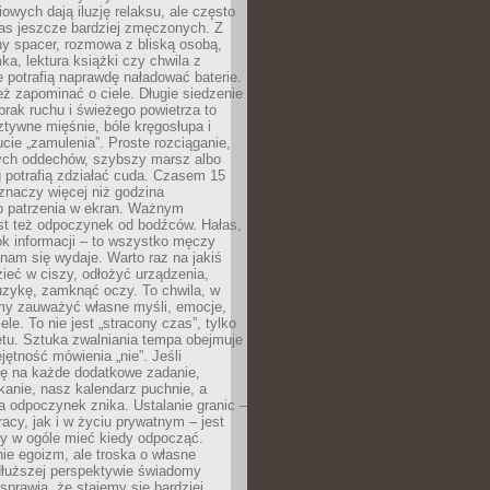
owych dają iluzję relaksu, ale często
nas jeszcze bardziej zmęczonych. Z
ny spacer, rozmowa z bliską osobą,
ka, lektura książki czy chwila z
 potrafią naprawdę naładować baterie.
ż zapominać o ciele. Długie siedzenie
 brak ruchu i świeżego powietrza to
ztywne mięśnie, bóle kręgosłupa i
cie „zamulenia”. Proste rozciąganie,
zych oddechów, szybszy marsz albo
ng potrafią zdziałać cuda. Czasem 15
znaczy więcej niż godzina
 patrzenia w ekran. Ważnym
st też odpoczynek od bodźców. Hałas,
łok informacji – to wszystko męczy
ż nam się wydaje. Warto raz na jakiś
ieć w ciszy, odłożyć urządzenia,
zykę, zamknąć oczy. To chwila, w
my zauważyć własne myśli, emocje,
ele. To nie jest „stracony czas”, tylko
tu. Sztuka zwalniania tempa obejmuje
jętność mówienia „nie”. Jeśli
ę na każde dodatkowe zadanie,
tkanie, nasz kalendarz puchnie, a
a odpoczynek znika. Ustalanie granic –
acy, jak i w życiu prywatnym – jest
by w ogóle mieć kiedy odpocząć.
ie egoizm, ale troska o własne
dłuższej perspektywie świadomy
prawia, że stajemy się bardziej