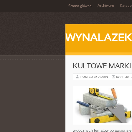
Archiwum
Katego
Strona główna
WYNALAZEK
KULTOWE MARKI 
POSTED BY ADMIN
MAR - 30 -
widocznych tematów pojawiają się