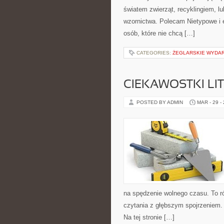
światem zwierząt, recyklingiem, l
wzornictwa. Polecam Nietypowe i e
osób, które nie chcą […]
CATEGORIES:
ŻEGLARSKIE WYDAR
CIEKAWOSTKI LI
POSTED BY ADMIN
MAR - 29 -
na spędzenie wolnego czasu. To r
czytania z głębszym spojrzeniem.
Na tej stronie […]