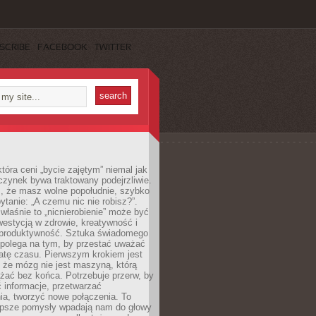
SCRIBE
FACEBOOK
TWITTER
która ceni „bycie zajętym” niemal jak
zynek bywa traktowany podejrzliwie.
z, że masz wolne popołudnie, szybko
pytanie: „A czemu nic nie robisz?”.
łaśnie to „nicnierobienie” może być
westycją w zdrowie, kreatywność i
 produktywność. Sztuka świadomego
polega na tym, by przestać uważać
atę czasu. Pierwszym krokiem jest
 że mózg nie jest maszyną, którą
żać bez końca. Potrzebuje przerw, by
 informacje, przetwarzać
ia, tworzyć nowe połączenia. To
lepsze pomysły wpadają nam do głowy