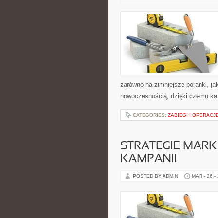
zarówno na zimniejsze poranki, jak
nowoczesnością, dzięki czemu ka
CATEGORIES:
ZABIEGI I OPERACJ
STRATEGIE MARK
KAMPANII
POSTED BY ADMIN
MAR - 26 -