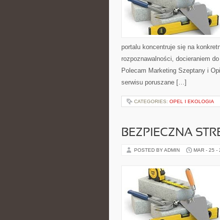
portalu koncentruje się na konkr
rozpoznawalności, docieraniem do
Polecam Marketing Szeptany i Opin
serwisu poruszane […]
CATEGORIES:
OPEL I EKOLOGIA
BEZPIECZNA STR
POSTED BY ADMIN
MAR - 25 -