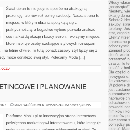
Wtedy właśn
„posprzątać”
Świat ubrań to nie jedynie sposób na atrakcyjną
Niestety, wi
prezencję, ale również pełnię swobody. Nasza strona to
okazję do na
Sobota? Ide
miejsce, w którym ubrania spotykają się z
zakupy, spr
telefony. Je
praktycznością, a bogactwo wyboru pozwala znaleźć
etat, organi
coś na każdą okazję i każdy sezon. Tworzymy miejsce,
Efekt? Przem
chroniczne 
które inspiruje osoby szukające stylowych rozwiązań
odpoczynek 
 i na letnie chwile. To tutaj ponadczasowy styl łączy się z
Zamiast pró
dzień, warto
żdy może odnaleźć swój styl. Polecamy Moda […]
przestrzeń 
czasu. To te
usiąść z her
E OCZU
Dla części o
niewygodne. 
że zatrzyma
W połowie dr
ETINGOWE I PLANOWANIE
jest zastano
automatyczn
naprawdę ch
odruchowo 
STRATEGIE
 2026
MOŻLIWOŚĆ KOMENTOWANIA
ZOSTAŁA WYŁĄCZONA
prowadzi na
MARKETINGOWE
filmików i 
I
PLANOWANIE
impulsów po
Platforma Mobiu.pl to innowacyjna strona internetowa
KAMPANII
elementem sz
poświęcona marketingowi internetowemu, która integruje
pomiędzy pr
czasu”. Mara
praktyczną wiedzę z zakresu widoczności w sieci. To