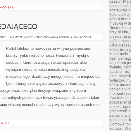
czasu”. Mara
społeczności
CH OPIEKA
zostawiają 
kolei spokoj
krótka drzem
muzyką w tle
EDAJĄCEGO
Nie można te
przy biurku,
przepis na s
PORADNIK
 2026
MOŻLIWOŚĆ KOMENTOWANIA
ZOSTAŁA WYŁĄCZONA
SPRZEDAJĄCEGO
ogólne poczu
kilka głębs
Portal Globex to nowoczesna witryna poświęcona
krótki treni
minut ruchu 
branży rynku nieruchomości, tworzona z myślą o
bezmyślnego
osobach, które rozważają zakup, sprzedaż albo
aspektem je
światło, nat
wynajem nieruchomości mieszkalnej, budynku
bardziej, ni
czas posiedz
mieszkalnego, działki czy innego lokalu. To miejsce dla
wyłączyć mu
tych, którzy szukają wartościowych informacji, chcą
której może
napięcia w ci
az podejmować rozsądne decyzje związane z rynkiem
moment rese
 na realnych problemach towarzyszących działaniom takim
również umie
zgadzamy si
anie własnej nieruchomości czy wynajmowanie przestrzeni
projekt, spo
przestrzeń n
zarówno w pr
konieczne, 
LAJĄCE
Odmowa to n
zdrowie. W 