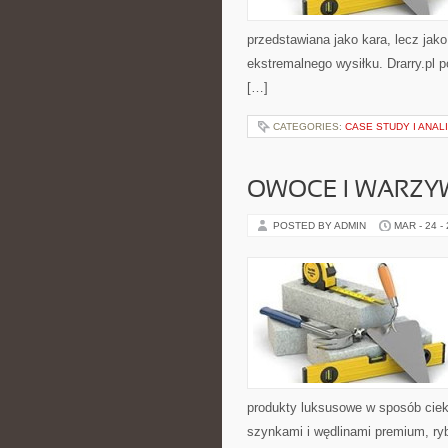
przedstawiana jako kara, lecz jak
ekstremalnego wysiłku. Drarry.pl 
[…]
CATEGORIES:
CASE STUDY I ANA
OWOCE I WARZY
POSTED BY ADMIN
MAR - 24 -
produkty luksusowe w sposób ciek
szynkami i wędlinami premium, ry