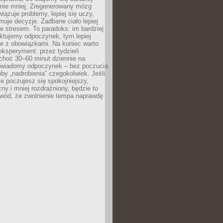
 nie mniej. Zregenerowany mózg
wiązuje problemy, lepiej się uczy,
jmuje decyzje. Zadbane ciało lepiej
ze stresem. To paradoks: im bardziej
ktujemy odpoczynek, tym lepiej
ie z obowiązkami. Na koniec warto
eksperyment: przez tydzień
choć 30–60 minut dziennie na
świadomy odpoczynek – bez poczucia
óby „nadrobienia” czegokolwiek. Jeśli
e poczujesz się spokojniejszy,
cny i mniej rozdrażniony, będzie to
owód, że zwolnienie tempa naprawdę