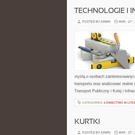
TECHNOLOGIE I 
POSTED BY ADMIN
MAR - 27 -
myślą o osobach zainteresowanych
transportu oraz analizować realne 
Transport Publiczny i Kolej i Infr
CATEGORIES:
ŁOWIECTWO W LITER
KURTKI
POSTED BY ADMIN
MAR - 27 -