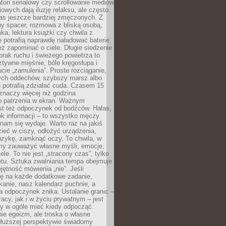
ton serialowy czy scrollowanie mediów
owych dają iluzję relaksu, ale często
nas jeszcze bardziej zmęczonych. Z
ny spacer, rozmowa z bliską osobą,
ka, lektura książki czy chwila z
 potrafią naprawdę naładować baterie.
ż zapominać o ciele. Długie siedzenie
 brak ruchu i świeżego powietrza to
ztywne mięśnie, bóle kręgosłupa i
cie „zamulenia”. Proste rozciąganie,
zych oddechów, szybszy marsz albo
ng potrafią zdziałać cuda. Czasem 15
znaczy więcej niż godzina
 patrzenia w ekran. Ważnym
st też odpoczynek od bodźców. Hałas,
łok informacji – to wszystko męczy
ż nam się wydaje. Warto raz na jakiś
ieć w ciszy, odłożyć urządzenia,
zykę, zamknąć oczy. To chwila, w
my zauważyć własne myśli, emocje,
ele. To nie jest „stracony czas”, tylko
tu. Sztuka zwalniania tempa obejmuje
jętność mówienia „nie”. Jeśli
ę na każde dodatkowe zadanie,
tkanie, nasz kalendarz puchnie, a
a odpoczynek znika. Ustalanie granic –
acy, jak i w życiu prywatnym – jest
by w ogóle mieć kiedy odpocząć.
ie egoizm, ale troska o własne
dłuższej perspektywie świadomy