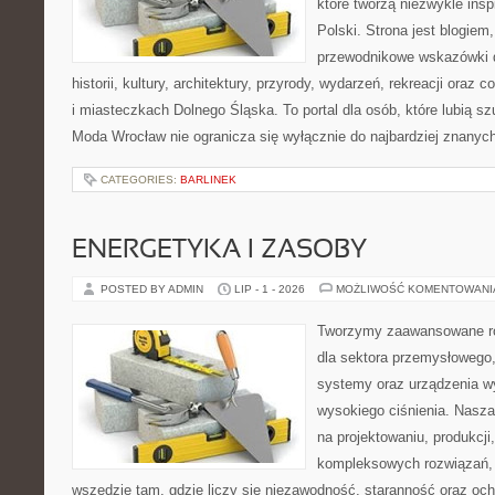
które tworzą niezwykle insp
Polski. Strona jest blogie
przewodnikowe wskazówki 
historii, kultury, architektury, przyrody, wydarzeń, rekreacji oraz
i miasteczkach Dolnego Śląska. To portal dla osób, które lubią s
Moda Wrocław nie ogranicza się wyłącznie do najbardziej znanyc
CATEGORIES:
BARLINEK
ENERGETYKA I ZASOBY
POSTED BY ADMIN
LIP - 1 - 2026
MOŻLIWOŚĆ KOMENTOWAN
Tworzymy zaawansowane ro
dla sektora przemysłowego,
systemy oraz urządzenia w
wysokiego ciśnienia. Nasza 
na projektowaniu, produkcji
kompleksowych rozwiązań, 
wszędzie tam, gdzie liczy się niezawodność, staranność oraz o