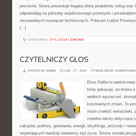
procesów. Strona prezentuje bogatą ofertę produktów, usług oraz t
odpowiadają na potrzeby współczesnego przemysłu i przedsiębio
niezawodnych rozwiązań technicznych. Polecam Ludzie Przemysł
[…]
CATEGORIES:
STYL ŻYCIA I ZDROWIE
CZYTELNICZY GŁOS
POSTED BY ADMIN
CZE - 27 - 2026
MOŻLIWOŚĆ KOMENTOWA
Ekos-Sułów to wartościowy 
który pokazuje, że troska 
wielkich wyrzeczeń, skompl
kosztownych zmian. To prze
może znaleźć wskazówki, p
rzetelne teksty dotyczące
zakupów, podróży, gotowania, energii, recyklingu, przyrody i no
wspierających bardziej świadomy styl życia. Strona została przy