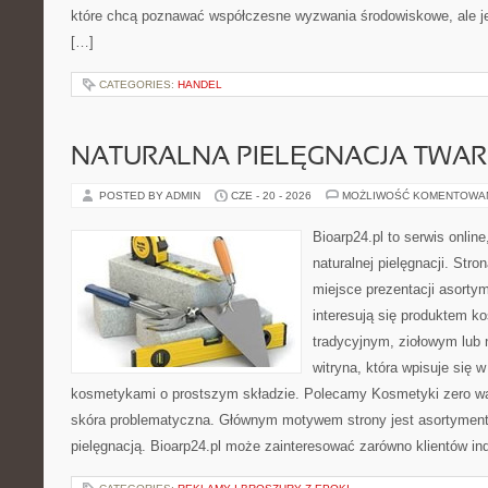
które chcą poznawać współczesne wyzwania środowiskowe, ale je
[…]
CATEGORIES:
HANDEL
NATURALNA PIELĘGNACJA TWAR
POSTED BY ADMIN
CZE - 20 - 2026
MOŻLIWOŚĆ KOMENTOWA
Bioarp24.pl to serwis online
naturalnej pielęgnacji. Str
miejsce prezentacji asortym
interesują się produktem k
tradycyjnym, ziołowym lub 
witryna, która wpisuje się 
kosmetykami o prostszym składzie. Polecamy Kosmetyki zero wa
skóra problematyczna. Głównym motywem strony jest asortyment 
pielęgnacją. Bioarp24.pl może zainteresować zarówno klientów in