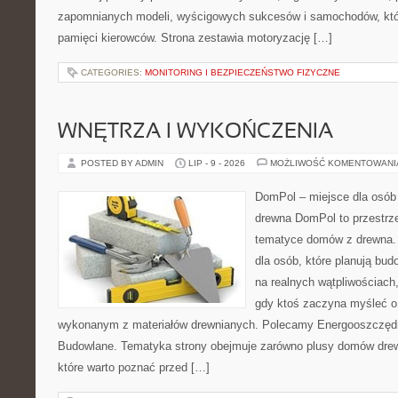
zapomnianych modeli, wyścigowych sukcesów i samochodów, które
pamięci kierowców. Strona zestawia motoryzację […]
CATEGORIES:
MONITORING I BEZPIECZEŃSTWO FIZYCZNE
WNĘTRZA I WYKOŃCZENIA
POSTED BY ADMIN
LIP - 9 - 2026
MOŻLIWOŚĆ KOMENTOWAN
DomPol – miejsce dla osób
drewna DomPol to przestrz
tematyce domów z drewna. 
dla osób, które planują bu
na realnych wątpliwościach,
gdy ktoś zaczyna myśleć 
wykonanym z materiałów drewnianych. Polecamy Energooszczędno
Budowlane. Tematyka strony obejmuje zarówno plusy domów drewn
które warto poznać przed […]