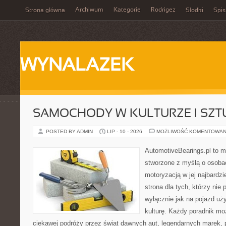
Archiwum
Kategorie
Rodrigez
Strona główna
Słodki
Spis
WYNALAZEK
SAMOCHODY W KULTURZE I SZT
POSTED BY ADMIN
LIP - 10 - 2026
MOŻLIWOŚĆ KOMENTOWAN
AutomotiveBearings.pl to 
stworzone z myślą o osobac
motoryzacją w jej najbardz
strona dla tych, którzy nie
wyłącznie jak na pojazd uż
kulturę. Każdy poradnik mo
ciekawej podróży przez świat dawnych aut, legendarnych marek, 