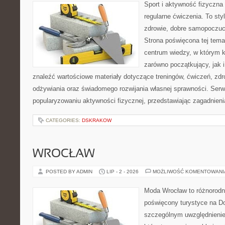
Sport i aktywność fizyczna 
regularne ćwiczenia. To sty
zdrowie, dobre samopoczuci
Strona poświęcona tej tem
centrum wiedzy, w którym k
zarówno początkujący, jak
znaleźć wartościowe materiały dotyczące treningów, ćwiczeń, zdr
odżywiania oraz świadomego rozwijania własnej sprawności. Serwi
popularyzowaniu aktywności fizycznej, przedstawiając zagadnien
CATEGORIES:
DSKRAKOW
WROCŁAW
POSTED BY ADMIN
LIP - 2 - 2026
MOŻLIWOŚĆ KOMENTOWAN
Moda Wrocław to różnorodn
poświęcony turystyce na D
szczególnym uwzględnienie