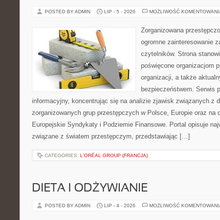
POSTED BY ADMIN
LIP - 5 - 2026
MOŻLIWOŚĆ KOMENTOWAN
Zorganizowana przestępczoś
ogromne zainteresowanie za
czytelników. Strona stanow
poświęcone organizacjom p
organizacji, a także aktu
bezpieczeństwem. Serwis p
informacyjny, koncentrując się na analizie zjawisk związanych z d
zorganizowanych grup przestępczych w Polsce, Europie oraz na 
Europejskie Syndykaty i Podziemie Finansowe. Portal opisuje na
związane z światem przestępczym, przedstawiając […]
CATEGORIES:
L'ORÉAL GROUP (FRANCJA)
DIETA I ODŻYWIANIE
POSTED BY ADMIN
LIP - 4 - 2026
MOŻLIWOŚĆ KOMENTOWAN