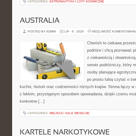
CATEGORIES:
ASTRONAUTYKA I LOTY KOSMICZNE
AUSTRALIA
POSTED BY ADMIN
LIP - 6 - 2026
MOŻLIWOŚĆ KOMENTOWAN
Cherrish to ciekawa przestr
podróże i chcą poznawać pi
z ciekawością i otwartości
serwis podróżniczy, który 
osoby planujące egzotyczną 
po prostu lubią czytać o świ
kuchni, historii oraz codzienności różnych krajów. Strona łączy 
z lekkim, przystępnym sposobem opowiadania, dzięki czemu moż
konkretne […]
CATEGORIES:
MIEJSCA I SALE WESELNE
KARTELE NARKOTYKOWE