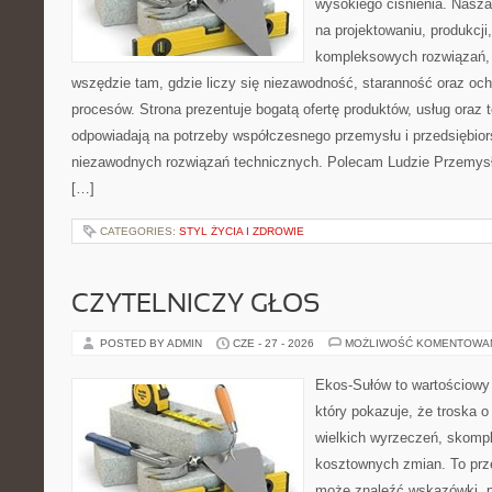
wysokiego ciśnienia. Nasza 
na projektowaniu, produkcji
kompleksowych rozwiązań, 
wszędzie tam, gdzie liczy się niezawodność, staranność oraz o
procesów. Strona prezentuje bogatą ofertę produktów, usług oraz t
odpowiadają na potrzeby współczesnego przemysłu i przedsiębio
niezawodnych rozwiązań technicznych. Polecam Ludzie Przemysł
[…]
CATEGORIES:
STYL ŻYCIA I ZDROWIE
CZYTELNICZY GŁOS
POSTED BY ADMIN
CZE - 27 - 2026
MOŻLIWOŚĆ KOMENTOWA
Ekos-Sułów to wartościowy 
który pokazuje, że troska 
wielkich wyrzeczeń, skompl
kosztownych zmian. To prze
może znaleźć wskazówki, p