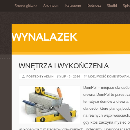
Archiwum
Kategorie
Rodrigez
Strona główna
Słodki
Spis
WYNALAZEK
WNĘTRZA I WYKOŃCZENIA
POSTED BY ADMIN
LIP - 9 - 2026
MOŻLIWOŚĆ KOMENTOWAN
DomPol – miejsce dla osób
drewna DomPol to przestrz
tematyce domów z drewna. 
dla osób, które planują bu
na realnych wątpliwościach,
gdy ktoś zaczyna myśleć 
wykonanym z materiałów drewnianych. Polecamy Energooszczędno