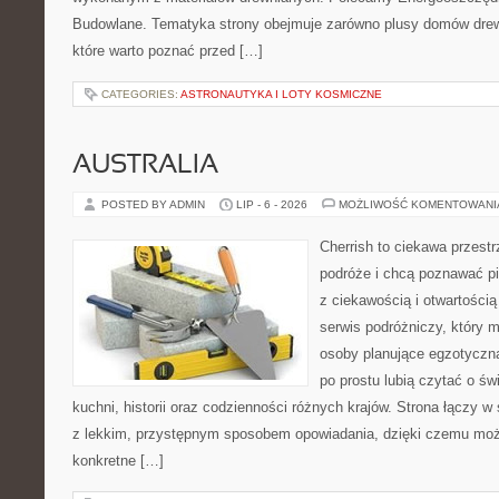
Budowlane. Tematyka strony obejmuje zarówno plusy domów drewn
które warto poznać przed […]
CATEGORIES:
ASTRONAUTYKA I LOTY KOSMICZNE
AUSTRALIA
POSTED BY ADMIN
LIP - 6 - 2026
MOŻLIWOŚĆ KOMENTOWAN
Cherrish to ciekawa przestr
podróże i chcą poznawać pi
z ciekawością i otwartości
serwis podróżniczy, który 
osoby planujące egzotyczną 
po prostu lubią czytać o świ
kuchni, historii oraz codzienności różnych krajów. Strona łączy 
z lekkim, przystępnym sposobem opowiadania, dzięki czemu moż
konkretne […]