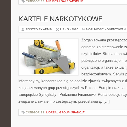
CATEGORIES:
MIEJSCA I SALE WESELNE
KARTELE NARKOTYKOWE
POSTED BY ADMIN
LIP - 5 - 2026
MOŻLIWOŚĆ KOMENTOWAN
Zorganizowana przestępczoś
ogromne zainteresowanie za
czytelników. Strona stanow
poświęcone organizacjom p
organizacji, a także aktu
bezpieczeństwem. Serwis p
informacyjny, koncentrując się na analizie zjawisk związanych z d
zorganizowanych grup przestępczych w Polsce, Europie oraz na 
Europejskie Syndykaty i Podziemie Finansowe. Portal opisuje na
związane z światem przestępczym, przedstawiając […]
CATEGORIES:
L'ORÉAL GROUP (FRANCJA)