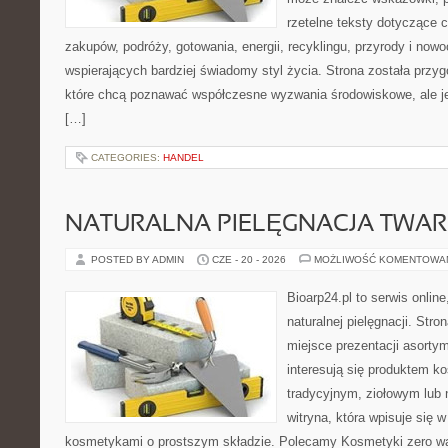
rzetelne teksty dotyczące
zakupów, podróży, gotowania, energii, recyklingu, przyrody i no
wspierających bardziej świadomy styl życia. Strona została przy
które chcą poznawać współczesne wyzwania środowiskowe, ale je
[…]
CATEGORIES:
HANDEL
NATURALNA PIELĘGNACJA TWAR
POSTED BY ADMIN
CZE - 20 - 2026
MOŻLIWOŚĆ KOMENTOWA
Bioarp24.pl to serwis online
naturalnej pielęgnacji. Str
miejsce prezentacji asortym
interesują się produktem k
tradycyjnym, ziołowym lub 
witryna, która wpisuje się 
kosmetykami o prostszym składzie. Polecamy Kosmetyki zero wa