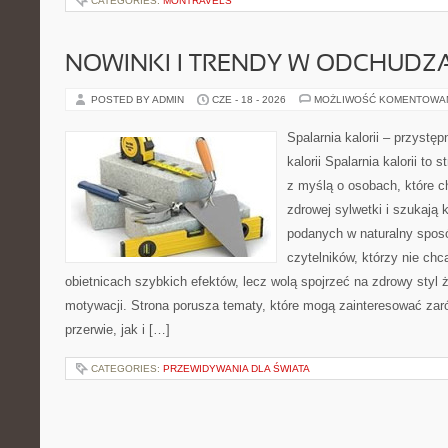
CATEGORIES:
MONTRAVELS
NOWINKI I TRENDY W ODCHUDZ
POSTED BY ADMIN
CZE - 18 - 2026
MOŻLIWOŚĆ KOMENTOWA
Spalarnia kalorii – przystę
kalorii Spalarnia kalorii to
z myślą o osobach, które 
zdrowej sylwetki i szukają 
podanych w naturalny sposó
czytelników, którzy nie chc
obietnicach szybkich efektów, lecz wolą spojrzeć na zdrowy styl 
motywacji. Strona porusza tematy, które mogą zainteresować za
przerwie, jak i […]
CATEGORIES:
PRZEWIDYWANIA DLA ŚWIATA