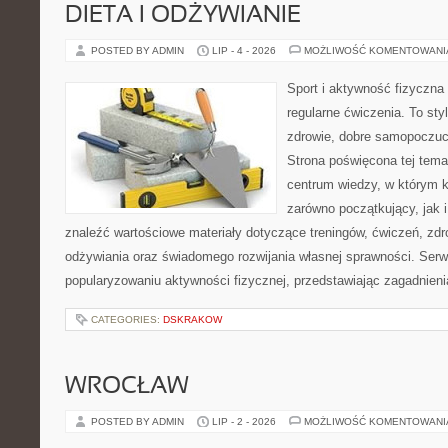
DIETA I ODŻYWIANIE
POSTED BY ADMIN
LIP - 4 - 2026
MOŻLIWOŚĆ KOMENTOWAN
Sport i aktywność fizyczna 
regularne ćwiczenia. To sty
zdrowie, dobre samopoczuci
Strona poświęcona tej tem
centrum wiedzy, w którym k
zarówno początkujący, jak
znaleźć wartościowe materiały dotyczące treningów, ćwiczeń, zdr
odżywiania oraz świadomego rozwijania własnej sprawności. Serwi
popularyzowaniu aktywności fizycznej, przedstawiając zagadnien
CATEGORIES:
DSKRAKOW
WROCŁAW
POSTED BY ADMIN
LIP - 2 - 2026
MOŻLIWOŚĆ KOMENTOWAN