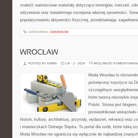
znaleźć wartościowe materiały dotyczące treningów, ćwiczeń, zdr
odżywiania oraz świadomego rozwijania własnej sprawności. Serwi
popularyzowaniu aktywności fizycznej, przedstawiając zagadnien
CATEGORIES:
DSKRAKOW
WROCŁAW
POSTED BY ADMIN
LIP - 2 - 2026
MOŻLIWOŚĆ KOMENTOWAN
Moda Wrocław to różnorodn
poświęcony turystyce na D
szczególnym uwzględnienie
które tworzą niezwykle insp
Polski. Strona jest blogie
przewodnikowe wskazówki 
historii, kultury, architektury, przyrody, wydarzeń, rekreacji oraz
i miasteczkach Dolnego Śląska. To portal dla osób, które lubią s
Moda Wrocław nie ogranicza się wyłącznie do najbardziej znanyc