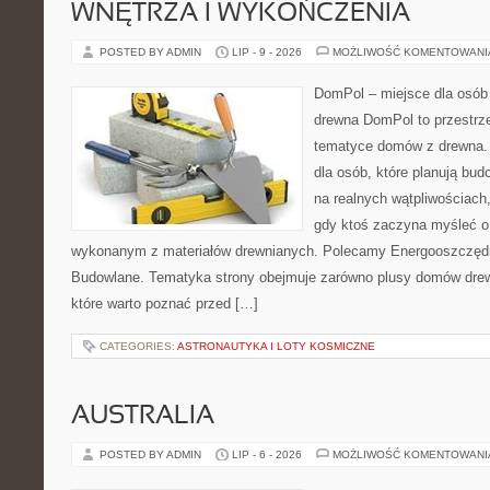
WNĘTRZA I WYKOŃCZENIA
POSTED BY ADMIN
LIP - 9 - 2026
MOŻLIWOŚĆ KOMENTOWAN
DomPol – miejsce dla osób
drewna DomPol to przestrz
tematyce domów z drewna. 
dla osób, które planują bu
na realnych wątpliwościach,
gdy ktoś zaczyna myśleć 
wykonanym z materiałów drewnianych. Polecamy Energooszczędno
Budowlane. Tematyka strony obejmuje zarówno plusy domów drewn
które warto poznać przed […]
CATEGORIES:
ASTRONAUTYKA I LOTY KOSMICZNE
AUSTRALIA
POSTED BY ADMIN
LIP - 6 - 2026
MOŻLIWOŚĆ KOMENTOWAN