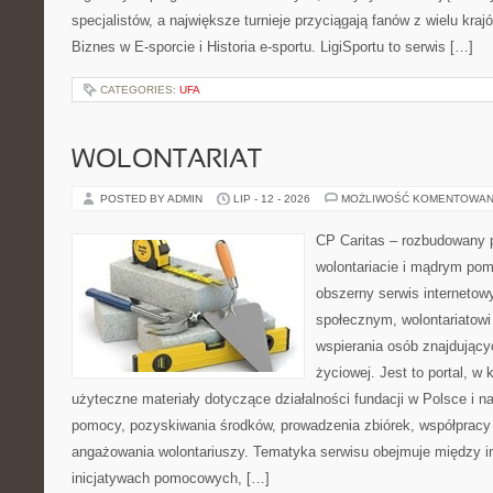
specjalistów, a największe turnieje przyciągają fanów z wielu kraj
Biznes w E-sporcie i Historia e-sportu. LigiSportu to serwis […]
CATEGORIES:
UFA
WOLONTARIAT
POSTED BY ADMIN
LIP - 12 - 2026
MOŻLIWOŚĆ KOMENTOWAN
CP Caritas – rozbudowany p
wolontariacie i mądrym pom
obszerny serwis internetow
społecznym, wolontariatow
wspierania osób znajdującyc
życiowej. Jest to portal, 
użyteczne materiały dotyczące działalności fundacji w Polsce i n
pomocy, pozyskiwania środków, prowadzenia zbiórek, współpracy
angażowania wolontariuszy. Tematyka serwisu obejmuje między i
inicjatywach pomocowych, […]