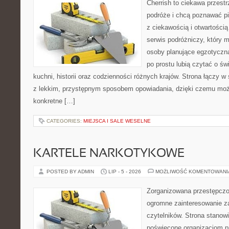
Cherrish to ciekawa przestr
podróże i chcą poznawać pi
z ciekawością i otwartości
serwis podróżniczy, który 
osoby planujące egzotyczną 
po prostu lubią czytać o świ
kuchni, historii oraz codzienności różnych krajów. Strona łączy 
z lekkim, przystępnym sposobem opowiadania, dzięki czemu moż
konkretne […]
CATEGORIES:
MIEJSCA I SALE WESELNE
KARTELE NARKOTYKOWE
POSTED BY ADMIN
LIP - 5 - 2026
MOŻLIWOŚĆ KOMENTOWAN
Zorganizowana przestępczoś
ogromne zainteresowanie za
czytelników. Strona stanow
poświęcone organizacjom p