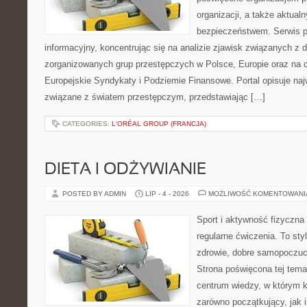
organizacji, a także aktu
bezpieczeństwem. Serwis p
informacyjny, koncentrując się na analizie zjawisk związanych z d
zorganizowanych grup przestępczych w Polsce, Europie oraz na 
Europejskie Syndykaty i Podziemie Finansowe. Portal opisuje na
związane z światem przestępczym, przedstawiając […]
CATEGORIES:
L'ORÉAL GROUP (FRANCJA)
DIETA I ODŻYWIANIE
POSTED BY ADMIN
LIP - 4 - 2026
MOŻLIWOŚĆ KOMENTOWAN
Sport i aktywność fizyczna 
regularne ćwiczenia. To sty
zdrowie, dobre samopoczuci
Strona poświęcona tej tem
centrum wiedzy, w którym k
zarówno początkujący, jak