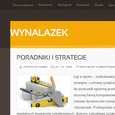
Archiwum
Kategorie
Rodrigez
Strona główna
Słodki
Spis
WYNALAZEK
PORADNIKI I STRATEGIE
POSTED BY ADMIN
LIP - 13 - 2026
MOŻLIWOŚĆ KOMENTOWAN
Ligi e-sportu – rozbudowany
turniejów i cyfrowej rywaliz
lat przeszedł ogromną prze
niszową formą komputerowej
stanowi dynamicznie rozwij
i biznesowe. Profesjonalni 
regularnych programów szkoleniowych, drużyny zatrudniają sztab