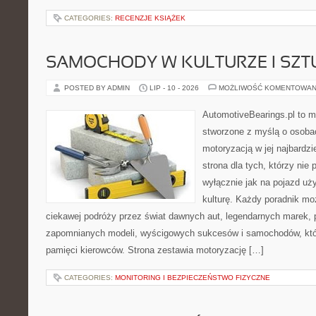
CATEGORIES:
RECENZJE KSIĄŻEK
SAMOCHODY W KULTURZE I SZT
POSTED BY ADMIN
LIP - 10 - 2026
MOŻLIWOŚĆ KOMENTOWAN
AutomotiveBearings.pl to 
stworzone z myślą o osobac
motoryzacją w jej najbardz
strona dla tych, którzy nie
wyłącznie jak na pojazd uż
kulturę. Każdy poradnik mo
ciekawej podróży przez świat dawnych aut, legendarnych marek, 
zapomnianych modeli, wyścigowych sukcesów i samochodów, które
pamięci kierowców. Strona zestawia motoryzację […]
CATEGORIES:
MONITORING I BEZPIECZEŃSTWO FIZYCZNE