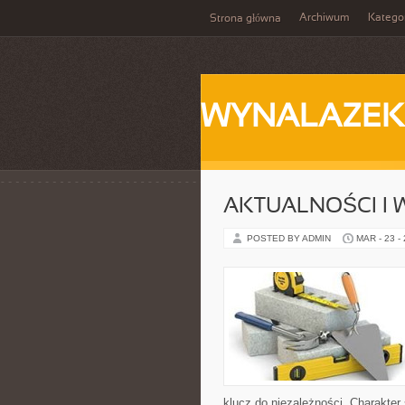
Archiwum
Katego
Strona główna
WYNALAZEK
AKTUALNOŚCI I
POSTED BY ADMIN
MAR - 23 -
klucz do niezależności. Charakte