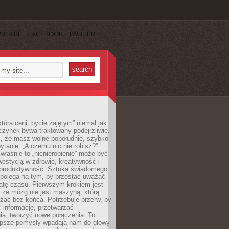
SCRIBE
FACEBOOK
TWITTER
która ceni „bycie zajętym” niemal jak
zynek bywa traktowany podejrzliwie.
z, że masz wolne popołudnie, szybko
pytanie: „A czemu nic nie robisz?”.
łaśnie to „nicnierobienie” może być
westycją w zdrowie, kreatywność i
 produktywność. Sztuka świadomego
polega na tym, by przestać uważać
atę czasu. Pierwszym krokiem jest
 że mózg nie jest maszyną, którą
żać bez końca. Potrzebuje przerw, by
 informacje, przetwarzać
ia, tworzyć nowe połączenia. To
lepsze pomysły wpadają nam do głowy