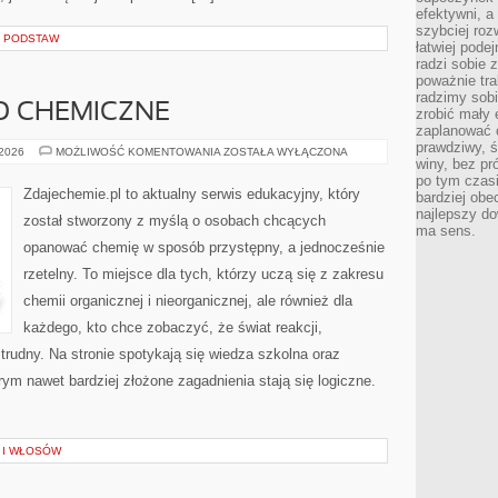
efektywni, a
szybciej roz
D PODSTAW
łatwiej pode
radzi sobie 
poważnie tra
radzimy sob
O CHEMICZNE
zrobić mały 
zaplanować 
prawdziwy, 
BEZPIECZEŃSTWO
 2026
MOŻLIWOŚĆ KOMENTOWANIA
ZOSTAŁA WYŁĄCZONA
winy, bez pr
CHEMICZNE
po tym czasi
Zdajechemie.pl to aktualny serwis edukacyjny, który
bardziej obe
najlepszy d
został stworzony z myślą o osobach chcących
ma sens.
opanować chemię w sposób przystępny, a jednocześnie
rzetelny. To miejsce dla tych, którzy uczą się z zakresu
chemii organicznej i nieorganicznej, ale również dla
każdego, kto chce zobaczyć, że świat reakcji,
trudny. Na stronie spotykają się wiedza szkolna oraz
rym nawet bardziej złożone zagadnienia stają się logiczne.
A I WŁOSÓW