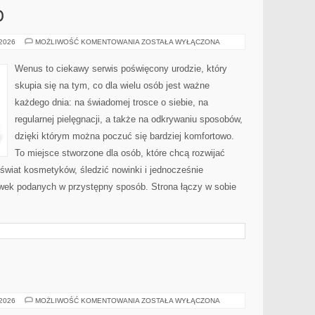
O
ZABIEGI
 2026
MOŻLIWOŚĆ KOMENTOWANIA
ZOSTAŁA WYŁĄCZONA
NA
CIAŁO
Wenus to ciekawy serwis poświęcony urodzie, który
skupia się na tym, co dla wielu osób jest ważne
każdego dnia: na świadomej trosce o siebie, na
regularnej pielęgnacji, a także na odkrywaniu sposobów,
dzięki którym można poczuć się bardziej komfortowo.
To miejsce stworzone dla osób, które chcą rozwijać
świat kosmetyków, śledzić nowinki i jednocześnie
wek podanych w przystępny sposób. Strona łączy w sobie
PORTY
 2026
MOŻLIWOŚĆ KOMENTOWANIA
ZOSTAŁA WYŁĄCZONA
LOTNICZE