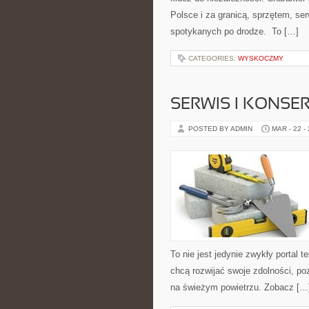
Polsce i za granicą, sprzętem, ser
spotykanych po drodze. To […]
CATEGORIES:
WYSKOCZMY
SERWIS I KONSE
POSTED BY ADMIN
MAR - 22 -
To nie jest jedynie zwykły portal 
chcą rozwijać swoje zdolności, p
na świeżym powietrzu. Zobacz […