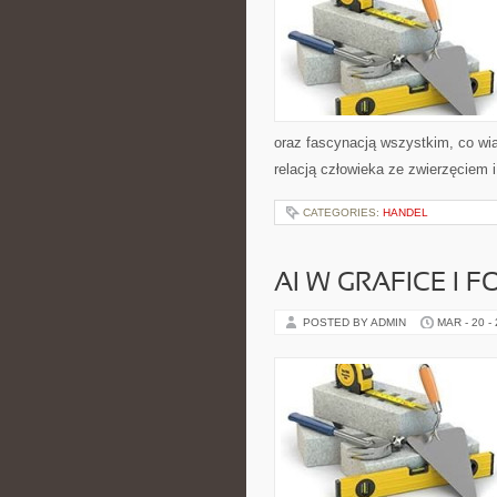
oraz fascynacją wszystkim, co wią
relacją człowieka ze zwierzęciem 
CATEGORIES:
HANDEL
AI W GRAFICE I F
POSTED BY ADMIN
MAR - 20 -