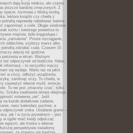
owych dają iluzję relaksu, ale często
nas jeszcze bardziej zmęczonych. Z
ny spacer, rozmowa z bliską osobą,
ka, lektura książki czy chwila z
 potrafią naprawdę naładować baterie.
ż zapominać o ciele. Długie siedzenie
 brak ruchu i świeżego powietrza to
ztywne mięśnie, bóle kręgosłupa i
cie „zamulenia”. Proste rozciąganie,
zych oddechów, szybszy marsz albo
ng potrafią zdziałać cuda. Czasem 15
znaczy więcej niż godzina
 patrzenia w ekran. Ważnym
st też odpoczynek od bodźców. Hałas,
łok informacji – to wszystko męczy
ż nam się wydaje. Warto raz na jakiś
ieć w ciszy, odłożyć urządzenia,
zykę, zamknąć oczy. To chwila, w
my zauważyć własne myśli, emocje,
ele. To nie jest „stracony czas”, tylko
tu. Sztuka zwalniania tempa obejmuje
jętność mówienia „nie”. Jeśli
ę na każde dodatkowe zadanie,
tkanie, nasz kalendarz puchnie, a
a odpoczynek znika. Ustalanie granic –
acy, jak i w życiu prywatnym – jest
by w ogóle mieć kiedy odpocząć.
ie egoizm, ale troska o własne
dłuższej perspektywie świadomy
prawia, że stajemy się bardziej