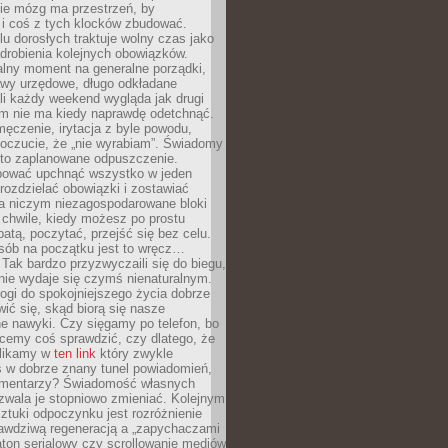
ie mózg ma przestrzeń, by
 i coś z tych klocków zbudować.
elu dorosłych traktuje wolny czas jako
drobienia kolejnych obowiązków.
alny moment na generalne porządki,
awy urzędowe, długo odkładane
śli każdy weekend wygląda jak drugi
zm nie ma kiedy naprawdę odetchnąć.
ęczenie, irytacja z byle powodu,
poczucie, że „nie wyrabiam”. Świadomy
to zaplanowane odpuszczenie.
bować upchnąć wszystko w jeden
 rozdzielać obowiązki i zostawiać
na niczym niezagospodarowane bloki
 chwile, kiedy możesz po prostu
batą, poczytać, przejść się bez celu.
sób na początku jest to wręcz…
Tak bardzo przyzwyczaili się do biegu,
nie wydaje się czymś nienaturalnym.
ogi do spokojniejszego życia dobrze
wić się, skąd biorą się nasze
e nawyki. Czy sięgamy po telefon, bo
cemy coś sprawdzić, czy dlatego, że
klikamy w
ten link
który zwykle
s w dobrze znany tunel powiadomień,
komentarzy? Świadomość własnych
zwala je stopniowo zmieniać. Kolejnym
tuki odpoczynku jest rozróżnienie
awdziwą regeneracją a „zapychaczami
ton serialowy czy scrollowanie mediów