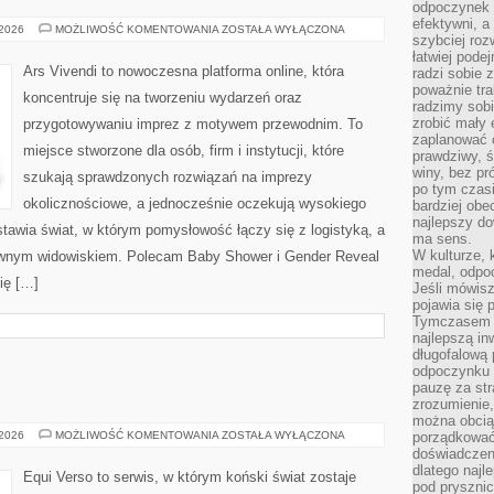
odpoczynek s
efektywni, a
BABY
 2026
MOŻLIWOŚĆ KOMENTOWANIA
ZOSTAŁA WYŁĄCZONA
szybciej roz
SHOWER
I
łatwiej pode
GENDER
Ars Vivendi to nowoczesna platforma online, która
radzi sobie 
REVEAL
poważnie tra
koncentruje się na tworzeniu wydarzeń oraz
radzimy sob
zrobić mały 
przygotowywaniu imprez z motywem przewodnim. To
zaplanować 
miejsce stworzone dla osób, firm i instytucji, które
prawdziwy, 
winy, bez pr
szukają sprawdzonych rozwiązań na imprezy
po tym czasi
okolicznościowe, a jednocześnie oczekują wysokiego
bardziej obe
najlepszy d
stawia świat, w którym pomysłowość łączy się z logistyką, a
ma sens.
W kulturze, 
ownym widowiskiem. Polecam Baby Shower i Gender Reveal
medal, odpoc
ię […]
Jeśli mówis
pojawia się 
Tymczasem w
najlepszą in
długofalową
odpoczynku 
pauzę za str
zrozumienie,
można obcią
EQUI
 2026
MOŻLIWOŚĆ KOMENTOWANIA
ZOSTAŁA WYŁĄCZONA
porządkować
VERSO
doświadczen
dlatego naj
Equi Verso to serwis, w którym koński świat zostaje
pod pryszni