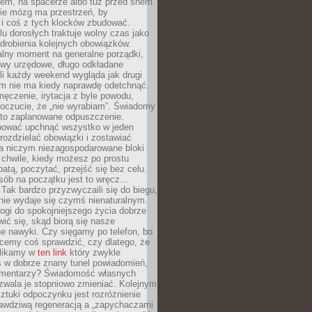
cem, na spacerze albo tuż przed snem.
ie mózg ma przestrzeń, by
 i coś z tych klocków zbudować.
elu dorosłych traktuje wolny czas jako
drobienia kolejnych obowiązków.
alny moment na generalne porządki,
awy urzędowe, długo odkładane
śli każdy weekend wygląda jak drugi
zm nie ma kiedy naprawdę odetchnąć.
ęczenie, irytacja z byle powodu,
poczucie, że „nie wyrabiam”. Świadomy
to zaplanowane odpuszczenie.
bować upchnąć wszystko w jeden
 rozdzielać obowiązki i zostawiać
na niczym niezagospodarowane bloki
 chwile, kiedy możesz po prostu
batą, poczytać, przejść się bez celu.
sób na początku jest to wręcz…
Tak bardzo przyzwyczaili się do biegu,
nie wydaje się czymś nienaturalnym.
ogi do spokojniejszego życia dobrze
wić się, skąd biorą się nasze
e nawyki. Czy sięgamy po telefon, bo
cemy coś sprawdzić, czy dlatego, że
klikamy w
ten link
który zwykle
s w dobrze znany tunel powiadomień,
komentarzy? Świadomość własnych
zwala je stopniowo zmieniać. Kolejnym
tuki odpoczynku jest rozróżnienie
awdziwą regeneracją a „zapychaczami