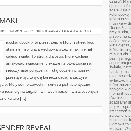
czasu”. Mara
społeczności
zostawiają 
kolei spokoj
krótka drzem
SMAKI
muzyką w tle
Nie można te
PIKANTNE
 2026
MOŻLIWOŚĆ KOMENTOWANIA
ZOSTAŁA WYŁĄCZONA
przy biurku,
PRZYSMAKI
przepis na s
ogólne poczu
icookandbook.pl to przestrzeń, w którym street food
kilka głębs
staje się inspirującą wędrówką przez smaki niemal
krótki treni
minut ruchu 
całego świata. To strona dla osób, które kochają
bezmyślnego
aspektem je
smakować świadomie, ciekawie i z otwartością na
światło, nat
nieoczywiste połączenia. Tutaj codzienny posiłek
bardziej, ni
czas posiedz
przestaje być zwykłą koniecznością, a zaczyna
wyłączyć mu
ycję. Motywem przewodnim serwisu jest autentyczne
której może
napięcia w ci
tóra rodzi się na targach, w małych barach, w zatłoczonych
moment rese
również umie
dzie kultura […]
zgadzamy si
projekt, spo
przestrzeń n
zarówno w pr
konieczne, 
Odmowa to n
GENDER REVEAL
zdrowie. W 