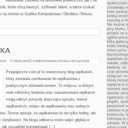
ewoluować zarówno na betonowej powierzchni, jak i na
społeczności
sób, które chcą tworzyć, szlifować talent, a także szukać
zostawiają 
kolei spokoj
ci na stronie to Grafika Komputerowa i Obróbka i Retusz
krótka drzem
muzyką w tle
Nie można te
przy biurku,
przepis na s
ogólne poczu
kilka głębs
krótki treni
SKA
minut ruchu 
bezmyślnego
aspektem je
ETYKA
 2026
MOŻLIWOŚĆ KOMENTOWANIA
ZOSTAŁA WYŁĄCZONA
światło, nat
WĘDKARSKA
bardziej, ni
czas posiedz
Pzwpajeczno.com.pl to nowoczesny blog wędkarski,
wyłączyć mu
który zestawia zamiłowanie do wędkarstwa z
której może
napięcia w ci
praktycznym doświadczeniem. To miejsce, w którym
moment rese
nowi miłośnicy łowienia oraz zaawansowani wędkarze
również umie
zgadzamy si
mogą odkryć pomysły dotyczące sprzętu, metod
projekt, spo
przestrzeń n
wędkarskich, miejsc do wędkowania oraz realnych
zarówno w pr
wu. Strona opisuje, że wędkarstwo to nie tylko hobby, ale
konieczne, 
Odmowa to n
y cierpliwości. Na blogu odbiorca może wejść głębiej w
zdrowie. W 
ę, jak rozsądniej kompletować […]
odpoczynek s