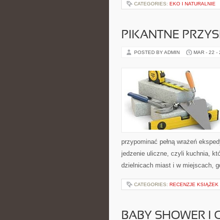
CATEGORIES:
EKO I NATURALNIE
PIKANTNE PRZY
POSTED BY ADMIN
MAR - 22 -
przypominać pełną wrażeń eksped
jedzenie uliczne, czyli kuchnia, k
dzielnicach miast i w miejscach, g
CATEGORIES:
RECENZJE KSIĄŻEK
BABY SHOWER I 