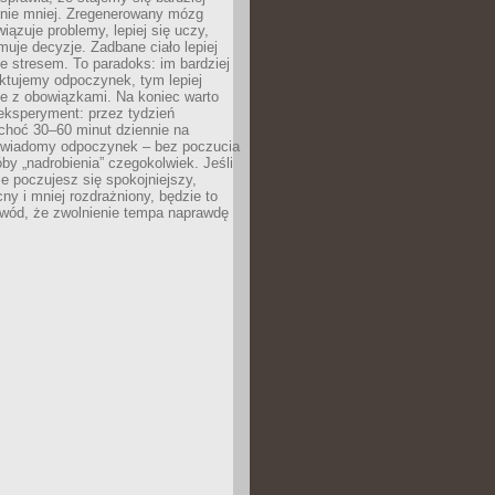
 nie mniej. Zregenerowany mózg
wiązuje problemy, lepiej się uczy,
jmuje decyzje. Zadbane ciało lepiej
ze stresem. To paradoks: im bardziej
ktujemy odpoczynek, tym lepiej
ie z obowiązkami. Na koniec warto
eksperyment: przez tydzień
choć 30–60 minut dziennie na
świadomy odpoczynek – bez poczucia
óby „nadrobienia” czegokolwiek. Jeśli
e poczujesz się spokojniejszy,
cny i mniej rozdrażniony, będzie to
owód, że zwolnienie tempa naprawdę