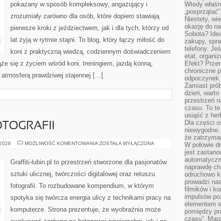
pokazany w sposób kompleksowy, angażujący i
Wtedy właśn
„posprzątać”
zrozumiały zarówno dla osób, które dopiero stawiają
Niestety, wi
okazję do na
pierwsze kroki z jeździectwem, jak i dla tych, którzy od
Sobota? Ide
lat żyją w rytmie stajni. To blog, który łączy miłość do
zakupy, spr
telefony. Je
koni z praktyczną wiedzą, codziennym doświadczeniem
etat, organi
że się z życiem wśród koni, treningiem, jazdą konną,
Efekt? Przem
chroniczne 
i atmosferą prawdziwej stajennej […]
odpoczynek 
Zamiast pró
dzień, warto
przestrzeń 
czasu. To te
usiąść z her
Dla części o
OTOGRAFII
niewygodne. 
że zatrzyma
AI
 2026
MOŻLIWOŚĆ KOMENTOWANIA
ZOSTAŁA WYŁĄCZONA
W połowie dr
W
jest zastano
GRAFICE
automatyczn
I
Graffiti-lubin.pl to przestrzeń stworzone dla pasjonatów
FOTOGRAFII
naprawdę ch
sztuki ulicznej, twórczości digitalowej oraz retuszu
odruchowo 
prowadzi na
fotografii. To rozbudowane kompendium, w którym
filmików i 
impulsów po
spotyka się twórcza energia ulicy z technikami pracy na
elementem sz
komputerze. Strona prezentuje, że wyobraźnia może
pomiędzy pr
czasu”. Mara