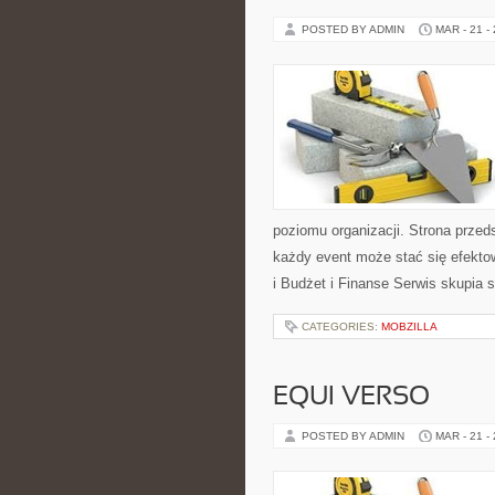
POSTED BY ADMIN
MAR - 21 -
poziomu organizacji. Strona przed
każdy event może stać się efekt
i Budżet i Finanse Serwis skupia s
CATEGORIES:
MOBZILLA
EQUI VERSO
POSTED BY ADMIN
MAR - 21 -