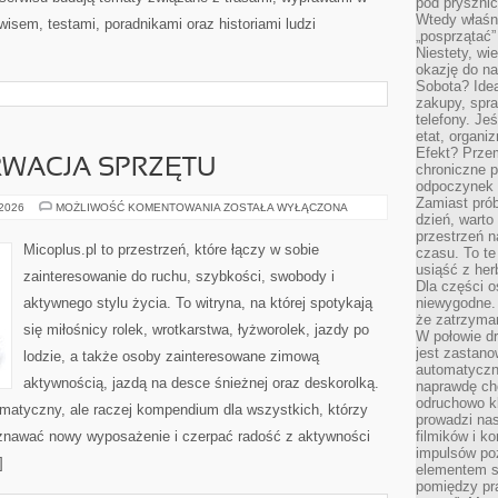
pod pryszni
Wtedy właśn
wisem, testami, poradnikami oraz historiami ludzi
„posprzątać”
Niestety, wi
okazję do na
Sobota? Ide
zakupy, spr
telefony. Je
etat, organi
Efekt? Przem
RWACJA SPRZĘTU
chroniczne 
odpoczynek 
Zamiast pró
SERWIS
 2026
MOŻLIWOŚĆ KOMENTOWANIA
ZOSTAŁA WYŁĄCZONA
dzień, warto
I
KONSERWACJA
przestrzeń 
SPRZĘTU
Micoplus.pl to przestrzeń, które łączy w sobie
czasu. To te
usiąść z her
zainteresowanie do ruchu, szybkości, swobody i
Dla części o
aktywnego stylu życia. To witryna, na której spotykają
niewygodne. 
że zatrzyma
się miłośnicy rolek, wrotkarstwa, łyżworolek, jazdy po
W połowie dr
jest zastano
lodzie, a także osoby zainteresowane zimową
automatyczn
aktywnością, jazdą na desce śnieżnej oraz deskorolką.
naprawdę ch
odruchowo 
tematyczny, ale raczej kompendium dla wszystkich, którzy
prowadzi na
oznawać nowy wyposażenie i czerpać radość z aktywności
filmików i 
impulsów po
]
elementem sz
pomiędzy pr