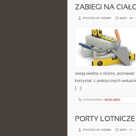
ZABIEGI NA CIAŁ
POSTED BY ADMIN
MAR - 18 -
swoją wiedzę o skórze, poznawać 
korzystać z praktycznych wskazó
[…]
CATEGORIES:
BARLINEK
PORTY LOTNICZE
POSTED BY ADMIN
MAR - 17 -