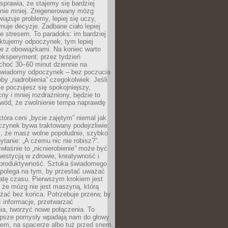
prawia, że stajemy się bardziej
 nie mniej. Zregenerowany mózg
wiązuje problemy, lepiej się uczy,
jmuje decyzje. Zadbane ciało lepiej
ze stresem. To paradoks: im bardziej
ktujemy odpoczynek, tym lepiej
ie z obowiązkami. Na koniec warto
eksperyment: przez tydzień
choć 30–60 minut dziennie na
świadomy odpoczynek – bez poczucia
óby „nadrobienia” czegokolwiek. Jeśli
e poczujesz się spokojniejszy,
cny i mniej rozdrażniony, będzie to
owód, że zwolnienie tempa naprawdę
która ceni „bycie zajętym” niemal jak
zynek bywa traktowany podejrzliwie.
z, że masz wolne popołudnie, szybko
pytanie: „A czemu nic nie robisz?”.
łaśnie to „nicnierobienie” może być
westycją w zdrowie, kreatywność i
 produktywność. Sztuka świadomego
polega na tym, by przestać uważać
atę czasu. Pierwszym krokiem jest
 że mózg nie jest maszyną, którą
żać bez końca. Potrzebuje przerw, by
 informacje, przetwarzać
ia, tworzyć nowe połączenia. To
lepsze pomysły wpadają nam do głowy
cem, na spacerze albo tuż przed snem.