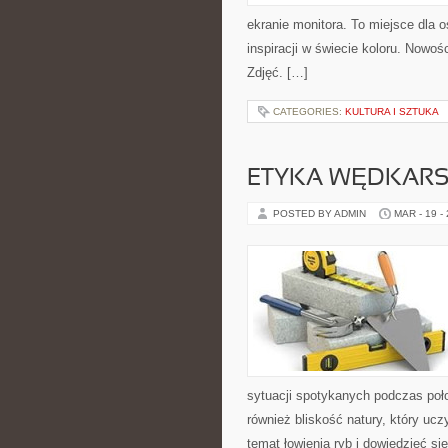
ekranie monitora. To miejsce dla o
inspiracji w świecie koloru. Nowoś
Zdjęć. […]
CATEGORIES:
KULTURA I SZTUKA
ETYKA WĘDKAR
POSTED BY ADMIN
MAR - 19 -
sytuacji spotykanych podczas poło
również bliskość natury, który ucz
temat łowienia ryb i dowiedzieć si