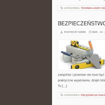
CATEGORIES:
TECHNIKA JAZDY O
BEZPIECZEŃSTW
POSTED BY ADMIN
MAR - 19 -
związków i przemian nie musi być 
praktyczne wyjaśnienia, dzięki któ
To […]
CATEGORIES:
PIELĘGNACJA CIAŁ