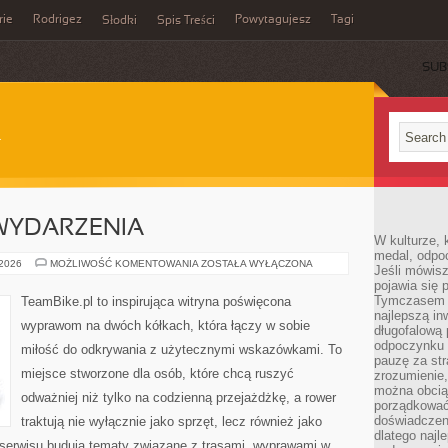
rie
Rodrigez
Powytagujesz
Tagi
Słodki
Spis Treści
SUB
 WYDARZENIA
W kulturze, 
medal, odpoc
AKTUALNOŚCI
 2026
MOŻLIWOŚĆ KOMENTOWANIA
ZOSTAŁA WYŁĄCZONA
Jeśli mówis
I
pojawia się 
WYDARZENIA
Tymczasem w
TeamBike.pl to inspirująca witryna poświęcona
najlepszą in
wyprawom na dwóch kółkach, która łączy w sobie
długofalową
odpoczynku 
miłość do odkrywania z użytecznymi wskazówkami. To
pauzę za str
miejsce stworzone dla osób, które chcą ruszyć
zrozumienie,
można obcią
odważniej niż tylko na codzienną przejażdżkę, a rower
porządkować
doświadczen
traktują nie wyłącznie jako sprzęt, lecz również jako
dlatego naj
r serwisu budują tematy związane z trasami, wyprawami w