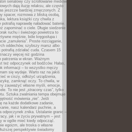
ton serialowy czy scrollowanie mediów
owych dają iluzję relaksu, ale często
nas jeszcze bardziej zmęczonych. Z
ny spacer, rozmowa z bliską osobą,
ka, lektura książki czy chwila z
 potrafią naprawdę naładować baterie.
ż zapominać o ciele. Długie siedzenie
 brak ruchu i świeżego powietrza to
ztywne mięśnie, bóle kręgosłupa i
cie „zamulenia”. Proste rozciąganie,
zych oddechów, szybszy marsz albo
ng potrafią zdziałać cuda. Czasem 15
znaczy więcej niż godzina
 patrzenia w ekran. Ważnym
st też odpoczynek od bodźców. Hałas,
łok informacji – to wszystko męczy
ż nam się wydaje. Warto raz na jakiś
ieć w ciszy, odłożyć urządzenia,
zykę, zamknąć oczy. To chwila, w
my zauważyć własne myśli, emocje,
ele. To nie jest „stracony czas”, tylko
tu. Sztuka zwalniania tempa obejmuje
jętność mówienia „nie”. Jeśli
ę na każde dodatkowe zadanie,
tkanie, nasz kalendarz puchnie, a
a odpoczynek znika. Ustalanie granic –
acy, jak i w życiu prywatnym – jest
by w ogóle mieć kiedy odpocząć.
ie egoizm, ale troska o własne
dłuższej perspektywie świadomy