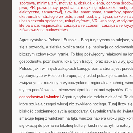
sportowa
,
minimalizm
,
motivacja
,
obsługa klienta
,
ochrona środow
piwo
,
PR
,
prawo pracy
,
psychiatria
,
recykling
,
rękodzieło
,
renty
,
ro
elektryczne
,
samorozwój
,
slow life
,
smart home
,
smartfony
,
spado
ekstremalne
,
strategie wzrostu
,
street food
,
styl życia
,
szkolenia 
ubezpieczenia społeczne
,
usługi cyfrowe
,
VR
,
webinary
,
windykac
life balance
,
wspinaczka
,
zarządzanie czasem
,
zarządzanie kryz
zrównoważone budownictwo
Agroturystyka w Polsce i Europie – Blog turystyczny to miejsce
się z przyrodą, a sielska okolica staje się inspiracją do odkrywan
bliższym człowiekowi rytmie. To blog poświęcony relaksowi na ło
gospodarstw, poznawaniu lokalnych tradycji oraz szukaniu wyjąt
Polsce, jak i w innych zakątkach Europy. Sama strona jest przeds
agroturystyce w Polsce i Europie, a jej układ pokazuje szerokie 
związanymi z rodzinnym wypoczynkiem, regionalną kuchnią, winn
stylem podróżowania i nieoczywistymi kierunkami wyjazdów. Ciek
gospodarstwa i winnice
i Agroturystyka dla rodzin z dziećmi. To d
które szukają czegoś więcej niż zwykłego noclegu. Tutaj liczy się
bliskość codziennego życia gospodarzy. Czytelnik trafia do świa
smakuje lepiej z widokiem na łąki, wieczór nabiera uroku przy ko
się okazją do poznania lokalnej kultury, kuchni oraz rytmu natury.
agroturystyki jako formy podróżowania pełnej spokoju, ale zaraze