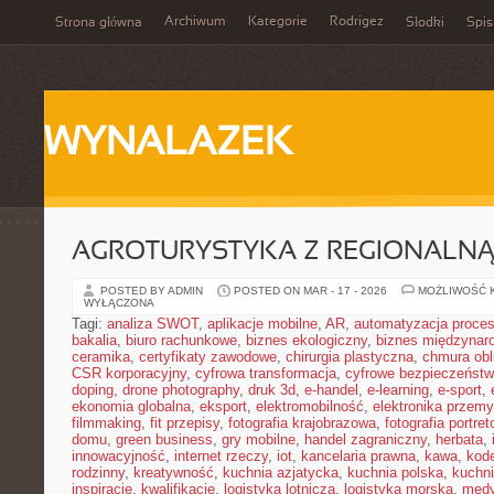
Archiwum
Kategorie
Rodrigez
Strona główna
Słodki
Spis
WYNALAZEK
AGROTURYSTYKA Z REGIONALNĄ
POSTED BY ADMIN
POSTED ON MAR - 17 - 2026
MOŻLIWOŚĆ 
WYŁĄCZONA
Tagi:
analiza SWOT
,
aplikacje mobilne
,
AR
,
automatyzacja proce
bakalia
,
biuro rachunkowe
,
biznes ekologiczny
,
biznes międzynar
ceramika
,
certyfikaty zawodowe
,
chirurgia plastyczna
,
chmura obl
CSR korporacyjny
,
cyfrowa transformacja
,
cyfrowe bezpieczeńst
doping
,
drone photography
,
druk 3d
,
e-handel
,
e-learning
,
e-sport
,
ekonomia globalna
,
eksport
,
elektromobilność
,
elektronika przem
filmmaking
,
fit przepisy
,
fotografia krajobrazowa
,
fotografia portre
domu
,
green business
,
gry mobilne
,
handel zagraniczny
,
herbata
,
innowacyjność
,
internet rzeczy
,
iot
,
kancelaria prawna
,
kawa
,
kod
rodzinny
,
kreatywność
,
kuchnia azjatycka
,
kuchnia polska
,
kuchn
inspiracje
,
kwalifikacje
,
logistyka lotnicza
,
logistyka morska
,
medy