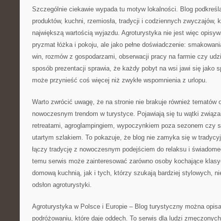
Szczególnie ciekawie wypada tu motyw lokalności. Blog podkreśl
produktów, kuchni, rzemiosła, tradycji i codziennych zwyczajów, kt
największą wartością wyjazdu. Agroturystyka nie jest więc opisy
pryzmat łóżka i pokoju, ale jako pełne doświadczenie: smakowan
win, rozmów z gospodarzami, obserwacji pracy na farmie czy udzi
sposób prezentacji sprawia, że każdy pobyt na wsi jawi się jako 
może przynieść coś więcej niż zwykłe wspomnienia z urlopu.
Warto zwrócić uwagę, że na stronie nie brakuje również tematów
nowoczesnym trendom w turystyce. Pojawiają się tu wątki związan
retreatami, agroglampingiem, wypoczynkiem poza sezonem czy 
utartym szlakiem. To pokazuje, że blog nie zamyka się w tradycy
łączy tradycję z nowoczesnym podejściem do relaksu i świadome
temu serwis może zainteresować zarówno osoby kochające klas
domową kuchnią, jak i tych, którzy szukają bardziej stylowych, 
odsłon agroturystyki.
Agroturystyka w Polsce i Europie – Blog turystyczny można opisać
podróżowaniu, które daje oddech. To serwis dla ludzi zmęczonyc