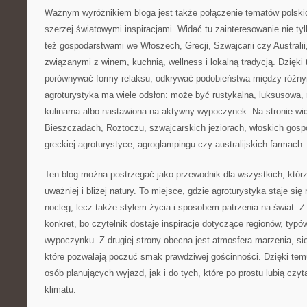
Ważnym wyróżnikiem bloga jest także połączenie tematów polskic
szerzej światowymi inspiracjami. Widać tu zainteresowanie nie ty
też gospodarstwami we Włoszech, Grecji, Szwajcarii czy Australii
związanymi z winem, kuchnią, wellness i lokalną tradycją. Dzięki
porównywać formy relaksu, odkrywać podobieństwa między różnym
agroturystyka ma wiele odsłon: może być rustykalna, luksusowa,
kulinarna albo nastawiona na aktywny wypoczynek. Na stronie wi
Bieszczadach, Roztoczu, szwajcarskich jeziorach, włoskich gosp
greckiej agroturystyce, agroglampingu czy australijskich farmach.
Ten blog można postrzegać jako przewodnik dla wszystkich, któr
uważniej i bliżej natury. To miejsce, gdzie agroturystyka staje si
nocleg, lecz także stylem życia i sposobem patrzenia na świat. Z 
konkret, bo czytelnik dostaje inspiracje dotyczące regionów, typ
wypoczynku. Z drugiej strony obecna jest atmosfera marzenia, sie
które pozwalają poczuć smak prawdziwej gościnności. Dzięki temu
osób planujących wyjazd, jak i do tych, które po prostu lubią czy
klimatu.