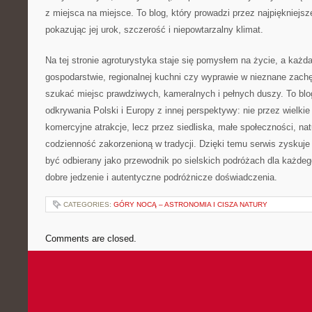
z miejsca na miejsce. To blog, który prowadzi przez najpiękniejsz
pokazując jej urok, szczerość i niepowtarzalny klimat.
Na tej stronie agroturystyka staje się pomysłem na życie, a każd
gospodarstwie, regionalnej kuchni czy wyprawie w nieznane zachę
szukać miejsc prawdziwych, kameralnych i pełnych duszy. To blog,
odkrywania Polski i Europy z innej perspektywy: nie przez wielkie 
komercyjne atrakcje, lecz przez siedliska, małe społeczności, nat
codzienność zakorzenioną w tradycji. Dzięki temu serwis zyskuje
być odbierany jako przewodnik po sielskich podróżach dla każdego
dobre jedzenie i autentyczne podróżnicze doświadczenia.
CATEGORIES:
GÓRY NOCĄ – ASTRONOMIA I CISZA NATURY
Comments are closed.