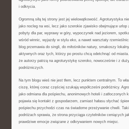
i odkrycia.
Ogromną siłą tej strony jest jej wielowątkowość. Agroturystyka nie
jako nocleg na wsi, lecz jako szerokie zjawisko obejmujące urlop
pobyty dla par, wyprawy w góry, wypoczynek nad jeziorem, spotka
wśród winnic, wyjazdy w stylu eko, a nawet warsztaty rzemieślnicz
blog przemawia do singli, do miłośników natury, smakoszy lokaln
aktywnych oraz tych, którzy po prostu chcą odetchnąć od miasta.
że autorzy patrzą na agroturystykę szeroko, nowocześnie i z d
podróżniczych.
Na tym blogu wieś nie jest tłem, lecz punktem centralnym. To wł
ciszę, której coraz częściej szukają współcześni podróżnicy. Agro
jako odmiana dla pośpiechu, anonimowych hoteli i zatłoczonych k
pojawia się kontakt z gospodarzem, zamiast hałasu słychać śpie
pośpiechu przychodzi czas na świadome przeżywanie chwili. Tak
podróżach sprawia, że strona przyciąga czytelników ceniących ja
prawdziwe emocje związane z odkrywaniem nowych miejsc.