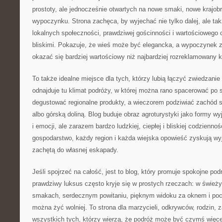
prostoty, ale jednocześnie otwartych na nowe smaki, nowe krajob
wypoczynku. Strona zachęca, by wyjechać nie tylko dalej, ale takż
lokalnych społeczności, prawdziwej gościnności i wartościowego
bliskimi. Pokazuje, że wieś może być elegancka, a wypoczynek 
okazać się bardziej wartościowy niż najbardziej rozreklamowany k
To także idealne miejsce dla tych, którzy lubią łączyć zwiedzani
odnajduje tu klimat podróży, w której można rano spacerować po 
degustować regionalne produkty, a wieczorem podziwiać zachód s
albo górską doliną. Blog buduje obraz agroturystyki jako formy w
i emocji, ale zarazem bardzo ludzkiej, ciepłej i bliskiej codzienno
gospodarstwo, każdy region i każda wiejska opowieść zyskują wyją
zachętą do własnej eskapady.
Jeśli spojrzeć na całość, jest to blog, który promuje spokojne po
prawdziwy luksus często kryje się w prostych rzeczach: w świeży
smakach, serdecznym powitaniu, pięknym widoku za oknem i pocz
można żyć wolniej. To strona dla marzycieli, odkrywców, rodzin,
wszystkich tych, którzy wierzą, że podróż może być czymś więce