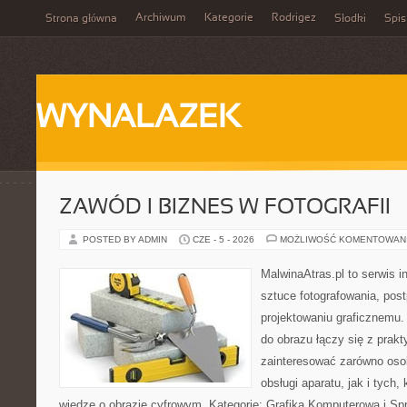
Archiwum
Kategorie
Rodrigez
Strona główna
Słodki
Spis
WYNALAZEK
ZAWÓD I BIZNES W FOTOGRAFII
POSTED BY ADMIN
CZE - 5 - 2026
MOŻLIWOŚĆ KOMENTOWAN
MalwinaAtras.pl to serwis 
sztuce fotografowania, pos
projektowaniu graficznemu. 
do obrazu łączy się z prak
zainteresować zarówno osob
obsługi aparatu, jak i tych
wiedzę o obrazie cyfrowym. Kategorie: Grafika Komputerowa i Sp