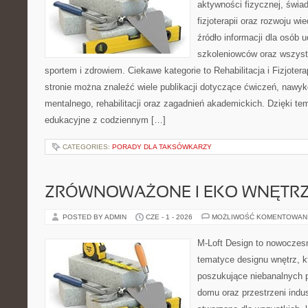
aktywności fizycznej, świa
fizjoterapii oraz rozwoju w
źródło informacji dla osób 
szkoleniowców oraz wszyst
sportem i zdrowiem. Ciekawe kategorie to Rehabilitacja i Fizjoterap
stronie można znaleźć wiele publikacji dotyczące ćwiczeń, nawy
mentalnego, rehabilitacji oraz zagadnień akademickich. Dzięki te
edukacyjne z codziennym […]
CATEGORIES:
PORADY DLA TAKSÓWKARZY
ZRÓWNOWAŻONE I EKO WNĘTR
POSTED BY ADMIN
CZE - 1 - 2026
MOŻLIWOŚĆ KOMENTOWAN
M-Loft Design to nowoczes
tematyce designu wnętrz, kt
poszukujące niebanalnych 
domu oraz przestrzeni indus