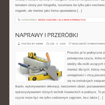
tematem strony jest fotografia, rozumiana nie tylko jako mechani
migawki, ale również jako forma opowiadania […]
CATEGORIES:
MODA CIĄŻOWA I DLA MAM KARMIĄCYCH
NAPRAWY I PRZERÓBKI
POSTED BY ADMIN
CZE - 5 - 2026
MOŻLIWOŚĆ KOMENTOWAN
Proszkic.pl to praktyczna s
poświęcona szyciu, która 
wiedzy dla osób uczących s
również dla tych, którzy m
umiejętności i chcą poszer
się na instrukcjach związa
tkanin, wykonywaniem dekoracji, tworzeniem ubrań, poznawaniem
wykorzystywaniem różnych technik krawieckich w praktyce. To por
szycie może być nie tylko codziennym zajęciem, lecz także […]