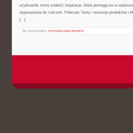
użytkownik może znaleźć inspiracje, które pomogą mu w wyborz
wyposażenia do ćwiczeń. Polecam Testy i recenzje produktów i Akc
[…]
CATEGORIES:
PSYCHOLOGIA SPORTU