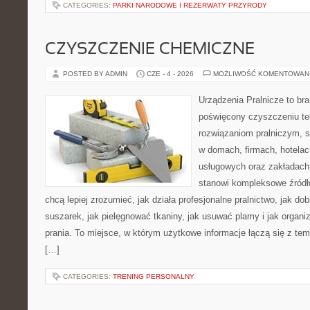
CATEGORIES:
PARKI NARODOWE I REZERWATY PRZYRODY
CZYSZCZENIE CHEMICZNE
POSTED BY ADMIN
CZE - 4 - 2026
MOŻLIWOŚĆ KOMENTOWAN
Urządzenia Pralnicze to br
poświęcony czyszczeniu tek
rozwiązaniom pralniczym, 
w domach, firmach, hotelach
usługowych oraz zakładach
stanowi kompleksowe źródło
chcą lepiej zrozumieć, jak działa profesjonalne pralnictwo, jak dob
suszarek, jak pielęgnować tkaniny, jak usuwać plamy i jak organ
prania. To miejsce, w którym użytkowe informacje łączą się z tema
[…]
CATEGORIES:
TRENING PERSONALNY