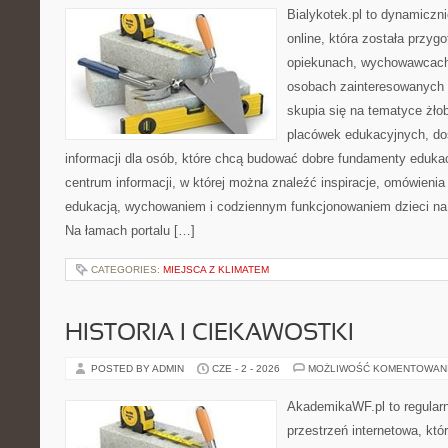
Bialykotek.pl to dynamiczni
online, która została przyg
opiekunach, wychowawcach
osobach zainteresowanych 
skupia się na tematyce żło
placówek edukacyjnych, do
informacji dla osób, które chcą budować dobre fundamenty eduka
centrum informacji, w której można znaleźć inspiracje, omówienia
edukacją, wychowaniem i codziennym funkcjonowaniem dzieci na
Na łamach portalu […]
CATEGORIES:
MIEJSCA Z KLIMATEM
HISTORIA I CIEKAWOSTKI
POSTED BY ADMIN
CZE - 2 - 2026
MOŻLIWOŚĆ KOMENTOWAN
AkademikaWF.pl to regular
przestrzeń internetowa, któ