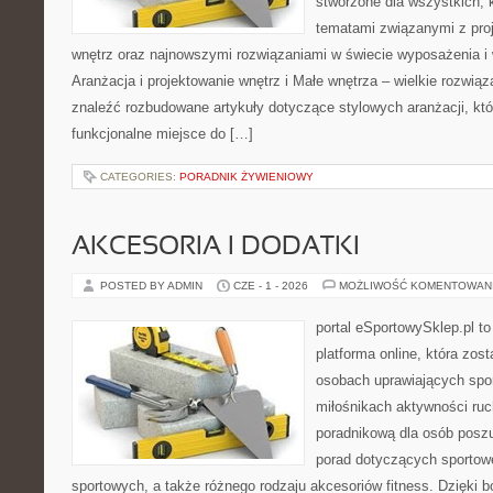
stworzone dla wszystkich, k
tematami związanymi z pro
wnętrz oraz najnowszymi rozwiązaniami w świecie wyposażenia i 
Aranżacja i projektowanie wnętrz i Małe wnętrza – wielkie rozwią
znaleźć rozbudowane artykuły dotyczące stylowych aranżacji, kt
funkcjonalne miejsce do […]
CATEGORIES:
PORADNIK ŻYWIENIOWY
AKCESORIA I DODATKI
POSTED BY ADMIN
CZE - 1 - 2026
MOŻLIWOŚĆ KOMENTOWAN
portal eSportowySklep.pl to
platforma online, która zos
osobach uprawiających spor
miłośnikach aktywności ruch
poradnikową dla osób posz
porad dotyczących sportowe
sportowych, a także różnego rodzaju akcesoriów fitness. Dzięki b