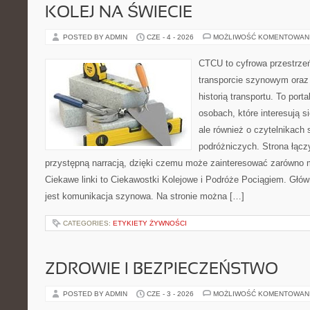
KOLEJ NA ŚWIECIE
POSTED BY ADMIN
CZE - 4 - 2026
MOŻLIWOŚĆ KOMENTOWAN
CTCU to cyfrowa przestrzeń
transporcie szynowym oraz
historią transportu. To port
osobach, które interesują s
ale również o czytelnikach 
podróżniczych. Strona łącz
przystępną narracją, dzięki czemu może zainteresować zarówno 
Ciekawe linki to Ciekawostki Kolejowe i Podróże Pociągiem. Głó
jest komunikacja szynowa. Na stronie można […]
CATEGORIES:
ETYKIETY ŻYWNOŚCI
ZDROWIE I BEZPIECZEŃSTWO
POSTED BY ADMIN
CZE - 3 - 2026
MOŻLIWOŚĆ KOMENTOWAN