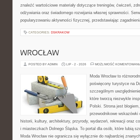
znaleźć wartościowe materiały dotyczące treningów, ćwiczeń, zdr
odżywiania oraz świadomego rozwijania własnej sprawności. Serwi
popularyzowaniu aktywności fizycznej, przedstawiając zagadnien
CATEGORIES:
DSKRAKOW
WROCŁAW
POSTED BY ADMIN
LIP - 2 - 2026
MOŻLIWOŚĆ KOMENTOWAN
Moda Wrocław to różnorodn
poświęcony turystyce na D
szczególnym uwzględnienie
które tworzą niezwykle insp
Polski. Strona jest blogie
przewodnikowe wskazówki 
historii, kultury, architektury, przyrody, wydarzeń, rekreacji oraz
i miasteczkach Dolnego Śląska. To portal dla osób, które lubią s
Moda Wrocław nie ogranicza się wyłącznie do najbardziej znanyc