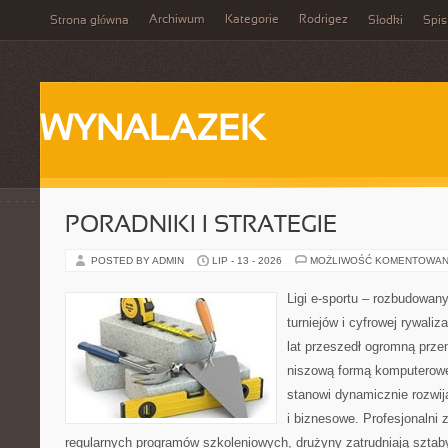
Archiwum
Kategorie
Rodrigez
Strona główna
Słodki
Spis
WYNALAZEK
PORADNIKI I STRATEGIE
POSTED BY ADMIN
LIP - 13 - 2026
MOŻLIWOŚĆ KOMENTOWAN
Ligi e-sportu – rozbudowany
turniejów i cyfrowej rywaliz
lat przeszedł ogromną prze
niszową formą komputerowej
stanowi dynamicznie rozwij
i biznesowe. Profesjonalni 
regularnych programów szkoleniowych, drużyny zatrudniają sztab