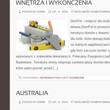
WNĘTRZA I WYKOŃCZENIA
POSTED BY ADMIN
LIP - 9 - 2026
MOŻLIWOŚĆ KOMENTOWAN
DomPol – miejsce dla osób
drewna DomPol to przestrz
tematyce domów z drewna. 
dla osób, które planują bu
na realnych wątpliwościach,
gdy ktoś zaczyna myśleć 
wykonanym z materiałów drewnianych. Polecamy Energooszczędno
Budowlane. Tematyka strony obejmuje zarówno plusy domów drewn
które warto poznać przed […]
CATEGORIES:
ASTRONAUTYKA I LOTY KOSMICZNE
AUSTRALIA
POSTED BY ADMIN
LIP - 6 - 2026
MOŻLIWOŚĆ KOMENTOWAN