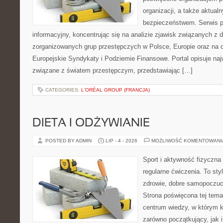
organizacji, a także aktu
bezpieczeństwem. Serwis p
informacyjny, koncentrując się na analizie zjawisk związanych z d
zorganizowanych grup przestępczych w Polsce, Europie oraz na 
Europejskie Syndykaty i Podziemie Finansowe. Portal opisuje na
związane z światem przestępczym, przedstawiając […]
CATEGORIES:
L'ORÉAL GROUP (FRANCJA)
DIETA I ODŻYWIANIE
POSTED BY ADMIN
LIP - 4 - 2026
MOŻLIWOŚĆ KOMENTOWAN
Sport i aktywność fizyczna 
regularne ćwiczenia. To sty
zdrowie, dobre samopoczuci
Strona poświęcona tej tem
centrum wiedzy, w którym k
zarówno początkujący, jak