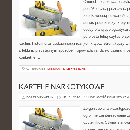
Cherrish to ciekawa przestr
podróże i chcą poznawać pi
z ciekawością i otwartości
serwis podróżniczy, który 
osoby planujące egzotyczną 
po prostu lubią czytać o świ
kuchni, historii oraz codzienności różnych krajów. Strona łączy 
z lekkim, przystępnym sposobem opowiadania, dzięki czemu moż
konkretne […]
CATEGORIES:
MIEJSCA I SALE WESELNE
KARTELE NARKOTYKOWE
POSTED BY ADMIN
LIP - 5 - 2026
MOŻLIWOŚĆ KOMENTOWAN
Zorganizowana przestępczoś
ogromne zainteresowanie za
czytelników. Strona stanow
poświęcone organizacjom p