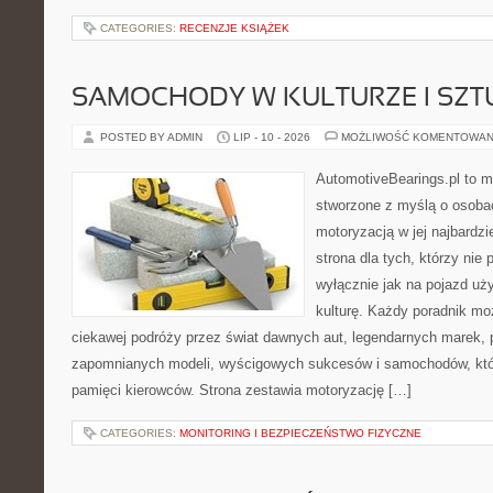
CATEGORIES:
RECENZJE KSIĄŻEK
SAMOCHODY W KULTURZE I SZT
POSTED BY ADMIN
LIP - 10 - 2026
MOŻLIWOŚĆ KOMENTOWAN
AutomotiveBearings.pl to 
stworzone z myślą o osobac
motoryzacją w jej najbardz
strona dla tych, którzy nie
wyłącznie jak na pojazd uż
kulturę. Każdy poradnik mo
ciekawej podróży przez świat dawnych aut, legendarnych marek, 
zapomnianych modeli, wyścigowych sukcesów i samochodów, które
pamięci kierowców. Strona zestawia motoryzację […]
CATEGORIES:
MONITORING I BEZPIECZEŃSTWO FIZYCZNE