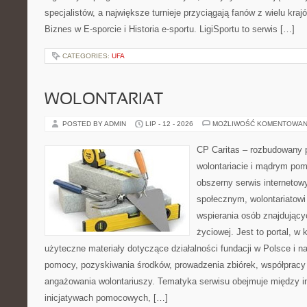
specjalistów, a największe turnieje przyciągają fanów z wielu kraj
Biznes w E-sporcie i Historia e-sportu. LigiSportu to serwis […]
CATEGORIES:
UFA
WOLONTARIAT
POSTED BY ADMIN
LIP - 12 - 2026
MOŻLIWOŚĆ KOMENTOWAN
CP Caritas – rozbudowany p
wolontariacie i mądrym pom
obszerny serwis internetow
społecznym, wolontariatow
wspierania osób znajdującyc
życiowej. Jest to portal, 
użyteczne materiały dotyczące działalności fundacji w Polsce i n
pomocy, pozyskiwania środków, prowadzenia zbiórek, współpracy
angażowania wolontariuszy. Tematyka serwisu obejmuje między i
inicjatywach pomocowych, […]