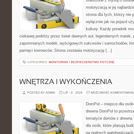
stworzone z myślą o osobac
motoryzacją w jej najbardz
strona dla tych, którzy nie
wyłącznie jak na pojazd uż
kulturę. Każdy poradnik mo
ciekawej podróży przez świat dawnych aut, legendarnych marek, 
zapomnianych modeli, wyścigowych sukcesów i samochodów, które
pamięci kierowców. Strona zestawia motoryzację […]
CATEGORIES:
MONITORING I BEZPIECZEŃSTWO FIZYCZNE
WNĘTRZA I WYKOŃCZENIA
POSTED BY ADMIN
LIP - 9 - 2026
MOŻLIWOŚĆ KOMENTOWAN
DomPol – miejsce dla osób
drewna DomPol to przestrz
tematyce domów z drewna. 
dla osób, które planują bu
na realnych wątpliwościach,