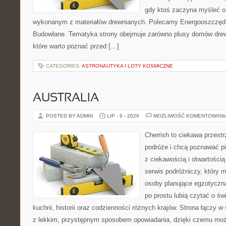
gdy ktoś zaczyna myśleć 
wykonanym z materiałów drewnianych. Polecamy Energooszczędno
Budowlane. Tematyka strony obejmuje zarówno plusy domów drewn
które warto poznać przed […]
CATEGORIES:
ASTRONAUTYKA I LOTY KOSMICZNE
AUSTRALIA
POSTED BY ADMIN
LIP - 6 - 2026
MOŻLIWOŚĆ KOMENTOWAN
Cherrish to ciekawa przestr
podróże i chcą poznawać pi
z ciekawością i otwartości
serwis podróżniczy, który 
osoby planujące egzotyczną 
po prostu lubią czytać o świ
kuchni, historii oraz codzienności różnych krajów. Strona łączy 
z lekkim, przystępnym sposobem opowiadania, dzięki czemu moż