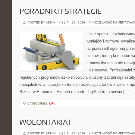
PORADNIKI I STRATEGIE
POSTED BY ADMIN
LIP - 13 - 2026
MOŻLIWOŚĆ KOMENTOWAN
Ligi e-sportu – rozbudowany
turniejów i cyfrowej rywaliz
lat przeszedł ogromną prze
niszową formą komputerowej
stanowi dynamicznie rozwij
i biznesowe. Profesjonalni 
regularnych programów szkoleniowych, drużyny zatrudniają sztab
specjalistów, a największe turnieje przyciągają fanów z wielu kraj
Biznes w E-sporcie i Historia e-sportu. LigiSportu to serwis […]
CATEGORIES:
UFA
WOLONTARIAT
POSTED BY ADMIN
LIP - 12 - 2026
MOŻLIWOŚĆ KOMENTOWAN