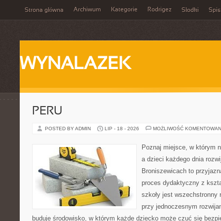
Archiwum
Kategorie
Rodrigez
Strona główna
Słodki
Spis
WYNALAZEK
PERU
POSTED BY ADMIN
LIP - 18 - 2026
MOŻLIWOŚĆ KOMENTOWAN
Poznaj miejsce, w którym n
a dzieci każdego dnia rozwi
Broniszewicach to przyjazna
proces dydaktyczny z kszta
szkoły jest wszechstronny 
przy jednoczesnym rozwija
buduje środowisko, w którym każde dziecko może czuć się bezpie