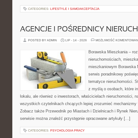
CATEGORIES:
LIFESTYLE I SAMOAKCEPTACJA
AGENCJE I POŚREDNICY NIERUC
POSTED BY ADMIN
LIP - 14 - 2026
MOŻLIWOŚĆ KOMENTOWAN
Borawska Mieszkania – roz
nieruchomościach, mieszka
mieszkaniowym Borawska M
serwis poradnikowy poświę
tematyce nieruchomości. S
z myślą o osobach, które i
lokalu, ale również o inwestorach, właścicielach nieruchomości, 
wszystkich czytelnikach chcących lepiej zrozumieć mechanizmy 
Zobacz także Przewodnik po Miastach i Dzielnicach i Rynek Nie
serwisie można znaleźć przystępnie opracowane artykuły […]
CATEGORIES:
PSYCHOLOGIA PRACY