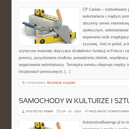
CP Caritas – rozbudowany p
wolontariacie i mądrym pom
obszerny serwis internetow
społecznym, wolontariatow
wspierania osób znajdującyc
życiowej. Jest to portal, 
użyteczne materiały dotyczące działalności fundacji w Polsce i n
pomocy, pozyskiwania środków, prowadzenia zbiórek, współpracy
angażowania wolontariuszy. Tematyka serwisu obejmuje między i
inicjatywach pomocowych, […]
CATEGORIES:
RECENZJE KSIĄŻEK
SAMOCHODY W KULTURZE I SZT
POSTED BY ADMIN
LIP - 10 - 2026
MOŻLIWOŚĆ KOMENTOWAN
AutomotiveBearings.pl to 