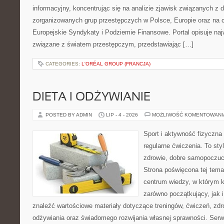
informacyjny, koncentrując się na analizie zjawisk związanych z d
zorganizowanych grup przestępczych w Polsce, Europie oraz na 
Europejskie Syndykaty i Podziemie Finansowe. Portal opisuje na
związane z światem przestępczym, przedstawiając […]
CATEGORIES:
L'ORÉAL GROUP (FRANCJA)
DIETA I ODŻYWIANIE
POSTED BY ADMIN
LIP - 4 - 2026
MOŻLIWOŚĆ KOMENTOWAN
Sport i aktywność fizyczna 
regularne ćwiczenia. To sty
zdrowie, dobre samopoczuci
Strona poświęcona tej tem
centrum wiedzy, w którym k
zarówno początkujący, jak
znaleźć wartościowe materiały dotyczące treningów, ćwiczeń, zdr
odżywiania oraz świadomego rozwijania własnej sprawności. Serwi