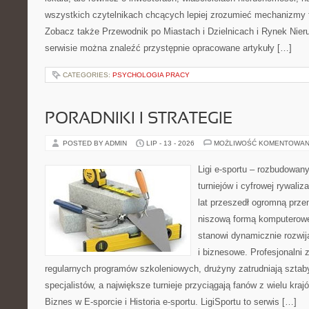
wszystkich czytelnikach chcących lepiej zrozumieć mechanizmy 
Zobacz także Przewodnik po Miastach i Dzielnicach i Rynek Nie
serwisie można znaleźć przystępnie opracowane artykuły […]
CATEGORIES:
PSYCHOLOGIA PRACY
PORADNIKI I STRATEGIE
POSTED BY ADMIN
LIP - 13 - 2026
MOŻLIWOŚĆ KOMENTOWAN
Ligi e-sportu – rozbudowany
turniejów i cyfrowej rywaliz
lat przeszedł ogromną prze
niszową formą komputerowej
stanowi dynamicznie rozwij
i biznesowe. Profesjonalni 
regularnych programów szkoleniowych, drużyny zatrudniają sztab
specjalistów, a największe turnieje przyciągają fanów z wielu kraj
Biznes w E-sporcie i Historia e-sportu. LigiSportu to serwis […]