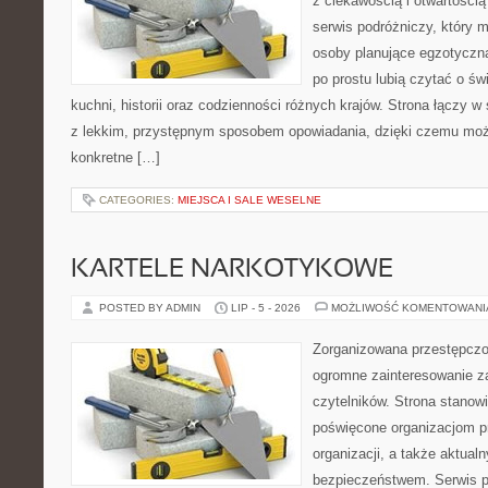
z ciekawością i otwartości
serwis podróżniczy, który 
osoby planujące egzotyczną 
po prostu lubią czytać o świ
kuchni, historii oraz codzienności różnych krajów. Strona łączy 
z lekkim, przystępnym sposobem opowiadania, dzięki czemu moż
konkretne […]
CATEGORIES:
MIEJSCA I SALE WESELNE
KARTELE NARKOTYKOWE
POSTED BY ADMIN
LIP - 5 - 2026
MOŻLIWOŚĆ KOMENTOWAN
Zorganizowana przestępczoś
ogromne zainteresowanie za
czytelników. Strona stanow
poświęcone organizacjom p
organizacji, a także aktu
bezpieczeństwem. Serwis p