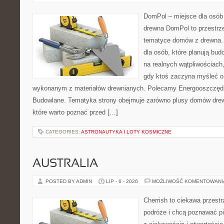
DomPol – miejsce dla osób
drewna DomPol to przestrz
tematyce domów z drewna. 
dla osób, które planują bu
na realnych wątpliwościach,
gdy ktoś zaczyna myśleć 
wykonanym z materiałów drewnianych. Polecamy Energooszczędno
Budowlane. Tematyka strony obejmuje zarówno plusy domów drewn
które warto poznać przed […]
CATEGORIES:
ASTRONAUTYKA I LOTY KOSMICZNE
AUSTRALIA
POSTED BY ADMIN
LIP - 6 - 2026
MOŻLIWOŚĆ KOMENTOWAN
Cherrish to ciekawa przestr
podróże i chcą poznawać pi