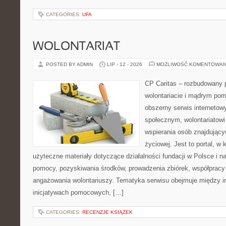
CATEGORIES:
UFA
WOLONTARIAT
POSTED BY ADMIN
LIP - 12 - 2026
MOŻLIWOŚĆ KOMENTOWAN
CP Caritas – rozbudowany p
wolontariacie i mądrym pom
obszerny serwis internetow
społecznym, wolontariatow
wspierania osób znajdującyc
życiowej. Jest to portal, 
użyteczne materiały dotyczące działalności fundacji w Polsce i n
pomocy, pozyskiwania środków, prowadzenia zbiórek, współpracy
angażowania wolontariuszy. Tematyka serwisu obejmuje między i
inicjatywach pomocowych, […]
CATEGORIES:
RECENZJE KSIĄŻEK