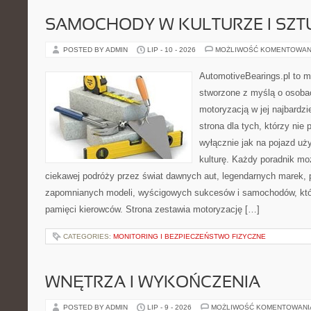
SAMOCHODY W KULTURZE I SZT
POSTED BY ADMIN
LIP - 10 - 2026
MOŻLIWOŚĆ KOMENTOWAN
AutomotiveBearings.pl to 
stworzone z myślą o osobac
motoryzacją w jej najbardz
strona dla tych, którzy nie
wyłącznie jak na pojazd uż
kulturę. Każdy poradnik mo
ciekawej podróży przez świat dawnych aut, legendarnych marek, 
zapomnianych modeli, wyścigowych sukcesów i samochodów, które
pamięci kierowców. Strona zestawia motoryzację […]
CATEGORIES:
MONITORING I BEZPIECZEŃSTWO FIZYCZNE
WNĘTRZA I WYKOŃCZENIA
POSTED BY ADMIN
LIP - 9 - 2026
MOŻLIWOŚĆ KOMENTOWAN