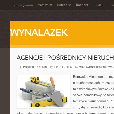
Archiwum
Kategorie
Rodrigez
Strona główna
Słodki
Spis
WYNALAZEK
AGENCJE I POŚREDNICY NIERUC
POSTED BY ADMIN
LIP - 14 - 2026
MOŻLIWOŚĆ KOMENTOWAN
Borawska Mieszkania – roz
nieruchomościach, mieszka
mieszkaniowym Borawska M
serwis poradnikowy poświę
tematyce nieruchomości. S
z myślą o osobach, które i
lokalu, ale również o inwestorach, właścicielach nieruchomości, 