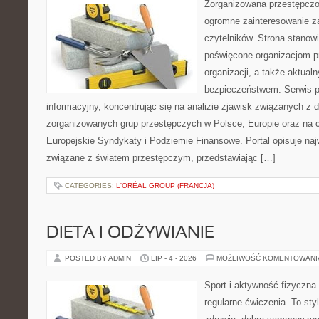
Zorganizowana przestępczoś
ogromne zainteresowanie za
czytelników. Strona stanow
poświęcone organizacjom p
organizacji, a także aktu
bezpieczeństwem. Serwis p
informacyjny, koncentrując się na analizie zjawisk związanych z d
zorganizowanych grup przestępczych w Polsce, Europie oraz na 
Europejskie Syndykaty i Podziemie Finansowe. Portal opisuje na
związane z światem przestępczym, przedstawiając […]
CATEGORIES:
L'ORÉAL GROUP (FRANCJA)
DIETA I ODŻYWIANIE
POSTED BY ADMIN
LIP - 4 - 2026
MOŻLIWOŚĆ KOMENTOWAN
Sport i aktywność fizyczna 
regularne ćwiczenia. To sty