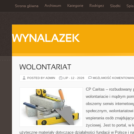
Archiwum
Kategorie
Rodrigez
Strona główna
Słodki
Spis
WYNALAZEK
WOLONTARIAT
POSTED BY ADMIN
LIP - 12 - 2026
MOŻLIWOŚĆ KOMENTOWAN
CP Caritas – rozbudowany p
wolontariacie i mądrym pom
obszerny serwis internetow
społecznym, wolontariatow
wspierania osób znajdującyc
życiowej. Jest to portal, 
użyteczne materiały dotyczące działalności fundacji w Polsce i n