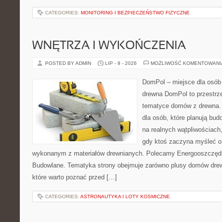
CATEGORIES:
MONITORING I BEZPIECZEŃSTWO FIZYCZNE
WNĘTRZA I WYKOŃCZENIA
POSTED BY ADMIN
LIP - 9 - 2026
MOŻLIWOŚĆ KOMENTOWAN
DomPol – miejsce dla osób
drewna DomPol to przestrz
tematyce domów z drewna. 
dla osób, które planują bu
na realnych wątpliwościach,
gdy ktoś zaczyna myśleć 
wykonanym z materiałów drewnianych. Polecamy Energooszczędno
Budowlane. Tematyka strony obejmuje zarówno plusy domów drewn
które warto poznać przed […]
CATEGORIES:
ASTRONAUTYKA I LOTY KOSMICZNE