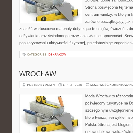
zdrowie, dobre samopoczuci
Strona poświęcona tej tem
centrum wiedzy, w którym k
zarówno początkujący, jak
znaleźć wartościowe materiały dotyczące treningów, ćwiczeń, zdr
odżywiania oraz świadomego rozwijania własnej sprawności. Serwi
popularyzowaniu aktywności fizycznej, przedstawiając zagadnien
CATEGORIES:
DSKRAKOW
WROCŁAW
POSTED BY ADMIN
LIP - 2 - 2026
MOŻLIWOŚĆ KOMENTOWAN
Moda Wrocław to różnorodn
poświęcony turystyce na D
szczególnym uwzględnienie
które tworzą niezwykle insp
Polski. Strona jest blogie
przewodnikowe wskazówki 