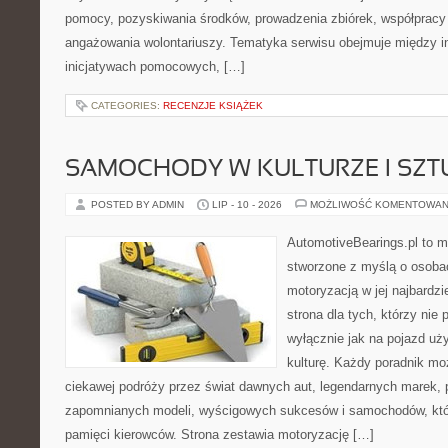
pomocy, pozyskiwania środków, prowadzenia zbiórek, współpracy
angażowania wolontariuszy. Tematyka serwisu obejmuje między i
inicjatywach pomocowych, […]
CATEGORIES:
RECENZJE KSIĄŻEK
SAMOCHODY W KULTURZE I SZT
POSTED BY ADMIN
LIP - 10 - 2026
MOŻLIWOŚĆ KOMENTOWAN
AutomotiveBearings.pl to 
stworzone z myślą o osobac
motoryzacją w jej najbardz
strona dla tych, którzy nie
wyłącznie jak na pojazd uż
kulturę. Każdy poradnik mo
ciekawej podróży przez świat dawnych aut, legendarnych marek, 
zapomnianych modeli, wyścigowych sukcesów i samochodów, które
pamięci kierowców. Strona zestawia motoryzację […]