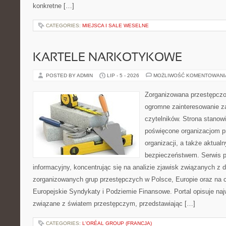
konkretne […]
CATEGORIES:
MIEJSCA I SALE WESELNE
KARTELE NARKOTYKOWE
POSTED BY ADMIN
LIP - 5 - 2026
MOŻLIWOŚĆ KOMENTOWAN
Zorganizowana przestępczoś
ogromne zainteresowanie za
czytelników. Strona stanow
poświęcone organizacjom p
organizacji, a także aktu
bezpieczeństwem. Serwis p
informacyjny, koncentrując się na analizie zjawisk związanych z d
zorganizowanych grup przestępczych w Polsce, Europie oraz na 
Europejskie Syndykaty i Podziemie Finansowe. Portal opisuje na
związane z światem przestępczym, przedstawiając […]
CATEGORIES:
L'ORÉAL GROUP (FRANCJA)