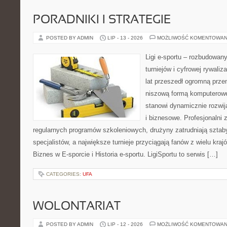
PORADNIKI I STRATEGIE
POSTED BY ADMIN
LIP - 13 - 2026
MOŻLIWOŚĆ KOMENTOWAN
Ligi e-sportu – rozbudowany
turniejów i cyfrowej rywaliz
lat przeszedł ogromną prze
niszową formą komputerowej
stanowi dynamicznie rozwij
i biznesowe. Profesjonalni 
regularnych programów szkoleniowych, drużyny zatrudniają sztab
specjalistów, a największe turnieje przyciągają fanów z wielu kraj
Biznes w E-sporcie i Historia e-sportu. LigiSportu to serwis […]
CATEGORIES:
UFA
WOLONTARIAT
POSTED BY ADMIN
LIP - 12 - 2026
MOŻLIWOŚĆ KOMENTOWAN