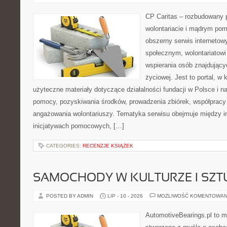
CP Caritas – rozbudowany p
wolontariacie i mądrym pom
obszerny serwis internetow
społecznym, wolontariatow
wspierania osób znajdującyc
życiowej. Jest to portal, 
użyteczne materiały dotyczące działalności fundacji w Polsce i n
pomocy, pozyskiwania środków, prowadzenia zbiórek, współpracy
angażowania wolontariuszy. Tematyka serwisu obejmuje między i
inicjatywach pomocowych, […]
CATEGORIES:
RECENZJE KSIĄŻEK
SAMOCHODY W KULTURZE I SZT
POSTED BY ADMIN
LIP - 10 - 2026
MOŻLIWOŚĆ KOMENTOWAN
AutomotiveBearings.pl to 