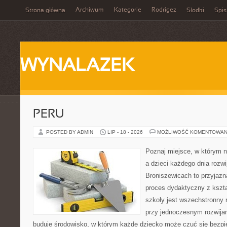
Archiwum
Kategorie
Rodrigez
Strona główna
Słodki
Spis
WYNALAZEK
PERU
POSTED BY ADMIN
LIP - 18 - 2026
MOŻLIWOŚĆ KOMENTOWAN
Poznaj miejsce, w którym n
a dzieci każdego dnia rozwi
Broniszewicach to przyjazna
proces dydaktyczny z kszta
szkoły jest wszechstronny 
przy jednoczesnym rozwija
buduje środowisko, w którym każde dziecko może czuć się bezpie