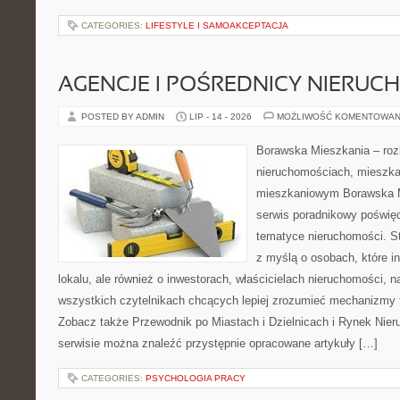
CATEGORIES:
LIFESTYLE I SAMOAKCEPTACJA
AGENCJE I POŚREDNICY NIERUC
POSTED BY ADMIN
LIP - 14 - 2026
MOŻLIWOŚĆ KOMENTOWAN
Borawska Mieszkania – roz
nieruchomościach, mieszka
mieszkaniowym Borawska M
serwis poradnikowy poświę
tematyce nieruchomości. S
z myślą o osobach, które i
lokalu, ale również o inwestorach, właścicielach nieruchomości, 
wszystkich czytelnikach chcących lepiej zrozumieć mechanizmy 
Zobacz także Przewodnik po Miastach i Dzielnicach i Rynek Nie
serwisie można znaleźć przystępnie opracowane artykuły […]
CATEGORIES:
PSYCHOLOGIA PRACY