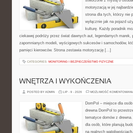
stworzone z myślą o osobac
motoryzacją w jej najbardz
strona dla tych, którzy nie
wyłącznie jak na pojazd uż
kulturę. Każdy poradnik mo
ciekawej podróży przez świat dawnych aut, legendarnych marek, 
zapomnianych modeli, wyścigowych sukcesów i samochodów, które
pamięci kierowców. Strona zestawia motoryzację […]
CATEGORIES:
MONITORING I BEZPIECZEŃSTWO FIZYCZNE
WNĘTRZA I WYKOŃCZENIA
POSTED BY ADMIN
LIP - 9 - 2026
MOŻLIWOŚĆ KOMENTOWAN
DomPol – miejsce dla osób
drewna DomPol to przestrz
tematyce domów z drewna. 
dla osób, które planują bu
na realnych wątpliwościach,