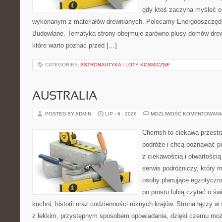
gdy ktoś zaczyna myśleć 
wykonanym z materiałów drewnianych. Polecamy Energooszczędno
Budowlane. Tematyka strony obejmuje zarówno plusy domów drewn
które warto poznać przed […]
CATEGORIES:
ASTRONAUTYKA I LOTY KOSMICZNE
AUSTRALIA
POSTED BY ADMIN
LIP - 6 - 2026
MOŻLIWOŚĆ KOMENTOWAN
Cherrish to ciekawa przestr
podróże i chcą poznawać pi
z ciekawością i otwartości
serwis podróżniczy, który 
osoby planujące egzotyczną 
po prostu lubią czytać o świ
kuchni, historii oraz codzienności różnych krajów. Strona łączy 
z lekkim, przystępnym sposobem opowiadania, dzięki czemu moż