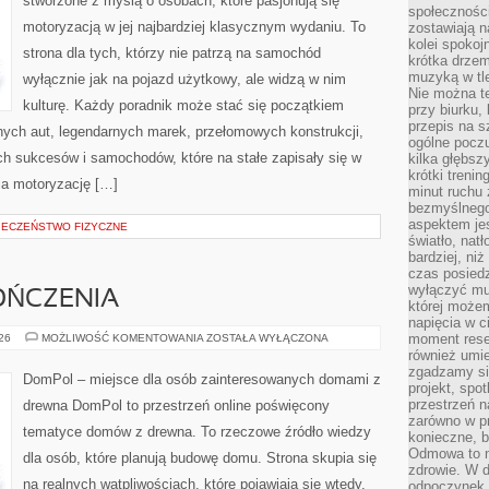
stworzone z myślą o osobach, które pasjonują się
społeczności
motoryzacją w jej najbardziej klasycznym wydaniu. To
zostawiają 
kolei spokoj
strona dla tych, którzy nie patrzą na samochód
krótka drzem
muzyką w tle
wyłącznie jak na pojazd użytkowy, ale widzą w nim
Nie można te
kulturę. Każdy poradnik może stać się początkiem
przy biurku,
przepis na s
nych aut, legendarnych marek, przełomowych konstrukcji,
ogólne poczu
 sukcesów i samochodów, które na stałe zapisały się w
kilka głębs
krótki treni
ia motoryzację […]
minut ruchu 
bezmyślnego
aspektem je
PIECZEŃSTWO FIZYCZNE
światło, nat
bardziej, ni
czas posiedz
wyłączyć mu
OŃCZENIA
której może
napięcia w ci
WNĘTRZA
moment rese
026
MOŻLIWOŚĆ KOMENTOWANIA
ZOSTAŁA WYŁĄCZONA
I
również umie
WYKOŃCZENIA
zgadzamy si
DomPol – miejsce dla osób zainteresowanych domami z
projekt, spo
przestrzeń n
drewna DomPol to przestrzeń online poświęcony
zarówno w pr
tematyce domów z drewna. To rzeczowe źródło wiedzy
konieczne, 
Odmowa to n
dla osób, które planują budowę domu. Strona skupia się
zdrowie. W 
na realnych wątpliwościach, które pojawiają się wtedy,
odpoczynek s