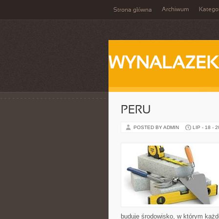
Archiwum
Katego
Strona główna
WYNALAZEK
PERU
POSTED BY ADMIN
LIP - 18 - 
buduje środowisko, w którym każd