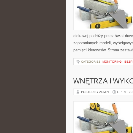
ciekawej podróży przez świat daw
zapomnianych modeli, wyścigowych
pamięci kierowców. Strona zestaw
CATEGORIES:
MONITORING I BEZ
WNĘTRZA I WYK
POSTED BY ADMIN
LIP - 9 - 2