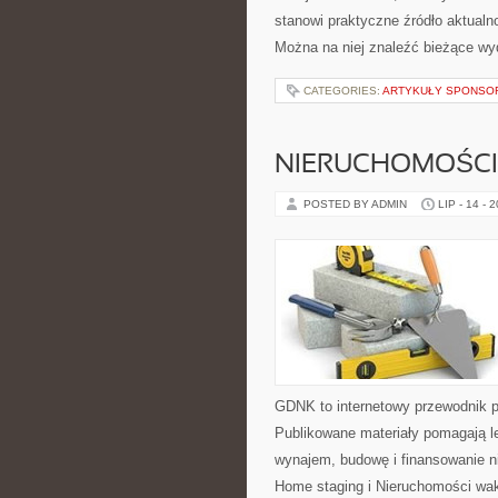
stanowi praktyczne źródło aktualno
Można na niej znaleźć bieżące wy
CATEGORIES:
ARTYKUŁY SPONS
NIERUCHOMOŚCI
POSTED BY ADMIN
LIP - 14 - 
GDNK to internetowy przewodnik 
Publikowane materiały pomagają le
wynajem, budowę i finansowanie n
Home staging i Nieruchomości wa