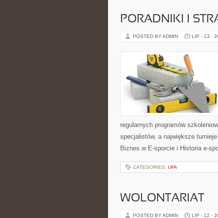
PORADNIKI I STR
POSTED BY ADMIN
LIP - 13 - 
regularnych programów szkoleniow
specjalistów, a największe turniej
Biznes w E-sporcie i Historia e-spo
CATEGORIES:
UFA
WOLONTARIAT
POSTED BY ADMIN
LIP - 12 - 