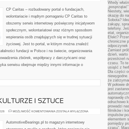
Wtedy właśn
„posprzątać”
CP Caritas – rozbudowany portal o fundacjach,
Niestety, wi
okazję do na
wolontariacie i mądrym pomaganiu CP Caritas to
Sobota? Ide
obszerny serwis internetowy poświęcony inicjatywom
zakupy, spr
telefony. Je
społecznym, wolontariatowi oraz różnym sposobom
etat, organi
wspierania osób znajdujących się w trudnej sytuacji
Efekt? Przem
chroniczne 
życiowej. Jest to portal, w którym można znaleźć
odpoczynek 
Zamiast pró
ałalności fundacji w Polsce i na świecie, organizowania
dzień, warto
owadzenia zbiórek, współpracy z darczyńcami oraz
przestrzeń 
czasu. To te
yka serwisu obejmuje między innymi informacje o
usiąść z her
Dla części o
niewygodne. 
że zatrzyma
W połowie dr
jest zastano
automatyczn
naprawdę ch
ULTURZE I SZTUCE
odruchowo 
prowadzi na
filmików i 
SAMOCHODY
2026
MOŻLIWOŚĆ KOMENTOWANIA
ZOSTAŁA WYŁĄCZONA
W
impulsów po
KULTURZE
elementem sz
I
AutomotiveBearings.pl to magazyn internetowy
pomiędzy pr
SZTUCE
czasu”. Mara