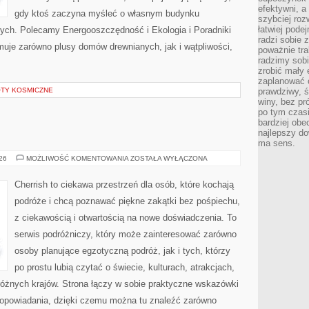
efektywni, a
gdy ktoś zaczyna myśleć o własnym budynku
szybciej roz
łatwiej pode
ych. Polecamy Energooszczędność i Ekologia i Poradniki
radzi sobie 
uje zarówno plusy domów drewnianych, jak i wątpliwości,
poważnie tra
radzimy sob
zrobić mały 
zaplanować 
OTY KOSMICZNE
prawdziwy, 
winy, bez pr
po tym czasi
bardziej obe
najlepszy d
ma sens.
AUSTRALIA
026
MOŻLIWOŚĆ KOMENTOWANIA
ZOSTAŁA WYŁĄCZONA
Cherrish to ciekawa przestrzeń dla osób, które kochają
podróże i chcą poznawać piękne zakątki bez pośpiechu,
z ciekawością i otwartością na nowe doświadczenia. To
serwis podróżniczy, który może zainteresować zarówno
osoby planujące egzotyczną podróż, jak i tych, którzy
po prostu lubią czytać o świecie, kulturach, atrakcjach,
i różnych krajów. Strona łączy w sobie praktyczne wskazówki
opowiadania, dzięki czemu można tu znaleźć zarówno