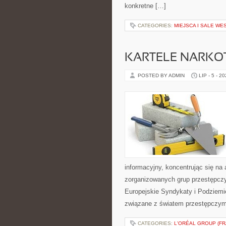
konkretne […]
CATEGORIES:
MIEJSCA I SALE WE
KARTELE NARK
POSTED BY ADMIN
LIP - 5 - 2
informacyjny, koncentrując się na 
zorganizowanych grup przestępczy
Europejskie Syndykaty i Podziemie
związane z światem przestępczym
CATEGORIES:
L'ORÉAL GROUP (FR