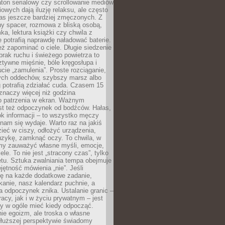
ton serialowy czy scrollowanie mediów
owych dają iluzję relaksu, ale często
nas jeszcze bardziej zmęczonych. Z
ny spacer, rozmowa z bliską osobą,
ka, lektura książki czy chwila z
 potrafią naprawdę naładować baterie.
ż zapominać o ciele. Długie siedzenie
 brak ruchu i świeżego powietrza to
ztywne mięśnie, bóle kręgosłupa i
cie „zamulenia”. Proste rozciąganie,
zych oddechów, szybszy marsz albo
ng potrafią zdziałać cuda. Czasem 15
znaczy więcej niż godzina
 patrzenia w ekran. Ważnym
st też odpoczynek od bodźców. Hałas,
łok informacji – to wszystko męczy
ż nam się wydaje. Warto raz na jakiś
ieć w ciszy, odłożyć urządzenia,
zykę, zamknąć oczy. To chwila, w
my zauważyć własne myśli, emocje,
ele. To nie jest „stracony czas”, tylko
tu. Sztuka zwalniania tempa obejmuje
jętność mówienia „nie”. Jeśli
ę na każde dodatkowe zadanie,
tkanie, nasz kalendarz puchnie, a
a odpoczynek znika. Ustalanie granic –
acy, jak i w życiu prywatnym – jest
by w ogóle mieć kiedy odpocząć.
ie egoizm, ale troska o własne
dłuższej perspektywie świadomy