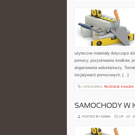
użyteczne materiały dotyczące dzi
pomocy, pozyskiwania środków, pr
angażowania wolontariuszy. Temat
inicjatywach pomocowych, […]
CATEGORIES:
RECENZJE KSIĄŻEK
SAMOCHODY W K
POSTED BY ADMIN
LIP - 10 - 