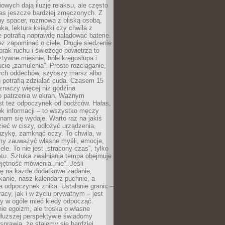
owych dają iluzję relaksu, ale często
nas jeszcze bardziej zmęczonych. Z
ny spacer, rozmowa z bliską osobą,
ka, lektura książki czy chwila z
 potrafią naprawdę naładować baterie.
ż zapominać o ciele. Długie siedzenie
 brak ruchu i świeżego powietrza to
ztywne mięśnie, bóle kręgosłupa i
cie „zamulenia”. Proste rozciąganie,
zych oddechów, szybszy marsz albo
ng potrafią zdziałać cuda. Czasem 15
znaczy więcej niż godzina
 patrzenia w ekran. Ważnym
st też odpoczynek od bodźców. Hałas,
łok informacji – to wszystko męczy
ż nam się wydaje. Warto raz na jakiś
ieć w ciszy, odłożyć urządzenia,
zykę, zamknąć oczy. To chwila, w
my zauważyć własne myśli, emocje,
ele. To nie jest „stracony czas”, tylko
tu. Sztuka zwalniania tempa obejmuje
jętność mówienia „nie”. Jeśli
ę na każde dodatkowe zadanie,
tkanie, nasz kalendarz puchnie, a
a odpoczynek znika. Ustalanie granic –
acy, jak i w życiu prywatnym – jest
by w ogóle mieć kiedy odpocząć.
ie egoizm, ale troska o własne
dłuższej perspektywie świadomy
prawia, że stajemy się bardziej