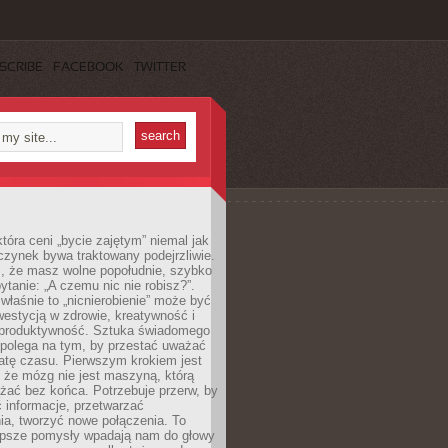
SCRIBE
FACEBOOK
TWITTER
która ceni „bycie zajętym” niemal jak
zynek bywa traktowany podejrzliwie.
z, że masz wolne popołudnie, szybko
pytanie: „A czemu nic nie robisz?”.
łaśnie to „nicnierobienie” może być
westycją w zdrowie, kreatywność i
 produktywność. Sztuka świadomego
polega na tym, by przestać uważać
atę czasu. Pierwszym krokiem jest
 że mózg nie jest maszyną, którą
żać bez końca. Potrzebuje przerw, by
 informacje, przetwarzać
ia, tworzyć nowe połączenia. To
lepsze pomysły wpadają nam do głowy