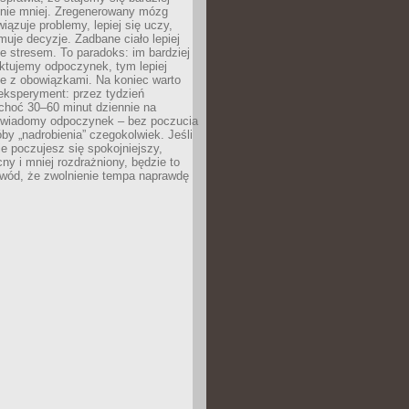
 nie mniej. Zregenerowany mózg
wiązuje problemy, lepiej się uczy,
jmuje decyzje. Zadbane ciało lepiej
ze stresem. To paradoks: im bardziej
ktujemy odpoczynek, tym lepiej
ie z obowiązkami. Na koniec warto
eksperyment: przez tydzień
choć 30–60 minut dziennie na
świadomy odpoczynek – bez poczucia
óby „nadrobienia” czegokolwiek. Jeśli
e poczujesz się spokojniejszy,
cny i mniej rozdrażniony, będzie to
owód, że zwolnienie tempa naprawdę