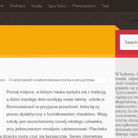
rie
Rodrigez
Powytagujesz
Tagi
Słodki
Spis Treści
SUB
W kulturze, 
medal, odpoc
PERU
2026
MOŻLIWOŚĆ KOMENTOWANIA
ZOSTAŁA WYŁĄCZONA
Jeśli mówis
pojawia się 
Poznaj miejsce, w którym nauka spotyka się z tradycją,
Tymczasem w
najlepszą in
a dzieci każdego dnia rozwijają swoje talenty. szkoła w
długofalową
odpoczynku 
Broniszewicach to przyjazna przestrzeń, która łączy
pauzę za str
proces dydaktyczny z kształtowaniem charakteru. Misją
zrozumienie,
można obcią
szkoły jest wszechstronny rozwój młodego człowieka,
porządkować
przy jednoczesnym rozwijaniu zainteresowań. Placówka
doświadczen
dlatego naj
e dziecko może czuć się bezpiecznie. Serwis internetowy