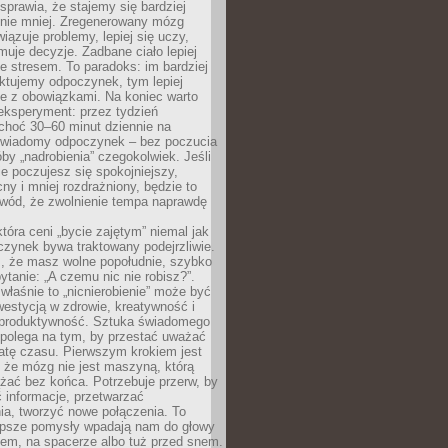
prawia, że stajemy się bardziej
 nie mniej. Zregenerowany mózg
wiązuje problemy, lepiej się uczy,
jmuje decyzje. Zadbane ciało lepiej
ze stresem. To paradoks: im bardziej
ktujemy odpoczynek, tym lepiej
ie z obowiązkami. Na koniec warto
eksperyment: przez tydzień
choć 30–60 minut dziennie na
świadomy odpoczynek – bez poczucia
óby „nadrobienia” czegokolwiek. Jeśli
e poczujesz się spokojniejszy,
cny i mniej rozdrażniony, będzie to
owód, że zwolnienie tempa naprawdę
która ceni „bycie zajętym” niemal jak
zynek bywa traktowany podejrzliwie.
z, że masz wolne popołudnie, szybko
pytanie: „A czemu nic nie robisz?”.
łaśnie to „nicnierobienie” może być
westycją w zdrowie, kreatywność i
 produktywność. Sztuka świadomego
polega na tym, by przestać uważać
atę czasu. Pierwszym krokiem jest
 że mózg nie jest maszyną, którą
żać bez końca. Potrzebuje przerw, by
 informacje, przetwarzać
ia, tworzyć nowe połączenia. To
lepsze pomysły wpadają nam do głowy
cem, na spacerze albo tuż przed snem.