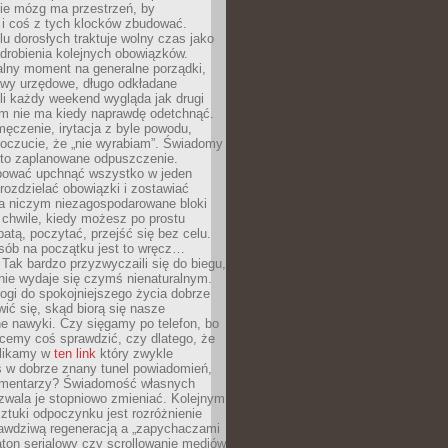
ie mózg ma przestrzeń, by
 i coś z tych klocków zbudować.
elu dorosłych traktuje wolny czas jako
drobienia kolejnych obowiązków.
alny moment na generalne porządki,
awy urzędowe, długo odkładane
śli każdy weekend wygląda jak drugi
zm nie ma kiedy naprawdę odetchnąć.
ęczenie, irytacja z byle powodu,
poczucie, że „nie wyrabiam”. Świadomy
to zaplanowane odpuszczenie.
bować upchnąć wszystko w jeden
 rozdzielać obowiązki i zostawiać
na niczym niezagospodarowane bloki
 chwile, kiedy możesz po prostu
batą, poczytać, przejść się bez celu.
sób na początku jest to wręcz…
Tak bardzo przyzwyczaili się do biegu,
nie wydaje się czymś nienaturalnym.
ogi do spokojniejszego życia dobrze
wić się, skąd biorą się nasze
e nawyki. Czy sięgamy po telefon, bo
cemy coś sprawdzić, czy dlatego, że
klikamy w
ten link
który zwykle
s w dobrze znany tunel powiadomień,
komentarzy? Świadomość własnych
zwala je stopniowo zmieniać. Kolejnym
tuki odpoczynku jest rozróżnienie
awdziwą regeneracją a „zapychaczami
ton serialowy czy scrollowanie mediów