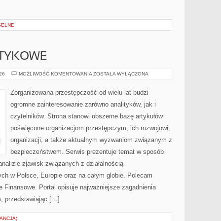
SELNE
OTYKOWE
KARTELE
026
MOŻLIWOŚĆ KOMENTOWANIA
ZOSTAŁA WYŁĄCZONA
NARKOTYKOWE
Zorganizowana przestępczość od wielu lat budzi
ogromne zainteresowanie zarówno analityków, jak i
czytelników. Strona stanowi obszerne bazę artykułów
poświęcone organizacjom przestępczym, ich rozwojowi,
organizacji, a także aktualnym wyzwaniom związanym z
bezpieczeństwem. Serwis prezentuje temat w sposób
analizie zjawisk związanych z działalnością
ch w Polsce, Europie oraz na całym globie. Polecam
 Finansowe. Portal opisuje najważniejsze zagadnienia
, przedstawiając […]
ANCJA)