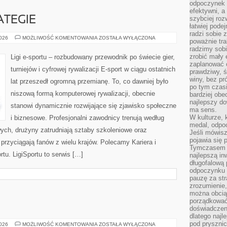
odpoczynek s
efektywni, a
ATEGIE
szybciej roz
łatwiej pode
radzi sobie 
PORADNIKI
2026
MOŻLIWOŚĆ KOMENTOWANIA
ZOSTAŁA WYŁĄCZONA
poważnie tra
I
radzimy sob
STRATEGIE
zrobić mały 
Ligi e-sportu – rozbudowany przewodnik po świecie gier,
zaplanować 
turniejów i cyfrowej rywalizacji E-sport w ciągu ostatnich
prawdziwy, 
winy, bez pr
lat przeszedł ogromną przemianę. To, co dawniej było
po tym czasi
niszową formą komputerowej rywalizacji, obecnie
bardziej obe
najlepszy d
stanowi dynamicznie rozwijające się zjawisko społeczne
ma sens.
W kulturze, 
i biznesowe. Profesjonalni zawodnicy trenują według
medal, odpoc
ych, drużyny zatrudniają sztaby szkoleniowe oraz
Jeśli mówis
pojawia się 
e przyciągają fanów z wielu krajów. Polecamy Kariera i
Tymczasem w
rtu. LigiSportu to serwis […]
najlepszą in
długofalową
odpoczynku 
pauzę za str
zrozumienie,
można obcią
porządkować
doświadczen
dlatego naj
pod pryszni
WOLONTARIAT
2026
MOŻLIWOŚĆ KOMENTOWANIA
ZOSTAŁA WYŁĄCZONA