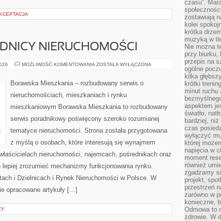
czasu”. Mara
społeczności
AKCEPTACJA
zostawiają 
kolei spokoj
krótka drzem
muzyką w tle
EDNICY NIERUCHOMOŚCI
Nie można te
przy biurku,
przepis na s
AGENCJE
2026
MOŻLIWOŚĆ KOMENTOWANIA
ZOSTAŁA WYŁĄCZONA
ogólne poczu
I
POŚREDNICY
kilka głębs
NIERUCHOMOŚCI
Borawska Mieszkania – rozbudowany serwis o
krótki treni
minut ruchu 
nieruchomościach, mieszkaniach i rynku
bezmyślnego
aspektem je
mieszkaniowym Borawska Mieszkania to rozbudowany
światło, nat
serwis poradnikowy poświęcony szeroko rozumianej
bardziej, ni
czas posiedz
tematyce nieruchomości. Strona została przygotowana
wyłączyć mu
z myślą o osobach, które interesują się wynajmem
której może
napięcia w ci
, właścicielach nieruchomości, najemcach, pośrednikach oraz
moment rese
również umie
 lepiej zrozumieć mechanizmy funkcjonowania rynku.
zgadzamy si
ach i Dzielnicach i Rynek Nieruchomości w Polsce. W
projekt, spo
przestrzeń n
ie opracowane artykuły […]
zarówno w pr
konieczne, 
Odmowa to n
CY
zdrowie. W 