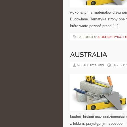
wykonanym z materiałów drewnian
Budowlane. Tematyka strony obejm
które warto poznać przed […]
CATEGORIES:
ASTRONAUTYKA I L
AUSTRALIA
POSTED BY ADMIN
LIP - 6 - 2
kuchni, historii oraz codziennośc
z lekkim, przystępnym sposobem 