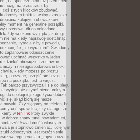
cem, na spacerze albo tuż przed snem.
ie mózg ma przestrzeń, by
 i coś z tych klocków zbudować.
elu dorosłych traktuje wolny czas jako
drobienia kolejnych obowiązków.
alny moment na generalne porządki,
awy urzędowe, długo odkładane
śli każdy weekend wygląda jak drugi
zm nie ma kiedy naprawdę odetchnąć.
ęczenie, irytacja z byle powodu,
poczucie, że „nie wyrabiam”. Świadomy
to zaplanowane odpuszczenie.
bować upchnąć wszystko w jeden
 rozdzielać obowiązki i zostawiać
na niczym niezagospodarowane bloki
 chwile, kiedy możesz po prostu
batą, poczytać, przejść się bez celu.
sób na początku jest to wręcz…
Tak bardzo przyzwyczaili się do biegu,
nie wydaje się czymś nienaturalnym.
ogi do spokojniejszego życia dobrze
wić się, skąd biorą się nasze
e nawyki. Czy sięgamy po telefon, bo
cemy coś sprawdzić, czy dlatego, że
klikamy w
ten link
który zwykle
s w dobrze znany tunel powiadomień,
komentarzy? Świadomość własnych
zwala je stopniowo zmieniać. Kolejnym
tuki odpoczynku jest rozróżnienie
awdziwą regeneracją a „zapychaczami