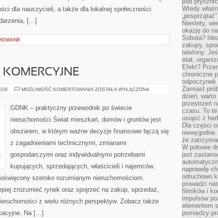
pod pryszni
Wtedy właśn
ści dla nauczycieli, a także dla lokalnej społeczności.
„posprzątać”
darzenia, […]
Niestety, wi
okazję do na
Sobota? Ide
OROWANE
zakupy, spr
telefony. Je
etat, organi
Efekt? Przem
 KOMERCYJNE
chroniczne 
odpoczynek 
Zamiast pró
NIERUCHOMOŚCI
2026
MOŻLIWOŚĆ KOMENTOWANIA
ZOSTAŁA WYŁĄCZONA
KOMERCYJNE
dzień, warto
przestrzeń 
GDNK – praktyczny przewodnik po świecie
czasu. To te
usiąść z her
nieruchomości Świat mieszkań, domów i gruntów jest
Dla części o
obszarem, w którym ważne decyzje finansowe łączą się
niewygodne. 
że zatrzyma
z zagadnieniami technicznymi, zmianami
W połowie dr
gospodarczymi oraz indywidualnymi potrzebami
jest zastano
automatyczn
kupujących, sprzedających, właścicieli i najemców.
naprawdę ch
odruchowo 
poświęcony szeroko rozumianym nieruchomościom.
prowadzi na
piej zrozumieć rynek oraz spojrzeć na zakup, sprzedaż,
filmików i 
impulsów po
ieruchomości z wielu różnych perspektyw. Zobacz także
elementem sz
kacyjne. Na […]
pomiędzy pr