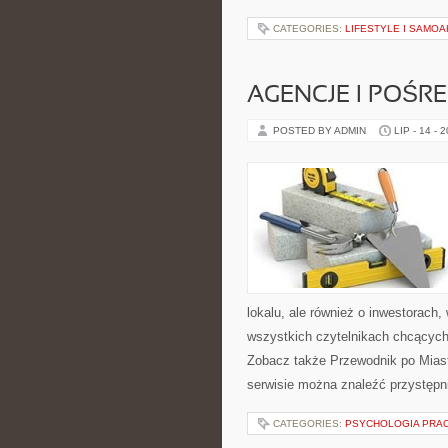
CATEGORIES:
LIFESTYLE I SAMO
AGENCJE I POŚR
POSTED BY ADMIN
LIP - 14 - 
lokalu, ale również o inwestorach
wszystkich czytelnikach chcących
Zobacz także Przewodnik po Miast
serwisie można znaleźć przystępn
CATEGORIES:
PSYCHOLOGIA PRA