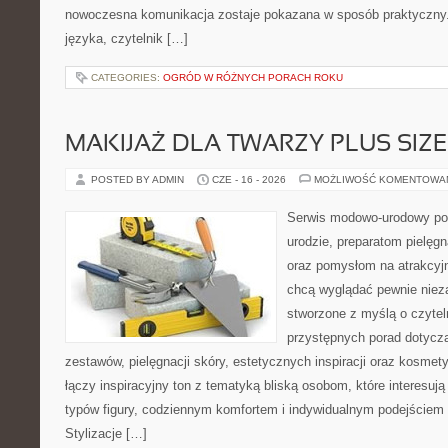
nowoczesna komunikacja zostaje pokazana w sposób praktyczny
języka, czytelnik […]
CATEGORIES:
OGRÓD W RÓŻNYCH PORACH ROKU
MAKIJAŻ DLA TWARZY PLUS SIZE
POSTED BY ADMIN
CZE - 16 - 2026
MOŻLIWOŚĆ KOMENTOWA
Serwis modowo-urodowy po
urodzie, preparatom pielęg
oraz pomysłom na atrakcyjn
chcą wyglądać pewnie nieza
stworzone z myślą o czytel
przystępnych porad dotyc
zestawów, pielęgnacji skóry, estetycznych inspiracji oraz kosme
łączy inspiracyjny ton z tematyką bliską osobom, które interesują
typów figury, codziennym komfortem i indywidualnym podejściem
Stylizacje […]