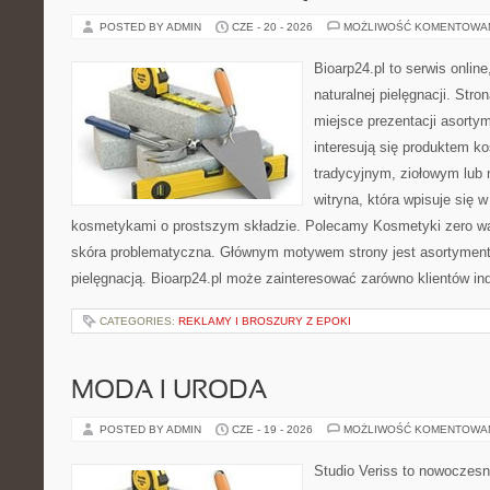
POSTED BY ADMIN
CZE - 20 - 2026
MOŻLIWOŚĆ KOMENTOWA
Bioarp24.pl to serwis online
naturalnej pielęgnacji. Str
miejsce prezentacji asortym
interesują się produktem k
tradycyjnym, ziołowym lub 
witryna, która wpisuje się 
kosmetykami o prostszym składzie. Polecamy Kosmetyki zero wa
skóra problematyczna. Głównym motywem strony jest asortyment 
pielęgnacją. Bioarp24.pl może zainteresować zarówno klientów in
CATEGORIES:
REKLAMY I BROSZURY Z EPOKI
MODA I URODA
POSTED BY ADMIN
CZE - 19 - 2026
MOŻLIWOŚĆ KOMENTOWA
Studio Veriss to nowoczes