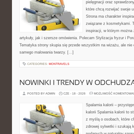
pielęgnacji oraz sprawdzo
które chcą rozwijać swoje 
Strona ma charakter inspira
związane z kosmetykami. T
inspiracji, w którym można
artykuły, jak i szersze omówienia. Polecam Stylizacja fryzur i Pora
Tematyka strony skupia się przede wszystkim na wizażu, ale nie 
samego malowania twarzy. […]
CATEGORIES:
MONTRAVELS
NOWINKI I TRENDY W ODCHUDZ
POSTED BY ADMIN
CZE - 18 - 2026
MOŻLIWOŚĆ KOMENTOWA
Spalarnia kalorii – przystę
kalorii Spalarnia kalorii to
z myślą o osobach, które 
zdrowej sylwetki i szukają 
podanych w naturalny sposó