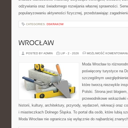
odżywiania oraz świadomego rozwijania własnej sprawności. Serwi
popularyzowaniu aktywności fizycznej, przedstawiając zagadnien
CATEGORIES:
DSKRAKOW
WROCŁAW
POSTED BY ADMIN
LIP - 2 - 2026
MOŻLIWOŚĆ KOMENTOWAN
Moda Wrocław to różnorodn
poświęcony turystyce na D
szczególnym uwzględnienie
które tworzą niezwykle insp
Polski. Strona jest blogie
przewodnikowe wskazówki 
historii, kultury, architektury, przyrody, wydarzeń, rekreacji oraz
i miasteczkach Dolnego Śląska. To portal dla osób, które lubią s
Moda Wrocław nie ogranicza się wyłącznie do najbardziej znanyc