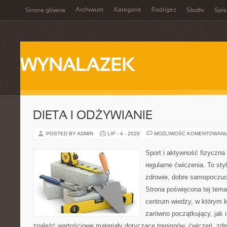
Archiwum
Kategorie
Rodrigez
Strona główna
Słodki
Spis
WYNALAZEK
DIETA I ODŻYWIANIE
POSTED BY ADMIN
LIP - 4 - 2026
MOŻLIWOŚĆ KOMENTOWAN
Sport i aktywność fizyczna 
regularne ćwiczenia. To sty
zdrowie, dobre samopoczuci
Strona poświęcona tej tem
centrum wiedzy, w którym k
zarówno początkujący, jak
znaleźć wartościowe materiały dotyczące treningów, ćwiczeń, zdr