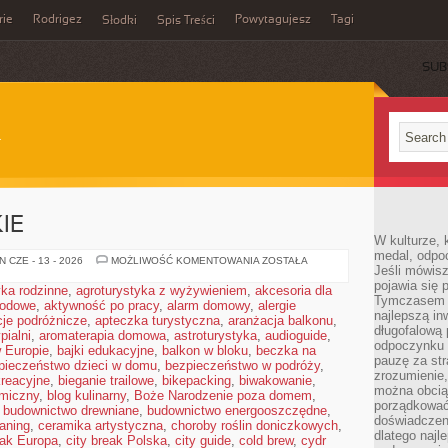
rie
Rodrigez
Powytagujesz
Tagi
Słodki
Spis Treści
SUB
IE
W kulturze, 
medal, odpoc
PERFUMY
 CZE - 13 - 2026
MOŻLIWOŚĆ KOMENTOWANIA
ZOSTAŁA
Jeśli mówis
DAMSKIE
pojawia się 
yka rodzinne
,
agroturystyka z wyżywieniem
,
akcesoria dla
Tymczasem w
rodowe
,
aktywność po pracy
,
alarm domowy
,
alergie
najlepszą in
cje podróżnicze
,
apteczka turystyczna
,
aranżacja balkonu
,
długofalową
pialni
,
aromaterapia domowa
,
astroturystyka
,
audioguide
,
odpoczynku 
w Europie
,
bajki edukacyjne
,
balkon w bloku
,
beczka na
pauzę za str
pieczeństwo dzieci w domu
,
bezpieczeństwo w podróży
,
zrozumienie,
kreacyjne
,
bieganie trailowe
,
bikepacking
,
biwakowanie
,
można obcią
omiczny
,
blog kulinarny
,
Boże Narodzenie poza domem
,
porządkować
,
budownictwo drewniane
,
budownictwo energooszczędne
,
doświadczen
aning
,
ceramika artystyczna
,
choroby roślin doniczkowych
,
dlatego naj
eak Europa
,
city break Polska
,
city guide
,
cold brew
,
cydr