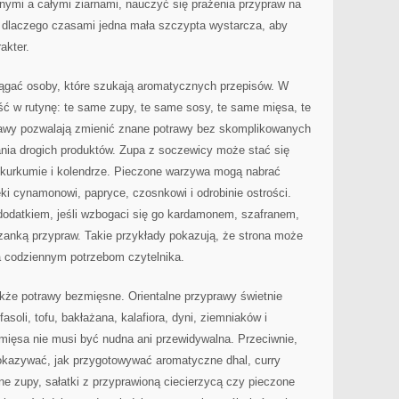
nymi a całymi ziarnami, nauczyć się prażenia przypraw na
ć, dlaczego czasami jedna mała szczypta wystarcza, aby
akter.
ciągać osoby, które szukają aromatycznych przepisów. W
ć w rutynę: te same zupy, te same sosy, te same mięsa, te
wy pozwalają zmienić znane potrawy bez skomplikowanych
ania drogich produktów. Zupa z soczewicy może stać się
, kurkumie i kolendrze. Pieczone warzywa mogą nabrać
ki cynamonowi, papryce, czosnkowi i odrobinie ostrości.
odatkiem, jeśli wzbogaci się go kardamonem, szafranem,
anką przypraw. Takie przykłady pokazują, że strona może
a codziennym potrzebom czytelnika.
że potrawy bezmięsne. Orientalne przyprawy świetnie
asoli, tofu, bakłażana, kalafiora, dyni, ziemniaków i
mięsa nie musi być nudna ani przewidywalna. Przeciwnie,
kazywać, jak przygotowywać aromatyczne dhal, curry
ne zupy, sałatki z przyprawioną ciecierzycą czy pieczone