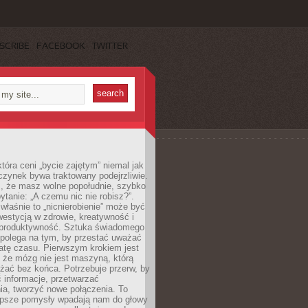
SCRIBE
FACEBOOK
TWITTER
która ceni „bycie zajętym” niemal jak
zynek bywa traktowany podejrzliwie.
z, że masz wolne popołudnie, szybko
pytanie: „A czemu nic nie robisz?”.
łaśnie to „nicnierobienie” może być
westycją w zdrowie, kreatywność i
 produktywność. Sztuka świadomego
polega na tym, by przestać uważać
atę czasu. Pierwszym krokiem jest
 że mózg nie jest maszyną, którą
żać bez końca. Potrzebuje przerw, by
 informacje, przetwarzać
ia, tworzyć nowe połączenia. To
lepsze pomysły wpadają nam do głowy