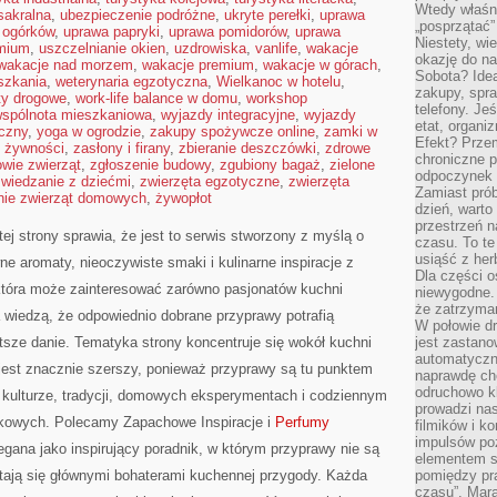
Wtedy właśn
sakralna
,
ubezpieczenie podróżne
,
ukryte perełki
,
uprawa
„posprzątać”
 ogórków
,
uprawa papryki
,
uprawa pomidorów
,
uprawa
Niestety, wi
emium
,
uszczelnianie okien
,
uzdrowiska
,
vanlife
,
wakacje
okazję do na
wakacje nad morzem
,
wakacje premium
,
wakacje w górach
,
Sobota? Ide
szkania
,
weterynaria egzotyczna
,
Wielkanoc w hotelu
,
zakupy, spr
ty drogowe
,
work-life balance w domu
,
workshop
telefony. Je
spólnota mieszkaniowa
,
wyjazdy integracyjne
,
wyjazdy
etat, organi
czny
,
yoga w ogrodzie
,
zakupy spożywcze online
,
zamki w
Efekt? Przem
 żywności
,
zasłony i firany
,
zbieranie deszczówki
,
zdrowe
chroniczne 
owie zwierząt
,
zgłoszenie budowy
,
zgubiony bagaż
,
zielone
odpoczynek 
zwiedzanie z dziećmi
,
zwierzęta egzotyczne
,
zwierzęta
Zamiast pró
nie zwierząt domowych
,
żywopłot
dzień, warto
przestrzeń 
ej strony sprawia, że jest to serwis stworzony z myślą o
czasu. To te
usiąść z her
ne aromaty, nieoczywiste smaki i kulinarne inspiracje z
Dla części o
 która może zainteresować zarówno pasjonatów kuchni
niewygodne. 
że zatrzyma
a wiedzą, że odpowiednio dobrane przyprawy potrafią
W połowie dr
tsze danie. Tematyka strony koncentruje się wokół kuchni
jest zastano
automatyczn
r jest znacznie szerszy, ponieważ przyprawy są tu punktem
naprawdę ch
odruchowo 
, kulturze, tradycji, domowych eksperymentach i codziennym
prowadzi na
kowych. Polecamy Zapachowe Inspiracje i
Perfumy
filmików i 
impulsów po
gana jako inspirujący poradnik, w którym przyprawy nie są
elementem sz
stają się głównymi bohaterami kuchennej przygody. Każda
pomiędzy pr
czasu”. Mara