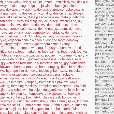
pod pryszni
ch
,
czas wolny dzieci
,
czujnik czadu
,
czujnik dymu
,
dania z
Wtedy właśn
ewicy
,
decluttering
,
degustacja win
,
dekoracje jesienne
,
„posprzątać”
owe
,
dekoracje wiosenne
,
dekoracje zimowe
,
dekorowanie
Niestety, wi
la gastronomii
,
design funkcjonalny
,
design lamp
,
design
okazję do na
ieta lekkostrawna
,
dieta przeciwzapalna
,
dieta pudełkowa
,
Sobota? Ide
ątkujących
,
dieta zwierząt
,
diy dekoracje świąteczne
,
diy
zakupy, spr
dom letniskowy
,
dom modułowy
,
dom pod klucz
,
dom
telefony. Je
etowy
,
domek całoroczny
,
domki nad jeziorem
,
domowa
etat, organi
owe biuro inspiracje
,
domowe fermentacje
,
domowe
Efekt? Przem
e przetwory
,
druk 3d hobby
,
dywany do salonu
,
działka
chroniczne 
tyka
,
ergonomiczne ćwiczenia
,
escape room domowy
,
odpoczynek 
e integracyjne
,
eventy gastronomiczne
,
eventy
Zamiast pró
,
first minute
,
fitness w domu
,
florystyka domowa
,
food
dzień, warto
nfluencerzy
,
food marketing
,
food pairing
,
food truck festival
,
przestrzeń 
,
fotografia podróżnicza
,
garaż podziemny
,
glamping
,
góry w
czasu. To te
owanie na ognisku
,
gotowanie rodzinne
,
gotowanie sous
usiąść z her
,
gry karciane rodzinne
,
gry logiczne online
,
gry planszowe
Dla części o
kowanie
,
herbata matcha
,
home staging
,
hostele rodzinne
,
niewygodne. 
owy
,
hydroponika domowa
,
indeks glikemiczny
,
inspekcje
że zatrzyma
eligentne oświetlenie
,
izolacja akustyczna
,
izolacje
W połowie dr
ienne wyjazdy
,
jeziora w Polsce
,
joga dla początkujących
,
jest zastano
owe
,
kalistenika
,
kampery
,
karmnik dla ptaków
,
kawa
automatyczn
yaking
,
kemping rodzinny
,
kempingi nad morzem
,
kiszonki
naprawdę ch
ajle bezalkoholowe
,
kolacje jednogarnkowe
,
kolonie letnie
,
odruchowo 
omórka lokatorska
,
kompozycje kwiatowe
,
konferencje
prowadzi na
wienie
,
konkursy
,
kosmetyki dla zwierząt
,
kotłownia
filmików i 
 wieczysta
,
kuchnia bałkańska
,
kuchnia brazylijska
,
kuchnia
impulsów po
hnia dla singli
,
kuchnia francuska
,
kuchnia grecka
,
kuchnia
elementem sz
chnia indyjska
,
kuchnia japońska
,
kuchnia koreańska
,
pomiędzy pr
ńska
,
kuchnia meksykańska
,
kuchnia molekularna
,
kuchnia