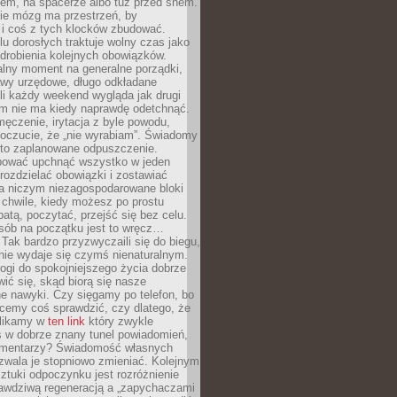
cem, na spacerze albo tuż przed snem.
ie mózg ma przestrzeń, by
 i coś z tych klocków zbudować.
elu dorosłych traktuje wolny czas jako
drobienia kolejnych obowiązków.
alny moment na generalne porządki,
awy urzędowe, długo odkładane
śli każdy weekend wygląda jak drugi
zm nie ma kiedy naprawdę odetchnąć.
ęczenie, irytacja z byle powodu,
poczucie, że „nie wyrabiam”. Świadomy
to zaplanowane odpuszczenie.
bować upchnąć wszystko w jeden
 rozdzielać obowiązki i zostawiać
na niczym niezagospodarowane bloki
 chwile, kiedy możesz po prostu
batą, poczytać, przejść się bez celu.
sób na początku jest to wręcz…
Tak bardzo przyzwyczaili się do biegu,
nie wydaje się czymś nienaturalnym.
ogi do spokojniejszego życia dobrze
wić się, skąd biorą się nasze
e nawyki. Czy sięgamy po telefon, bo
cemy coś sprawdzić, czy dlatego, że
klikamy w
ten link
który zwykle
s w dobrze znany tunel powiadomień,
komentarzy? Świadomość własnych
zwala je stopniowo zmieniać. Kolejnym
tuki odpoczynku jest rozróżnienie
awdziwą regeneracją a „zapychaczami