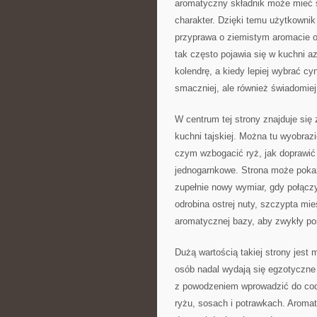
aromatyczny składnik może mieć s
charakter. Dzięki temu użytkownik
przyprawa o ziemistym aromacie o
tak często pojawia się w kuchni az
kolendrę, a kiedy lepiej wybrać c
smaczniej, ale również świadomie
W centrum tej strony znajduje się
kuchni tajskiej. Można tu wyobraz
czym wzbogacić ryż, jak doprawić
jednogarnkowe. Strona może pokazy
zupełnie nowy wymiar, gdy połącz
odrobina ostrej nuty, szczypta mi
aromatycznej bazy, aby zwykły pos
Dużą wartością takiej strony jest
osób nadal wydają się egzotyczne 
z powodzeniem wprowadzić do codz
ryżu, sosach i potrawkach. Aroma