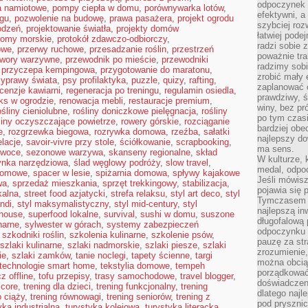
odpoczynek s
a namiotowe
,
pompy ciepła w domu
,
porównywarka lotów
,
efektywni, a
ngu
,
pozwolenie na budowę
,
prawa pasażera
,
projekt ogrodu
szybciej roz
odzeń
,
projektowanie światła
,
projekty domów
łatwiej pode
romy morskie
,
protokół zdawczo-odbiorczy
,
radzi sobie 
owe
,
przerwy ruchowe
,
przesadzanie roślin
,
przestrzeń
poważnie tra
twory warzywne
,
przewodnik po mieście
,
przewodniki
radzimy sob
,
przyczepa kempingowa
,
przygotowanie do maratonu
,
zrobić mały 
zyprawy świata
,
psy profilaktyka
,
puzzle
,
quizy
,
rafting
,
zaplanować 
cenzje kawiarni
,
regeneracja po treningu
,
regulamin osiedla
,
prawdziwy, 
aks w ogrodzie
,
renowacja mebli
,
restauracje premium
,
winy, bez pr
ośliny cieniolubne
,
rośliny doniczkowe pielęgnacja
,
rośliny
po tym czasi
liny oczyszczające powietrze
,
rowery górskie
,
rozciąganie
bardziej obe
e
,
rozgrzewka biegowa
,
rozrywka domowa
,
rzeźba
,
sałatki
najlepszy d
elacje
,
savoir-vivre przy stole
,
ściółkowanie
,
scrapbooking
,
ma sens.
owoce
,
sezonowe warzywa
,
skanseny regionalne
,
skład
W kulturze, 
ynka narzędziowa
,
ślad węglowy podróży
,
slow travel
,
medal, odpoc
domowe
,
spacer w lesie
,
spiżarnia domowa
,
spływy kajakowe
Jeśli mówis
wa
,
sprzedaż mieszkania
,
sprzęt trekkingowy
,
stabilizacja
,
pojawia się 
kalna
,
street food azjatycki
,
strefa relaksu
,
styl art deco
,
styl
Tymczasem w
andi
,
styl maksymalistyczny
,
styl mid-century
,
styl
najlepszą in
mhouse
,
superfood lokalne
,
survival
,
sushi w domu
,
suszone
długofalową
narne
,
sylwester w górach
,
systemy zabezpieczeń
odpoczynku 
,
szkodniki roślin
,
szkolenia kulinarne
,
szkolenie psów
,
pauzę za str
szlaki kulinarne
,
szlaki nadmorskie
,
szlaki piesze
,
szlaki
zrozumienie,
ie
,
szlaki zamków
,
tanie noclegi
,
tapety ścienne
,
targi
można obcią
technologie smart home
,
tekstylia domowe
,
tempeh
porządkować
z offline
,
tofu przepisy
,
trasy samochodowe
,
travel blogger
,
doświadczen
 core
,
trening dla dzieci
,
trening funkcjonalny
,
trening
dlatego naj
o ciąży
,
trening równowagi
,
trening seniorów
,
trening z
pod pryszni
yka industrialna
,
turystyka kolejowa
,
turystyka literacka
,