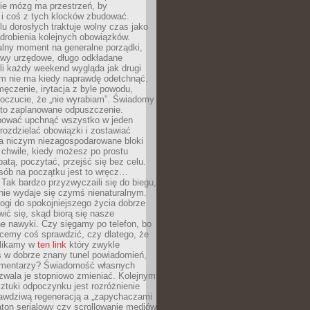
ie mózg ma przestrzeń, by
 i coś z tych klocków zbudować.
elu dorosłych traktuje wolny czas jako
drobienia kolejnych obowiązków.
alny moment na generalne porządki,
awy urzędowe, długo odkładane
śli każdy weekend wygląda jak drugi
zm nie ma kiedy naprawdę odetchnąć.
ęczenie, irytacja z byle powodu,
poczucie, że „nie wyrabiam”. Świadomy
to zaplanowane odpuszczenie.
bować upchnąć wszystko w jeden
 rozdzielać obowiązki i zostawiać
na niczym niezagospodarowane bloki
 chwile, kiedy możesz po prostu
batą, poczytać, przejść się bez celu.
sób na początku jest to wręcz…
Tak bardzo przyzwyczaili się do biegu,
nie wydaje się czymś nienaturalnym.
ogi do spokojniejszego życia dobrze
wić się, skąd biorą się nasze
e nawyki. Czy sięgamy po telefon, bo
cemy coś sprawdzić, czy dlatego, że
klikamy w
ten link
który zwykle
s w dobrze znany tunel powiadomień,
komentarzy? Świadomość własnych
zwala je stopniowo zmieniać. Kolejnym
tuki odpoczynku jest rozróżnienie
awdziwą regeneracją a „zapychaczami
ton serialowy czy scrollowanie mediów