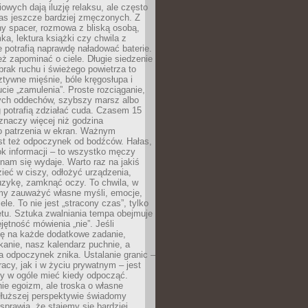
owych dają iluzję relaksu, ale często
nas jeszcze bardziej zmęczonych. Z
ny spacer, rozmowa z bliską osobą,
ka, lektura książki czy chwila z
 potrafią naprawdę naładować baterie.
ż zapominać o ciele. Długie siedzenie
 brak ruchu i świeżego powietrza to
ztywne mięśnie, bóle kręgosłupa i
cie „zamulenia”. Proste rozciąganie,
zych oddechów, szybszy marsz albo
ng potrafią zdziałać cuda. Czasem 15
znaczy więcej niż godzina
 patrzenia w ekran. Ważnym
st też odpoczynek od bodźców. Hałas,
łok informacji – to wszystko męczy
ż nam się wydaje. Warto raz na jakiś
ieć w ciszy, odłożyć urządzenia,
zykę, zamknąć oczy. To chwila, w
my zauważyć własne myśli, emocje,
ele. To nie jest „stracony czas”, tylko
tu. Sztuka zwalniania tempa obejmuje
jętność mówienia „nie”. Jeśli
ę na każde dodatkowe zadanie,
tkanie, nasz kalendarz puchnie, a
a odpoczynek znika. Ustalanie granic –
acy, jak i w życiu prywatnym – jest
by w ogóle mieć kiedy odpocząć.
ie egoizm, ale troska o własne
dłuższej perspektywie świadomy
prawia, że stajemy się bardziej