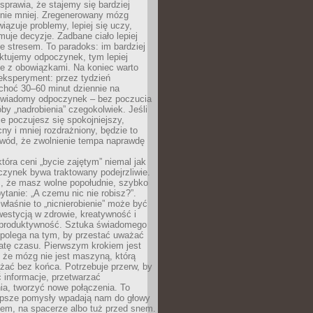
prawia, że stajemy się bardziej
 nie mniej. Zregenerowany mózg
wiązuje problemy, lepiej się uczy,
jmuje decyzje. Zadbane ciało lepiej
ze stresem. To paradoks: im bardziej
ktujemy odpoczynek, tym lepiej
ie z obowiązkami. Na koniec warto
eksperyment: przez tydzień
choć 30–60 minut dziennie na
świadomy odpoczynek – bez poczucia
óby „nadrobienia” czegokolwiek. Jeśli
e poczujesz się spokojniejszy,
cny i mniej rozdrażniony, będzie to
owód, że zwolnienie tempa naprawdę
która ceni „bycie zajętym” niemal jak
zynek bywa traktowany podejrzliwie.
z, że masz wolne popołudnie, szybko
pytanie: „A czemu nic nie robisz?”.
łaśnie to „nicnierobienie” może być
westycją w zdrowie, kreatywność i
 produktywność. Sztuka świadomego
polega na tym, by przestać uważać
atę czasu. Pierwszym krokiem jest
 że mózg nie jest maszyną, którą
żać bez końca. Potrzebuje przerw, by
 informacje, przetwarzać
ia, tworzyć nowe połączenia. To
lepsze pomysły wpadają nam do głowy
cem, na spacerze albo tuż przed snem.