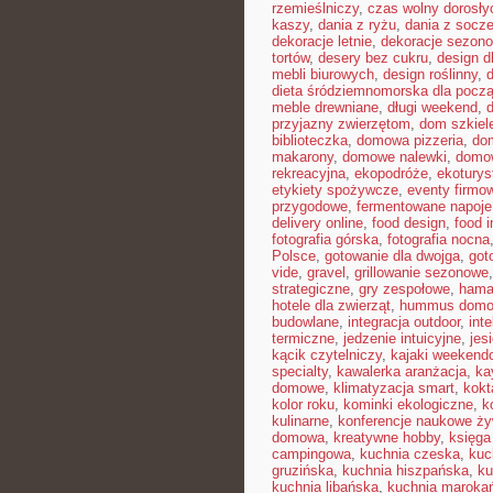
rzemieślniczy
,
czas wolny dorosły
kaszy
,
dania z ryżu
,
dania z socz
dekoracje letnie
,
dekoracje sezon
tortów
,
desery bez cukru
,
design d
mebli biurowych
,
design roślinny
,
d
dieta śródziemnomorska dla pocz
meble drewniane
,
długi weekend
,
przyjazny zwierzętom
,
dom szkiel
biblioteczka
,
domowa pizzeria
,
dom
makarony
,
domowe nalewki
,
domow
rekreacyjna
,
ekopodróże
,
ekoturys
etykiety spożywcze
,
eventy firmow
przygodowe
,
fermentowane napoje
delivery online
,
food design
,
food i
fotografia górska
,
fotografia nocna
Polsce
,
gotowanie dla dwojga
,
got
vide
,
gravel
,
grillowanie sezonowe
strategiczne
,
gry zespołowe
,
hama
hotele dla zwierząt
,
hummus dom
budowlane
,
integracja outdoor
,
int
termiczne
,
jedzenie intuicyjne
,
jes
kącik czytelniczy
,
kajaki weekend
specialty
,
kawalerka aranżacja
,
ka
domowe
,
klimatyzacja smart
,
kokt
kolor roku
,
kominki ekologiczne
,
k
kulinarne
,
konferencje naukowe ży
domowa
,
kreatywne hobby
,
księga
campingowa
,
kuchnia czeska
,
kuc
gruzińska
,
kuchnia hiszpańska
,
ku
kuchnia libańska
,
kuchnia maroka