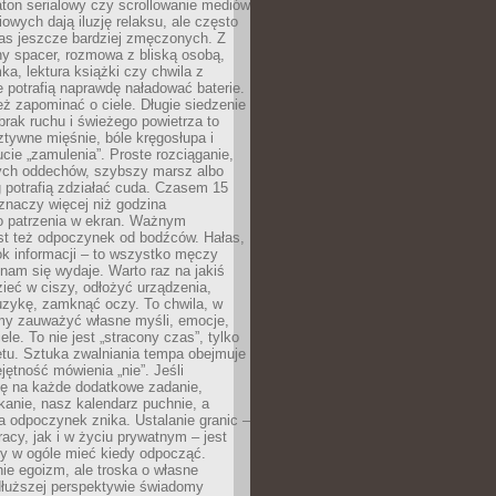
ton serialowy czy scrollowanie mediów
owych dają iluzję relaksu, ale często
nas jeszcze bardziej zmęczonych. Z
ny spacer, rozmowa z bliską osobą,
ka, lektura książki czy chwila z
 potrafią naprawdę naładować baterie.
ż zapominać o ciele. Długie siedzenie
 brak ruchu i świeżego powietrza to
ztywne mięśnie, bóle kręgosłupa i
cie „zamulenia”. Proste rozciąganie,
zych oddechów, szybszy marsz albo
ng potrafią zdziałać cuda. Czasem 15
znaczy więcej niż godzina
 patrzenia w ekran. Ważnym
st też odpoczynek od bodźców. Hałas,
łok informacji – to wszystko męczy
ż nam się wydaje. Warto raz na jakiś
ieć w ciszy, odłożyć urządzenia,
zykę, zamknąć oczy. To chwila, w
my zauważyć własne myśli, emocje,
ele. To nie jest „stracony czas”, tylko
tu. Sztuka zwalniania tempa obejmuje
jętność mówienia „nie”. Jeśli
ę na każde dodatkowe zadanie,
tkanie, nasz kalendarz puchnie, a
a odpoczynek znika. Ustalanie granic –
acy, jak i w życiu prywatnym – jest
by w ogóle mieć kiedy odpocząć.
ie egoizm, ale troska o własne
dłuższej perspektywie świadomy