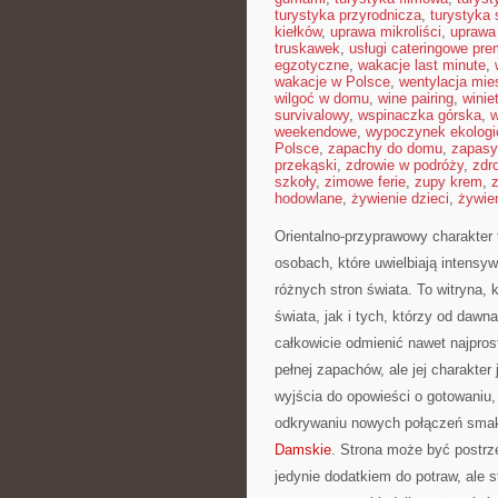
turystyka przyrodnicza
,
turystyka 
kiełków
,
uprawa mikroliści
,
uprawa
truskawek
,
usługi cateringowe pr
egzotyczne
,
wakacje last minute
,
wakacje w Polsce
,
wentylacja mie
wilgoć w domu
,
wine pairing
,
winie
survivalowy
,
wspinaczka górska
,
w
weekendowe
,
wypoczynek ekologi
Polsce
,
zapachy do domu
,
zapasy
przekąski
,
zdrowie w podróży
,
zdr
szkoły
,
zimowe ferie
,
zupy krem
,
hodowlane
,
żywienie dzieci
,
żywie
Orientalno-przyprawowy charakter t
osobach, które uwielbiają intensyw
różnych stron świata. To witryna,
świata, jak i tych, którzy od dawn
całkowicie odmienić nawet najpros
pełnej zapachów, ale jej charakte
wyjścia do opowieści o gotowaniu
odkrywaniu nowych połączeń sma
Damskie
. Strona może być postrze
jedynie dodatkiem do potraw, ale 