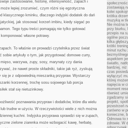
woje zastosowanie, historię, intensywność, zapach i
społeczności
zostawiają 
 może lepiej zrozumieć, czym różni się egzotyczna
kolei spokoj
d klasycznego kminku, dlaczego indyjski dodatek do dań
krótka drzem
muzyką w tle
jatyckiej, jak stosować korzeń imbiru, kiedy sięgać po
Nie można te
ynamon. Tego typu treści pomagają nie tylko gotować
przy biurku,
przepis na s
j komponować własne potrawy.
ogólne poczu
kilka głębs
krótki treni
 zapach. To właśnie on prowadzi czytelnika przez świat
minut ruchu 
bezmyślnego
ić sobie artykuły o tym, jak przygotować domowe curry,
aspektem je
 mięso, warzywa, zupy, sosy, marynaty czy dania
światło, nat
bardziej, ni
wać, że nawet proste składniki, takie jak ryż, zyskują
czas posiedz
y się je z odpowiednią mieszanką przypraw. Wystarczy
wyłączyć mu
której może
eszanki korzennej, trochę sosu sojowego lub porcja
napięcia w ci
moment rese
iłek stał się nietuzinkowy.
również umie
zgadzamy si
projekt, spo
 możliwość poznawania przypraw i dodatków, które dla wielu
przestrzeń n
lub trudne w użyciu. W rzeczywistości wiele z nich można
zarówno w pr
konieczne, 
iennej kuchni. Indyjska przyprawa sprawdzi się w zupach,
Odmowa to n
tyczne zielone ziarenka może wzbogacić kawę, herbatę,
zdrowie. W 
odpoczynek s