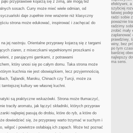
 pąki przyprawowe kojarzą się z zimą, ale mogą też
efektywni, a
szybciej roz
talnych sosach. Curry może mieć wiele odmian, od
łatwiej pode
 syczuański daje zupełnie inne wrażenie niż klasyczny
radzi sobie 
poważnie tra
ejściu strona może edukować, inspirować i zachęcać do
radzimy sob
zrobić mały 
zaplanować 
prawdziwy, 
a jej nastroju. Orientalne przyprawy kojarzą się z targami
winy, bez pr
po tym czasi
ących ziaren, z miseczkami wypełnionymi proszkami o
bardziej obe
zieleni, z parującymi garnkami, z potrawami
najlepszy d
ma sens.
chem, który unosi się po całym domu. Taka strona może
 którym kuchnia nie jest obowiązkiem, lecz przyjemnością.
ndiach, Tajlandii, Maroku, Chinach czy Turcji, może za
tamtejszej kultury we własnej kuchni.
atyki są praktyczne wskazówki. Strona może tłumaczyć,
e traciły aromatu, jak łączyć składniki, których przypraw
anki najlepiej pasują do drobiu, które do ryb, a które do
oże dowiedzieć się, że przyprawy warto trzymać w suchym i
, wilgoć i powietrze osłabiają ich zapach. Może też poznać