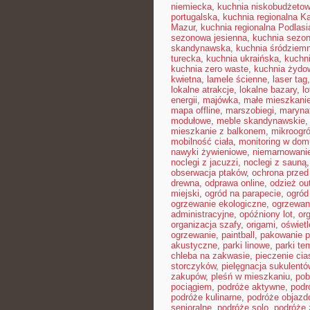
niemiecka
,
kuchnia niskobudżeto
portugalska
,
kuchnia regionalna K
Mazur
,
kuchnia regionalna Podlasi
sezonowa jesienna
,
kuchnia sezon
skandynawska
,
kuchnia śródziem
turecka
,
kuchnia ukraińska
,
kuchn
kuchnia zero waste
,
kuchnia żydo
kwietna
,
lamele ścienne
,
laser tag
lokalne atrakcje
,
lokalne bazary
,
l
energii
,
majówka
,
małe mieszkani
mapa offline
,
marszobiegi
,
maryna
modułowe
,
meble skandynawskie
mieszkanie z balkonem
,
mikroogr
mobilność ciała
,
monitoring w dom
nawyki żywieniowe
,
niemarnowanie
noclegi z jacuzzi
,
noclegi z sauną
obserwacja ptaków
,
ochrona prze
drewna
,
odprawa online
,
odzież ou
miejski
,
ogród na parapecie
,
ogród
ogrzewanie ekologiczne
,
ogrzewan
administracyjne
,
opóźniony lot
,
or
organizacja szafy
,
origami
,
oświet
ogrzewanie
,
paintball
,
pakowanie p
akustyczne
,
parki linowe
,
parki te
chleba na zakwasie
,
pieczenie cia
storczyków
,
pielęgnacja sukulentó
zakupów
,
pleśń w mieszkaniu
,
pob
pociągiem
,
podróże aktywne
,
podr
podróże kulinarne
,
podróże objaz
senioralne
,
podróże solo
,
podróże 