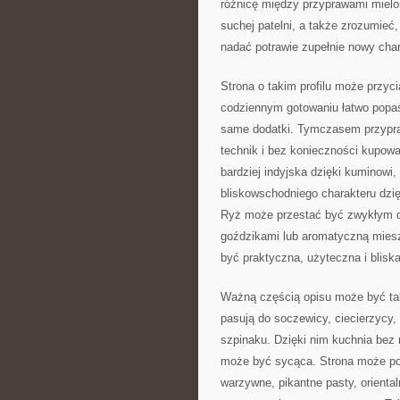
różnicę między przyprawami mielo
suchej patelni, a także zrozumie
nadać potrawie zupełnie nowy char
Strona o takim profilu może przy
codziennym gotowaniu łatwo popaś
same dodatki. Tymczasem przypra
technik i bez konieczności kupow
bardziej indyjska dzięki kuminowi
bliskowschodniego charakteru dzię
Ryż może przestać być zwykłym d
goździkami lub aromatyczną miesz
być praktyczna, użyteczna i blisk
Ważną częścią opisu może być tak
pasują do soczewicy, ciecierzycy, f
szpinaku. Dzięki nim kuchnia bez 
może być sycąca. Strona może po
warzywne, pikantne pasty, oriental