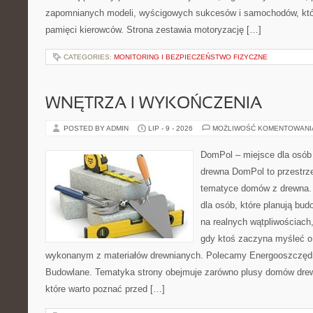
zapomnianych modeli, wyścigowych sukcesów i samochodów, które
pamięci kierowców. Strona zestawia motoryzację […]
CATEGORIES:
MONITORING I BEZPIECZEŃSTWO FIZYCZNE
WNĘTRZA I WYKOŃCZENIA
POSTED BY ADMIN
LIP - 9 - 2026
MOŻLIWOŚĆ KOMENTOWAN
DomPol – miejsce dla osób
drewna DomPol to przestrz
tematyce domów z drewna. 
dla osób, które planują bu
na realnych wątpliwościach,
gdy ktoś zaczyna myśleć 
wykonanym z materiałów drewnianych. Polecamy Energooszczędno
Budowlane. Tematyka strony obejmuje zarówno plusy domów drewn
które warto poznać przed […]