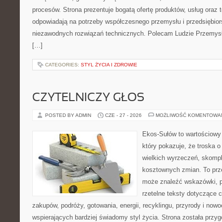
procesów. Strona prezentuje bogatą ofertę produktów, usług oraz t
odpowiadają na potrzeby współczesnego przemysłu i przedsiębio
niezawodnych rozwiązań technicznych. Polecam Ludzie Przemysł
[…]
CATEGORIES:
STYL ŻYCIA I ZDROWIE
CZYTELNICZY GŁOS
POSTED BY ADMIN
CZE - 27 - 2026
MOŻLIWOŚĆ KOMENTOWA
Ekos-Sułów to wartościowy 
który pokazuje, że troska 
wielkich wyrzeczeń, skompl
kosztownych zmian. To prze
może znaleźć wskazówki, p
rzetelne teksty dotyczące
zakupów, podróży, gotowania, energii, recyklingu, przyrody i no
wspierających bardziej świadomy styl życia. Strona została przy