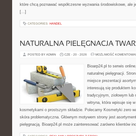
które chcą poznawać współczesne wyzwania środowiskowe, ale je
[…]
CATEGORIES:
HANDEL
NATURALNA PIELĘGNACJA TWAR
POSTED BY ADMIN
CZE - 20 - 2026
MOŻLIWOŚĆ KOMENTOWA
Bioarp24.pl to serwis online
naturalnej pielęgnacji. Str
miejsce prezentacji asortym
interesują się produktem k
tradycyjnym, ziołowym lub 
witryna, która wpisuje się 
kosmetykami o prostszym składzie. Polecamy Kosmetyki zero wa
skóra problematyczna. Głównym motywem strony jest asortyment 
pielęgnacją. Bioarp24.pl może zainteresować zarówno klientów in