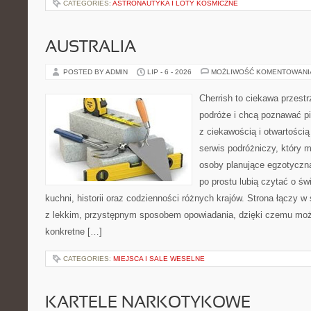
CATEGORIES:
ASTRONAUTYKA I LOTY KOSMICZNE
AUSTRALIA
POSTED BY ADMIN
LIP - 6 - 2026
MOŻLIWOŚĆ KOMENTOWAN
Cherrish to ciekawa przestr
podróże i chcą poznawać pi
z ciekawością i otwartości
serwis podróżniczy, który 
osoby planujące egzotyczną 
po prostu lubią czytać o świ
kuchni, historii oraz codzienności różnych krajów. Strona łączy 
z lekkim, przystępnym sposobem opowiadania, dzięki czemu moż
konkretne […]
CATEGORIES:
MIEJSCA I SALE WESELNE
KARTELE NARKOTYKOWE