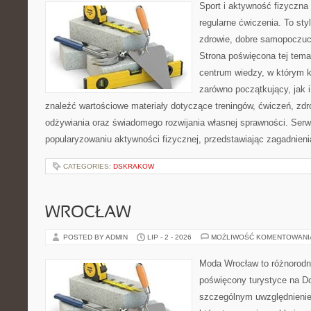
Sport i aktywność fizyczna 
regularne ćwiczenia. To sty
zdrowie, dobre samopoczuci
Strona poświęcona tej tem
centrum wiedzy, w którym k
zarówno początkujący, jak
znaleźć wartościowe materiały dotyczące treningów, ćwiczeń, zdr
odżywiania oraz świadomego rozwijania własnej sprawności. Serwi
popularyzowaniu aktywności fizycznej, przedstawiając zagadnien
CATEGORIES:
DSKRAKOW
WROCŁAW
POSTED BY ADMIN
LIP - 2 - 2026
MOŻLIWOŚĆ KOMENTOWAN
Moda Wrocław to różnorodn
poświęcony turystyce na D
szczególnym uwzględnienie