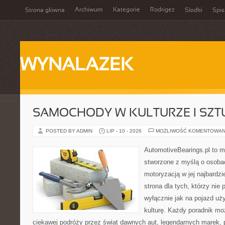
Archiwum
Kategorie
Rodrigez
Strona główna
Słodki
Spis
WYNALAZEK
SAMOCHODY W KULTURZE I SZT
POSTED BY ADMIN
LIP - 10 - 2026
MOŻLIWOŚĆ KOMENTOWAN
AutomotiveBearings.pl to 
stworzone z myślą o osobac
motoryzacją w jej najbardz
strona dla tych, którzy nie
wyłącznie jak na pojazd uż
kulturę. Każdy poradnik mo
ciekawej podróży przez świat dawnych aut, legendarnych marek, 