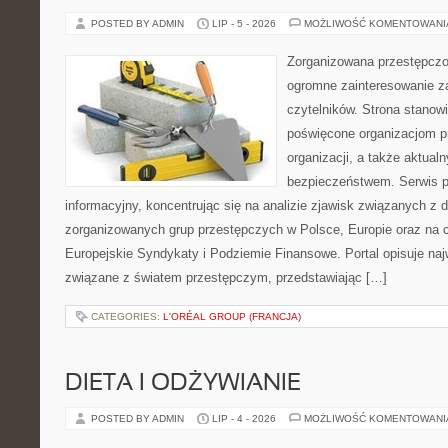
POSTED BY ADMIN
LIP - 5 - 2026
MOŻLIWOŚĆ KOMENTOWAN
Zorganizowana przestępczoś
ogromne zainteresowanie za
czytelników. Strona stanow
poświęcone organizacjom p
organizacji, a także aktu
bezpieczeństwem. Serwis p
informacyjny, koncentrując się na analizie zjawisk związanych z d
zorganizowanych grup przestępczych w Polsce, Europie oraz na 
Europejskie Syndykaty i Podziemie Finansowe. Portal opisuje na
związane z światem przestępczym, przedstawiając […]
CATEGORIES:
L'ORÉAL GROUP (FRANCJA)
DIETA I ODŻYWIANIE
POSTED BY ADMIN
LIP - 4 - 2026
MOŻLIWOŚĆ KOMENTOWAN