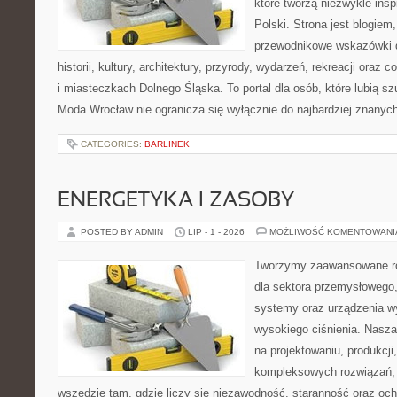
które tworzą niezwykle insp
Polski. Strona jest blogie
przewodnikowe wskazówki 
historii, kultury, architektury, przyrody, wydarzeń, rekreacji oraz
i miasteczkach Dolnego Śląska. To portal dla osób, które lubią s
Moda Wrocław nie ogranicza się wyłącznie do najbardziej znanyc
CATEGORIES:
BARLINEK
ENERGETYKA I ZASOBY
POSTED BY ADMIN
LIP - 1 - 2026
MOŻLIWOŚĆ KOMENTOWAN
Tworzymy zaawansowane ro
dla sektora przemysłowego,
systemy oraz urządzenia w
wysokiego ciśnienia. Nasza 
na projektowaniu, produkcji
kompleksowych rozwiązań, 
wszędzie tam, gdzie liczy się niezawodność, staranność oraz o