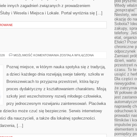
pod pryszni
Wtedy właśn
 wiele innych zagadnień związanych z prowadzeniem
„posprzątać”
uby i Wesela i Miejsca i Lokale. Portal wyróżnia się […]
Niestety, wi
okazję do na
Sobota? Ide
OROWANE
zakupy, spr
telefony. Je
etat, organi
Efekt? Przem
chroniczne 
odpoczynek 
PERU
2026
MOŻLIWOŚĆ KOMENTOWANIA
ZOSTAŁA WYŁĄCZONA
Zamiast pró
dzień, warto
przestrzeń 
Poznaj miejsce, w którym nauka spotyka się z tradycją,
czasu. To te
a dzieci każdego dnia rozwijają swoje talenty. szkoła w
usiąść z her
Dla części o
Broniszewicach to przyjazna przestrzeń, która łączy
niewygodne. 
że zatrzyma
proces dydaktyczny z kształtowaniem charakteru. Misją
W połowie dr
szkoły jest wszechstronny rozwój młodego człowieka,
jest zastano
automatyczn
przy jednoczesnym rozwijaniu zainteresowań. Placówka
naprawdę ch
e dziecko może czuć się bezpiecznie. Serwis internetowy
odruchowo 
prowadzi na
ści dla nauczycieli, a także dla lokalnej społeczności.
filmików i 
impulsów po
darzenia, […]
elementem sz
pomiędzy pr