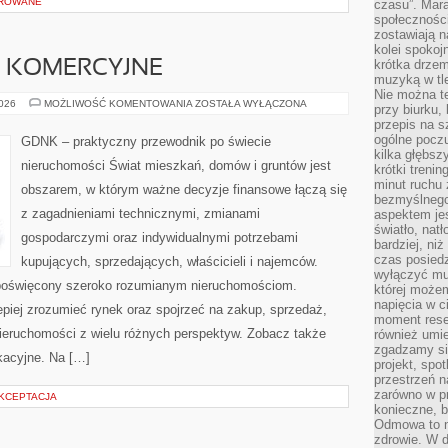
OROWANE
czasu”. Mara
społeczności
zostawiają 
kolei spokoj
krótka drzem
 KOMERCYJNE
muzyką w tle
Nie można te
NIERUCHOMOŚCI
2026
MOŻLIWOŚĆ KOMENTOWANIA
ZOSTAŁA WYŁĄCZONA
przy biurku,
KOMERCYJNE
przepis na s
ogólne poczu
GDNK – praktyczny przewodnik po świecie
kilka głębs
nieruchomości Świat mieszkań, domów i gruntów jest
krótki treni
minut ruchu 
obszarem, w którym ważne decyzje finansowe łączą się
bezmyślnego
z zagadnieniami technicznymi, zmianami
aspektem je
światło, nat
gospodarczymi oraz indywidualnymi potrzebami
bardziej, ni
czas posiedz
kupujących, sprzedających, właścicieli i najemców.
wyłączyć mu
poświęcony szeroko rozumianym nieruchomościom.
której może
napięcia w ci
piej zrozumieć rynek oraz spojrzeć na zakup, sprzedaż,
moment rese
ieruchomości z wielu różnych perspektyw. Zobacz także
również umie
zgadzamy si
kacyjne. Na […]
projekt, spo
przestrzeń n
zarówno w pr
AKCEPTACJA
konieczne, 
Odmowa to n
zdrowie. W 