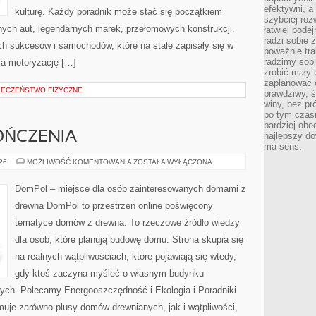
efektywni, a
kulturę. Każdy poradnik może stać się początkiem
szybciej roz
nych aut, legendarnych marek, przełomowych konstrukcji,
łatwiej pode
radzi sobie 
 sukcesów i samochodów, które na stałe zapisały się w
poważnie tra
radzimy sob
ia motoryzację […]
zrobić mały 
zaplanować 
PIECZEŃSTWO FIZYCZNE
prawdziwy, 
winy, bez pr
po tym czasi
bardziej obe
OŃCZENIA
najlepszy d
ma sens.
WNĘTRZA
026
MOŻLIWOŚĆ KOMENTOWANIA
ZOSTAŁA WYŁĄCZONA
I
WYKOŃCZENIA
DomPol – miejsce dla osób zainteresowanych domami z
drewna DomPol to przestrzeń online poświęcony
tematyce domów z drewna. To rzeczowe źródło wiedzy
dla osób, które planują budowę domu. Strona skupia się
na realnych wątpliwościach, które pojawiają się wtedy,
gdy ktoś zaczyna myśleć o własnym budynku
ych. Polecamy Energooszczędność i Ekologia i Poradniki
uje zarówno plusy domów drewnianych, jak i wątpliwości,