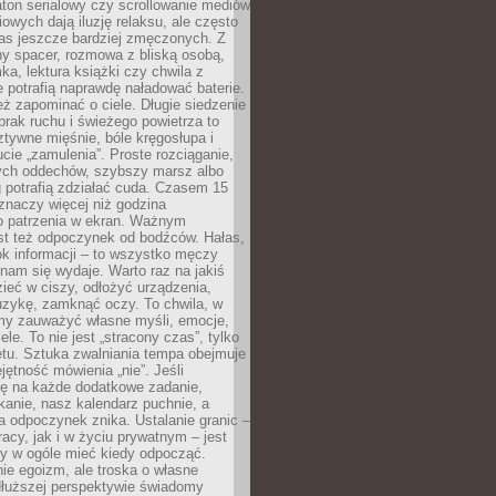
ton serialowy czy scrollowanie mediów
owych dają iluzję relaksu, ale często
nas jeszcze bardziej zmęczonych. Z
ny spacer, rozmowa z bliską osobą,
ka, lektura książki czy chwila z
 potrafią naprawdę naładować baterie.
ż zapominać o ciele. Długie siedzenie
 brak ruchu i świeżego powietrza to
ztywne mięśnie, bóle kręgosłupa i
cie „zamulenia”. Proste rozciąganie,
zych oddechów, szybszy marsz albo
ng potrafią zdziałać cuda. Czasem 15
znaczy więcej niż godzina
 patrzenia w ekran. Ważnym
st też odpoczynek od bodźców. Hałas,
łok informacji – to wszystko męczy
ż nam się wydaje. Warto raz na jakiś
ieć w ciszy, odłożyć urządzenia,
zykę, zamknąć oczy. To chwila, w
my zauważyć własne myśli, emocje,
ele. To nie jest „stracony czas”, tylko
tu. Sztuka zwalniania tempa obejmuje
jętność mówienia „nie”. Jeśli
ę na każde dodatkowe zadanie,
tkanie, nasz kalendarz puchnie, a
a odpoczynek znika. Ustalanie granic –
acy, jak i w życiu prywatnym – jest
by w ogóle mieć kiedy odpocząć.
ie egoizm, ale troska o własne
dłuższej perspektywie świadomy