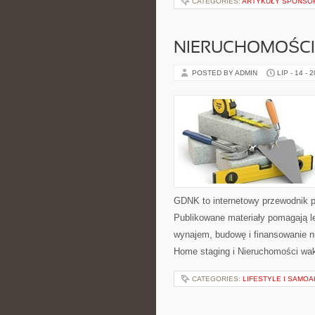
CATEGORIES:
ARTYKUŁY SPONS
NIERUCHOMOŚCI
POSTED BY ADMIN
LIP - 14 - 
GDNK to internetowy przewodnik 
Publikowane materiały pomagają le
wynajem, budowę i finansowanie n
Home staging i Nieruchomości wa
CATEGORIES:
LIFESTYLE I SAMO