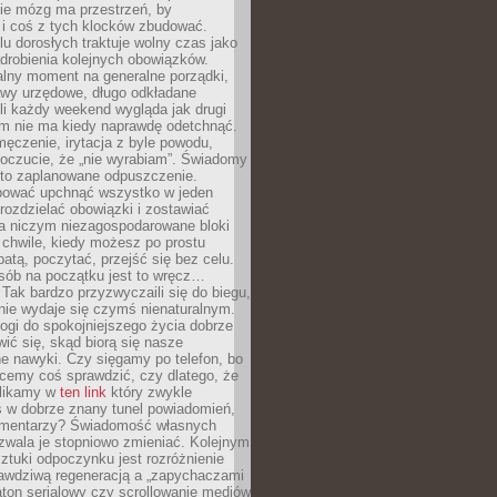
ie mózg ma przestrzeń, by
 i coś z tych klocków zbudować.
elu dorosłych traktuje wolny czas jako
drobienia kolejnych obowiązków.
alny moment na generalne porządki,
awy urzędowe, długo odkładane
śli każdy weekend wygląda jak drugi
zm nie ma kiedy naprawdę odetchnąć.
ęczenie, irytacja z byle powodu,
poczucie, że „nie wyrabiam”. Świadomy
to zaplanowane odpuszczenie.
bować upchnąć wszystko w jeden
 rozdzielać obowiązki i zostawiać
na niczym niezagospodarowane bloki
 chwile, kiedy możesz po prostu
batą, poczytać, przejść się bez celu.
sób na początku jest to wręcz…
Tak bardzo przyzwyczaili się do biegu,
nie wydaje się czymś nienaturalnym.
ogi do spokojniejszego życia dobrze
wić się, skąd biorą się nasze
e nawyki. Czy sięgamy po telefon, bo
cemy coś sprawdzić, czy dlatego, że
klikamy w
ten link
który zwykle
s w dobrze znany tunel powiadomień,
komentarzy? Świadomość własnych
zwala je stopniowo zmieniać. Kolejnym
tuki odpoczynku jest rozróżnienie
awdziwą regeneracją a „zapychaczami
ton serialowy czy scrollowanie mediów