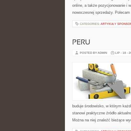
online, a także pozycjonowanie i
nowoczesnej sprzedaży. Polecam Śl
CATEGORIES:
ARTYKUŁY SPONS
PERU
POSTED BY ADMIN
LIP - 18 - 
buduje środowisko, w którym każd
stanowi praktyczne źródło aktualno
Można na niej znaleźć bieżące wy