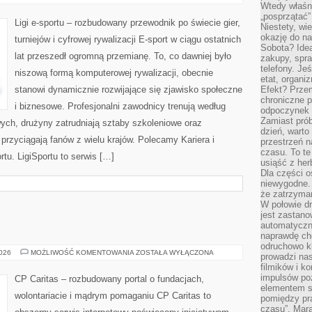
I
Wtedy właśn
STRATEGIE
„posprzątać”
Ligi e-sportu – rozbudowany przewodnik po świecie gier,
Niestety, wi
okazję do na
turniejów i cyfrowej rywalizacji E-sport w ciągu ostatnich
Sobota? Ide
lat przeszedł ogromną przemianę. To, co dawniej było
zakupy, spr
telefony. Je
niszową formą komputerowej rywalizacji, obecnie
etat, organi
stanowi dynamicznie rozwijające się zjawisko społeczne
Efekt? Przem
chroniczne 
i biznesowe. Profesjonalni zawodnicy trenują według
odpoczynek 
Zamiast pró
ych, drużyny zatrudniają sztaby szkoleniowe oraz
dzień, warto
e przyciągają fanów z wielu krajów. Polecamy Kariera i
przestrzeń 
czasu. To te
rtu. LigiSportu to serwis […]
usiąść z her
Dla części o
niewygodne. 
że zatrzyma
W połowie dr
jest zastano
automatyczn
naprawdę ch
odruchowo 
WOLONTARIAT
2026
MOŻLIWOŚĆ KOMENTOWANIA
ZOSTAŁA WYŁĄCZONA
prowadzi na
filmików i 
impulsów po
CP Caritas – rozbudowany portal o fundacjach,
elementem sz
wolontariacie i mądrym pomaganiu CP Caritas to
pomiędzy pr
czasu”. Mara