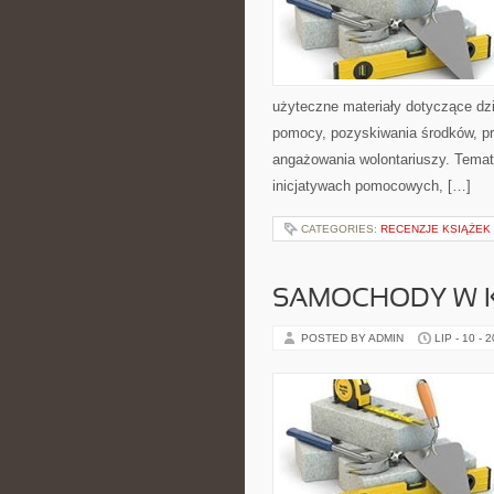
użyteczne materiały dotyczące dzi
pomocy, pozyskiwania środków, pr
angażowania wolontariuszy. Temat
inicjatywach pomocowych, […]
CATEGORIES:
RECENZJE KSIĄŻEK
SAMOCHODY W K
POSTED BY ADMIN
LIP - 10 - 