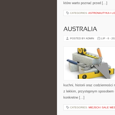
które warto poznać przed […]
CATEGORIES:
ASTRONAUTYKA I L
AUSTRALIA
POSTED BY ADMIN
LIP - 6 - 2
kuchni, historii oraz codziennośc
z lekkim, przystępnym sposobem 
konkretne […]
CATEGORIES:
MIEJSCA I SALE WE