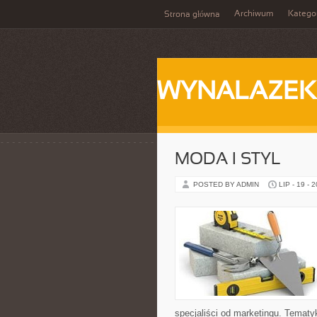
Archiwum
Katego
Strona główna
WYNALAZEK
MODA I STYL
POSTED BY ADMIN
LIP - 19 - 
specjaliści od marketingu. Temat