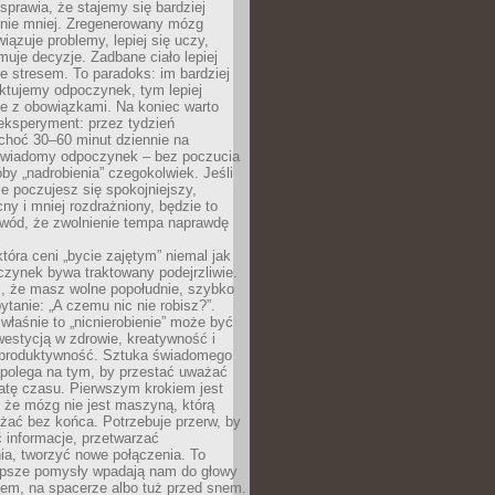
prawia, że stajemy się bardziej
 nie mniej. Zregenerowany mózg
wiązuje problemy, lepiej się uczy,
jmuje decyzje. Zadbane ciało lepiej
ze stresem. To paradoks: im bardziej
ktujemy odpoczynek, tym lepiej
ie z obowiązkami. Na koniec warto
eksperyment: przez tydzień
choć 30–60 minut dziennie na
świadomy odpoczynek – bez poczucia
óby „nadrobienia” czegokolwiek. Jeśli
e poczujesz się spokojniejszy,
cny i mniej rozdrażniony, będzie to
owód, że zwolnienie tempa naprawdę
która ceni „bycie zajętym” niemal jak
zynek bywa traktowany podejrzliwie.
z, że masz wolne popołudnie, szybko
pytanie: „A czemu nic nie robisz?”.
łaśnie to „nicnierobienie” może być
westycją w zdrowie, kreatywność i
 produktywność. Sztuka świadomego
polega na tym, by przestać uważać
atę czasu. Pierwszym krokiem jest
 że mózg nie jest maszyną, którą
żać bez końca. Potrzebuje przerw, by
 informacje, przetwarzać
ia, tworzyć nowe połączenia. To
lepsze pomysły wpadają nam do głowy
cem, na spacerze albo tuż przed snem.