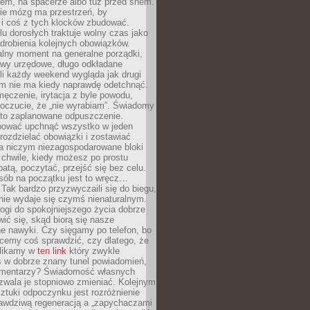
cem, na spacerze albo tuż przed snem.
ie mózg ma przestrzeń, by
 i coś z tych klocków zbudować.
elu dorosłych traktuje wolny czas jako
drobienia kolejnych obowiązków.
alny moment na generalne porządki,
awy urzędowe, długo odkładane
śli każdy weekend wygląda jak drugi
zm nie ma kiedy naprawdę odetchnąć.
ęczenie, irytacja z byle powodu,
poczucie, że „nie wyrabiam”. Świadomy
to zaplanowane odpuszczenie.
bować upchnąć wszystko w jeden
 rozdzielać obowiązki i zostawiać
na niczym niezagospodarowane bloki
 chwile, kiedy możesz po prostu
batą, poczytać, przejść się bez celu.
sób na początku jest to wręcz…
Tak bardzo przyzwyczaili się do biegu,
nie wydaje się czymś nienaturalnym.
ogi do spokojniejszego życia dobrze
wić się, skąd biorą się nasze
e nawyki. Czy sięgamy po telefon, bo
cemy coś sprawdzić, czy dlatego, że
klikamy w
ten link
który zwykle
s w dobrze znany tunel powiadomień,
komentarzy? Świadomość własnych
zwala je stopniowo zmieniać. Kolejnym
tuki odpoczynku jest rozróżnienie
awdziwą regeneracją a „zapychaczami