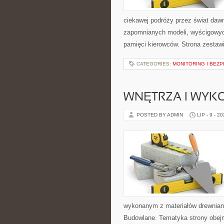
ciekawej podróży przez świat daw
zapomnianych modeli, wyścigowych
pamięci kierowców. Strona zestaw
CATEGORIES:
MONITORING I BEZ
WNĘTRZA I WYK
POSTED BY ADMIN
LIP - 9 - 2
wykonanym z materiałów drewnian
Budowlane. Tematyka strony obejm