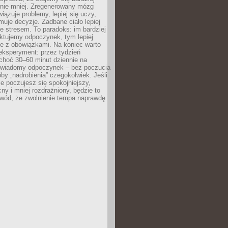
 nie mniej. Zregenerowany mózg
wiązuje problemy, lepiej się uczy,
jmuje decyzje. Zadbane ciało lepiej
ze stresem. To paradoks: im bardziej
ktujemy odpoczynek, tym lepiej
ie z obowiązkami. Na koniec warto
eksperyment: przez tydzień
choć 30–60 minut dziennie na
świadomy odpoczynek – bez poczucia
óby „nadrobienia” czegokolwiek. Jeśli
e poczujesz się spokojniejszy,
cny i mniej rozdrażniony, będzie to
owód, że zwolnienie tempa naprawdę