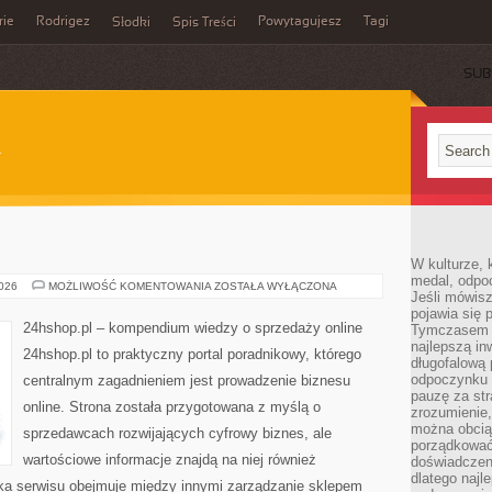
rie
Rodrigez
Powytagujesz
Tagi
Słodki
Spis Treści
SUB
W kulturze, 
medal, odpoc
MODA
2026
MOŻLIWOŚĆ KOMENTOWANIA
ZOSTAŁA WYŁĄCZONA
Jeśli mówis
I
STYL
pojawia się 
24hshop.pl – kompendium wiedzy o sprzedaży online
Tymczasem w
najlepszą in
24hshop.pl to praktyczny portal poradnikowy, którego
długofalową
odpoczynku 
centralnym zagadnieniem jest prowadzenie biznesu
pauzę za str
online. Strona została przygotowana z myślą o
zrozumienie,
można obcią
sprzedawcach rozwijających cyfrowy biznes, ale
porządkować
wartościowe informacje znajdą na niej również
doświadczen
dlatego naj
yka serwisu obejmuje między innymi zarządzanie sklepem