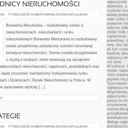
odpoczynek s
EDNICY NIERUCHOMOŚCI
efektywni, a
szybciej roz
AGENCJE
łatwiej pode
2026
MOŻLIWOŚĆ KOMENTOWANIA
ZOSTAŁA WYŁĄCZONA
I
radzi sobie 
POŚREDNICY
poważnie tra
NIERUCHOMOŚCI
Borawska Mieszkania – rozbudowany serwis o
radzimy sob
zrobić mały 
nieruchomościach, mieszkaniach i rynku
zaplanować 
mieszkaniowym Borawska Mieszkania to rozbudowany
prawdziwy, 
winy, bez pr
serwis poradnikowy poświęcony szeroko rozumianej
po tym czasi
tematyce nieruchomości. Strona została przygotowana
bardziej obe
najlepszy d
z myślą o osobach, które interesują się wynajmem
ma sens.
W kulturze, 
, właścicielach nieruchomości, najemcach, pośrednikach oraz
medal, odpoc
 lepiej zrozumieć mechanizmy funkcjonowania rynku.
Jeśli mówis
pojawia się 
ach i Dzielnicach i Rynek Nieruchomości w Polsce. W
Tymczasem w
ie opracowane artykuły […]
najlepszą in
długofalową
odpoczynku 
CY
pauzę za str
zrozumienie,
można obcią
porządkować
ATEGIE
doświadczen
dlatego naj
pod pryszni
PORADNIKI
2026
MOŻLIWOŚĆ KOMENTOWANIA
ZOSTAŁA WYŁĄCZONA