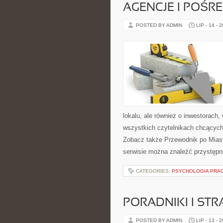
AGENCJE I POŚR
POSTED BY ADMIN
LIP - 14 - 
lokalu, ale również o inwestorach
wszystkich czytelnikach chcących
Zobacz także Przewodnik po Miast
serwisie można znaleźć przystępn
CATEGORIES:
PSYCHOLOGIA PRA
PORADNIKI I STR
POSTED BY ADMIN
LIP - 13 - 