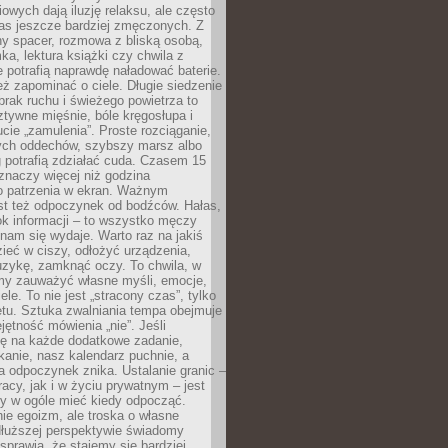
owych dają iluzję relaksu, ale często
nas jeszcze bardziej zmęczonych. Z
ny spacer, rozmowa z bliską osobą,
ka, lektura książki czy chwila z
 potrafią naprawdę naładować baterie.
ż zapominać o ciele. Długie siedzenie
 brak ruchu i świeżego powietrza to
ztywne mięśnie, bóle kręgosłupa i
cie „zamulenia”. Proste rozciąganie,
zych oddechów, szybszy marsz albo
ng potrafią zdziałać cuda. Czasem 15
znaczy więcej niż godzina
 patrzenia w ekran. Ważnym
st też odpoczynek od bodźców. Hałas,
łok informacji – to wszystko męczy
ż nam się wydaje. Warto raz na jakiś
ieć w ciszy, odłożyć urządzenia,
zykę, zamknąć oczy. To chwila, w
my zauważyć własne myśli, emocje,
ele. To nie jest „stracony czas”, tylko
tu. Sztuka zwalniania tempa obejmuje
jętność mówienia „nie”. Jeśli
ę na każde dodatkowe zadanie,
tkanie, nasz kalendarz puchnie, a
a odpoczynek znika. Ustalanie granic –
acy, jak i w życiu prywatnym – jest
by w ogóle mieć kiedy odpocząć.
ie egoizm, ale troska o własne
dłuższej perspektywie świadomy
prawia, że stajemy się bardziej