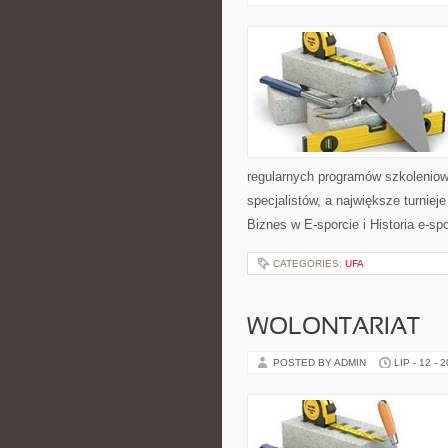
regularnych programów szkoleniow
specjalistów, a największe turniej
Biznes w E-sporcie i Historia e-spo
CATEGORIES:
UFA
WOLONTARIAT
POSTED BY ADMIN
LIP - 12 - 