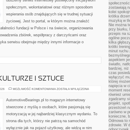
obszerny serwis internetowy poświęcony inicjatywom
społeczności
społecznym, wolontariatowi oraz różnym sposobom
zostawiają 
kolei spokoj
wspierania osób znajdujących się w trudnej sytuacji
krótka drzem
muzyką w tle
życiowej. Jest to portal, w którym można znaleźć
Nie można te
ałalności fundacji w Polsce i na świecie, organizowania
przy biurku,
przepis na s
owadzenia zbiórek, współpracy z darczyńcami oraz
ogólne poczu
yka serwisu obejmuje między innymi informacje o
kilka głębs
krótki treni
minut ruchu 
bezmyślnego
aspektem je
światło, nat
bardziej, ni
czas posiedz
wyłączyć mu
ULTURZE I SZTUCE
której może
napięcia w ci
SAMOCHODY
2026
MOŻLIWOŚĆ KOMENTOWANIA
ZOSTAŁA WYŁĄCZONA
moment rese
W
również umie
KULTURZE
I
zgadzamy si
AutomotiveBearings.pl to magazyn internetowy
SZTUCE
projekt, spo
stworzone z myślą o osobach, które pasjonują się
przestrzeń n
zarówno w pr
motoryzacją w jej najbardziej klasycznym wydaniu. To
konieczne, 
Odmowa to n
strona dla tych, którzy nie patrzą na samochód
zdrowie. W 
wyłącznie jak na pojazd użytkowy, ale widzą w nim
odpoczynek s