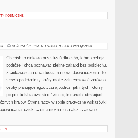
OTY KOSMICZNE
AUSTRALIA
026
MOŻLIWOŚĆ KOMENTOWANIA
ZOSTAŁA WYŁĄCZONA
Cherrish to ciekawa przestrzeń dla osób, które kochają
podróże i chcą poznawać piękne zakątki bez pośpiechu,
z ciekawością i otwartością na nowe doświadczenia. To
serwis podróżniczy, który może zainteresować zarówno
osoby planujące egzotyczną podróż, jak i tych, którzy
po prostu lubią czytać o świecie, kulturach, atrakcjach,
i różnych krajów. Strona łączy w sobie praktyczne wskazówki
opowiadania, dzięki czemu można tu znaleźć zarówno
SELNE