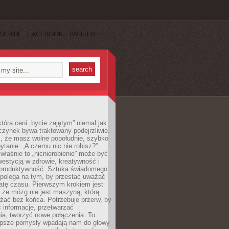
SCRIBE
FACEBOOK
TWITTER
która ceni „bycie zajętym” niemal jak
zynek bywa traktowany podejrzliwie.
z, że masz wolne popołudnie, szybko
pytanie: „A czemu nic nie robisz?”.
łaśnie to „nicnierobienie” może być
westycją w zdrowie, kreatywność i
 produktywność. Sztuka świadomego
polega na tym, by przestać uważać
atę czasu. Pierwszym krokiem jest
 że mózg nie jest maszyną, którą
żać bez końca. Potrzebuje przerw, by
 informacje, przetwarzać
ia, tworzyć nowe połączenia. To
lepsze pomysły wpadają nam do głowy