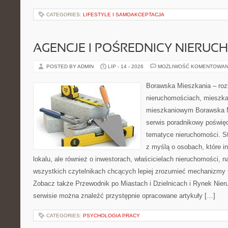
CATEGORIES:
LIFESTYLE I SAMOAKCEPTACJA
AGENCJE I POŚREDNICY NIERUC
POSTED BY ADMIN
LIP - 14 - 2026
MOŻLIWOŚĆ KOMENTOWAN
Borawska Mieszkania – roz
nieruchomościach, mieszka
mieszkaniowym Borawska M
serwis poradnikowy poświę
tematyce nieruchomości. S
z myślą o osobach, które i
lokalu, ale również o inwestorach, właścicielach nieruchomości, 
wszystkich czytelnikach chcących lepiej zrozumieć mechanizmy 
Zobacz także Przewodnik po Miastach i Dzielnicach i Rynek Nie
serwisie można znaleźć przystępnie opracowane artykuły […]
CATEGORIES:
PSYCHOLOGIA PRACY