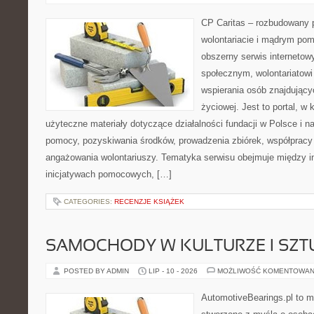
CP Caritas – rozbudowany p
wolontariacie i mądrym pom
obszerny serwis internetow
społecznym, wolontariatow
wspierania osób znajdującyc
życiowej. Jest to portal, 
użyteczne materiały dotyczące działalności fundacji w Polsce i n
pomocy, pozyskiwania środków, prowadzenia zbiórek, współpracy
angażowania wolontariuszy. Tematyka serwisu obejmuje między i
inicjatywach pomocowych, […]
CATEGORIES:
RECENZJE KSIĄŻEK
SAMOCHODY W KULTURZE I SZT
POSTED BY ADMIN
LIP - 10 - 2026
MOŻLIWOŚĆ KOMENTOWAN
AutomotiveBearings.pl to 