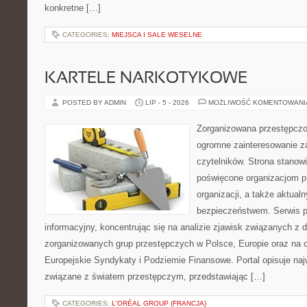
konkretne […]
CATEGORIES:
MIEJSCA I SALE WESELNE
KARTELE NARKOTYKOWE
POSTED BY ADMIN
LIP - 5 - 2026
MOŻLIWOŚĆ KOMENTOWAN
Zorganizowana przestępczoś
ogromne zainteresowanie za
czytelników. Strona stanow
poświęcone organizacjom p
organizacji, a także aktu
bezpieczeństwem. Serwis p
informacyjny, koncentrując się na analizie zjawisk związanych z d
zorganizowanych grup przestępczych w Polsce, Europie oraz na 
Europejskie Syndykaty i Podziemie Finansowe. Portal opisuje na
związane z światem przestępczym, przedstawiając […]
CATEGORIES:
L'ORÉAL GROUP (FRANCJA)