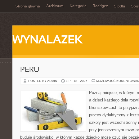
Archiwum
Kategorie
Rodrigez
Strona główna
Słodki
Spis
WYNALAZEK
PERU
POSTED BY ADMIN
LIP - 18 - 2026
MOŻLIWOŚĆ KOMENTOWAN
Poznaj miejsce, w którym n
a dzieci każdego dnia rozwi
Broniszewicach to przyjazna
proces dydaktyczny z kszta
szkoły jest wszechstronny 
przy jednoczesnym rozwija
buduje środowisko, w którym każde dziecko może czuć się bezpie