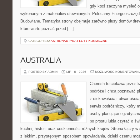
gdy ktoś zaczyna myśleć 
wykonanym z materiałów drewnianych. Polecamy Energooszczędno
Budowlane. Tematyka strony obejmuje zarówno plusy domów drewn
które warto poznać przed […]
CATEGORIES:
ASTRONAUTYKA I LOTY KOSMICZNE
AUSTRALIA
POSTED BY ADMIN
LIP - 6 - 2026
MOŻLIWOŚĆ KOMENTOWAN
Cherrish to ciekawa przestr
podróże i chcą poznawać pi
z ciekawością i otwartości
serwis podróżniczy, który 
osoby planujące egzotyczną 
po prostu lubią czytać o świ
kuchni, historii oraz codzienności różnych krajów. Strona łączy 
z lekkim, przystępnym sposobem opowiadania, dzięki czemu moż