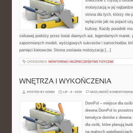
stworzone z myślą o osobac
motoryzacją w jej najbardz
strona dla tych, którzy nie
wyłącznie jak na pojazd uż
kulturę. Każdy poradnik mo
ciekawej podróży przez świat dawnych aut, legendarnych marek, 
zapomnianych modeli, wyścigowych sukcesów i samochodów, które
pamięci kierowców. Strona zestawia motoryzację […]
CATEGORIES:
MONITORING I BEZPIECZEŃSTWO FIZYCZNE
WNĘTRZA I WYKOŃCZENIA
POSTED BY ADMIN
LIP - 9 - 2026
MOŻLIWOŚĆ KOMENTOWAN
DomPol – miejsce dla osób
drewna DomPol to przestrz
tematyce domów z drewna. 
dla osób, które planują bu
na realnych wątpliwościach,