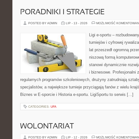
PORADNIKI I STRATEGIE
POSTED BY ADMIN
LIP - 13 - 2026
MOŻLIWOŚĆ KOMENTOWAN
Ligi e-sportu – rozbudowany
turniejów i cyfrowej rywaliz
lat przeszedł ogromną prze
niszową formą komputerowej
stanowi dynamicznie rozwij
i biznesowe. Profesjonalni 
regularnych programów szkoleniowych, drużyny zatrudniają sztab
specjalistów, a największe turnieje przyciągają fanów z wielu kraj
Biznes w E-sporcie i Historia e-sportu. LigiSportu to serwis […]
CATEGORIES:
UFA
WOLONTARIAT
POSTED BY ADMIN
LIP - 12 - 2026
MOŻLIWOŚĆ KOMENTOWAN