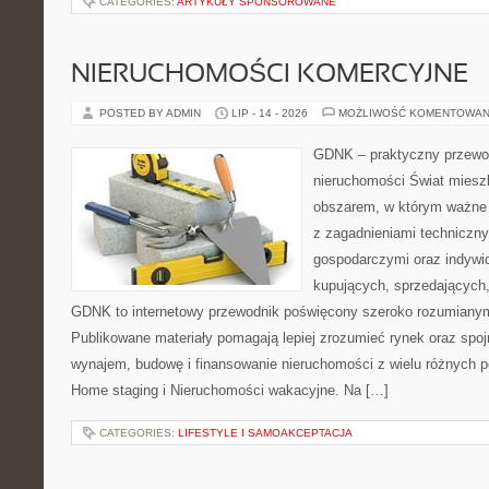
CATEGORIES:
ARTYKUŁY SPONSOROWANE
NIERUCHOMOŚCI KOMERCYJNE
POSTED BY ADMIN
LIP - 14 - 2026
MOŻLIWOŚĆ KOMENTOWAN
GDNK – praktyczny przewod
nieruchomości Świat miesz
obszarem, w którym ważne 
z zagadnieniami techniczn
gospodarczymi oraz indywi
kupujących, sprzedających, 
GDNK to internetowy przewodnik poświęcony szeroko rozumiany
Publikowane materiały pomagają lepiej zrozumieć rynek oraz spoj
wynajem, budowę i finansowanie nieruchomości z wielu różnych 
Home staging i Nieruchomości wakacyjne. Na […]
CATEGORIES:
LIFESTYLE I SAMOAKCEPTACJA