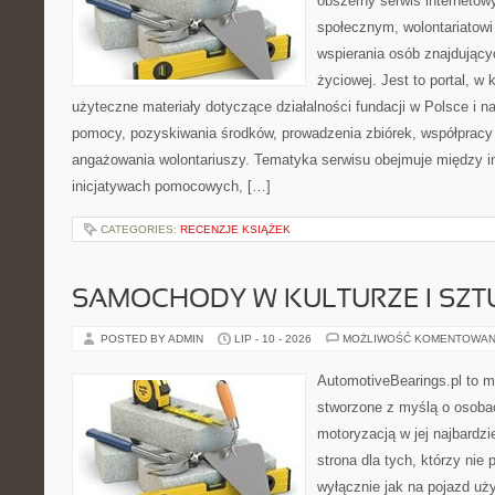
obszerny serwis internetow
społecznym, wolontariatow
wspierania osób znajdującyc
życiowej. Jest to portal, 
użyteczne materiały dotyczące działalności fundacji w Polsce i n
pomocy, pozyskiwania środków, prowadzenia zbiórek, współpracy
angażowania wolontariuszy. Tematyka serwisu obejmuje między i
inicjatywach pomocowych, […]
CATEGORIES:
RECENZJE KSIĄŻEK
SAMOCHODY W KULTURZE I SZT
POSTED BY ADMIN
LIP - 10 - 2026
MOŻLIWOŚĆ KOMENTOWAN
AutomotiveBearings.pl to 
stworzone z myślą o osobac
motoryzacją w jej najbardz
strona dla tych, którzy nie
wyłącznie jak na pojazd uż