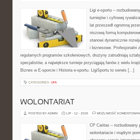
Ligi e-sportu – rozbudowany
turniejów i cyfrowej rywaliz
lat przeszedł ogromną prze
niszową formą komputerowej
stanowi dynamicznie rozwij
i biznesowe. Profesjonalni 
regularnych programów szkoleniowych, drużyny zatrudniają sztab
specjalistów, a największe turnieje przyciągają fanów z wielu kraj
Biznes w E-sporcie i Historia e-sportu. LigiSportu to serwis […]
CATEGORIES:
UFA
WOLONTARIAT
POSTED BY ADMIN
LIP - 12 - 2026
MOŻLIWOŚĆ KOMENTOWAN
CP Caritas – rozbudowany p
wolontariacie i mądrym pom