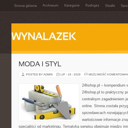
Archiwum
Kategorie
Rodrigez
Strona główna
Słodki
Spis
WYNALAZEK
MODA I STYL
POSTED BY ADMIN
LIP - 19 - 2026
MOŻLIWOŚĆ KOMENTOWAN
24hshop.pl – kompendium w
24hshop.pl to praktyczny po
centralnym zagadnieniem j
online. Strona została prz
sprzedawcach rozwijających
wartościowe informacje znaj
specjaliści od marketingu. Tematyka serwisu obejmuje między in