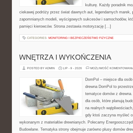
kulturę. Każdy poradnik mo
ciekawej podróży przez świat dawnych aut, legendarnych marek, 
zapomnianych modeli, wyścigowych sukcesów i samochodów, które
pamięci kierowców. Strona zestawia motoryzację […]
CATEGORIES:
MONITORING I BEZPIECZEŃSTWO FIZYCZNE
WNĘTRZA I WYKOŃCZENIA
POSTED BY ADMIN
LIP - 9 - 2026
MOŻLIWOŚĆ KOMENTOWAN
DomPol – miejsce dla osób
drewna DomPol to przestrz
tematyce domów z drewna. 
dla osób, które planują bu
na realnych wątpliwościach,
gdy ktoś zaczyna myśleć 
wykonanym z materiałów drewnianych. Polecamy Energooszczędno
Budowlane. Tematyka strony obejmuje zarówno plusy domów drewn