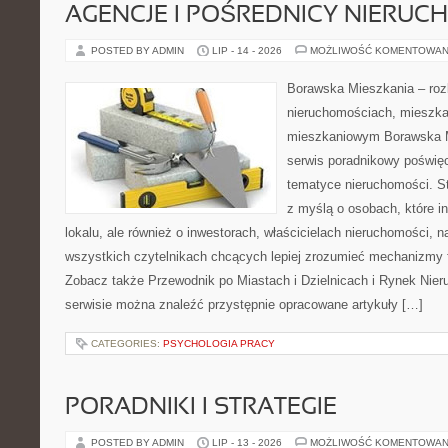
AGENCJE I POŚREDNICY NIERUC
POSTED BY ADMIN
LIP - 14 - 2026
MOŻLIWOŚĆ KOMENTOWAN
Borawska Mieszkania – roz
nieruchomościach, mieszka
mieszkaniowym Borawska M
serwis poradnikowy poświę
tematyce nieruchomości. S
z myślą o osobach, które i
lokalu, ale również o inwestorach, właścicielach nieruchomości, 
wszystkich czytelnikach chcących lepiej zrozumieć mechanizmy 
Zobacz także Przewodnik po Miastach i Dzielnicach i Rynek Nie
serwisie można znaleźć przystępnie opracowane artykuły […]
CATEGORIES:
PSYCHOLOGIA PRACY
PORADNIKI I STRATEGIE
POSTED BY ADMIN
LIP - 13 - 2026
MOŻLIWOŚĆ KOMENTOWAN