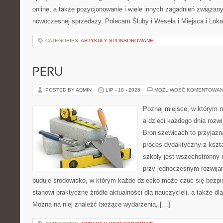
online, a także pozycjonowanie i wiele innych zagadnień związa
nowoczesnej sprzedaży. Polecam Śluby i Wesela i Miejsca i Lokal
CATEGORIES:
ARTYKUŁY SPONSOROWANE
PERU
POSTED BY ADMIN
LIP - 18 - 2026
MOŻLIWOŚĆ KOMENTOWAN
Poznaj miejsce, w którym n
a dzieci każdego dnia rozwi
Broniszewicach to przyjazna
proces dydaktyczny z kszta
szkoły jest wszechstronny 
przy jednoczesnym rozwija
buduje środowisko, w którym każde dziecko może czuć się bezpie
stanowi praktyczne źródło aktualności dla nauczycieli, a także dla
Można na niej znaleźć bieżące wydarzenia, […]