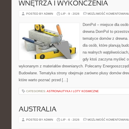
WNĘTRZA I WYKOŃCZENIA
POSTED BY ADMIN
LIP - 9 - 2026
MOŻLIWOŚĆ KOMENTOWAN
DomPol – miejsce dla osób
drewna DomPol to przestrz
tematyce domów z drewna. 
dla osób, które planują bu
na realnych wątpliwościach,
gdy ktoś zaczyna myśleć 
wykonanym z materiałów drewnianych. Polecamy Energooszczędno
Budowlane. Tematyka strony obejmuje zarówno plusy domów drewn
które warto poznać przed […]
CATEGORIES:
ASTRONAUTYKA I LOTY KOSMICZNE
AUSTRALIA
POSTED BY ADMIN
LIP - 6 - 2026
MOŻLIWOŚĆ KOMENTOWAN