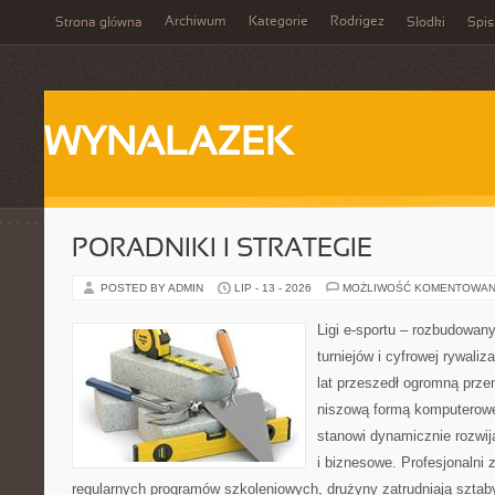
Archiwum
Kategorie
Rodrigez
Strona główna
Słodki
Spis
WYNALAZEK
PORADNIKI I STRATEGIE
POSTED BY ADMIN
LIP - 13 - 2026
MOŻLIWOŚĆ KOMENTOWAN
Ligi e-sportu – rozbudowany
turniejów i cyfrowej rywaliz
lat przeszedł ogromną prze
niszową formą komputerowej
stanowi dynamicznie rozwij
i biznesowe. Profesjonalni 
regularnych programów szkoleniowych, drużyny zatrudniają sztab