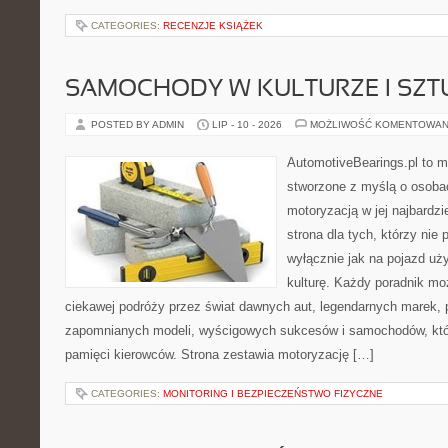
CATEGORIES:
RECENZJE KSIĄŻEK
SAMOCHODY W KULTURZE I SZT
POSTED BY ADMIN
LIP - 10 - 2026
MOŻLIWOŚĆ KOMENTOWAN
AutomotiveBearings.pl to 
stworzone z myślą o osobac
motoryzacją w jej najbardz
strona dla tych, którzy nie
wyłącznie jak na pojazd uż
kulturę. Każdy poradnik mo
ciekawej podróży przez świat dawnych aut, legendarnych marek, 
zapomnianych modeli, wyścigowych sukcesów i samochodów, które
pamięci kierowców. Strona zestawia motoryzację […]
CATEGORIES:
MONITORING I BEZPIECZEŃSTWO FIZYCZNE