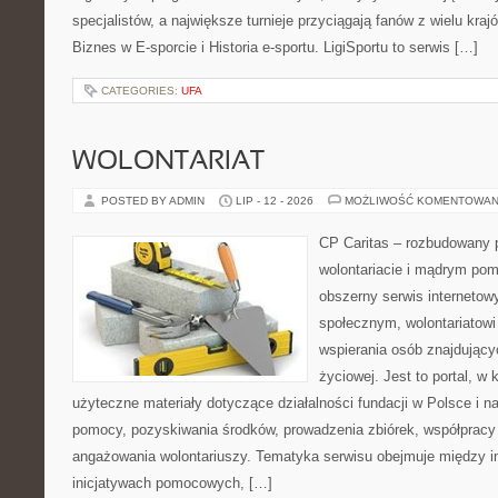
specjalistów, a największe turnieje przyciągają fanów z wielu kraj
Biznes w E-sporcie i Historia e-sportu. LigiSportu to serwis […]
CATEGORIES:
UFA
WOLONTARIAT
POSTED BY ADMIN
LIP - 12 - 2026
MOŻLIWOŚĆ KOMENTOWAN
CP Caritas – rozbudowany p
wolontariacie i mądrym pom
obszerny serwis internetow
społecznym, wolontariatow
wspierania osób znajdującyc
życiowej. Jest to portal, 
użyteczne materiały dotyczące działalności fundacji w Polsce i n
pomocy, pozyskiwania środków, prowadzenia zbiórek, współpracy
angażowania wolontariuszy. Tematyka serwisu obejmuje między i
inicjatywach pomocowych, […]