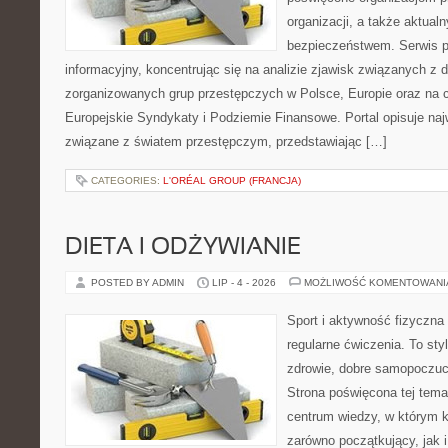
organizacji, a także aktu
bezpieczeństwem. Serwis p
informacyjny, koncentrując się na analizie zjawisk związanych z d
zorganizowanych grup przestępczych w Polsce, Europie oraz na 
Europejskie Syndykaty i Podziemie Finansowe. Portal opisuje na
związane z światem przestępczym, przedstawiając […]
CATEGORIES:
L'ORÉAL GROUP (FRANCJA)
DIETA I ODŻYWIANIE
POSTED BY ADMIN
LIP - 4 - 2026
MOŻLIWOŚĆ KOMENTOWAN
Sport i aktywność fizyczna 
regularne ćwiczenia. To sty
zdrowie, dobre samopoczuci
Strona poświęcona tej tem
centrum wiedzy, w którym k
zarówno początkujący, jak