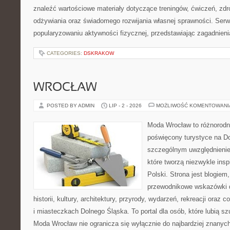
znaleźć wartościowe materiały dotyczące treningów, ćwiczeń, zdr
odżywiania oraz świadomego rozwijania własnej sprawności. Serwi
popularyzowaniu aktywności fizycznej, przedstawiając zagadnien
CATEGORIES:
DSKRAKOW
WROCŁAW
POSTED BY ADMIN
LIP - 2 - 2026
MOŻLIWOŚĆ KOMENTOWAN
Moda Wrocław to różnorodn
poświęcony turystyce na D
szczególnym uwzględnienie
które tworzą niezwykle insp
Polski. Strona jest blogie
przewodnikowe wskazówki 
historii, kultury, architektury, przyrody, wydarzeń, rekreacji oraz
i miasteczkach Dolnego Śląska. To portal dla osób, które lubią s
Moda Wrocław nie ogranicza się wyłącznie do najbardziej znanyc