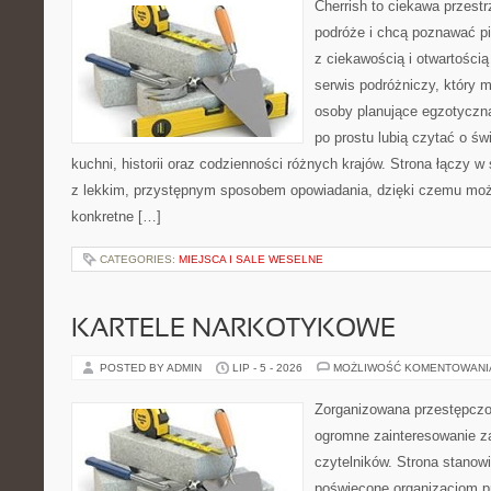
Cherrish to ciekawa przestr
podróże i chcą poznawać pi
z ciekawością i otwartości
serwis podróżniczy, który 
osoby planujące egzotyczną 
po prostu lubią czytać o świ
kuchni, historii oraz codzienności różnych krajów. Strona łączy 
z lekkim, przystępnym sposobem opowiadania, dzięki czemu moż
konkretne […]
CATEGORIES:
MIEJSCA I SALE WESELNE
KARTELE NARKOTYKOWE
POSTED BY ADMIN
LIP - 5 - 2026
MOŻLIWOŚĆ KOMENTOWAN
Zorganizowana przestępczoś
ogromne zainteresowanie za
czytelników. Strona stanow
poświęcone organizacjom p