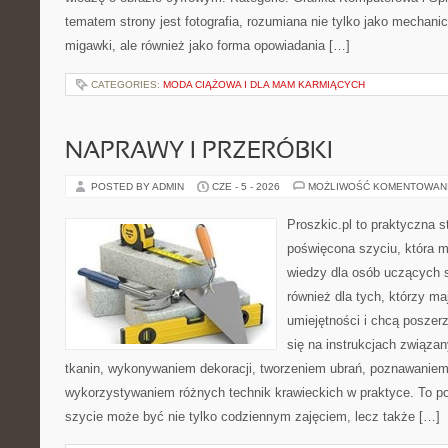
tematem strony jest fotografia, rozumiana nie tylko jako mechani
migawki, ale również jako forma opowiadania […]
CATEGORIES:
MODA CIĄŻOWA I DLA MAM KARMIĄCYCH
NAPRAWY I PRZERÓBKI
POSTED BY ADMIN
CZE - 5 - 2026
MOŻLIWOŚĆ KOMENTOWAN
Proszkic.pl to praktyczna s
poświęcona szyciu, która 
wiedzy dla osób uczących s
również dla tych, którzy m
umiejętności i chcą poszer
się na instrukcjach związa
tkanin, wykonywaniem dekoracji, tworzeniem ubrań, poznawaniem
wykorzystywaniem różnych technik krawieckich w praktyce. To por
szycie może być nie tylko codziennym zajęciem, lecz także […]