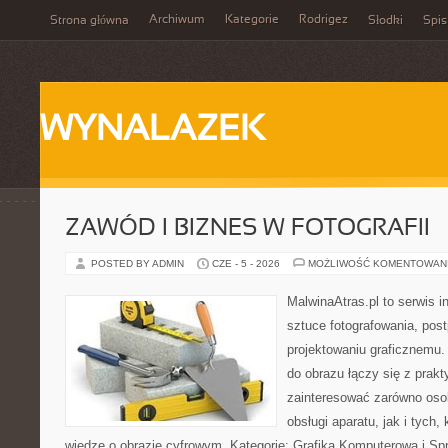
Archiwum
Kategorie
Rodrigez
Strona główna
Słodki
Spis
WYNALAZEK
ZAWÓD I BIZNES W FOTOGRAFII
POSTED BY ADMIN
CZE - 5 - 2026
MOŻLIWOŚĆ KOMENTOWAN
MalwinaAtras.pl to serwis 
sztuce fotografowania, pos
projektowaniu graficznemu. 
do obrazu łączy się z prak
zainteresować zarówno osob
obsługi aparatu, jak i tych
wiedzę o obrazie cyfrowym. Kategorie: Grafika Komputerowa i Sp