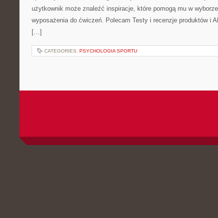
użytkownik może znaleźć inspiracje, które pomogą mu w wyborz
wyposażenia do ćwiczeń. Polecam Testy i recenzje produktów i Akc
[…]
CATEGORIES:
PSYCHOLOGIA SPORTU