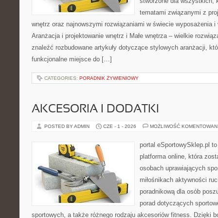
stworzone dla wszystkich, k
tematami związanymi z pro
wnętrz oraz najnowszymi rozwiązaniami w świecie wyposażenia i 
Aranżacja i projektowanie wnętrz i Małe wnętrza – wielkie rozwią
znaleźć rozbudowane artykuły dotyczące stylowych aranżacji, kt
funkcjonalne miejsce do […]
CATEGORIES:
PORADNIK ŻYWIENIOWY
AKCESORIA I DODATKI
POSTED BY ADMIN
CZE - 1 - 2026
MOŻLIWOŚĆ KOMENTOWAN
portal eSportowySklep.pl to
platforma online, która zos
osobach uprawiających spor
miłośnikach aktywności ruch
poradnikową dla osób posz
porad dotyczących sportowe
sportowych, a także różnego rodzaju akcesoriów fitness. Dzięki b