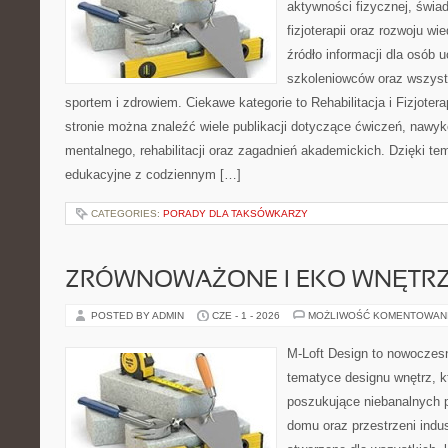
aktywności fizycznej, świa
fizjoterapii oraz rozwoju w
źródło informacji dla osób 
szkoleniowców oraz wszyst
sportem i zdrowiem. Ciekawe kategorie to Rehabilitacja i Fizjoterap
stronie można znaleźć wiele publikacji dotyczące ćwiczeń, nawy
mentalnego, rehabilitacji oraz zagadnień akademickich. Dzięki te
edukacyjne z codziennym […]
CATEGORIES:
PORADY DLA TAKSÓWKARZY
ZRÓWNOWAŻONE I EKO WNĘTR
POSTED BY ADMIN
CZE - 1 - 2026
MOŻLIWOŚĆ KOMENTOWAN
M-Loft Design to nowoczes
tematyce designu wnętrz, kt
poszukujące niebanalnych 
domu oraz przestrzeni indus