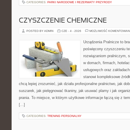
CATEGORIES:
PARKI NARODOWE I REZERWATY PRZYRODY
CZYSZCZENIE CHEMICZNE
POSTED BY ADMIN
CZE - 4 - 2026
MOŻLIWOŚĆ KOMENTOWAN
Urządzenia Pralnicze to br
poświęcony czyszczeniu tek
rozwiązaniom pralniczym, 
w domach, firmach, hotelach
usługowych oraz zakładach
stanowi kompleksowe źródło
chcą lepiej zrozumieć, jak działa profesjonalne pralnictwo, jak dob
suszarek, jak pielęgnować tkaniny, jak usuwać plamy i jak organ
prania. To miejsce, w którym użytkowe informacje łączą się z tema
[…]
CATEGORIES:
TRENING PERSONALNY