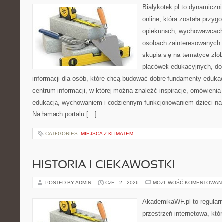
Bialykotek.pl to dynamiczni
online, która została przyg
opiekunach, wychowawcach
osobach zainteresowanych 
skupia się na tematyce żło
placówek edukacyjnych, do
informacji dla osób, które chcą budować dobre fundamenty eduka
centrum informacji, w której można znaleźć inspiracje, omówienia
edukacją, wychowaniem i codziennym funkcjonowaniem dzieci na
Na łamach portalu […]
CATEGORIES:
MIEJSCA Z KLIMATEM
HISTORIA I CIEKAWOSTKI
POSTED BY ADMIN
CZE - 2 - 2026
MOŻLIWOŚĆ KOMENTOWAN
AkademikaWF.pl to regular
przestrzeń internetowa, któ