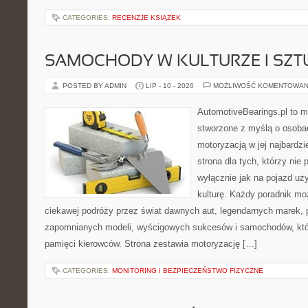
CATEGORIES:
RECENZJE KSIĄŻEK
SAMOCHODY W KULTURZE I SZT
POSTED BY ADMIN
LIP - 10 - 2026
MOŻLIWOŚĆ KOMENTOWAN
AutomotiveBearings.pl to 
stworzone z myślą o osobac
motoryzacją w jej najbardz
strona dla tych, którzy nie
wyłącznie jak na pojazd uż
kulturę. Każdy poradnik mo
ciekawej podróży przez świat dawnych aut, legendarnych marek, 
zapomnianych modeli, wyścigowych sukcesów i samochodów, które
pamięci kierowców. Strona zestawia motoryzację […]
CATEGORIES:
MONITORING I BEZPIECZEŃSTWO FIZYCZNE