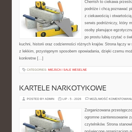
Cherrish to ciekawa przestr
podróże i chcą poznawać pi
z ciekawością i otwartości
serwis podróżniczy, który 
osoby planujące egzotyczną 
po prostu lubią czytać o świ
kuchni, historii oraz codzienności różnych krajów. Strona łączy 
z lekkim, przystępnym sposobem opowiadania, dzięki czemu moż
konkretne […]
CATEGORIES:
MIEJSCA I SALE WESELNE
KARTELE NARKOTYKOWE
POSTED BY ADMIN
LIP - 5 - 2026
MOŻLIWOŚĆ KOMENTOWAN
Zorganizowana przestępczoś
ogromne zainteresowanie za
czytelników. Strona stanow
poświęcone organizacjom p