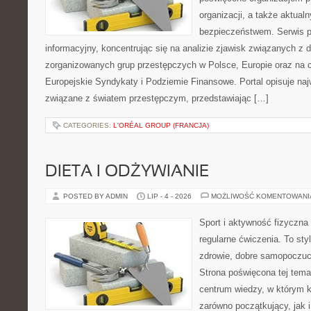
organizacji, a także aktu
bezpieczeństwem. Serwis p
informacyjny, koncentrując się na analizie zjawisk związanych z d
zorganizowanych grup przestępczych w Polsce, Europie oraz na 
Europejskie Syndykaty i Podziemie Finansowe. Portal opisuje na
związane z światem przestępczym, przedstawiając […]
CATEGORIES:
L'ORÉAL GROUP (FRANCJA)
DIETA I ODŻYWIANIE
POSTED BY ADMIN
LIP - 4 - 2026
MOŻLIWOŚĆ KOMENTOWAN
Sport i aktywność fizyczna 
regularne ćwiczenia. To sty
zdrowie, dobre samopoczuci
Strona poświęcona tej tem
centrum wiedzy, w którym k
zarówno początkujący, jak