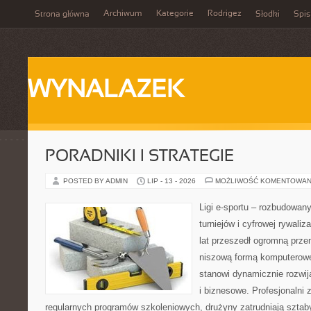
Archiwum
Kategorie
Rodrigez
Strona główna
Słodki
Spis
WYNALAZEK
PORADNIKI I STRATEGIE
POSTED BY ADMIN
LIP - 13 - 2026
MOŻLIWOŚĆ KOMENTOWAN
Ligi e-sportu – rozbudowany
turniejów i cyfrowej rywaliz
lat przeszedł ogromną prze
niszową formą komputerowej
stanowi dynamicznie rozwij
i biznesowe. Profesjonalni 
regularnych programów szkoleniowych, drużyny zatrudniają sztab