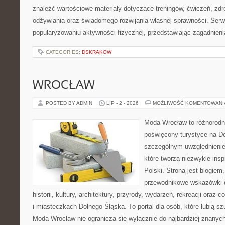
znaleźć wartościowe materiały dotyczące treningów, ćwiczeń, zdr
odżywiania oraz świadomego rozwijania własnej sprawności. Serwi
popularyzowaniu aktywności fizycznej, przedstawiając zagadnien
CATEGORIES:
DSKRAKOW
WROCŁAW
POSTED BY ADMIN
LIP - 2 - 2026
MOŻLIWOŚĆ KOMENTOWAN
Moda Wrocław to różnorodn
poświęcony turystyce na D
szczególnym uwzględnienie
które tworzą niezwykle insp
Polski. Strona jest blogie
przewodnikowe wskazówki 
historii, kultury, architektury, przyrody, wydarzeń, rekreacji oraz
i miasteczkach Dolnego Śląska. To portal dla osób, które lubią s
Moda Wrocław nie ogranicza się wyłącznie do najbardziej znanyc