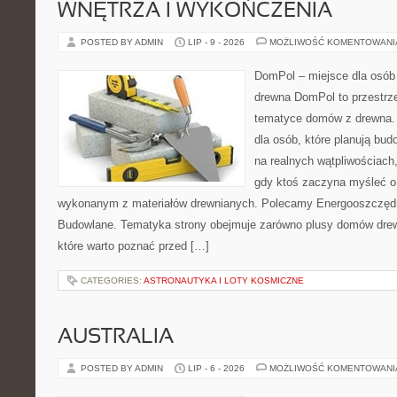
WNĘTRZA I WYKOŃCZENIA
POSTED BY ADMIN
LIP - 9 - 2026
MOŻLIWOŚĆ KOMENTOWAN
DomPol – miejsce dla osób
drewna DomPol to przestrz
tematyce domów z drewna. 
dla osób, które planują bu
na realnych wątpliwościach,
gdy ktoś zaczyna myśleć 
wykonanym z materiałów drewnianych. Polecamy Energooszczędno
Budowlane. Tematyka strony obejmuje zarówno plusy domów drewn
które warto poznać przed […]
CATEGORIES:
ASTRONAUTYKA I LOTY KOSMICZNE
AUSTRALIA
POSTED BY ADMIN
LIP - 6 - 2026
MOŻLIWOŚĆ KOMENTOWAN