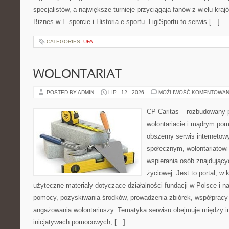
specjalistów, a największe turnieje przyciągają fanów z wielu kraj
Biznes w E-sporcie i Historia e-sportu. LigiSportu to serwis […]
CATEGORIES:
UFA
WOLONTARIAT
POSTED BY ADMIN
LIP - 12 - 2026
MOŻLIWOŚĆ KOMENTOWAN
CP Caritas – rozbudowany p
wolontariacie i mądrym pom
obszerny serwis internetow
społecznym, wolontariatow
wspierania osób znajdującyc
życiowej. Jest to portal, 
użyteczne materiały dotyczące działalności fundacji w Polsce i n
pomocy, pozyskiwania środków, prowadzenia zbiórek, współpracy
angażowania wolontariuszy. Tematyka serwisu obejmuje między i
inicjatywach pomocowych, […]