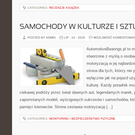
CATEGORIES:
RECENZJE KSIĄŻEK
SAMOCHODY W KULTURZE I SZT
POSTED BY ADMIN
LIP - 10 - 2026
MOŻLIWOŚĆ KOMENTOWAN
AutomotiveBearings.pl to 
stworzone z myślą o osobac
motoryzacją w jej najbardz
strona dla tych, którzy nie
wyłącznie jak na pojazd uż
kulturę. Każdy poradnik mo
ciekawej podróży przez świat dawnych aut, legendarnych marek, 
zapomnianych modeli, wyścigowych sukcesów i samochodów, które
pamięci kierowców. Strona zestawia motoryzację […]
CATEGORIES:
MONITORING I BEZPIECZEŃSTWO FIZYCZNE