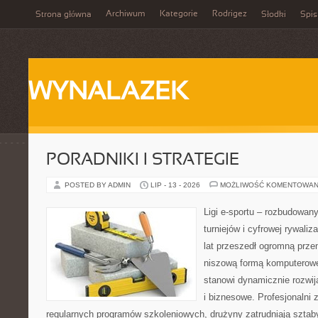
Archiwum
Kategorie
Rodrigez
Strona główna
Słodki
Spis
WYNALAZEK
PORADNIKI I STRATEGIE
POSTED BY ADMIN
LIP - 13 - 2026
MOŻLIWOŚĆ KOMENTOWAN
Ligi e-sportu – rozbudowany
turniejów i cyfrowej rywaliz
lat przeszedł ogromną prze
niszową formą komputerowej
stanowi dynamicznie rozwij
i biznesowe. Profesjonalni 
regularnych programów szkoleniowych, drużyny zatrudniają sztab