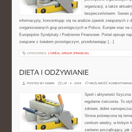
organizacji, a także aktu
bezpieczeństwem. Serwis p
informacyjny, koncentrując się na analizie zjawisk związanych z d
zorganizowanych grup przestępczych w Polsce, Europie oraz na 
Europejskie Syndykaty i Podziemie Finansowe. Portal opisuje na
związane z światem przestępczym, przedstawiając […]
CATEGORIES:
L'ORÉAL GROUP (FRANCJA)
DIETA I ODŻYWIANIE
POSTED BY ADMIN
LIP - 4 - 2026
MOŻLIWOŚĆ KOMENTOWAN
Sport i aktywność fizyczna 
regularne ćwiczenia. To sty
zdrowie, dobre samopoczuci
Strona poświęcona tej tem
centrum wiedzy, w którym k
zarówno początkujący, jak