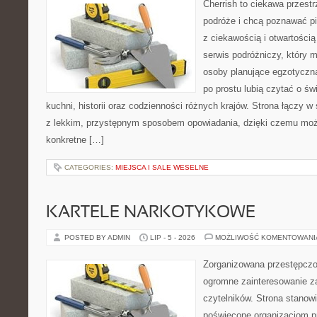
Cherrish to ciekawa przestr
podróże i chcą poznawać pi
z ciekawością i otwartości
serwis podróżniczy, który 
osoby planujące egzotyczną 
po prostu lubią czytać o świ
kuchni, historii oraz codzienności różnych krajów. Strona łączy 
z lekkim, przystępnym sposobem opowiadania, dzięki czemu moż
konkretne […]
CATEGORIES:
MIEJSCA I SALE WESELNE
KARTELE NARKOTYKOWE
POSTED BY ADMIN
LIP - 5 - 2026
MOŻLIWOŚĆ KOMENTOWAN
Zorganizowana przestępczoś
ogromne zainteresowanie za
czytelników. Strona stanow
poświęcone organizacjom p