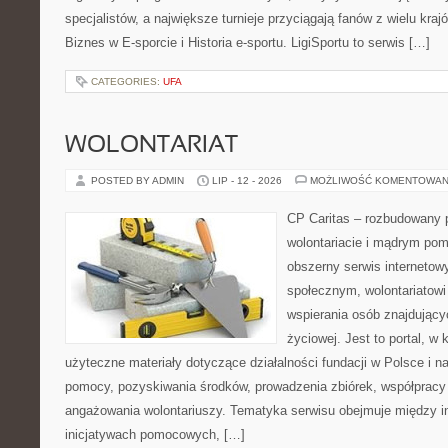
specjalistów, a największe turnieje przyciągają fanów z wielu kraj
Biznes w E-sporcie i Historia e-sportu. LigiSportu to serwis […]
CATEGORIES:
UFA
WOLONTARIAT
POSTED BY ADMIN
LIP - 12 - 2026
MOŻLIWOŚĆ KOMENTOWAN
CP Caritas – rozbudowany p
wolontariacie i mądrym pom
obszerny serwis internetow
społecznym, wolontariatow
wspierania osób znajdującyc
życiowej. Jest to portal, 
użyteczne materiały dotyczące działalności fundacji w Polsce i n
pomocy, pozyskiwania środków, prowadzenia zbiórek, współpracy
angażowania wolontariuszy. Tematyka serwisu obejmuje między i
inicjatywach pomocowych, […]