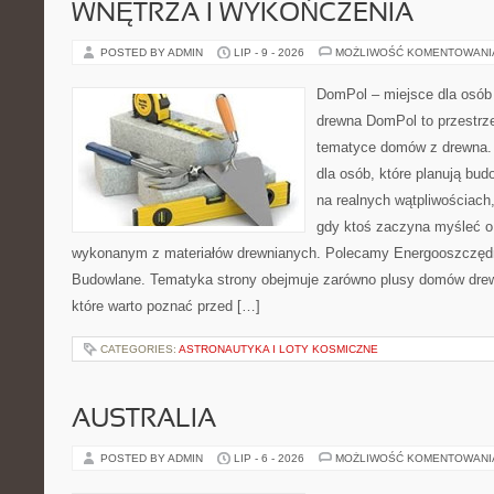
WNĘTRZA I WYKOŃCZENIA
POSTED BY ADMIN
LIP - 9 - 2026
MOŻLIWOŚĆ KOMENTOWAN
DomPol – miejsce dla osób
drewna DomPol to przestrz
tematyce domów z drewna. 
dla osób, które planują bu
na realnych wątpliwościach,
gdy ktoś zaczyna myśleć 
wykonanym z materiałów drewnianych. Polecamy Energooszczędno
Budowlane. Tematyka strony obejmuje zarówno plusy domów drewn
które warto poznać przed […]
CATEGORIES:
ASTRONAUTYKA I LOTY KOSMICZNE
AUSTRALIA
POSTED BY ADMIN
LIP - 6 - 2026
MOŻLIWOŚĆ KOMENTOWAN