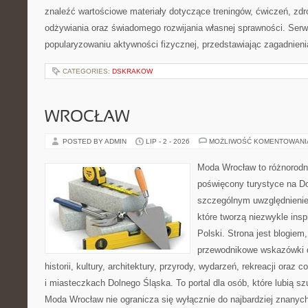
znaleźć wartościowe materiały dotyczące treningów, ćwiczeń, zdr
odżywiania oraz świadomego rozwijania własnej sprawności. Serwi
popularyzowaniu aktywności fizycznej, przedstawiając zagadnien
CATEGORIES:
DSKRAKOW
WROCŁAW
POSTED BY ADMIN
LIP - 2 - 2026
MOŻLIWOŚĆ KOMENTOWAN
Moda Wrocław to różnorodn
poświęcony turystyce na D
szczególnym uwzględnienie
które tworzą niezwykle insp
Polski. Strona jest blogie
przewodnikowe wskazówki 
historii, kultury, architektury, przyrody, wydarzeń, rekreacji oraz
i miasteczkach Dolnego Śląska. To portal dla osób, które lubią s
Moda Wrocław nie ogranicza się wyłącznie do najbardziej znanyc