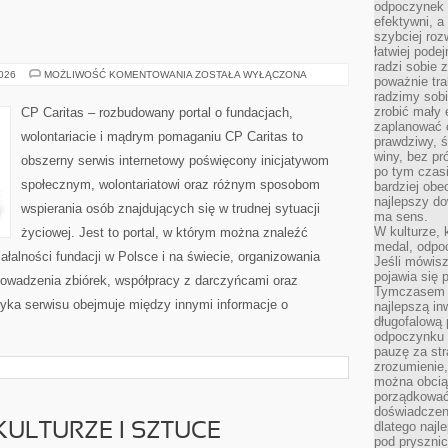
odpoczynek s
efektywni, a
szybciej roz
łatwiej pode
radzi sobie 
WOLONTARIAT
2026
MOŻLIWOŚĆ KOMENTOWANIA
ZOSTAŁA WYŁĄCZONA
poważnie tra
radzimy sob
zrobić mały 
CP Caritas – rozbudowany portal o fundacjach,
zaplanować 
wolontariacie i mądrym pomaganiu CP Caritas to
prawdziwy, 
winy, bez pr
obszerny serwis internetowy poświęcony inicjatywom
po tym czasi
społecznym, wolontariatowi oraz różnym sposobom
bardziej obe
najlepszy d
wspierania osób znajdujących się w trudnej sytuacji
ma sens.
W kulturze, 
życiowej. Jest to portal, w którym można znaleźć
medal, odpoc
ałalności fundacji w Polsce i na świecie, organizowania
Jeśli mówis
pojawia się 
owadzenia zbiórek, współpracy z darczyńcami oraz
Tymczasem w
yka serwisu obejmuje między innymi informacje o
najlepszą in
długofalową
odpoczynku 
pauzę za str
zrozumienie,
można obcią
porządkować
doświadczen
dlatego naj
ULTURZE I SZTUCE
pod pryszni