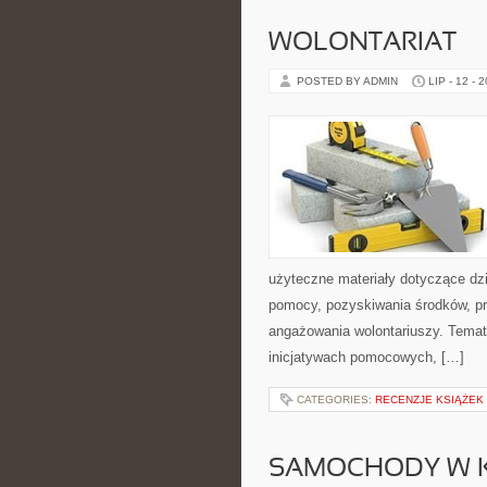
WOLONTARIAT
POSTED BY ADMIN
LIP - 12 - 
użyteczne materiały dotyczące dzi
pomocy, pozyskiwania środków, pr
angażowania wolontariuszy. Temat
inicjatywach pomocowych, […]
CATEGORIES:
RECENZJE KSIĄŻEK
SAMOCHODY W K