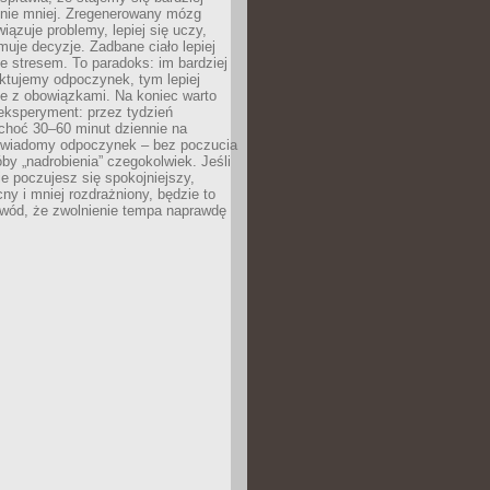
 nie mniej. Zregenerowany mózg
wiązuje problemy, lepiej się uczy,
jmuje decyzje. Zadbane ciało lepiej
ze stresem. To paradoks: im bardziej
ktujemy odpoczynek, tym lepiej
ie z obowiązkami. Na koniec warto
eksperyment: przez tydzień
choć 30–60 minut dziennie na
świadomy odpoczynek – bez poczucia
óby „nadrobienia” czegokolwiek. Jeśli
e poczujesz się spokojniejszy,
cny i mniej rozdrażniony, będzie to
owód, że zwolnienie tempa naprawdę