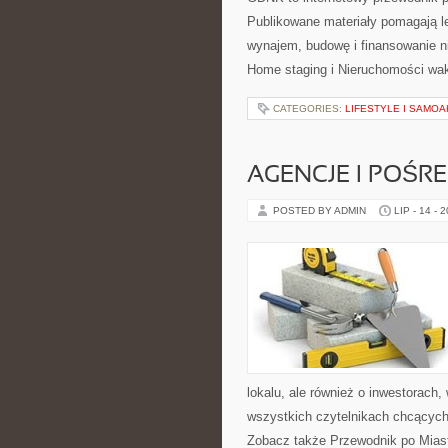
Publikowane materiały pomagają le
wynajem, budowę i finansowanie n
Home staging i Nieruchomości wa
CATEGORIES:
LIFESTYLE I SAMO
AGENCJE I POŚR
POSTED BY ADMIN
LIP - 14 - 
lokalu, ale również o inwestorach
wszystkich czytelnikach chcących
Zobacz także Przewodnik po Miast