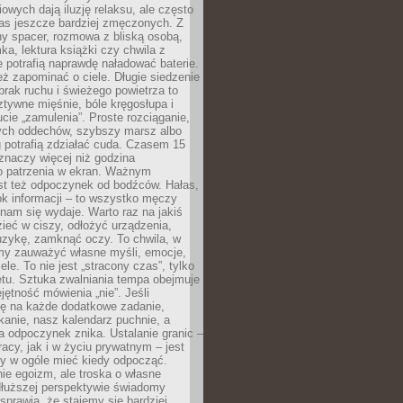
owych dają iluzję relaksu, ale często
nas jeszcze bardziej zmęczonych. Z
ny spacer, rozmowa z bliską osobą,
ka, lektura książki czy chwila z
 potrafią naprawdę naładować baterie.
ż zapominać o ciele. Długie siedzenie
 brak ruchu i świeżego powietrza to
ztywne mięśnie, bóle kręgosłupa i
cie „zamulenia”. Proste rozciąganie,
zych oddechów, szybszy marsz albo
ng potrafią zdziałać cuda. Czasem 15
znaczy więcej niż godzina
 patrzenia w ekran. Ważnym
st też odpoczynek od bodźców. Hałas,
łok informacji – to wszystko męczy
ż nam się wydaje. Warto raz na jakiś
ieć w ciszy, odłożyć urządzenia,
zykę, zamknąć oczy. To chwila, w
my zauważyć własne myśli, emocje,
ele. To nie jest „stracony czas”, tylko
tu. Sztuka zwalniania tempa obejmuje
jętność mówienia „nie”. Jeśli
ę na każde dodatkowe zadanie,
tkanie, nasz kalendarz puchnie, a
a odpoczynek znika. Ustalanie granic –
acy, jak i w życiu prywatnym – jest
by w ogóle mieć kiedy odpocząć.
ie egoizm, ale troska o własne
dłuższej perspektywie świadomy
prawia, że stajemy się bardziej