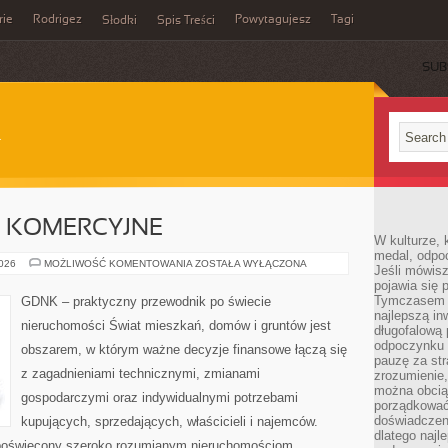
rie
Rodrigez
Powytagujesz
Tagi
Słodki
Spis Treści
SUB
 KOMERCYJNE
W kulturze, 
medal, odpoc
NIERUCHOMOŚCI
2026
MOŻLIWOŚĆ KOMENTOWANIA
ZOSTAŁA WYŁĄCZONA
Jeśli mówis
KOMERCYJNE
pojawia się 
Tymczasem w
GDNK – praktyczny przewodnik po świecie
najlepszą in
nieruchomości Świat mieszkań, domów i gruntów jest
długofalową
odpoczynku 
obszarem, w którym ważne decyzje finansowe łączą się
pauzę za str
z zagadnieniami technicznymi, zmianami
zrozumienie,
można obcią
gospodarczymi oraz indywidualnymi potrzebami
porządkować
doświadczen
kupujących, sprzedających, właścicieli i najemców.
dlatego naj
poświęcony szeroko rozumianym nieruchomościom.