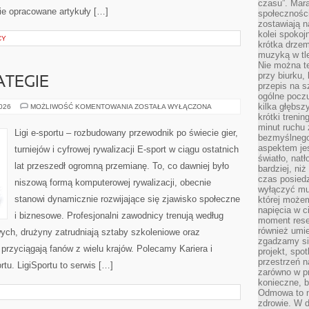
czasu”. Mara
ie opracowane artykuły […]
społeczności
zostawiają 
kolei spokoj
CY
krótka drzem
muzyką w tle
Nie można te
przy biurku,
ATEGIE
przepis na s
ogólne poczu
kilka głębs
PORADNIKI
2026
MOŻLIWOŚĆ KOMENTOWANIA
ZOSTAŁA WYŁĄCZONA
I
krótki treni
STRATEGIE
minut ruchu 
Ligi e-sportu – rozbudowany przewodnik po świecie gier,
bezmyślnego
aspektem je
turniejów i cyfrowej rywalizacji E-sport w ciągu ostatnich
światło, nat
lat przeszedł ogromną przemianę. To, co dawniej było
bardziej, ni
czas posiedz
niszową formą komputerowej rywalizacji, obecnie
wyłączyć mu
stanowi dynamicznie rozwijające się zjawisko społeczne
której może
napięcia w ci
i biznesowe. Profesjonalni zawodnicy trenują według
moment rese
również umie
ych, drużyny zatrudniają sztaby szkoleniowe oraz
zgadzamy si
e przyciągają fanów z wielu krajów. Polecamy Kariera i
projekt, spo
przestrzeń n
rtu. LigiSportu to serwis […]
zarówno w pr
konieczne, 
Odmowa to n
zdrowie. W 