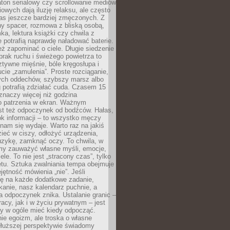
ton serialowy czy scrollowanie mediów
owych dają iluzję relaksu, ale często
nas jeszcze bardziej zmęczonych. Z
ny spacer, rozmowa z bliską osobą,
ka, lektura książki czy chwila z
 potrafią naprawdę naładować baterie.
ż zapominać o ciele. Długie siedzenie
 brak ruchu i świeżego powietrza to
ztywne mięśnie, bóle kręgosłupa i
cie „zamulenia”. Proste rozciąganie,
zych oddechów, szybszy marsz albo
ng potrafią zdziałać cuda. Czasem 15
znaczy więcej niż godzina
 patrzenia w ekran. Ważnym
st też odpoczynek od bodźców. Hałas,
łok informacji – to wszystko męczy
ż nam się wydaje. Warto raz na jakiś
ieć w ciszy, odłożyć urządzenia,
zykę, zamknąć oczy. To chwila, w
my zauważyć własne myśli, emocje,
ele. To nie jest „stracony czas”, tylko
tu. Sztuka zwalniania tempa obejmuje
jętność mówienia „nie”. Jeśli
ę na każde dodatkowe zadanie,
tkanie, nasz kalendarz puchnie, a
a odpoczynek znika. Ustalanie granic –
acy, jak i w życiu prywatnym – jest
by w ogóle mieć kiedy odpocząć.
ie egoizm, ale troska o własne
dłuższej perspektywie świadomy