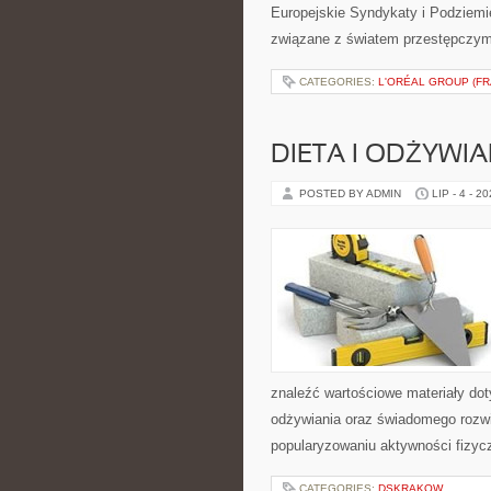
Europejskie Syndykaty i Podziemie
związane z światem przestępczym
CATEGORIES:
L'ORÉAL GROUP (FR
DIETA I ODŻYWIA
POSTED BY ADMIN
LIP - 4 - 2
znaleźć wartościowe materiały dot
odżywiania oraz świadomego rozwij
popularyzowaniu aktywności fizyc
CATEGORIES:
DSKRAKOW