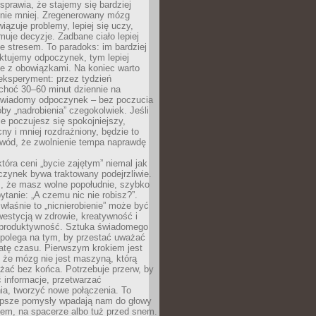
prawia, że stajemy się bardziej
 nie mniej. Zregenerowany mózg
wiązuje problemy, lepiej się uczy,
jmuje decyzje. Zadbane ciało lepiej
ze stresem. To paradoks: im bardziej
ktujemy odpoczynek, tym lepiej
ie z obowiązkami. Na koniec warto
eksperyment: przez tydzień
choć 30–60 minut dziennie na
świadomy odpoczynek – bez poczucia
óby „nadrobienia” czegokolwiek. Jeśli
e poczujesz się spokojniejszy,
cny i mniej rozdrażniony, będzie to
owód, że zwolnienie tempa naprawdę
która ceni „bycie zajętym” niemal jak
zynek bywa traktowany podejrzliwie.
z, że masz wolne popołudnie, szybko
pytanie: „A czemu nic nie robisz?”.
łaśnie to „nicnierobienie” może być
westycją w zdrowie, kreatywność i
 produktywność. Sztuka świadomego
polega na tym, by przestać uważać
atę czasu. Pierwszym krokiem jest
 że mózg nie jest maszyną, którą
żać bez końca. Potrzebuje przerw, by
 informacje, przetwarzać
ia, tworzyć nowe połączenia. To
lepsze pomysły wpadają nam do głowy
cem, na spacerze albo tuż przed snem.