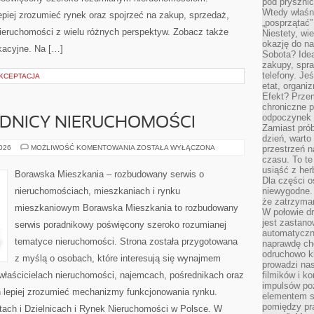
pod pryszni
Wtedy właśn
piej zrozumieć rynek oraz spojrzeć na zakup, sprzedaż,
„posprzątać”
ieruchomości z wielu różnych perspektyw. Zobacz także
Niestety, wi
okazję do na
kacyjne. Na […]
Sobota? Ide
zakupy, spr
telefony. Je
AKCEPTACJA
etat, organi
Efekt? Przem
chroniczne 
odpoczynek 
EDNICY NIERUCHOMOŚCI
Zamiast pró
dzień, warto
AGENCJE
2026
MOŻLIWOŚĆ KOMENTOWANIA
ZOSTAŁA WYŁĄCZONA
przestrzeń 
I
czasu. To te
POŚREDNICY
usiąść z her
NIERUCHOMOŚCI
Borawska Mieszkania – rozbudowany serwis o
Dla części o
nieruchomościach, mieszkaniach i rynku
niewygodne. 
że zatrzyma
mieszkaniowym Borawska Mieszkania to rozbudowany
W połowie dr
jest zastano
serwis poradnikowy poświęcony szeroko rozumianej
automatyczn
tematyce nieruchomości. Strona została przygotowana
naprawdę ch
odruchowo 
z myślą o osobach, które interesują się wynajmem
prowadzi na
, właścicielach nieruchomości, najemcach, pośrednikach oraz
filmików i 
impulsów po
 lepiej zrozumieć mechanizmy funkcjonowania rynku.
elementem sz
pomiędzy pr
ach i Dzielnicach i Rynek Nieruchomości w Polsce. W