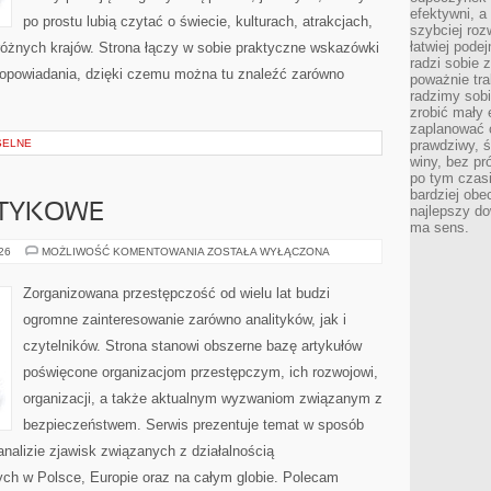
efektywni, a
po prostu lubią czytać o świecie, kulturach, atrakcjach,
szybciej roz
łatwiej pode
i różnych krajów. Strona łączy w sobie praktyczne wskazówki
radzi sobie 
opowiadania, dzięki czemu można tu znaleźć zarówno
poważnie tra
radzimy sob
zrobić mały 
zaplanować 
SELNE
prawdziwy, 
winy, bez pr
po tym czasi
bardziej obe
OTYKOWE
najlepszy d
ma sens.
KARTELE
026
MOŻLIWOŚĆ KOMENTOWANIA
ZOSTAŁA WYŁĄCZONA
NARKOTYKOWE
Zorganizowana przestępczość od wielu lat budzi
ogromne zainteresowanie zarówno analityków, jak i
czytelników. Strona stanowi obszerne bazę artykułów
poświęcone organizacjom przestępczym, ich rozwojowi,
organizacji, a także aktualnym wyzwaniom związanym z
bezpieczeństwem. Serwis prezentuje temat w sposób
analizie zjawisk związanych z działalnością
ch w Polsce, Europie oraz na całym globie. Polecam