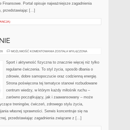
 Finansowe. Portal opisuje najważniejsze zagadnienia
, przedstawiając […]
ANCJA)
NIE
DIETA
026
MOŻLIWOŚĆ KOMENTOWANIA
ZOSTAŁA WYŁĄCZONA
I
ODŻYWIANIE
Sport i aktywność fizyczna to znacznie więcej niż tylko
regularne ćwiczenia. To styl życia, sposób dbania o
zdrowie, dobre samopoczucie oraz codzienną energię.
Strona poświęcona tej tematyce stanowi rozbudowane
centrum wiedzy, w którym każdy miłośnik ruchu –
zarówno początkujący, jak i zaawansowany – może
yczące treningów, ćwiczeń, zdrowego stylu życia,
ania własnej sprawności. Serwis koncentruje się na
znej, przedstawiając zagadnienia związane z […]