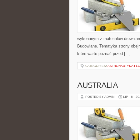
wykonanym z materiałów drewnian
Budowlane. Tematyka strony obejm
które warto poznać przed […]
CATEGORIES:
ASTRONAUTYKA I L
AUSTRALIA
POSTED BY ADMIN
LIP - 6 - 2