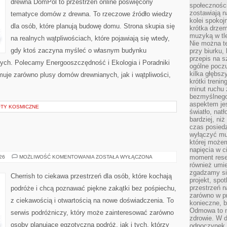
drewna DomPol to przestrzeń online poświęcony
społeczności
zostawiają 
tematyce domów z drewna. To rzeczowe źródło wiedzy
kolei spokoj
dla osób, które planują budowę domu. Strona skupia się
krótka drzem
muzyką w tle
na realnych wątpliwościach, które pojawiają się wtedy,
Nie można te
gdy ktoś zaczyna myśleć o własnym budynku
przy biurku,
przepis na s
ych. Polecamy Energooszczędność i Ekologia i Poradniki
ogólne poczu
kilka głębs
uje zarówno plusy domów drewnianych, jak i wątpliwości,
krótki treni
minut ruchu 
bezmyślnego
aspektem je
OTY KOSMICZNE
światło, nat
bardziej, ni
czas posiedz
wyłączyć mu
której może
napięcia w ci
AUSTRALIA
moment rese
026
MOŻLIWOŚĆ KOMENTOWANIA
ZOSTAŁA WYŁĄCZONA
również umie
zgadzamy si
Cherrish to ciekawa przestrzeń dla osób, które kochają
projekt, spo
przestrzeń n
podróże i chcą poznawać piękne zakątki bez pośpiechu,
zarówno w pr
z ciekawością i otwartością na nowe doświadczenia. To
konieczne, 
Odmowa to n
serwis podróżniczy, który może zainteresować zarówno
zdrowie. W 
osoby planujące egzotyczną podróż, jak i tych, którzy
odpoczynek s