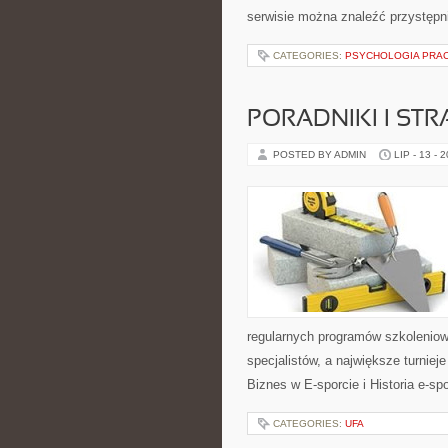
serwisie można znaleźć przystępn
CATEGORIES:
PSYCHOLOGIA PRA
PORADNIKI I STR
POSTED BY ADMIN
LIP - 13 - 
regularnych programów szkoleniow
specjalistów, a największe turniej
Biznes w E-sporcie i Historia e-spo
CATEGORIES:
UFA