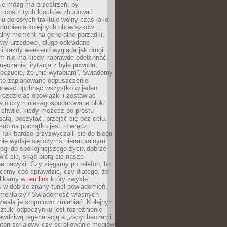
ie mózg ma przestrzeń, by
 i coś z tych klocków zbudować.
elu dorosłych traktuje wolny czas jako
drobienia kolejnych obowiązków.
alny moment na generalne porządki,
awy urzędowe, długo odkładane
śli każdy weekend wygląda jak drugi
zm nie ma kiedy naprawdę odetchnąć.
ęczenie, irytacja z byle powodu,
poczucie, że „nie wyrabiam”. Świadomy
to zaplanowane odpuszczenie.
bować upchnąć wszystko w jeden
 rozdzielać obowiązki i zostawiać
na niczym niezagospodarowane bloki
 chwile, kiedy możesz po prostu
batą, poczytać, przejść się bez celu.
sób na początku jest to wręcz…
Tak bardzo przyzwyczaili się do biegu,
nie wydaje się czymś nienaturalnym.
ogi do spokojniejszego życia dobrze
wić się, skąd biorą się nasze
e nawyki. Czy sięgamy po telefon, bo
cemy coś sprawdzić, czy dlatego, że
klikamy w
ten link
który zwykle
s w dobrze znany tunel powiadomień,
komentarzy? Świadomość własnych
zwala je stopniowo zmieniać. Kolejnym
tuki odpoczynku jest rozróżnienie
awdziwą regeneracją a „zapychaczami
ton serialowy czy scrollowanie mediów