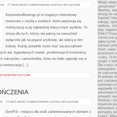
Wtedy właśn
SAMOCHODY
2026
MOŻLIWOŚĆ KOMENTOWANIA
ZOSTAŁA WYŁĄCZONA
„posprzątać”
W
Niestety, wi
KULTURZE
I
okazję do na
AutomotiveBearings.pl to magazyn internetowy
SZTUCE
Sobota? Ide
stworzone z myślą o osobach, które pasjonują się
zakupy, spr
telefony. Je
motoryzacją w jej najbardziej klasycznym wydaniu. To
etat, organi
strona dla tych, którzy nie patrzą na samochód
Efekt? Przem
chroniczne 
wyłącznie jak na pojazd użytkowy, ale widzą w nim
odpoczynek 
Zamiast pró
kulturę. Każdy poradnik może stać się początkiem
dzień, warto
nych aut, legendarnych marek, przełomowych konstrukcji,
przestrzeń 
czasu. To te
 sukcesów i samochodów, które na stałe zapisały się w
usiąść z her
ia motoryzację […]
Dla części o
niewygodne. 
że zatrzyma
PIECZEŃSTWO FIZYCZNE
W połowie dr
jest zastano
automatyczn
naprawdę ch
OŃCZENIA
odruchowo 
prowadzi na
filmików i 
WNĘTRZA
026
MOŻLIWOŚĆ KOMENTOWANIA
ZOSTAŁA WYŁĄCZONA
impulsów po
I
WYKOŃCZENIA
elementem sz
DomPol – miejsce dla osób zainteresowanych domami z
pomiędzy pr
czasu”. Mara