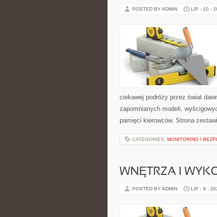
POSTED BY ADMIN
LIP - 10 - 
ciekawej podróży przez świat daw
zapomnianych modeli, wyścigowych
pamięci kierowców. Strona zestaw
CATEGORIES:
MONITORING I BEZ
WNĘTRZA I WYK
POSTED BY ADMIN
LIP - 9 - 2