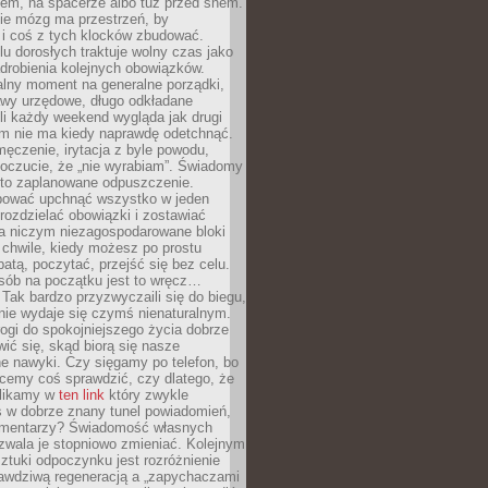
cem, na spacerze albo tuż przed snem.
ie mózg ma przestrzeń, by
 i coś z tych klocków zbudować.
elu dorosłych traktuje wolny czas jako
drobienia kolejnych obowiązków.
alny moment na generalne porządki,
awy urzędowe, długo odkładane
śli każdy weekend wygląda jak drugi
zm nie ma kiedy naprawdę odetchnąć.
ęczenie, irytacja z byle powodu,
poczucie, że „nie wyrabiam”. Świadomy
to zaplanowane odpuszczenie.
bować upchnąć wszystko w jeden
 rozdzielać obowiązki i zostawiać
na niczym niezagospodarowane bloki
 chwile, kiedy możesz po prostu
batą, poczytać, przejść się bez celu.
sób na początku jest to wręcz…
Tak bardzo przyzwyczaili się do biegu,
nie wydaje się czymś nienaturalnym.
ogi do spokojniejszego życia dobrze
wić się, skąd biorą się nasze
e nawyki. Czy sięgamy po telefon, bo
cemy coś sprawdzić, czy dlatego, że
klikamy w
ten link
który zwykle
s w dobrze znany tunel powiadomień,
komentarzy? Świadomość własnych
zwala je stopniowo zmieniać. Kolejnym
tuki odpoczynku jest rozróżnienie
awdziwą regeneracją a „zapychaczami