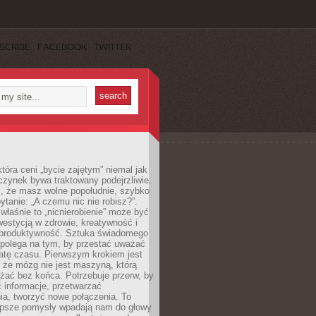
SCRIBE
FACEBOOK
TWITTER
która ceni „bycie zajętym” niemal jak
zynek bywa traktowany podejrzliwie.
z, że masz wolne popołudnie, szybko
pytanie: „A czemu nic nie robisz?”.
łaśnie to „nicnierobienie” może być
westycją w zdrowie, kreatywność i
 produktywność. Sztuka świadomego
polega na tym, by przestać uważać
atę czasu. Pierwszym krokiem jest
 że mózg nie jest maszyną, którą
żać bez końca. Potrzebuje przerw, by
 informacje, przetwarzać
ia, tworzyć nowe połączenia. To
lepsze pomysły wpadają nam do głowy