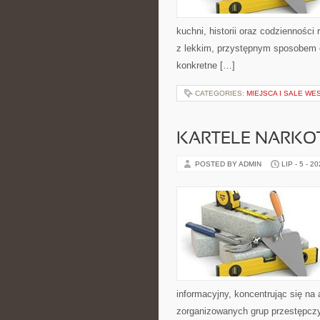
kuchni, historii oraz codziennośc
z lekkim, przystępnym sposobem 
konkretne […]
CATEGORIES:
MIEJSCA I SALE WE
KARTELE NARK
POSTED BY ADMIN
LIP - 5 - 2
informacyjny, koncentrując się na 
zorganizowanych grup przestępczy