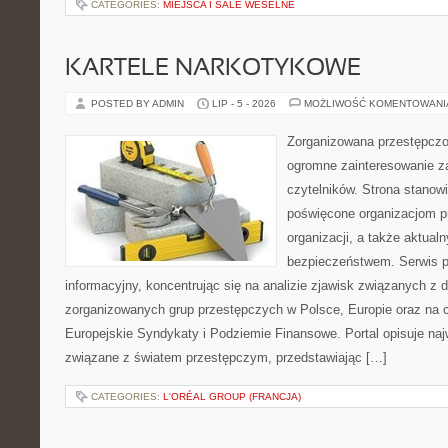
CATEGORIES:
MIEJSCA I SALE WESELNE
KARTELE NARKOTYKOWE
POSTED BY ADMIN
LIP - 5 - 2026
MOŻLIWOŚĆ KOMENTOWAN
Zorganizowana przestępczoś
ogromne zainteresowanie za
czytelników. Strona stanow
poświęcone organizacjom p
organizacji, a także aktu
bezpieczeństwem. Serwis p
informacyjny, koncentrując się na analizie zjawisk związanych z d
zorganizowanych grup przestępczych w Polsce, Europie oraz na 
Europejskie Syndykaty i Podziemie Finansowe. Portal opisuje na
związane z światem przestępczym, przedstawiając […]
CATEGORIES:
L'ORÉAL GROUP (FRANCJA)