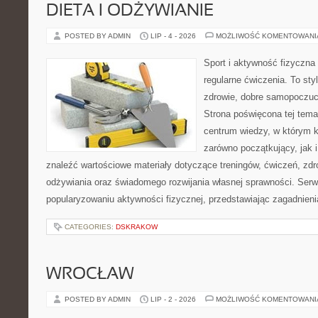
DIETA I ODŻYWIANIE
POSTED BY ADMIN
LIP - 4 - 2026
MOŻLIWOŚĆ KOMENTOWAN
Sport i aktywność fizyczna 
regularne ćwiczenia. To sty
zdrowie, dobre samopoczuci
Strona poświęcona tej tem
centrum wiedzy, w którym k
zarówno początkujący, jak
znaleźć wartościowe materiały dotyczące treningów, ćwiczeń, zdr
odżywiania oraz świadomego rozwijania własnej sprawności. Serwi
popularyzowaniu aktywności fizycznej, przedstawiając zagadnien
CATEGORIES:
DSKRAKOW
WROCŁAW
POSTED BY ADMIN
LIP - 2 - 2026
MOŻLIWOŚĆ KOMENTOWAN