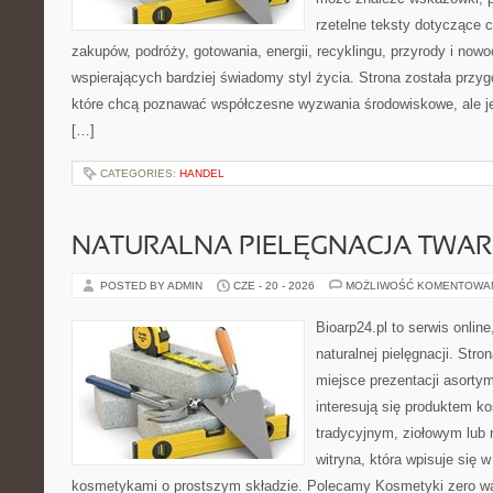
rzetelne teksty dotyczące
zakupów, podróży, gotowania, energii, recyklingu, przyrody i no
wspierających bardziej świadomy styl życia. Strona została przy
które chcą poznawać współczesne wyzwania środowiskowe, ale je
[…]
CATEGORIES:
HANDEL
NATURALNA PIELĘGNACJA TWAR
POSTED BY ADMIN
CZE - 20 - 2026
MOŻLIWOŚĆ KOMENTOWA
Bioarp24.pl to serwis online
naturalnej pielęgnacji. Str
miejsce prezentacji asortym
interesują się produktem k
tradycyjnym, ziołowym lub 
witryna, która wpisuje się 
kosmetykami o prostszym składzie. Polecamy Kosmetyki zero wa