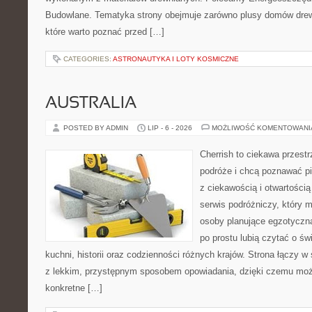
Budowlane. Tematyka strony obejmuje zarówno plusy domów drewn
które warto poznać przed […]
CATEGORIES:
ASTRONAUTYKA I LOTY KOSMICZNE
AUSTRALIA
POSTED BY ADMIN
LIP - 6 - 2026
MOŻLIWOŚĆ KOMENTOWAN
Cherrish to ciekawa przestr
podróże i chcą poznawać pi
z ciekawością i otwartości
serwis podróżniczy, który 
osoby planujące egzotyczną 
po prostu lubią czytać o świ
kuchni, historii oraz codzienności różnych krajów. Strona łączy 
z lekkim, przystępnym sposobem opowiadania, dzięki czemu moż
konkretne […]