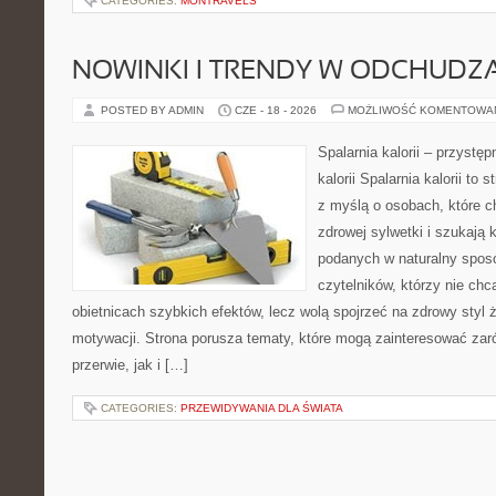
CATEGORIES:
MONTRAVELS
NOWINKI I TRENDY W ODCHUDZ
POSTED BY ADMIN
CZE - 18 - 2026
MOŻLIWOŚĆ KOMENTOWA
Spalarnia kalorii – przystę
kalorii Spalarnia kalorii to
z myślą o osobach, które 
zdrowej sylwetki i szukają 
podanych w naturalny sposó
czytelników, którzy nie chc
obietnicach szybkich efektów, lecz wolą spojrzeć na zdrowy styl 
motywacji. Strona porusza tematy, które mogą zainteresować za
przerwie, jak i […]
CATEGORIES:
PRZEWIDYWANIA DLA ŚWIATA