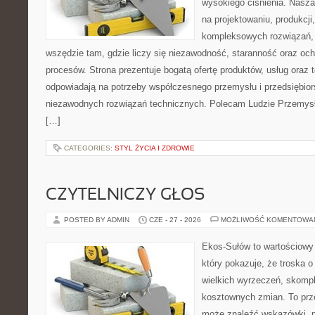
wysokiego ciśnienia. Nasza 
na projektowaniu, produkcji
kompleksowych rozwiązań, 
wszędzie tam, gdzie liczy się niezawodność, staranność oraz o
procesów. Strona prezentuje bogatą ofertę produktów, usług oraz t
odpowiadają na potrzeby współczesnego przemysłu i przedsiębio
niezawodnych rozwiązań technicznych. Polecam Ludzie Przemysł
[…]
CATEGORIES:
STYL ŻYCIA I ZDROWIE
CZYTELNICZY GŁOS
POSTED BY ADMIN
CZE - 27 - 2026
MOŻLIWOŚĆ KOMENTOWA
Ekos-Sułów to wartościowy 
który pokazuje, że troska 
wielkich wyrzeczeń, skompl
kosztownych zmian. To prze
może znaleźć wskazówki, p