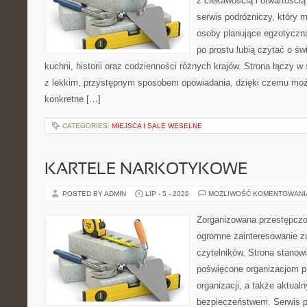
z ciekawością i otwartości
serwis podróżniczy, który 
osoby planujące egzotyczną 
po prostu lubią czytać o świ
kuchni, historii oraz codzienności różnych krajów. Strona łączy 
z lekkim, przystępnym sposobem opowiadania, dzięki czemu moż
konkretne […]
CATEGORIES:
MIEJSCA I SALE WESELNE
KARTELE NARKOTYKOWE
POSTED BY ADMIN
LIP - 5 - 2026
MOŻLIWOŚĆ KOMENTOWAN
Zorganizowana przestępczoś
ogromne zainteresowanie za
czytelników. Strona stanow
poświęcone organizacjom p
organizacji, a także aktu
bezpieczeństwem. Serwis p