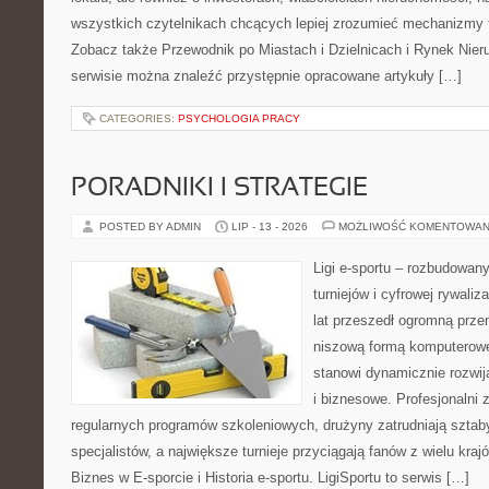
wszystkich czytelnikach chcących lepiej zrozumieć mechanizmy 
Zobacz także Przewodnik po Miastach i Dzielnicach i Rynek Nie
serwisie można znaleźć przystępnie opracowane artykuły […]
CATEGORIES:
PSYCHOLOGIA PRACY
PORADNIKI I STRATEGIE
POSTED BY ADMIN
LIP - 13 - 2026
MOŻLIWOŚĆ KOMENTOWAN
Ligi e-sportu – rozbudowany
turniejów i cyfrowej rywaliz
lat przeszedł ogromną prze
niszową formą komputerowej
stanowi dynamicznie rozwij
i biznesowe. Profesjonalni 
regularnych programów szkoleniowych, drużyny zatrudniają sztab
specjalistów, a największe turnieje przyciągają fanów z wielu kraj
Biznes w E-sporcie i Historia e-sportu. LigiSportu to serwis […]