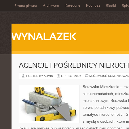
Archiwum
Kategorie
Rodrigez
Strona główna
Słodki
Spis
WYNALAZEK
AGENCJE I POŚREDNICY NIERUC
POSTED BY ADMIN
LIP - 14 - 2026
MOŻLIWOŚĆ KOMENTOWAN
Borawska Mieszkania – roz
nieruchomościach, mieszka
mieszkaniowym Borawska M
serwis poradnikowy poświę
tematyce nieruchomości. S
z myślą o osobach, które i
lokalu, ale również o inwestorach, właścicielach nieruchomości, 