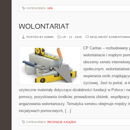
CATEGORIES:
UFA
WOLONTARIAT
POSTED BY ADMIN
LIP - 12 - 2026
MOŻLIWOŚĆ KOMENTOWAN
CP Caritas – rozbudowany p
wolontariacie i mądrym pom
obszerny serwis internetow
społecznym, wolontariatow
wspierania osób znajdującyc
życiowej. Jest to portal, 
użyteczne materiały dotyczące działalności fundacji w Polsce i n
pomocy, pozyskiwania środków, prowadzenia zbiórek, współpracy
angażowania wolontariuszy. Tematyka serwisu obejmuje między i
inicjatywach pomocowych, […]
CATEGORIES:
RECENZJE KSIĄŻEK