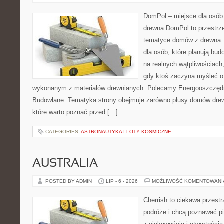
DomPol – miejsce dla osób
drewna DomPol to przestrz
tematyce domów z drewna. 
dla osób, które planują bu
na realnych wątpliwościach,
gdy ktoś zaczyna myśleć 
wykonanym z materiałów drewnianych. Polecamy Energooszczędno
Budowlane. Tematyka strony obejmuje zarówno plusy domów drewn
które warto poznać przed […]
CATEGORIES:
ASTRONAUTYKA I LOTY KOSMICZNE
AUSTRALIA
POSTED BY ADMIN
LIP - 6 - 2026
MOŻLIWOŚĆ KOMENTOWAN
Cherrish to ciekawa przestr
podróże i chcą poznawać pi