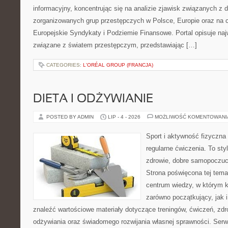
informacyjny, koncentrując się na analizie zjawisk związanych z d
zorganizowanych grup przestępczych w Polsce, Europie oraz na 
Europejskie Syndykaty i Podziemie Finansowe. Portal opisuje na
związane z światem przestępczym, przedstawiając […]
CATEGORIES:
L'ORÉAL GROUP (FRANCJA)
DIETA I ODŻYWIANIE
POSTED BY ADMIN
LIP - 4 - 2026
MOŻLIWOŚĆ KOMENTOWAN
Sport i aktywność fizyczna 
regularne ćwiczenia. To sty
zdrowie, dobre samopoczuci
Strona poświęcona tej tem
centrum wiedzy, w którym k
zarówno początkujący, jak
znaleźć wartościowe materiały dotyczące treningów, ćwiczeń, zdr
odżywiania oraz świadomego rozwijania własnej sprawności. Serwi