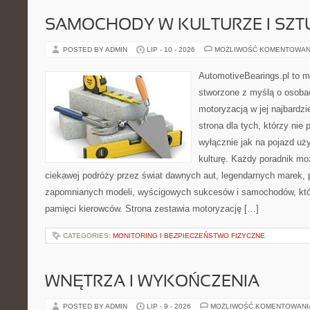
SAMOCHODY W KULTURZE I SZT
POSTED BY ADMIN
LIP - 10 - 2026
MOŻLIWOŚĆ KOMENTOWAN
AutomotiveBearings.pl to 
stworzone z myślą o osobac
motoryzacją w jej najbardz
strona dla tych, którzy nie
wyłącznie jak na pojazd uż
kulturę. Każdy poradnik mo
ciekawej podróży przez świat dawnych aut, legendarnych marek, 
zapomnianych modeli, wyścigowych sukcesów i samochodów, które
pamięci kierowców. Strona zestawia motoryzację […]
CATEGORIES:
MONITORING I BEZPIECZEŃSTWO FIZYCZNE
WNĘTRZA I WYKOŃCZENIA
POSTED BY ADMIN
LIP - 9 - 2026
MOŻLIWOŚĆ KOMENTOWAN