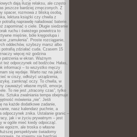
owych dają iluzję relaksu, ale często
nas jeszcze bardziej zmęczonych. Z
ny spacer, rozmowa z bliską osobą,
ka, lektura książki czy chwila z
 potrafią naprawdę naładować baterie.
ż zapominać o ciele. Długie siedzenie
 brak ruchu i świeżego powietrza to
ztywne mięśnie, bóle kręgosłupa i
cie „zamulenia”. Proste rozciąganie,
zych oddechów, szybszy marsz albo
ng potrafią zdziałać cuda. Czasem 15
znaczy więcej niż godzina
 patrzenia w ekran. Ważnym
st też odpoczynek od bodźców. Hałas,
łok informacji – to wszystko męczy
ż nam się wydaje. Warto raz na jakiś
ieć w ciszy, odłożyć urządzenia,
zykę, zamknąć oczy. To chwila, w
my zauważyć własne myśli, emocje,
ele. To nie jest „stracony czas”, tylko
tu. Sztuka zwalniania tempa obejmuje
jętność mówienia „nie”. Jeśli
ę na każde dodatkowe zadanie,
tkanie, nasz kalendarz puchnie, a
a odpoczynek znika. Ustalanie granic –
acy, jak i w życiu prywatnym – jest
by w ogóle mieć kiedy odpocząć.
ie egoizm, ale troska o własne
dłuższej perspektywie świadomy
prawia, że stajemy się bardziej