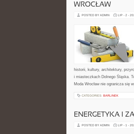
WROCŁAW
POSTED BY ADMIN
LIP - 2 - 2
historii, kultury, architektury, pr
i miasteczkach Dolnego Śląska. To
Moda Wrocław nie ogranicza się w
CATEGORIES:
BARLINEK
ENERGETYKA I Z
POSTED BY ADMIN
LIP - 1 - 2