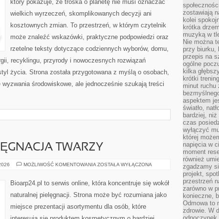
który pokazuje, że troska o planetę nie musi oznaczać
społeczności
zostawiają 
wielkich wyrzeczeń, skomplikowanych decyzji ani
kolei spokoj
kosztownych zmian. To przestrzeń, w którym czytelnik
krótka drzem
muzyką w tle
może znaleźć wskazówki, praktyczne podpowiedzi oraz
Nie można te
rzetelne teksty dotyczące codziennych wyborów, domu,
przy biurku,
przepis na s
gii, recyklingu, przyrody i nowoczesnych rozwiązań
ogólne poczu
kilka głębs
tyl życia. Strona została przygotowana z myślą o osobach,
krótki treni
wyzwania środowiskowe, ale jednocześnie szukają treści
minut ruchu 
bezmyślnego
aspektem je
światło, nat
bardziej, ni
czas posiedz
wyłączyć mu
której może
napięcia w ci
LĘGNACJA TWARZY
moment rese
również umie
NATURALNA
 2026
MOŻLIWOŚĆ KOMENTOWANIA
ZOSTAŁA WYŁĄCZONA
zgadzamy si
PIELĘGNACJA
projekt, spo
TWARZY
przestrzeń n
Bioarp24.pl to serwis online, która koncentruje się wokół
zarówno w pr
naturalnej pielęgnacji. Strona może być rozumiana jako
konieczne, 
Odmowa to n
miejsce prezentacji asortymentu dla osób, które
zdrowie. W 
odpoczynek s
interesują się produktem kosmetycznym o bardziej