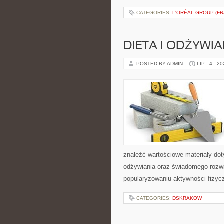
CATEGORIES:
L'ORÉAL GROUP (FR
DIETA I ODŻYWIA
POSTED BY ADMIN
LIP - 4 - 2
znaleźć wartościowe materiały dot
odżywiania oraz świadomego rozwij
popularyzowaniu aktywności fizyc
CATEGORIES:
DSKRAKOW