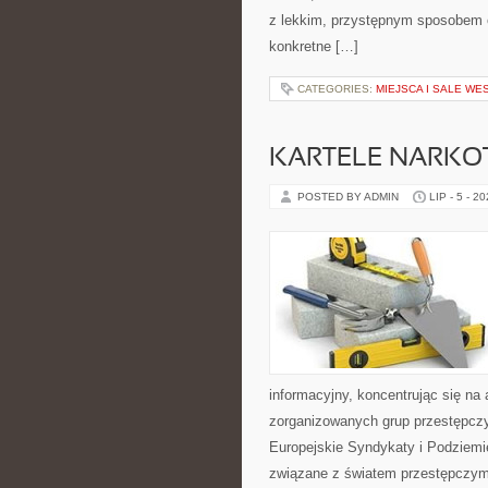
z lekkim, przystępnym sposobem 
konkretne […]
CATEGORIES:
MIEJSCA I SALE WE
KARTELE NARK
POSTED BY ADMIN
LIP - 5 - 2
informacyjny, koncentrując się na 
zorganizowanych grup przestępczy
Europejskie Syndykaty i Podziemie
związane z światem przestępczym