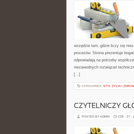
wszędzie tam, gdzie liczy się ni
procesów. Strona prezentuje bogatą
odpowiadają na potrzeby współcze
niezawodnych rozwiązań technicz
[…]
CATEGORIES:
STYL ŻYCIA I ZDROW
CZYTELNICZY GŁ
POSTED BY ADMIN
CZE - 27 -