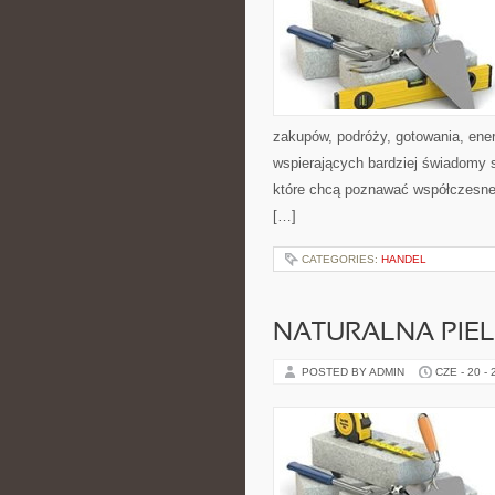
zakupów, podróży, gotowania, ener
wspierających bardziej świadomy s
które chcą poznawać współczesne 
[…]
CATEGORIES:
HANDEL
NATURALNA PIE
POSTED BY ADMIN
CZE - 20 -