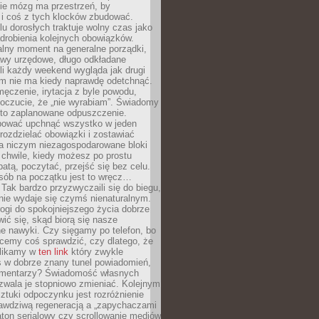
ie mózg ma przestrzeń, by
 i coś z tych klocków zbudować.
elu dorosłych traktuje wolny czas jako
drobienia kolejnych obowiązków.
alny moment na generalne porządki,
awy urzędowe, długo odkładane
śli każdy weekend wygląda jak drugi
zm nie ma kiedy naprawdę odetchnąć.
ęczenie, irytacja z byle powodu,
poczucie, że „nie wyrabiam”. Świadomy
to zaplanowane odpuszczenie.
bować upchnąć wszystko w jeden
 rozdzielać obowiązki i zostawiać
na niczym niezagospodarowane bloki
 chwile, kiedy możesz po prostu
batą, poczytać, przejść się bez celu.
sób na początku jest to wręcz…
Tak bardzo przyzwyczaili się do biegu,
nie wydaje się czymś nienaturalnym.
ogi do spokojniejszego życia dobrze
wić się, skąd biorą się nasze
e nawyki. Czy sięgamy po telefon, bo
cemy coś sprawdzić, czy dlatego, że
klikamy w
ten link
który zwykle
s w dobrze znany tunel powiadomień,
komentarzy? Świadomość własnych
zwala je stopniowo zmieniać. Kolejnym
tuki odpoczynku jest rozróżnienie
awdziwą regeneracją a „zapychaczami
ton serialowy czy scrollowanie mediów