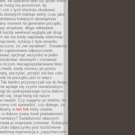
cem, na spacerze albo tuż przed snem.
ie mózg ma przestrzeń, by
 i coś z tych klocków zbudować.
elu dorosłych traktuje wolny czas jako
drobienia kolejnych obowiązków.
alny moment na generalne porządki,
awy urzędowe, długo odkładane
śli każdy weekend wygląda jak drugi
zm nie ma kiedy naprawdę odetchnąć.
ęczenie, irytacja z byle powodu,
poczucie, że „nie wyrabiam”. Świadomy
to zaplanowane odpuszczenie.
bować upchnąć wszystko w jeden
 rozdzielać obowiązki i zostawiać
na niczym niezagospodarowane bloki
 chwile, kiedy możesz po prostu
batą, poczytać, przejść się bez celu.
sób na początku jest to wręcz…
Tak bardzo przyzwyczaili się do biegu,
nie wydaje się czymś nienaturalnym.
ogi do spokojniejszego życia dobrze
wić się, skąd biorą się nasze
e nawyki. Czy sięgamy po telefon, bo
cemy coś sprawdzić, czy dlatego, że
klikamy w
ten link
który zwykle
s w dobrze znany tunel powiadomień,
komentarzy? Świadomość własnych
zwala je stopniowo zmieniać. Kolejnym
tuki odpoczynku jest rozróżnienie
awdziwą regeneracją a „zapychaczami