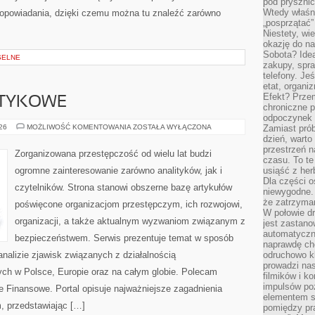
pod pryszni
Wtedy właśn
opowiadania, dzięki czemu można tu znaleźć zarówno
„posprzątać”
Niestety, wi
okazję do na
Sobota? Ide
SELNE
zakupy, spr
telefony. Je
etat, organi
Efekt? Przem
OTYKOWE
chroniczne 
odpoczynek 
KARTELE
026
MOŻLIWOŚĆ KOMENTOWANIA
ZOSTAŁA WYŁĄCZONA
Zamiast pró
NARKOTYKOWE
dzień, warto
przestrzeń 
Zorganizowana przestępczość od wielu lat budzi
czasu. To te
ogromne zainteresowanie zarówno analityków, jak i
usiąść z her
Dla części o
czytelników. Strona stanowi obszerne bazę artykułów
niewygodne. 
że zatrzyma
poświęcone organizacjom przestępczym, ich rozwojowi,
W połowie dr
organizacji, a także aktualnym wyzwaniom związanym z
jest zastano
automatyczn
bezpieczeństwem. Serwis prezentuje temat w sposób
naprawdę ch
analizie zjawisk związanych z działalnością
odruchowo 
prowadzi na
ch w Polsce, Europie oraz na całym globie. Polecam
filmików i 
impulsów po
 Finansowe. Portal opisuje najważniejsze zagadnienia
elementem sz
, przedstawiając […]
pomiędzy pr