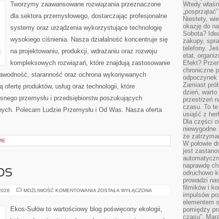
Tworzymy zaawansowane rozwiązania przeznaczone
Wtedy właśn
„posprzątać”
dla sektora przemysłowego, dostarczając profesjonalne
Niestety, wi
okazję do na
systemy oraz urządzenia wykorzystujące technologię
Sobota? Ide
wysokiego ciśnienia. Nasza działalność koncentruje się
zakupy, spr
telefony. Je
na projektowaniu, produkcji, wdrażaniu oraz rozwoju
etat, organi
kompleksowych rozwiązań, które znajdują zastosowanie
Efekt? Przem
chroniczne 
ezawodność, staranność oraz ochrona wykonywanych
odpoczynek 
Zamiast pró
 ofertę produktów, usług oraz technologii, które
dzień, warto
snego przemysłu i przedsiębiorstw poszukujących
przestrzeń 
czasu. To te
nych. Polecam Ludzie Przemysłu i Od Was. Nasza oferta
usiąść z her
Dla części o
niewygodne. 
że zatrzyma
IE
W połowie dr
jest zastano
automatyczn
naprawdę ch
OS
odruchowo 
prowadzi na
filmików i 
CZYTELNICZY
 2026
MOŻLIWOŚĆ KOMENTOWANIA
ZOSTAŁA WYŁĄCZONA
impulsów po
GŁOS
elementem sz
Ekos-Sułów to wartościowy blog poświęcony ekologii,
pomiędzy pr
czasu”. Mara