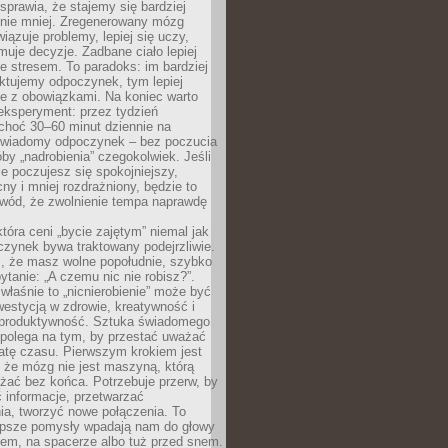
prawia, że stajemy się bardziej
 nie mniej. Zregenerowany mózg
wiązuje problemy, lepiej się uczy,
jmuje decyzje. Zadbane ciało lepiej
ze stresem. To paradoks: im bardziej
ktujemy odpoczynek, tym lepiej
ie z obowiązkami. Na koniec warto
eksperyment: przez tydzień
choć 30–60 minut dziennie na
świadomy odpoczynek – bez poczucia
óby „nadrobienia” czegokolwiek. Jeśli
e poczujesz się spokojniejszy,
cny i mniej rozdrażniony, będzie to
owód, że zwolnienie tempa naprawdę
która ceni „bycie zajętym” niemal jak
zynek bywa traktowany podejrzliwie.
z, że masz wolne popołudnie, szybko
pytanie: „A czemu nic nie robisz?”.
łaśnie to „nicnierobienie” może być
westycją w zdrowie, kreatywność i
 produktywność. Sztuka świadomego
polega na tym, by przestać uważać
atę czasu. Pierwszym krokiem jest
 że mózg nie jest maszyną, którą
żać bez końca. Potrzebuje przerw, by
 informacje, przetwarzać
ia, tworzyć nowe połączenia. To
lepsze pomysły wpadają nam do głowy
cem, na spacerze albo tuż przed snem.