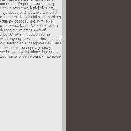
 nie mniej. Zregenerowany mózg
wiązuje problemy, lepiej się uczy,
jmuje decyzje. Zadbane ciało lepiej
ze stresem. To paradoks: im bardziej
ktujemy odpoczynek, tym lepiej
ie z obowiązkami. Na koniec warto
eksperyment: przez tydzień
choć 30–60 minut dziennie na
świadomy odpoczynek – bez poczucia
óby „nadrobienia” czegokolwiek. Jeśli
e poczujesz się spokojniejszy,
cny i mniej rozdrażniony, będzie to
owód, że zwolnienie tempa naprawdę