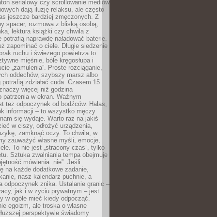
ton serialowy czy scrollowanie mediów
owych dają iluzję relaksu, ale często
nas jeszcze bardziej zmęczonych. Z
ny spacer, rozmowa z bliską osobą,
ka, lektura książki czy chwila z
 potrafią naprawdę naładować baterie.
ż zapominać o ciele. Długie siedzenie
 brak ruchu i świeżego powietrza to
ztywne mięśnie, bóle kręgosłupa i
cie „zamulenia”. Proste rozciąganie,
zych oddechów, szybszy marsz albo
ng potrafią zdziałać cuda. Czasem 15
znaczy więcej niż godzina
 patrzenia w ekran. Ważnym
st też odpoczynek od bodźców. Hałas,
łok informacji – to wszystko męczy
ż nam się wydaje. Warto raz na jakiś
ieć w ciszy, odłożyć urządzenia,
zykę, zamknąć oczy. To chwila, w
my zauważyć własne myśli, emocje,
ele. To nie jest „stracony czas”, tylko
tu. Sztuka zwalniania tempa obejmuje
jętność mówienia „nie”. Jeśli
ę na każde dodatkowe zadanie,
tkanie, nasz kalendarz puchnie, a
a odpoczynek znika. Ustalanie granic –
acy, jak i w życiu prywatnym – jest
by w ogóle mieć kiedy odpocząć.
ie egoizm, ale troska o własne
dłuższej perspektywie świadomy