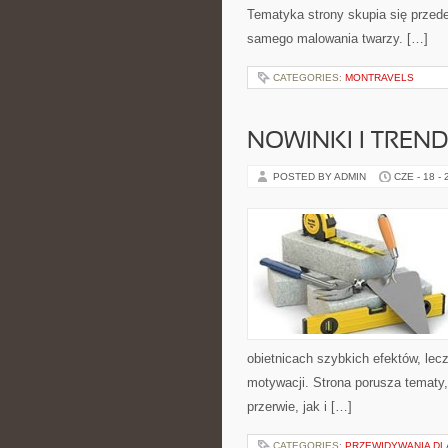
Tematyka strony skupia się przede
samego malowania twarzy. […]
CATEGORIES:
MONTRAVELS
NOWINKI I TREN
POSTED BY ADMIN
CZE - 18 -
obietnicach szybkich efektów, lec
motywacji. Strona porusza tematy
przerwie, jak i […]
CATEGORIES:
PRZEWIDYWANIA DL