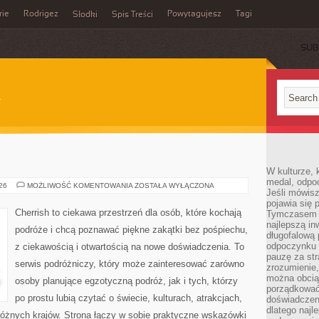
rie
Rodrigez
Powytagujesz
Tagi
Słodki
Spis Treści
SUB
W kulturze, 
medal, odpoc
AUSTRALIA
026
MOŻLIWOŚĆ KOMENTOWANIA
ZOSTAŁA WYŁĄCZONA
Jeśli mówis
pojawia się 
Cherrish to ciekawa przestrzeń dla osób, które kochają
Tymczasem w
najlepszą in
podróże i chcą poznawać piękne zakątki bez pośpiechu,
długofalową
odpoczynku 
z ciekawością i otwartością na nowe doświadczenia. To
pauzę za str
serwis podróżniczy, który może zainteresować zarówno
zrozumienie,
można obcią
osoby planujące egzotyczną podróż, jak i tych, którzy
porządkować
po prostu lubią czytać o świecie, kulturach, atrakcjach,
doświadczen
dlatego naj
i różnych krajów. Strona łączy w sobie praktyczne wskazówki