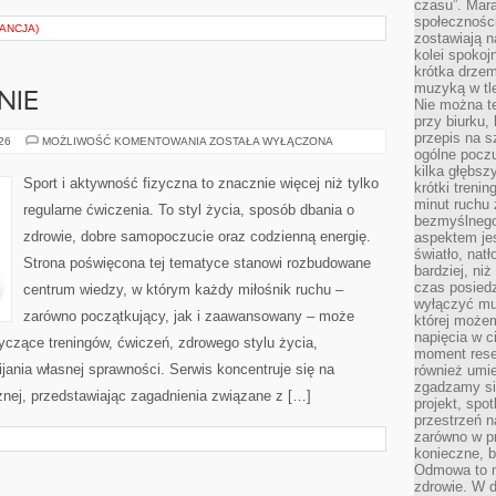
czasu”. Mara
społeczności
ANCJA)
zostawiają 
kolei spokoj
krótka drzem
muzyką w tle
NIE
Nie można te
przy biurku,
przepis na s
DIETA
026
MOŻLIWOŚĆ KOMENTOWANIA
ZOSTAŁA WYŁĄCZONA
I
ogólne poczu
ODŻYWIANIE
kilka głębs
Sport i aktywność fizyczna to znacznie więcej niż tylko
krótki treni
minut ruchu 
regularne ćwiczenia. To styl życia, sposób dbania o
bezmyślnego
zdrowie, dobre samopoczucie oraz codzienną energię.
aspektem je
światło, nat
Strona poświęcona tej tematyce stanowi rozbudowane
bardziej, ni
czas posiedz
centrum wiedzy, w którym każdy miłośnik ruchu –
wyłączyć mu
zarówno początkujący, jak i zaawansowany – może
której może
napięcia w ci
yczące treningów, ćwiczeń, zdrowego stylu życia,
moment rese
ania własnej sprawności. Serwis koncentruje się na
również umie
zgadzamy si
znej, przedstawiając zagadnienia związane z […]
projekt, spo
przestrzeń n
zarówno w pr
konieczne, 
Odmowa to n
zdrowie. W 