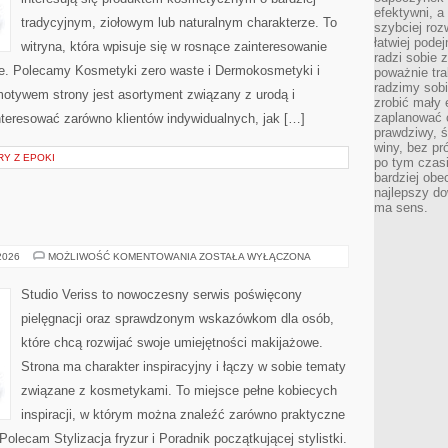
efektywni, a
tradycyjnym, ziołowym lub naturalnym charakterze. To
szybciej roz
łatwiej pode
witryna, która wpisuje się w rosnące zainteresowanie
radzi sobie 
e. Polecamy Kosmetyki zero waste i Dermokosmetyki i
poważnie tra
radzimy sob
tywem strony jest asortyment związany z urodą i
zrobić mały 
zaplanować 
nteresować zarówno klientów indywidualnych, jak […]
prawdziwy, 
winy, bez pr
RY Z EPOKI
po tym czasi
bardziej obe
najlepszy d
ma sens.
MODA
 2026
MOŻLIWOŚĆ KOMENTOWANIA
ZOSTAŁA WYŁĄCZONA
I
URODA
Studio Veriss to nowoczesny serwis poświęcony
pielęgnacji oraz sprawdzonym wskazówkom dla osób,
które chcą rozwijać swoje umiejętności makijażowe.
Strona ma charakter inspiracyjny i łączy w sobie tematy
związane z kosmetykami. To miejsce pełne kobiecych
inspiracji, w którym można znaleźć zarówno praktyczne
Polecam Stylizacja fryzur i Poradnik początkującej stylistki.