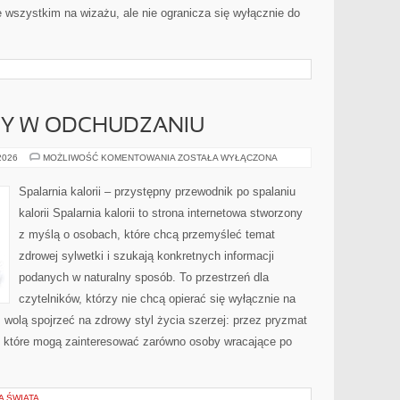
 wszystkim na wizażu, ale nie ogranicza się wyłącznie do
DY W ODCHUDZANIU
NOWINKI
 2026
MOŻLIWOŚĆ KOMENTOWANIA
ZOSTAŁA WYŁĄCZONA
I
TRENDY
W
Spalarnia kalorii – przystępny przewodnik po spalaniu
ODCHUDZANIU
kalorii Spalarnia kalorii to strona internetowa stworzony
z myślą o osobach, które chcą przemyśleć temat
zdrowej sylwetki i szukają konkretnych informacji
podanych w naturalny sposób. To przestrzeń dla
czytelników, którzy nie chcą opierać się wyłącznie na
z wolą spojrzeć na zdrowy styl życia szerzej: przez pryzmat
, które mogą zainteresować zarówno osoby wracające po
A ŚWIATA