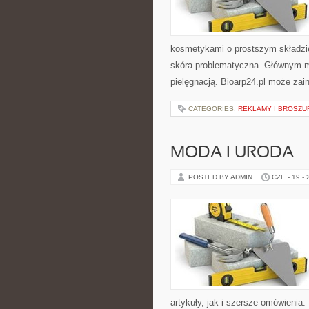
kosmetykami o prostszym składzi
skóra problematyczna. Głównym mo
pielęgnacją. Bioarp24.pl może zai
CATEGORIES:
REKLAMY I BROSZU
MODA I URODA
POSTED BY ADMIN
CZE - 19 -
artykuły, jak i szersze omówienia. 