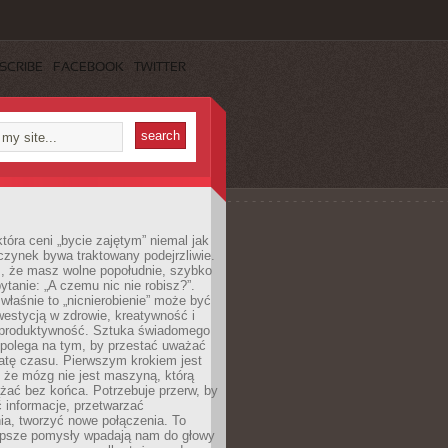
SCRIBE
FACEBOOK
TWITTER
która ceni „bycie zajętym” niemal jak
zynek bywa traktowany podejrzliwie.
z, że masz wolne popołudnie, szybko
pytanie: „A czemu nic nie robisz?”.
łaśnie to „nicnierobienie” może być
westycją w zdrowie, kreatywność i
 produktywność. Sztuka świadomego
polega na tym, by przestać uważać
atę czasu. Pierwszym krokiem jest
 że mózg nie jest maszyną, którą
żać bez końca. Potrzebuje przerw, by
 informacje, przetwarzać
ia, tworzyć nowe połączenia. To
lepsze pomysły wpadają nam do głowy