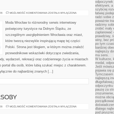
odpoczynek s
efektywni, a
szybciej roz
WROCŁAW
łatwiej pode
026
MOŻLIWOŚĆ KOMENTOWANIA
ZOSTAŁA WYŁĄCZONA
radzi sobie 
poważnie tra
Moda Wrocław to różnorodny serwis internetowy
radzimy sob
zrobić mały 
poświęcony turystyce na Dolnym Śląsku, ze
zaplanować 
szczególnym uwzględnieniem Wrocławia oraz miast,
prawdziwy, 
winy, bez pr
które tworzą niezwykle inspirującą mapę tej części
po tym czasi
Polski. Strona jest blogiem, w którym można znaleźć
bardziej obe
najlepszy d
przewodnikowe wskazówki dotyczące zwiedzania,
ma sens.
W kulturze, 
zyrody, wydarzeń, rekreacji oraz codziennego życia w miastach
medal, odpoc
 portal dla osób, które lubią szukać miejsc z charakterem.
Jeśli mówis
pojawia się 
yłącznie do najbardziej znanych […]
Tymczasem w
najlepszą in
długofalową
odpoczynku 
pauzę za str
zrozumienie,
ASOBY
można obcią
porządkować
doświadczen
ENERGETYKA
026
MOŻLIWOŚĆ KOMENTOWANIA
ZOSTAŁA WYŁĄCZONA
dlatego naj
I
ZASOBY
pod pryszni