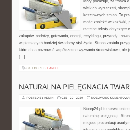
który pokazuje, że troska 
wielkich wyrzeczeń, skompl
kosztownych zmian. To prze
może znaleźć wskazówki, p
rzetelne teksty dotyczące
zakupów, podróży, gotowania, energii, recyklingu, przyrody i no
wspierających bardziej świadomy styl życia. Strona została przy
które chcą poznawać współczesne wyzwania środowiskowe, ale je
[…]
CATEGORIES:
HANDEL
NATURALNA PIELĘGNACJA TWAR
POSTED BY ADMIN
CZE - 20 - 2026
MOŻLIWOŚĆ KOMENTOWA
Bioarp24.pl to serwis online
naturalnej pielęgnacji. Str
miejsce prezentacji asortym
interesują się produktem k