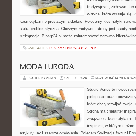
tradycyjnym, ziołowym lub 
witryna, która wpisuje się 
kosmetykami o prostszym składzie. Polecamy Kosmetyki zero wa
skóra problematyczna. Głównym motywem strony jest asortyment 
pielęgnacją. Bioarp24.pl może zainteresować zarówno klientów in
CATEGORIES:
REKLAMY I BROSZURY Z EPOKI
MODA I URODA
POSTED BY ADMIN
CZE - 19 - 2026
MOŻLIWOŚĆ KOMENTOWA
Studio Veriss to nowoczes
pielęgnacji oraz sprawdzo
które chcą rozwijać swoje 
Strona ma charakter inspira
związane z kosmetykami. T
inspiracji, w którym można
artykuły, jak i szersze omówienia. Polecam Stylizacja fryzur i Pora