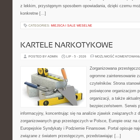
z lekkim, przystępnym sposobem opowiadania, dzięki czemu moż
konkretne […]
CATEGORIES:
MIEJSCA I SALE WESELNE
KARTELE NARKOTYKOWE
POSTED BY ADMIN
LIP - 5 - 2026
MOŻLIWOŚĆ KOMENTOWAN
Zorganizowana przestępczoś
ogromne zainteresowanie za
czytelników. Strona stanow
poświęcone organizacjom p
organizacji, a także aktu
bezpieczeństwem. Serwis p
informacyjny, koncentrując się na analizie zjawisk związanych z d
zorganizowanych grup przestępczych w Polsce, Europie oraz na 
Europejskie Syndykaty i Podziemie Finansowe. Portal opisuje na
związane z światem przestępczym, przedstawiając […]