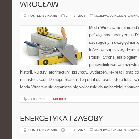
WROCŁAW
POSTED BY ADMIN
LIP - 2 - 2026
MOŻLIWOŚĆ KOMENTOWAN
Moda Wrocław to różnorodn
poświęcony turystyce na D
szczególnym uwzględnienie
które tworzą niezwykle insp
Polski. Strona jest blogie
przewodnikowe wskazówki 
historii, kultury, architektury, przyrody, wydarzeń, rekreacji oraz
i miasteczkach Dolnego Śląska. To portal dla osób, które lubią s
Moda Wrocław nie ogranicza się wyłącznie do najbardziej znanyc
CATEGORIES:
BARLINEK
ENERGETYKA I ZASOBY
POSTED BY ADMIN
LIP - 1 - 2026
MOŻLIWOŚĆ KOMENTOWAN