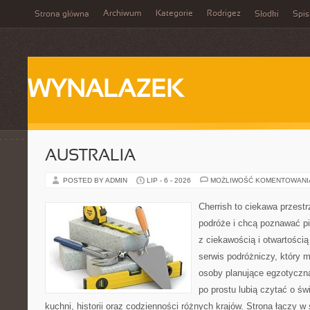
Archiwum
Kategorie
Rodrigez
Strona główna
Słodki
Spis
WYNALAZEK
AUSTRALIA
POSTED BY ADMIN
LIP - 6 - 2026
MOŻLIWOŚĆ KOMENTOWAN
Cherrish to ciekawa przestr
podróże i chcą poznawać pi
z ciekawością i otwartości
serwis podróżniczy, który 
osoby planujące egzotyczną 
po prostu lubią czytać o świ
kuchni, historii oraz codzienności różnych krajów. Strona łączy 