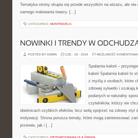
Tematyka strony skupia się przede wszystkim na wizażu, ale nie 
samego malowania twarzy. […]
CATEGORIES:
MONTRAVELS
NOWINKI I TRENDY W ODCHUDZ
POSTED BY ADMIN
CZE - 18 - 2026
MOŻLIWOŚĆ KOMENTOWA
Spalarnia kalorii – przystę
kalorii Spalarnia kalorii to
z myślą o osobach, które 
zdrowej sylwetki i szukają 
podanych w naturalny sposó
czytelników, którzy nie chc
obietnicach szybkich efektów, lecz wolą spojrzeć na zdrowy styl 
motywacji. Strona porusza tematy, które mogą zainteresować za
przerwie, jak i […]
CATEGORIES:
PRZEWIDYWANIA DLA ŚWIATA