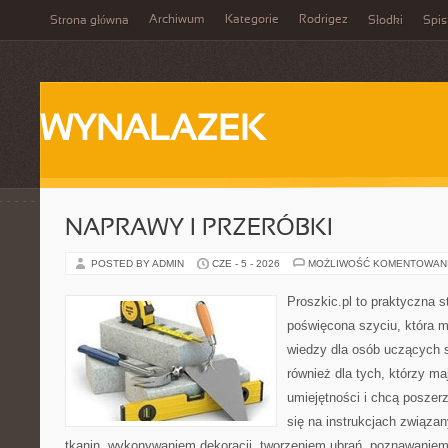
Archiwum
Kategorie
Rodrigez
Strona główna
Słodki
Spis
WYNALAZEK
NAPRAWY I PRZERÓBKI
POSTED BY ADMIN
CZE - 5 - 2026
MOŻLIWOŚĆ KOMENTOWAN
Proszkic.pl to praktyczna s
poświęcona szyciu, która 
wiedzy dla osób uczących s
również dla tych, którzy m
umiejętności i chcą poszer
się na instrukcjach związa
tkanin, wykonywaniem dekoracji, tworzeniem ubrań, poznawaniem