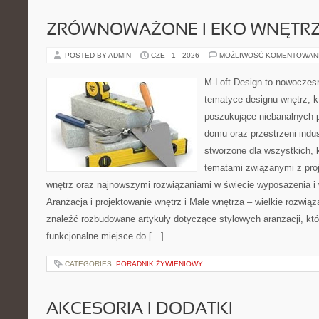
ZRÓWNOWAŻONE I EKO WNĘTR
POSTED BY ADMIN
CZE - 1 - 2026
MOŻLIWOŚĆ KOMENTOWAN
M-Loft Design to nowoczes
tematyce designu wnętrz, kt
poszukujące niebanalnych 
domu oraz przestrzeni indus
stworzone dla wszystkich, k
tematami związanymi z pro
wnętrz oraz najnowszymi rozwiązaniami w świecie wyposażenia i 
Aranżacja i projektowanie wnętrz i Małe wnętrza – wielkie rozwią
znaleźć rozbudowane artykuły dotyczące stylowych aranżacji, kt
funkcjonalne miejsce do […]
CATEGORIES:
PORADNIK ŻYWIENIOWY
AKCESORIA I DODATKI