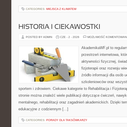
CATEGORIES:
MIEJSCA Z KLIMATEM
HISTORIA I CIEKAWOSTKI
POSTED BY ADMIN
CZE - 2 - 2026
MOŻLIWOŚĆ KOMENTOWAN
AkademikaWF.pl to regular
przestrzeń internetowa, któ
aktywności fizycznej, świa
fizjoterapii oraz rozwoju w
źródło informacji dla osób 
szkoleniowców oraz wszyst
sportem i zdrowiem. Ciekawe kategorie to Rehabilitacja i Fizjoterap
stronie można znaleźć wiele publikacji dotyczące ćwiczeń, nawy
mentalnego, rehabilitacji oraz zagadnień akademickich. Dzięki te
edukacyjne z codziennym […]
CATEGORIES:
PORADY DLA TAKSÓWKARZY