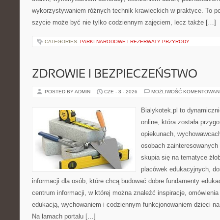
wykorzystywaniem różnych technik krawieckich w praktyce. To por
szycie może być nie tylko codziennym zajęciem, lecz także […]
CATEGORIES:
PARKI NARODOWE I REZERWATY PRZYRODY
ZDROWIE I BEZPIECZEŃSTWO
POSTED BY ADMIN
CZE - 3 - 2026
MOŻLIWOŚĆ KOMENTOWAN
Bialykotek.pl to dynamiczni
online, która została przyg
opiekunach, wychowawcach
osobach zainteresowanych 
skupia się na tematyce żło
placówek edukacyjnych, do
informacji dla osób, które chcą budować dobre fundamenty eduka
centrum informacji, w której można znaleźć inspiracje, omówienia
edukacją, wychowaniem i codziennym funkcjonowaniem dzieci na
Na łamach portalu […]