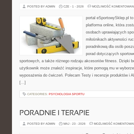
POSTED BY ADMIN
CZE - 1 - 2026
MOŻLIWOŚĆ KOMENTOWAN
portal eSportowySklep.pl to
platforma online, która zos
osobach uprawiających spor
miłośnikach aktywności ruch
poradnikową dla osób posz
porad dotyczących sportowe
sportowych, a także różnego rodzaju akcesoriów fitness. Dzięki b
użytkownik może znaleźć inspiracje, które pomogą mu w wyborz
wyposażenia do ćwiczeń. Polecam Testy i recenzje produktów i Akc
[…]
CATEGORIES:
PSYCHOLOGIA SPORTU
PORADNIE I TERAPIE
POSTED BY ADMIN
MAJ - 23 - 2026
MOŻLIWOŚĆ KOMENTOWA